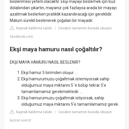
beslenmesi yeterli olacaktır. Ekşi mayayı beslemek için buz
dolabından çıkartın, mayanız çok fazlaysa arada bir mayayı
azaltmak beslerken pratiklik kazandıracağı için gereklidir.
Malum sürekli beslenerek çoğalan bir mayadır.
Kaynak kaldırma talebi
Cevabın tamamını burada okuyun:
|
facebook.com
Ekşi maya hamuru nasıl çoğaltılır?
EKŞİ MAYA HAMURU NASIL BESLENİR?
Ekşi hamur 5 birimden oluşur. ...
Ekşi hamurumuzu çoğaltmak istemiyorsak sahip
olduğumuz maya miktarını 5 'e bölüp tekrar 5'e
tamamlamamız gerekmektedir. ...
Ekşi hamurumuzu çoğaltmak istiyorsak, sahip
olduğumuz maya miktarını 5'e tamamlamamız gerek.
Kaynak kaldırma talebi
Cevabın tamamını burada okuyun:
|
lezzet.com.tr