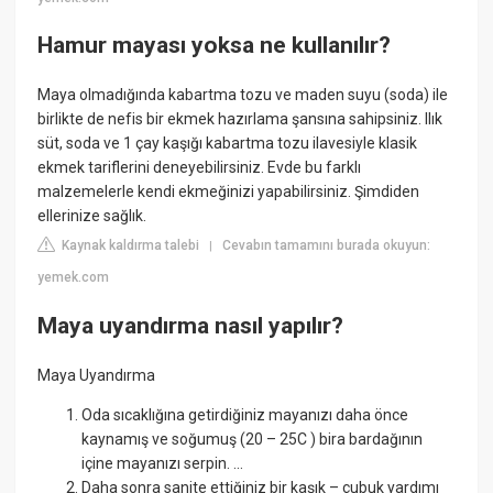
Hamur mayası yoksa ne kullanılır?
Maya olmadığında kabartma tozu ve maden suyu (soda) ile
birlikte de nefis bir ekmek hazırlama şansına sahipsiniz. Ilık
süt, soda ve 1 çay kaşığı kabartma tozu ilavesiyle klasik
ekmek tariflerini deneyebilirsiniz. Evde bu farklı
malzemelerle kendi ekmeğinizi yapabilirsiniz. Şimdiden
ellerinize sağlık.
Kaynak kaldırma talebi
Cevabın tamamını burada okuyun:
|
yemek.com
Maya uyandırma nasıl yapılır?
Maya Uyandırma
Oda sıcaklığına getirdiğiniz mayanızı daha önce
kaynamış ve soğumuş (20 – 25C ) bira bardağının
içine mayanızı serpin. ...
Daha sonra sanite ettiğiniz bir kaşık – çubuk yardımı