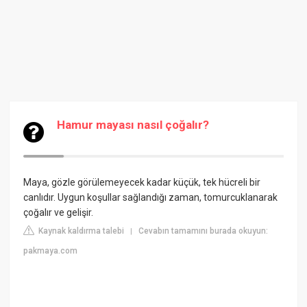
Hamur mayası nasıl çoğalır?
Maya, gözle görülemeyecek kadar küçük, tek hücreli bir
canlıdır. Uygun koşullar sağlandığı zaman, tomurcuklanarak
çoğalır ve gelişir.
Kaynak kaldırma talebi
Cevabın tamamını burada okuyun:
|
pakmaya.com