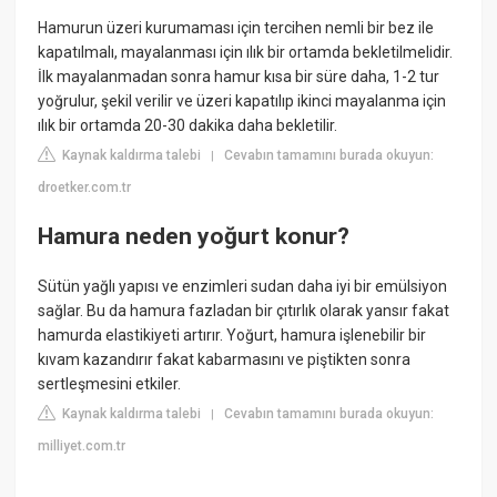
Hamurun üzeri kurumaması için tercihen nemli bir bez ile
kapatılmalı, mayalanması için ılık bir ortamda bekletilmelidir.
İlk mayalanmadan sonra hamur kısa bir süre daha, 1-2 tur
yoğrulur, şekil verilir ve üzeri kapatılıp ikinci mayalanma için
ılık bir ortamda 20-30 dakika daha bekletilir.
Kaynak kaldırma talebi
Cevabın tamamını burada okuyun:
|
droetker.com.tr
Hamura neden yoğurt konur?
Sütün yağlı yapısı ve enzimleri sudan daha iyi bir emülsiyon
sağlar. Bu da hamura fazladan bir çıtırlık olarak yansır fakat
hamurda elastikiyeti artırır. Yoğurt, hamura işlenebilir bir
kıvam kazandırır fakat kabarmasını ve piştikten sonra
sertleşmesini etkiler.
Kaynak kaldırma talebi
Cevabın tamamını burada okuyun:
|
milliyet.com.tr