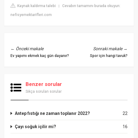
Kaynak kaldırma talebi
Cevabın tamamını burada okuyun:
|
nefisyemektarifleri.com
←
Önceki makale
Sonraki makale
→
Ev yapımı ekmek kaç gün dayanır?
Spor için hangi tavuk?
Benzer sorular
Sıkça sorulan sorular
Antep fıstığı ne zaman toplanır 2022?
22
Çayı soğuk içilir mi?
16