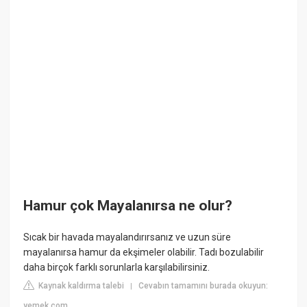
Hamur çok Mayalanırsa ne olur?
Sıcak bir havada mayalandırırsanız ve uzun süre
mayalanırsa hamur da ekşimeler olabilir. Tadı bozulabilir
daha birçok farklı sorunlarla karşılabilirsiniz.
Kaynak kaldırma talebi
Cevabın tamamını burada okuyun:
|
yemek.com