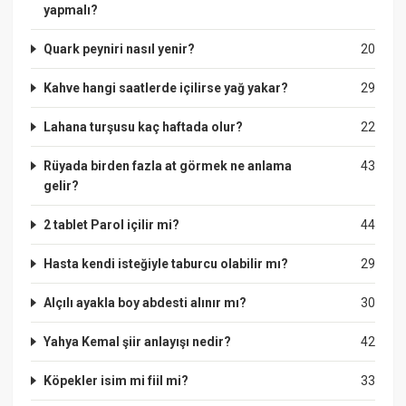
yapmalı?
Quark peyniri nasıl yenir?
20
Kahve hangi saatlerde içilirse yağ yakar?
29
Lahana turşusu kaç haftada olur?
22
Rüyada birden fazla at görmek ne anlama
43
gelir?
2 tablet Parol içilir mi?
44
Hasta kendi isteğiyle taburcu olabilir mı?
29
Alçılı ayakla boy abdesti alınır mı?
30
Yahya Kemal şiir anlayışı nedir?
42
Köpekler isim mi fiil mi?
33