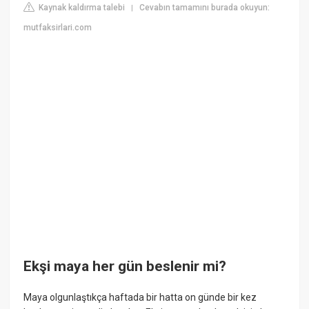
Kaynak kaldırma talebi
Cevabın tamamını burada okuyun:
|
mutfaksirlari.com
Ekşi maya her gün beslenir mi?
Maya olgunlaştıkça haftada bir hatta on günde bir kez