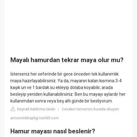
Mayalı hamurdan tekrar maya olur mu?
İsterseniz her seferinde bir gece önceden tek kullanımlık
maya hazırlayabilirsiniz. Ya da; mayanın kalan kısmına 3-4
kaşık un ve 1 bardak su ekleyip dolaba koyabilir, arada
besleyip yeniden kullanabilirsiniz. Ben bu mayayı aylardır her
kullanımdan sonra veya beş altı günde bir besliyorum.
Kaynak kaldırma talebi
Cevabın tamamını burada okuyun:
|
anneminkitapligi.tumblr.com
Hamur mayası nasıl beslenir?