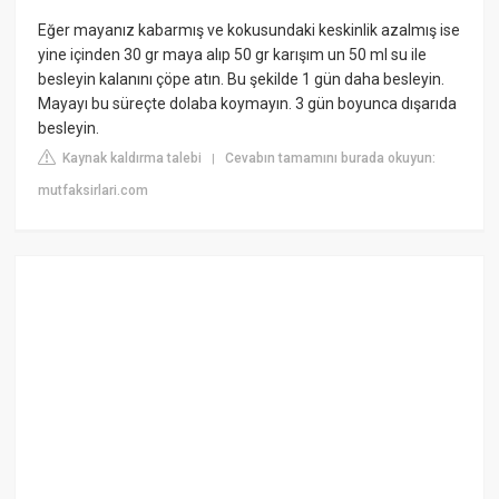
Eğer mayanız kabarmış ve kokusundaki keskinlik azalmış ise
yine içinden 30 gr maya alıp 50 gr karışım un 50 ml su ile
besleyin kalanını çöpe atın. Bu şekilde 1 gün daha besleyin.
Mayayı bu süreçte dolaba koymayın. 3 gün boyunca dışarıda
besleyin.
Kaynak kaldırma talebi
Cevabın tamamını burada okuyun:
|
mutfaksirlari.com