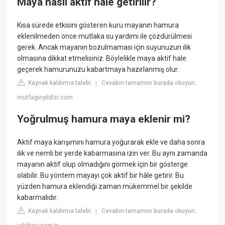
Maya nasıl aktif hale getirilir?
Kısa sürede etkisini gösteren kuru mayanın hamura
eklenilmeden önce mutlaka su yardımı ile çözdürülmesi
gerek. Ancak mayanın bozulmaması için suyunuzun ılık
olmasına dikkat etmelisiniz. Böylelikle maya aktif hale
geçerek hamurunuzu kabartmaya hazırlanmış olur.
Kaynak kaldırma talebi
Cevabın tamamını burada okuyun:
|
mutfaginyildizi.com
Yoğrulmuş hamura maya eklenir mi?
Aktif maya karışımını hamura yoğurarak ekle ve daha sonra
ılık ve nemli bir yerde kabarmasına izin ver. Bu aynı zamanda
mayanın aktif olup olmadığını görmek için bir gösterge
olabilir. Bu yöntem mayayı çok aktif bir hâle getirir. Bu
yüzden hamura eklendiği zaman mükemmel bir şekilde
kabarmalıdır.
Kaynak kaldırma talebi
Cevabın tamamını burada okuyun:
|