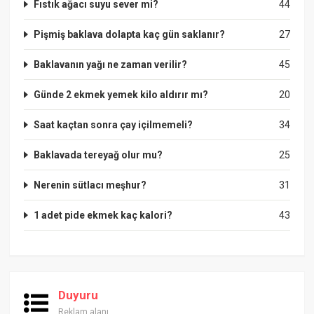
Fıstık ağacı suyu sever mi?
44
Pişmiş baklava dolapta kaç gün saklanır?
27
Baklavanın yağı ne zaman verilir?
45
Günde 2 ekmek yemek kilo aldırır mı?
20
Saat kaçtan sonra çay içilmemeli?
34
Baklavada tereyağ olur mu?
25
Nerenin sütlacı meşhur?
31
1 adet pide ekmek kaç kalori?
43
Duyuru
Reklam alanı