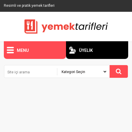
Resimli ve pratik yemek tarifleri
MENU
ÜYELİK