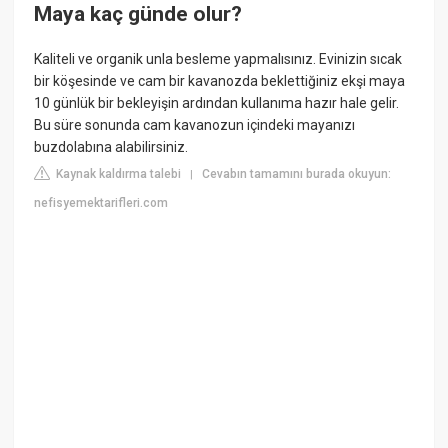
Maya kaç günde olur?
Kaliteli ve organik unla besleme yapmalısınız. Evinizin sıcak
bir köşesinde ve cam bir kavanozda beklettiğiniz ekşi maya
10 günlük bir bekleyişin ardından kullanıma hazır hale gelir.
Bu süre sonunda cam kavanozun içindeki mayanızı
buzdolabına alabilirsiniz.
Kaynak kaldırma talebi
Cevabın tamamını burada okuyun:
|
nefisyemektarifleri.com