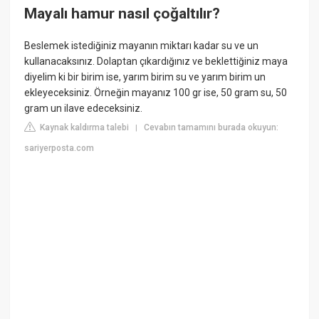
Mayalı hamur nasıl çoğaltılır?
Beslemek istediğiniz mayanın miktarı kadar su ve un
kullanacaksınız. Dolaptan çıkardığınız ve beklettiğiniz maya
diyelim ki bir birim ise, yarım birim su ve yarım birim un
ekleyeceksiniz. Örneğin mayanız 100 gr ise, 50 gram su, 50
gram un ilave edeceksiniz.
Kaynak kaldırma talebi
Cevabın tamamını burada okuyun:
|
sariyerposta.com