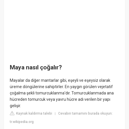
Maya nasıl çoğalır?
Mayalar da diğer mantarlar gibi, eşeyli ve eşeysiz olarak
üreme döngülerine sahiptirler. En yaygın görülen vejetatif
çoğalma şekli tomurcuklanma'dır. Tomurcuklanmada ana
hücreden tomurcuk veya yavru hücre adı verilen bir yapı
gelişir.
Kaynak kaldırma talebi
Cevabın tamamını burada okuyun:
|
tr.wikipedia.org