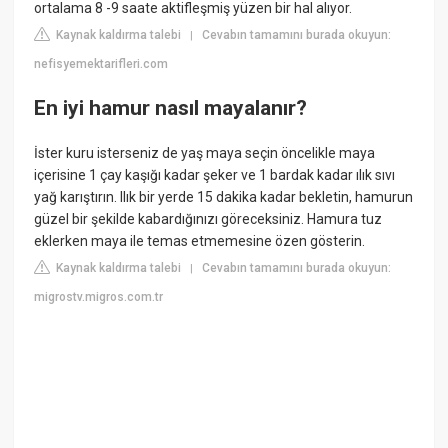
ortalama 8 -9 saate aktifleşmiş yüzen bir hal alıyor.
Kaynak kaldırma talebi
Cevabın tamamını burada okuyun:
|
nefisyemektarifleri.com
En iyi hamur nasıl mayalanır?
İster kuru isterseniz de yaş maya seçin öncelikle maya
içerisine 1 çay kaşığı kadar şeker ve 1 bardak kadar ılık sıvı
yağ karıştırın. Ilık bir yerde 15 dakika kadar bekletin, hamurun
güzel bir şekilde kabardığınızı göreceksiniz. Hamura tuz
eklerken maya ile temas etmemesine özen gösterin.
Kaynak kaldırma talebi
Cevabın tamamını burada okuyun:
|
migrostv.migros.com.tr