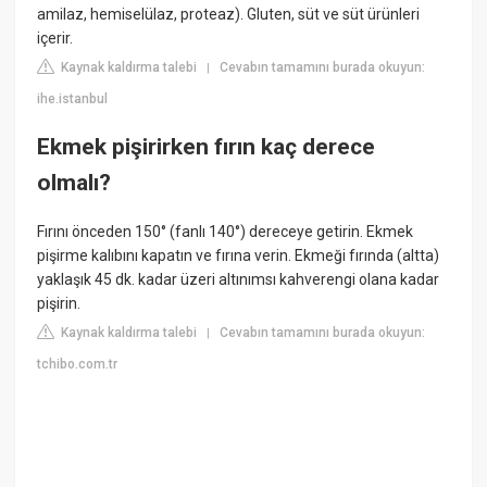
amilaz, hemiselülaz, proteaz). Gluten, süt ve süt ürünleri
içerir.
Kaynak kaldırma talebi
Cevabın tamamını burada okuyun:
|
ihe.istanbul
Ekmek pişirirken fırın kaç derece
olmalı?
Fırını önceden 150° (fanlı 140°) dereceye getirin. Ekmek
pişirme kalıbını kapatın ve fırına verin. Ekmeği fırında (altta)
yaklaşık 45 dk. kadar üzeri altınımsı kahverengi olana kadar
pişirin.
Kaynak kaldırma talebi
Cevabın tamamını burada okuyun:
|
tchibo.com.tr