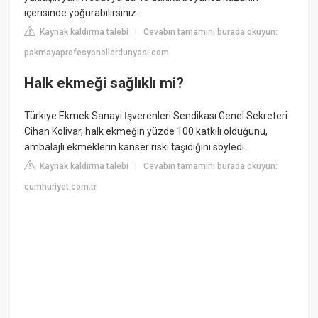
içerisinde yoğurabilirsiniz.
Kaynak kaldırma talebi
Cevabın tamamını burada okuyun:
|
pakmayaprofesyonellerdunyasi.com
Halk ekmeği sağlıklı mi?
Türkiye Ekmek Sanayi İşverenleri Sendikası Genel Sekreteri
Cihan Kolivar, halk ekmeğin yüzde 100 katkılı olduğunu,
ambalajlı ekmeklerin kanser riski taşıdığını söyledi.
Kaynak kaldırma talebi
Cevabın tamamını burada okuyun:
|
cumhuriyet.com.tr