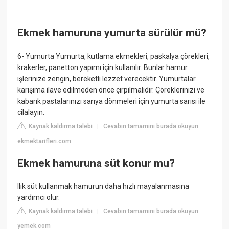
Ekmek hamuruna yumurta sürülür mü?
6- Yumurta Yumurta, kutlama ekmekleri, paskalya çörekleri,
krakerler, panetton yapımı için kullanılır. Bunlar hamur
işlerinize zengin, bereketli lezzet verecektir. Yumurtalar
karışıma ilave edilmeden önce çırpılmalıdır. Çöreklerinizi ve
kabarık pastalarınızı sarıya dönmeleri için yumurta sarısı ile
cilalayın.
Kaynak kaldırma talebi
Cevabın tamamını burada okuyun:
|
ekmektarifleri.com
Ekmek hamuruna süt konur mu?
Ilık süt kullanmak hamurun daha hızlı mayalanmasına
yardımcı olur.
Kaynak kaldırma talebi
Cevabın tamamını burada okuyun:
|
yemek.com