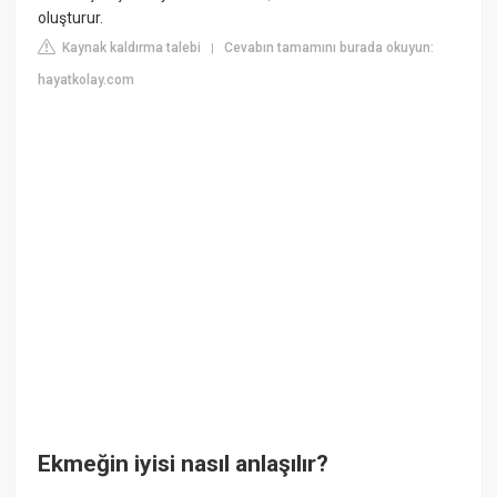
oluşturur.
Kaynak kaldırma talebi
Cevabın tamamını burada okuyun:
|
hayatkolay.com
Ekmeğin iyisi nasıl anlaşılır?