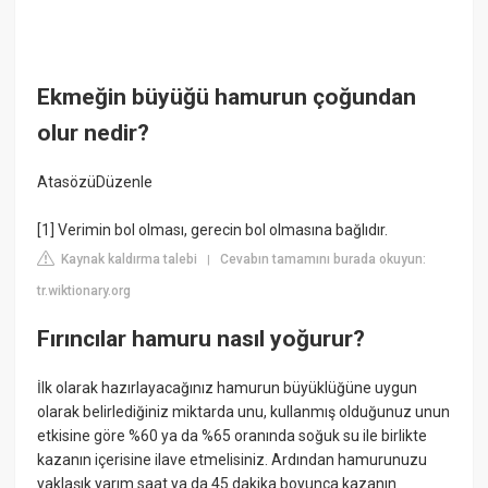
Ekmeğin büyüğü hamurun çoğundan
olur nedir?
AtasözüDüzenle
[1] Verimin bol olması, gerecin bol olmasına bağlıdır.
Kaynak kaldırma talebi
Cevabın tamamını burada okuyun:
|
tr.wiktionary.org
Fırıncılar hamuru nasıl yoğurur?
İlk olarak hazırlayacağınız hamurun büyüklüğüne uygun
olarak belirlediğiniz miktarda unu, kullanmış olduğunuz unun
etkisine göre %60 ya da %65 oranında soğuk su ile birlikte
kazanın içerisine ilave etmelisiniz. Ardından hamurunuzu
yaklaşık yarım saat ya da 45 dakika boyunca kazanın