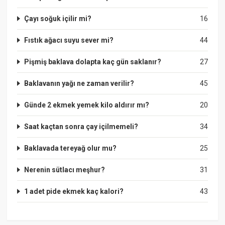
Çayı soğuk içilir mi?
16
Fıstık ağacı suyu sever mi?
44
Pişmiş baklava dolapta kaç gün saklanır?
27
Baklavanın yağı ne zaman verilir?
45
Günde 2 ekmek yemek kilo aldırır mı?
20
Saat kaçtan sonra çay içilmemeli?
34
Baklavada tereyağ olur mu?
25
Nerenin sütlacı meşhur?
31
1 adet pide ekmek kaç kalori?
43