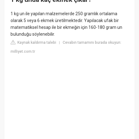
1 kg un ile yapılan malzemelerde 250 gramlık ortalama
olarak 5 veya 6 ekmek üretilmektedir. Yapılacak ufak bir
matematiksel hesap ile bir ekmeğin için 160-180 gram un
bulunduğu söylenebilir.
Kaynak kaldırma talebi
Cevabın tamamını burada okuyun:
|
milliyet.com.tr