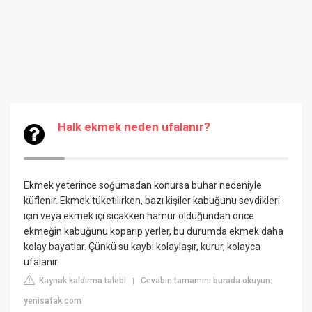
Halk ekmek neden ufalanır?
Ekmek yeterince soğumadan konursa buhar nedeniyle
küflenir. Ekmek tüketilirken, bazı kişiler kabuğunu sevdikleri
için veya ekmek içi sıcakken hamur olduğundan önce
ekmeğin kabuğunu koparıp yerler, bu durumda ekmek daha
kolay bayatlar. Çünkü su kaybı kolaylaşır, kurur, kolayca
ufalanır.
Kaynak kaldırma talebi
Cevabın tamamını burada okuyun:
|
yenisafak.com