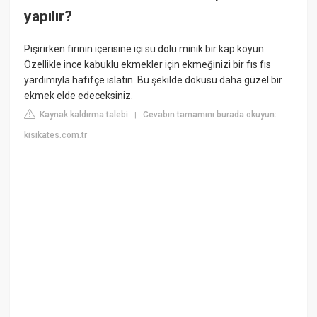
yapılır?
Pişirirken fırının içerisine içi su dolu minik bir kap koyun.
Özellikle ince kabuklu ekmekler için ekmeğinizi bir fıs fıs
yardımıyla hafifçe ıslatın. Bu şekilde dokusu daha güzel bir
ekmek elde edeceksiniz.
Kaynak kaldırma talebi
Cevabın tamamını burada okuyun:
|
kisikates.com.tr