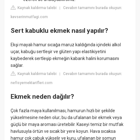
Kaynak kaldırma talebi
Cevabın tamamını burada okuyun:
|
kevserinmutfagi.com
Sert kabuklu ekmek nasıl yapılır?
Ekşi mayalı hamur sıcağa maruz kaldığında içindeki alkol
uçar, kabuğu sertleşir ve glüten yapı elastikiyetini
kaybederek sertleşip ekmeğin kabarık halini korumasını
sağlar.
Kaynak kaldırma talebi
Cevabın tamamını burada okuyun:
|
nefisyemektarifleri.com
Ekmek neden dağılır?
Çok fazla maya kullanılması, hamurun hızlı bir şekilde
yükselmesine neden olur; bu da ufalanan bir ekmek veya
güçlü bir maya aroması üretebilir. Kaseyi temiz bir mutfak
havlusuyla örtün ve sıcak bir yere koyun. Hava sıcaksa
hamur çok çabuk yükselir ve kuru, ufalanan bir somun