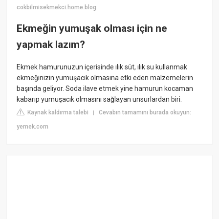
cokbilmisekmekci.home.blog
Ekmeğin yumuşak olması için ne
yapmak lazım?
Ekmek hamurunuzun içerisinde ılık süt, ılık su kullanmak
ekmeğinizin yumuşacık olmasına etki eden malzemelerin
başında geliyor. Soda ilave etmek yine hamurun kocaman
kabarıp yumuşacık olmasını sağlayan unsurlardan biri.
Kaynak kaldırma talebi
Cevabın tamamını burada okuyun:
|
yemek.com