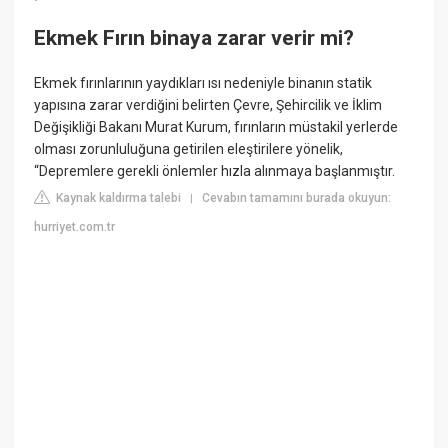
Ekmek Fırın binaya zarar verir mi?
Ekmek fırınlarının yaydıkları ısı nedeniyle binanın statik
yapısına zarar verdiğini belirten Çevre, Şehircilik ve İklim
Değişikliği Bakanı Murat Kurum, fırınların müstakil yerlerde
olması zorunluluğuna getirilen eleştirilere yönelik,
“Depremlere gerekli önlemler hızla alınmaya başlanmıştır.
Kaynak kaldırma talebi
Cevabın tamamını burada okuyun:
|
hurriyet.com.tr