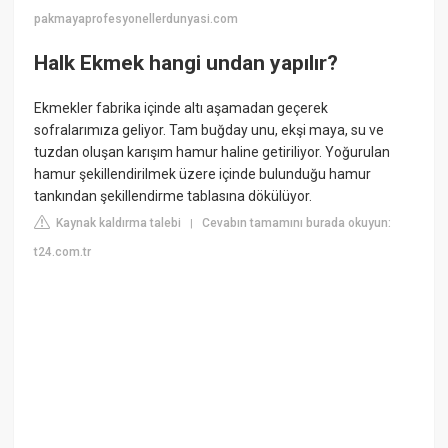
pakmayaprofesyonellerdunyasi.com
Halk Ekmek hangi undan yapılır?
Ekmekler fabrika içinde altı aşamadan geçerek
sofralarımıza geliyor. Tam buğday unu, ekşi maya, su ve
tuzdan oluşan karışım hamur haline getiriliyor. Yoğurulan
hamur şekillendirilmek üzere içinde bulunduğu hamur
tankından şekillendirme tablasına dökülüyor.
Kaynak kaldırma talebi
Cevabın tamamını burada okuyun:
|
t24.com.tr