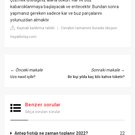
kabarcıklanmaya başlayacak ve eritecektir. Bundan sonra
yapmanız gereken sadece kar ve buz parçalarını
yolunuzdan almaktır.
Kaynak kaldırma talebi
Cevabın tamamını burada okuyun:
|
hayatkolay.com
←
Önceki makale
Sonraki makale
→
Uzo nasıl içilir?
Bir kişi yılda kaç kilo kahve tüketir?
Benzer sorular
Sıkça sorulan sorular
Antep fıstığı ne zaman toplanır 2022?
22