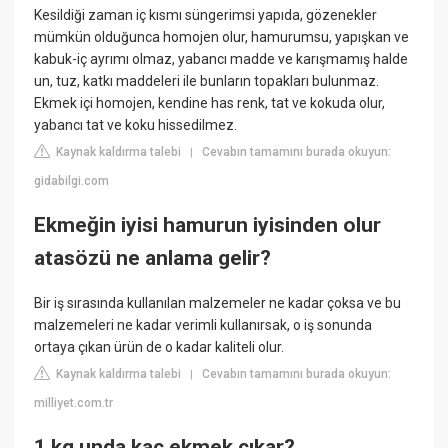
Kesildiği zaman iç kısmı süngerimsi yapıda, gözenekler
mümkün olduğunca homojen olur, hamurumsu, yapışkan ve
kabuk-iç ayrımı olmaz, yabancı madde ve karışmamış halde
un, tuz, katkı maddeleri ile bunların topakları bulunmaz.
Ekmek içi homojen, kendine has renk, tat ve kokuda olur,
yabancı tat ve koku hissedilmez.
Kaynak kaldırma talebi
Cevabın tamamını burada okuyun:
|
gidabilgi.com
Ekmeğin iyisi hamurun iyisinden olur
atasözü ne anlama gelir?
Bir iş sırasında kullanılan malzemeler ne kadar çoksa ve bu
malzemeleri ne kadar verimli kullanırsak, o iş sonunda
ortaya çıkan ürün de o kadar kaliteli olur.
Kaynak kaldırma talebi
Cevabın tamamını burada okuyun:
|
milliyet.com.tr
1 kg unda kaç ekmek çıkar?