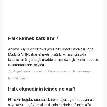
Halk Ekmek katkılı mı?
Ankara Büyükşehir Belediyesi Halk Ekmek Fabrikası Genel
Müdürü Ali İlkbahar, ekmeğin sağlıklı olması için gıda
kodeksinin öngördüğü maddeler dışında hiçbir katkı maddesi
kullanmadıklarını söyledi.
Kaynak kaldırma talebi
Cevabın tamamını burada okuyun:
|
hurriyet.com.tr
Halk ekmeğinin icinde ne var?
Ekmeklik buğday unu, su, ekmek mayası, gluten, peyniraltı
suyu tozu, tuz, üzüm sirkesi, gıda enzimleri (fungal alfa