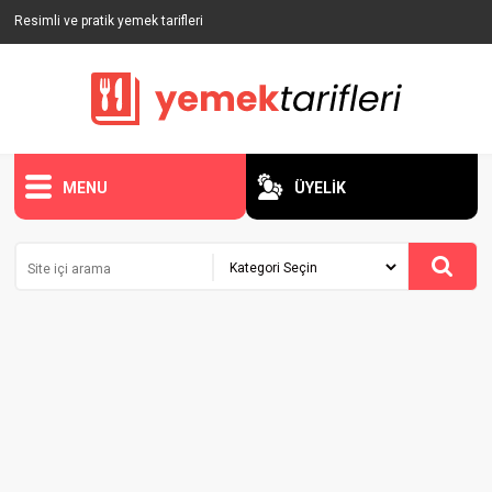
Resimli ve pratik yemek tarifleri
MENU
ÜYELİK