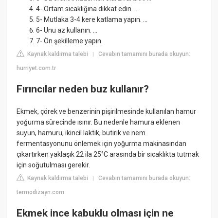
4- Ortam sıcaklığına dikkat edin. ...
5- Mutlaka 3-4 kere katlama yapın. ...
6- Unu az kullanın. ...
7- Ön şekilleme yapın.
Kaynak kaldırma talebi
Cevabın tamamını burada okuyun:
|
hurriyet.com.tr
Fırıncılar neden buz kullanır?
Ekmek, çörek ve benzerinin pişirilmesinde kullanılan hamur
yoğurma sürecinde ısınır. Bu nedenle hamura eklenen
suyun, hamuru, ikincil laktik, butirik ve nem
fermentasyonunu önlemek için yoğurma makinasından
çıkartırken yaklaşık 22 ila 25°C arasında bir sıcaklıkta tutmak
için soğutulması gerekir.
Kaynak kaldırma talebi
Cevabın tamamını burada okuyun:
|
termodizayn.com
Ekmek ince kabuklu olması için ne