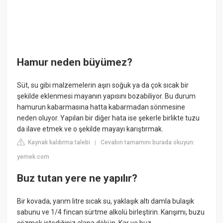
Hamur neden büyümez?
Süt, su gibi malzemelerin aşırı soğuk ya da çok sıcak bir
şekilde eklenmesi mayanın yapısını bozabiliyor. Bu durum
hamurun kabarmasına hatta kabarmadan sönmesine
neden oluyor. Yapılan bir diğer hata ise şekerle birlikte tuzu
da ilave etmek ve o şekilde mayayı karıştırmak.
Kaynak kaldırma talebi
Cevabın tamamını burada okuyun:
|
yemek.com
Buz tutan yere ne yapılır?
Bir kovada, yarım litre sıcak su, yaklaşık altı damla bulaşık
sabunu ve 1/4 fincan sürtme alkolü birleştirin. Karışımı, buzu
çözmek istediğiniz alana dökün. Kar ve buz