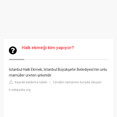
Halk ekmeği kim yapıyor?
İstanbul Halk Ekmek, İstanbul Büyükşehir Belediyesi'nin unlu
mamüller üreten şirketidir.
Kaynak kaldırma talebi
Cevabın tamamını burada okuyun:
|
tr.wikipedia.org