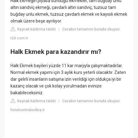
Halk Ekmeğin piyasa sunduğu ekmekler, tam buğday unlu
altın sandviç ekmeği, çavdarlı altın sandviç, tuzsuz tam
buğday unlu ekmek, tuzsuz çavdarlı ekmek ve kayısılı ekmek
olmak üzere beşe ayrılıyor.
Kaynak kaldırma talebi
Cevabın tamamını burada okuyun:
|
t24.com.tr
Halk Ekmek para kazandırır mı?
Halk Ekmek bayileri yüzde 11 kar marjıyla çalışmaktadırlar.
Normal ekmek yapımı için 3 aylık kurs yeterli olacaktır. Zaten
dar gelirli insanların satışına izin verildiği için oldukça iyi bir
kazanç olacak ve çok kolay yorulmadan evinize
bakabileceksiniz.
Kaynak kaldırma talebi
Cevabın tamamını burada okuyun:
|
hotelcentraleolbia.it