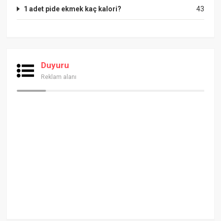
1 adet pide ekmek kaç kalori?
43
Duyuru
Reklam alanı