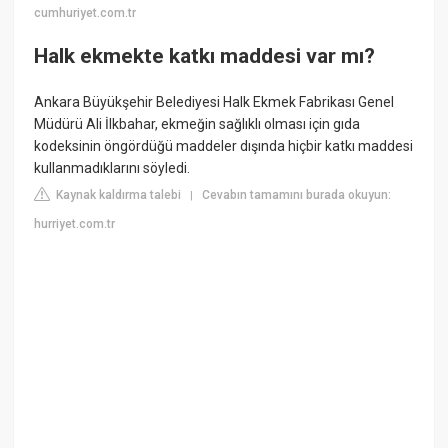
cumhuriyet.com.tr
Halk ekmekte katkı maddesi var mı?
Ankara Büyükşehir Belediyesi Halk Ekmek Fabrikası Genel
Müdürü Ali İlkbahar, ekmeğin sağlıklı olması için gıda
kodeksinin öngördüğü maddeler dışında hiçbir katkı maddesi
kullanmadıklarını söyledi.
Kaynak kaldırma talebi
Cevabın tamamını burada okuyun:
|
hurriyet.com.tr