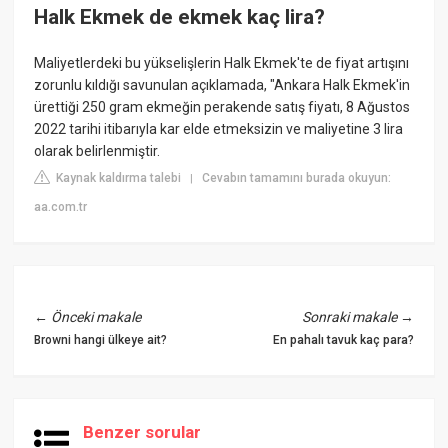
Halk Ekmek de ekmek kaç lira?
Maliyetlerdeki bu yükselişlerin Halk Ekmek'te de fiyat artışını
zorunlu kıldığı savunulan açıklamada, "Ankara Halk Ekmek'in
ürettiği 250 gram ekmeğin perakende satış fiyatı, 8 Ağustos
2022 tarihi itibarıyla kar elde etmeksizin ve maliyetine 3 lira
olarak belirlenmiştir.
Kaynak kaldırma talebi
Cevabın tamamını burada okuyun:
|
aa.com.tr
←
Önceki makale
Sonraki makale
→
Browni hangi ülkeye ait?
En pahalı tavuk kaç para?
Benzer sorular