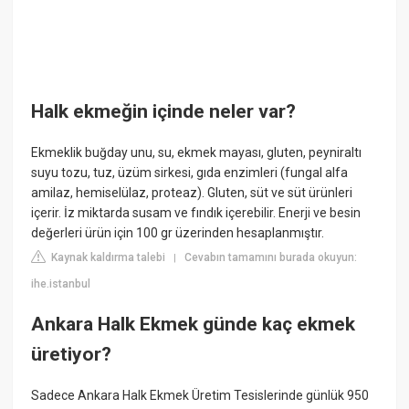
Halk ekmeğin içinde neler var?
Ekmeklik buğday unu, su, ekmek mayası, gluten, peyniraltı
suyu tozu, tuz, üzüm sirkesi, gıda enzimleri (fungal alfa
amilaz, hemiselülaz, proteaz). Gluten, süt ve süt ürünleri
içerir. İz miktarda susam ve fındık içerebilir. Enerji ve besin
değerleri ürün için 100 gr üzerinden hesaplanmıştır.
Kaynak kaldırma talebi
Cevabın tamamını burada okuyun:
|
ihe.istanbul
Ankara Halk Ekmek günde kaç ekmek
üretiyor?
Sadece Ankara Halk Ekmek Üretim Tesislerinde günlük 950