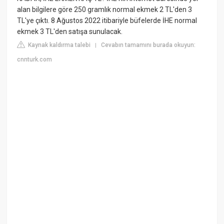
alan bilgilere göre 250 gramlık normal ekmek 2 TL'den 3
TL'ye çıktı. 8 Ağustos 2022 itibariyle büfelerde İHE normal
ekmek 3 TL'den satışa sunulacak.
Kaynak kaldırma talebi
Cevabın tamamını burada okuyun:
|
cnnturk.com