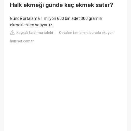
Halk ekmeği günde kaç ekmek satar?
Günde ortalama 1 milyon 600 bin adet 300 gramlık
ekmeklerden satıyoruz.
Kaynak kaldırma talebi
Cevabın tamamını burada okuyun:
|
hurriyet.com.tr