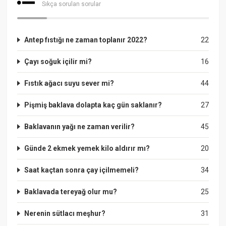
Sıkça sorulan sorular
Antep fıstığı ne zaman toplanır 2022?
22
Çayı soğuk içilir mi?
16
Fıstık ağacı suyu sever mi?
44
Pişmiş baklava dolapta kaç gün saklanır?
27
Baklavanın yağı ne zaman verilir?
45
Günde 2 ekmek yemek kilo aldırır mı?
20
Saat kaçtan sonra çay içilmemeli?
34
Baklavada tereyağ olur mu?
25
Nerenin sütlacı meşhur?
31