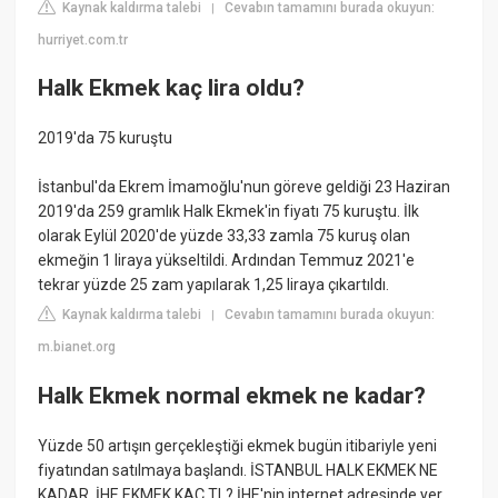
Kaynak kaldırma talebi
Cevabın tamamını burada okuyun:
|
hurriyet.com.tr
Halk Ekmek kaç lira oldu?
2019'da 75 kuruştu
İstanbul'da Ekrem İmamoğlu'nun göreve geldiği 23 Haziran
2019'da 259 gramlık Halk Ekmek'in fiyatı 75 kuruştu. İlk
olarak Eylül 2020'de yüzde 33,33 zamla 75 kuruş olan
ekmeğin 1 liraya yükseltildi. Ardından Temmuz 2021'e
tekrar yüzde 25 zam yapılarak 1,25 liraya çıkartıldı.
Kaynak kaldırma talebi
Cevabın tamamını burada okuyun:
|
m.bianet.org
Halk Ekmek normal ekmek ne kadar?
Yüzde 50 artışın gerçekleştiği ekmek bugün itibariyle yeni
fiyatından satılmaya başlandı. İSTANBUL HALK EKMEK NE
KADAR, İHE EKMEK KAÇ TL? İHE'nin internet adresinde yer