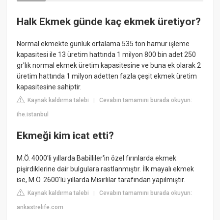
Halk Ekmek günde kaç ekmek üretiyor?
Normal ekmekte günlük ortalama 535 ton hamur işleme
kapasitesi ile 13 üretim hattında 1 milyon 800 bin adet 250
gr'lık normal ekmek üretim kapasitesine ve buna ek olarak 2
üretim hattında 1 milyon adetten fazla çeşit ekmek üretim
kapasitesine sahiptir.
Kaynak kaldırma talebi
Cevabın tamamını burada okuyun:
|
ihe.istanbul
Ekmeği kim icat etti?
M.Ö. 4000'li yıllarda Babilliler'in özel fırınlarda ekmek
pişirdiklerine dair bulgulara rastlanmıştır. İlk mayalı ekmek
ise, M.Ö. 2600'lü yıllarda Mısırlılar tarafından yapılmıştır.
Kaynak kaldırma talebi
Cevabın tamamını burada okuyun:
|
ankastrelife.com