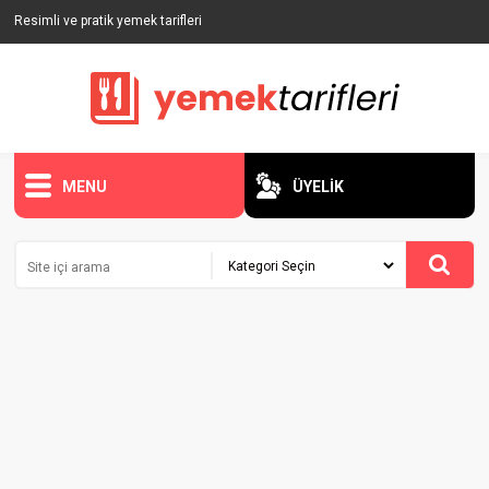
Resimli ve pratik yemek tarifleri
MENU
ÜYELİK