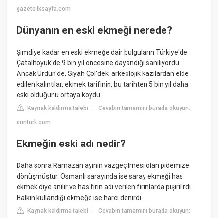
gazeteilksayfa.com
Dünyanın en eski ekmeği nerede?
Şimdiye kadar en eski ekmeğe dair bulguların Türkiye'de
Çatalhöyük'de 9 bin yıl öncesine dayandığı sanılıyordu.
Ancak Ürdün'de, Siyah Çöl'deki arkeolojik kazılardan elde
edilen kalıntılar, ekmek tarifinin, bu tarihten 5 bin yıl daha
eski olduğunu ortaya koydu.
Kaynak kaldırma talebi
Cevabın tamamını burada okuyun:
|
cnnturk.com
Ekmeğin eski adı nedir?
Daha sonra Ramazan ayının vazgeçilmesi olan pidemize
dönüşmüştür. Osmanlı sarayında ise saray ekmeği has
ekmek diye anılır ve has fırın adı verilen fırınlarda pişirilirdi.
Halkın kullandığı ekmeğe ise harcı denirdi.
Kaynak kaldırma talebi
Cevabın tamamını burada okuyun:
|