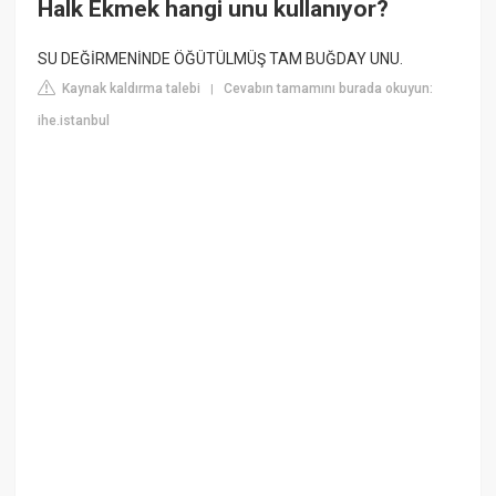
Halk Ekmek hangi unu kullanıyor?
SU DEĞİRMENİNDE ÖĞÜTÜLMÜŞ TAM BUĞDAY UNU.
Kaynak kaldırma talebi
Cevabın tamamını burada okuyun:
|
ihe.istanbul