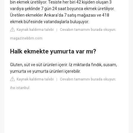
bin ekmek üretiliyor. Tesiste her biri 42 kişiden oluşan 3
vardiya şeklinde 7 gün 24 saat boyunca ekmek üretiliyor.
Üretilen ekmekler Ankara'da 7 satış mağazası ve 418
ekmek büfesinde vatandaşlarla buluşuyor.
Kaynak kaldırma talebi
Cevabın tamamını burada okuyun:
|
magazinebbm.com
Halk ekmekte yumurta var mı?
Gluten, süt ve süt ürünleri içerir. İz miktarda fındık, susam,
yumurta ve yumurta ürünleri içerebilir.
Kaynak kaldırma talebi
Cevabın tamamını burada okuyun:
|
ihe.istanbul