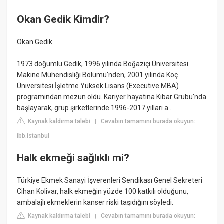
Okan Gedik Kimdir?
Okan Gedik
1973 doğumlu Gedik, 1996 yılında Boğaziçi Üniversitesi
Makine Mühendisliği Bölümü'nden, 2001 yılında Koç
Üniversitesi İşletme Yüksek Lisans (Executive MBA)
programından mezun oldu. Kariyer hayatına Kibar Grubu'nda
başlayarak, grup şirketlerinde 1996-2017 yılları a...
Kaynak kaldırma talebi
Cevabın tamamını burada okuyun:
|
ibb.istanbul
Halk ekmeği sağlıklı mi?
Türkiye Ekmek Sanayi İşverenleri Sendikası Genel Sekreteri
Cihan Kolivar, halk ekmeğin yüzde 100 katkılı olduğunu,
ambalajlı ekmeklerin kanser riski taşıdığını söyledi.
Kaynak kaldırma talebi
Cevabın tamamını burada okuyun:
|