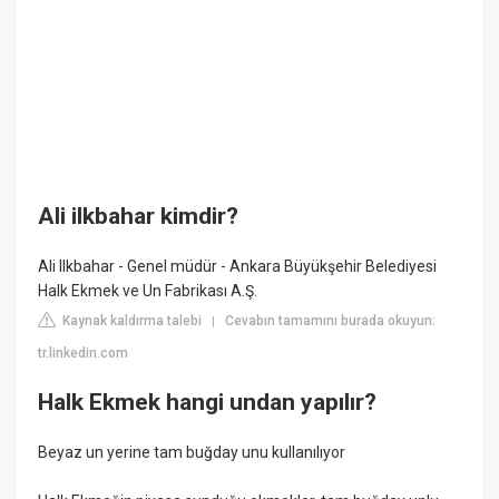
Ali ilkbahar kimdir?
Ali Ilkbahar - Genel müdür - Ankara Büyükşehir Belediyesi
Halk Ekmek ve Un Fabrikası A.Ş.
Kaynak kaldırma talebi
Cevabın tamamını burada okuyun:
|
tr.linkedin.com
Halk Ekmek hangi undan yapılır?
Beyaz un yerine tam buğday unu kullanılıyor