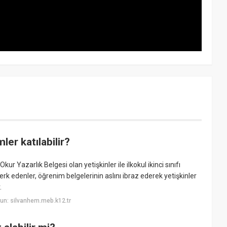
r katılabilir?
ur Yazarlık Belgesi olan yetişkinler ile ilkokul ikinci sınıfı
terk edenler, öğrenim belgelerinin aslını ibraz ederek yetişkinler
.
un: silvanhem.meb.k12.tr