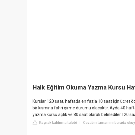
Halk Eğitim Okuma Yazma Kursu Haf
Kurslar 120 saat, haftada en fazla 10 saat için ücret ö
bir kısmına fahri girme durumu olacaktır. Ayda 40 haf
yazma kursu açtık ve 80 saat olarak belirlediler.120 sa
Kaynak kaldırma talebi
Cevabın tamamını burada oku
|