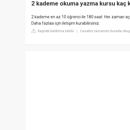
2 kademe okuma yazma kursu kaç kişi
2.kademe en az 10 öğrenci ile 180 saat. Her zaman açab
Daha fazlası için iletişim kurabilirsiniz.
Kaynak kaldırma talebi
Cevabın tamamını burada oku
|