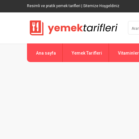
Resimli ve pratik yemek tarifleri | Sitemize Hoşgeldiniz
Ana sayfa
Yemek Tarifleri
Vitaminler