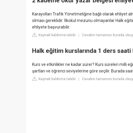
2 kademe okur yazar belgesi ehliyet 
Karayolları Trafik Yönetmeliğine bağlı olarak ehliyet alm
olması gereklidir. İlkokul mezunu olmayanlar Halk eğ
ehliyete başvurabilir.
Kaynak kaldırma talebi
Cevabın tamamını burada oku
|
Halk eğitim kurslarında 1 ders saati
Kurs ve etkinlikler ne kadar sürer? Kurs süreleri milli e
şartları ve öğrenci seviyelerine göre seçilir. Burada sa
Kaynak kaldırma talebi
Cevabın tamamını burada okuy
|