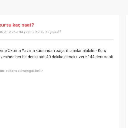
ursu kaç saat?
 kademe okuma yazma kursu kaç saat?
me Okuma Yazma kursundan başarılı olanlar alabilir. - Kurs
esinde her bir ders saati 40 dakika olmak üzere 144 ders saati
n: etisem.etimesgut.bel.tr