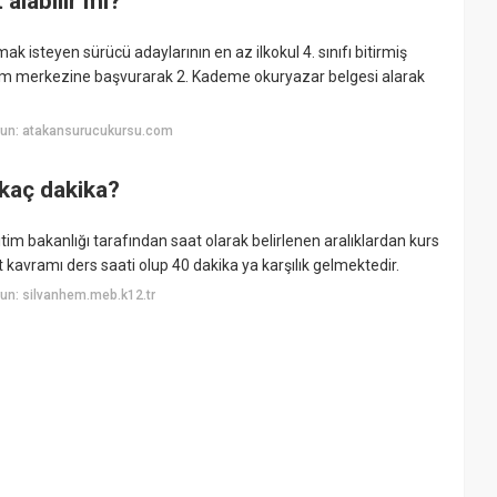
alabilir mi?
ak isteyen sürücü adaylarının en az ilkokul 4. sınıfı bitirmiş
itim merkezine başvurarak 2. Kademe okuryazar belgesi alarak
yun: atakansurucukursu.com
 kaç dakika?
ğitim bakanlığı tarafından saat olarak belirlenen aralıklardan kurs
at kavramı ders saati olup 40 dakika ya karşılık gelmektedir.
un: silvanhem.meb.k12.tr