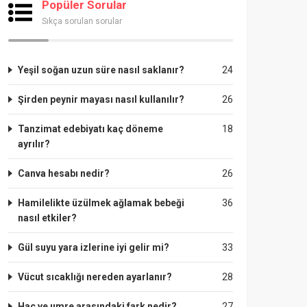
Popüler Sorular
Sıkça sorulan sorular
Yeşil soğan uzun süre nasıl saklanır?
24
Şirden peynir mayası nasıl kullanılır?
26
Tanzimat edebiyatı kaç döneme
18
ayrılır?
Canva hesabı nedir?
26
Hamilelikte üzülmek ağlamak bebeği
36
nasıl etkiler?
Gül suyu yara izlerine iyi gelir mi?
33
Vücut sıcaklığı nereden ayarlanır?
28
Hac ve umre arasındaki fark nedir?
27