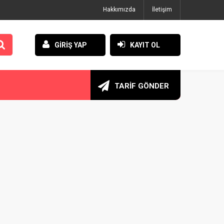
Hakkımızda
İletişim
GİRİŞ YAP
KAYIT OL
TARİF GÖNDER