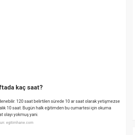
tada kaç saat?
denebilir. 120 saat belirtilen sürede 10 ar saat olarak yetişmezse
talık 10 saat. Bugün halk eğitimden bu cumartesi için okuma
at olayı yokmuş yani.
yun: egitimhane.com