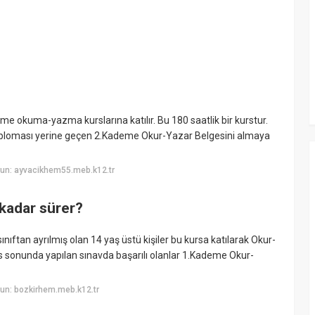
 okuma-yazma kurslarına katılır. Bu 180 saatlik bir kurstur.
 diploması yerine geçen 2.Kademe Okur-Yazar Belgesini almaya
un: ayvacikhem55.meb.k12.tr
kadar sürer?
ınıftan ayrılmış olan 14 yaş üstü kişiler bu kursa katılarak Okur-
urs sonunda yapılan sınavda başarılı olanlar 1.Kademe Okur-
un: bozkirhem.meb.k12.tr