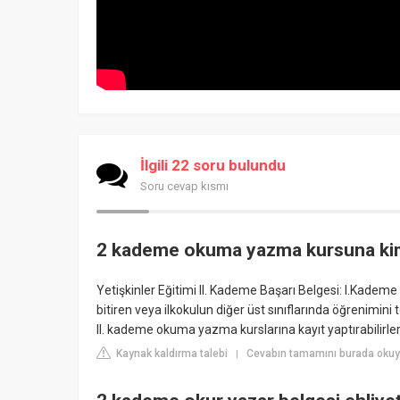
İlgili 22 soru bulundu
Soru cevap kısmı
2 kademe okuma yazma kursuna kimle
Yetişkinler Eğitimi II. Kademe Başarı Belgesi: I.Kademe Ok
bitiren veya ilkokulun diğer üst sınıflarında öğrenimini 
II. kademe okuma yazma kurslarına kayıt yaptırabilirler
Kaynak kaldırma talebi
Cevabın tamamını burada okuy
|