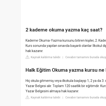
2 kademe okuma yazma kaç saat?
Kademe Okuma-Yazma kursunu bitiren kişiler, 2. Kademe
Kurs sonunda yapılan sınavda başarılı olanlar İlkokul
hak kazanır.
Kaynak kaldırma talebi
Cevabın tamamını burada okuy
|
Halk Eğitim Okuma yazma kursu ne 
Hiç okula gitmemiş veya ilkokula başlayıp 1, 2 ya da 3. s
Yazar Belgesi alır. Toplam 120 saatlik bir eğitimdir. K
Yazar Belgesini almaya hak kazanır.
Kaynak kaldırma talebi
Cevabın tamamını burada okuy
|