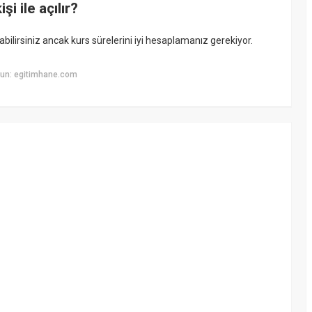
 ile açılır?
ilirsiniz ancak kurs sürelerini iyi hesaplamanız gerekiyor.
yun: egitimhane.com