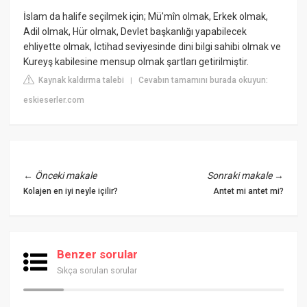
İslam da halife seçilmek için; Mü'mîn olmak, Erkek olmak,
Adil olmak, Hür olmak, Devlet başkanlığı yapabilecek
ehliyette olmak, İctihad seviyesinde dini bilgi sahibi olmak ve
Kureyş kabilesine mensup olmak şartları getirilmiştir.
Kaynak kaldırma talebi
Cevabın tamamını burada okuyun:
|
eskieserler.com
←
Önceki makale
Sonraki makale
→
Kolajen en iyi neyle içilir?
Antet mi antet mi?
Benzer sorular
Sıkça sorulan sorular