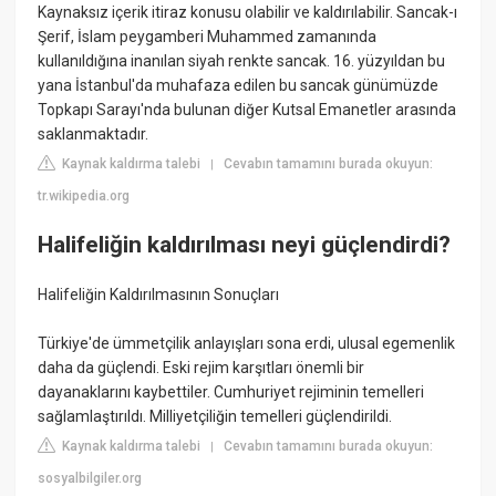
Kaynaksız içerik itiraz konusu olabilir ve kaldırılabilir. Sancak-ı
Şerif, İslam peygamberi Muhammed zamanında
kullanıldığına inanılan siyah renkte sancak. 16. yüzyıldan bu
yana İstanbul'da muhafaza edilen bu sancak günümüzde
Topkapı Sarayı'nda bulunan diğer Kutsal Emanetler arasında
saklanmaktadır.
Kaynak kaldırma talebi
Cevabın tamamını burada okuyun:
|
tr.wikipedia.org
Halifeliğin kaldırılması neyi güçlendirdi?
Halifeliğin Kaldırılmasının Sonuçları
Türkiye'de ümmetçilik anlayışları sona erdi, ulusal egemenlik
daha da güçlendi. Eski rejim karşıtları önemli bir
dayanaklarını kaybettiler. Cumhuriyet rejiminin temelleri
sağlamlaştırıldı. Milliyetçiliğin temelleri güçlendirildi.
Kaynak kaldırma talebi
Cevabın tamamını burada okuyun:
|
sosyalbilgiler.org