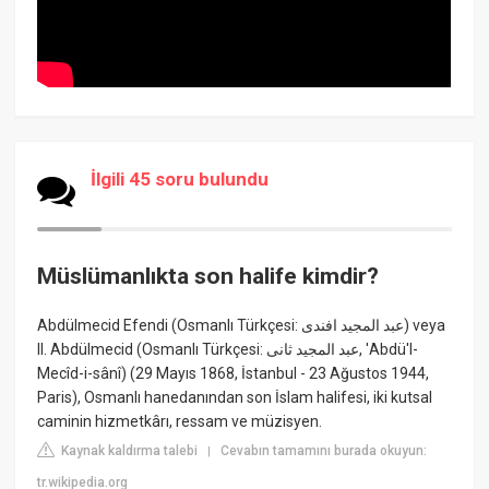
İlgili 45 soru bulundu
Müslümanlıkta son halife kimdir?
Abdülmecid Efendi (Osmanlı Türkçesi: عبد المجيد افندی) veya
II. Abdülmecid (Osmanlı Türkçesi: عبد المجید ثانی, 'Abdü'l-
Mecîd-i-sânî) (29 Mayıs 1868, İstanbul - 23 Ağustos 1944,
Paris), Osmanlı hanedanından son İslam halifesi, iki kutsal
caminin hizmetkârı, ressam ve müzisyen.
Kaynak kaldırma talebi
Cevabın tamamını burada okuyun:
|
tr.wikipedia.org