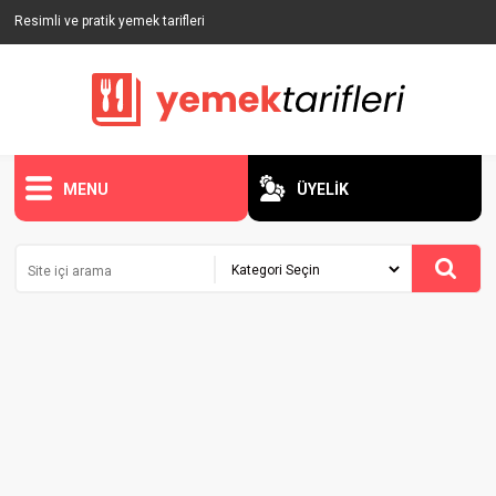
Resimli ve pratik yemek tarifleri
MENU
ÜYELİK