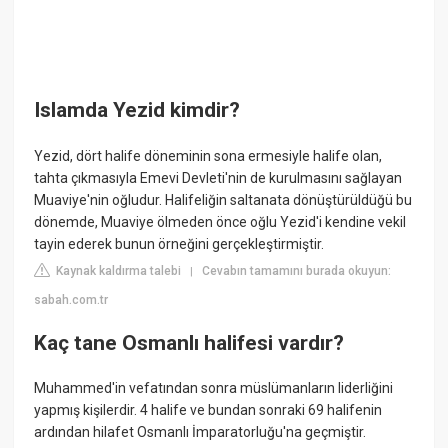
Islamda Yezid kimdir?
Yezid, dört halife döneminin sona ermesiyle halife olan,
tahta çıkmasıyla Emevi Devleti'nin de kurulmasını sağlayan
Muaviye'nin oğludur. Halifeliğin saltanata dönüştürüldüğü bu
dönemde, Muaviye ölmeden önce oğlu Yezid'i kendine vekil
tayin ederek bunun örneğini gerçekleştirmiştir.
Kaynak kaldırma talebi
Cevabın tamamını burada okuyun:
|
sabah.com.tr
Kaç tane Osmanlı halifesi vardır?
Muhammed'in vefatından sonra müslümanların liderliğini
yapmış kişilerdir. 4 halife ve bundan sonraki 69 halifenin
ardından hilafet Osmanlı İmparatorluğu'na geçmiştir.