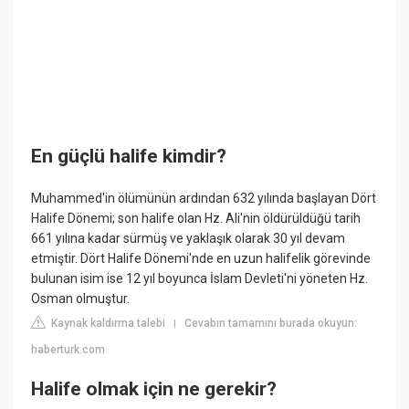
En güçlü halife kimdir?
Muhammed'in ölümünün ardından 632 yılında başlayan Dört
Halife Dönemi; son halife olan Hz. Ali'nin öldürüldüğü tarih
661 yılına kadar sürmüş ve yaklaşık olarak 30 yıl devam
etmiştir. Dört Halife Dönemi'nde en uzun halifelik görevinde
bulunan isim ise 12 yıl boyunca İslam Devleti'ni yöneten Hz.
Osman olmuştur.
Kaynak kaldırma talebi
Cevabın tamamını burada okuyun:
|
haberturk.com
Halife olmak için ne gerekir?