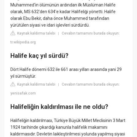
Muhammed'in ölümünün ardından ilk Müslüman Halife
olarak, MS 632'den 634'e kadar Halifeliği yönetti. Halife
olarak Ebu Bekir, daha önce Muhammed tarafından
yürütülen siyasi ve idari işlevleri sürdürdü.
Kaynak kaldırma talebi
Cevabın tamamını burada okuyun:
|
tr.wikipedia.org
Halife kaç yıl sürdü?
Dört Halife dönemi 632 ile 661 arası yılları arasında yani 29
yıl sürmüştür.
Kaynak kaldırma talebi
Cevabın tamamını burada okuyun:
|
yenisafak.com
Halifeliğin kaldırılması ile ne oldu?
Halifeliğin kaldırılması, Türkiye Büyük Millet Meclisinin 3 Mart
1924 tarihinde çıkardığı kanunla halifelik makamını
kaldırmasıdır. Devletin laikleştirilmesi yolunda yapılmış siyasi