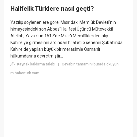
Halifelik Türklere nasıl geçti?
Yazılıp söylenenlere göre, Mısır'daki Memlûk Devleti'nin
himayesindeki son Abbasî Halifesi Üçüncü Mütevekkil
Alellah, Yavuz'un 1517'de Mısır'ı Memlûklerden alıp
Kahire'ye girmesinin ardından hilâfeti o senenin Şubat'ında
Kahire'de yapılan büyük bir merasimle Osmanlı
hükümdarına devretmiştir…
Kaynak kaldırma talebi
Cevabın tamamını burada okuyun:
|
m.haberturk.com