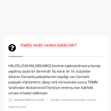
Halife nedir neden kaldırıldı?
HALİFELİĞİN KALDIRILMASI
Devletin laikleştirilmesi yolunda
yapılmış siyasi bir devrimdir. Bu karar ile 16. yüzyıldan
itibaren Osmanlı padişahlarının taşıdığı; son Osmanlı
padişahı Vahdettin'in ülkeyi terk etmesinden sonra TBMM
tarafından Abdülmecid Efendi'ye verilmiş olan halifelik
unvanı ortadan kalkmıştır.
Kaynak kaldırma talebi
Cevabın tamamını burada okuyun:
|
haberler.com