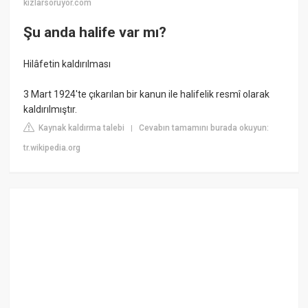
kizlarsoruyor.com
Şu anda halife var mı?
Hilâfetin kaldırılması
3 Mart 1924'te çıkarılan bir kanun ile halifelik resmî olarak
kaldırılmıştır.
Kaynak kaldırma talebi
Cevabın tamamını burada okuyun:
|
tr.wikipedia.org