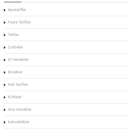
Aperatifler
Pasta Tarifleri
Tatlılar
Çorbalar
Et Yemekleri
Börekler
Kek Tarifleri
Köfteler
Ana Yemekler
Kahvaltılıklar