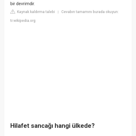
bir devrimdir.
Kaynak kaldırma talebi
Cevabın tamamını burada okuyun:
|
tr.wikipedia.org
Hilafet sancağı hangi ülkede?