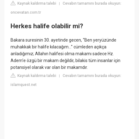
Kaynak kaldırma talebi
Cevabın tamamını burada okuyun:
|
oncevatan.com.tr
Herkes halife olabilir mi?
Bakara suresinin 30. ayetinde gecen, “Ben yeryüzünde
muhakkak bir halife kılacağım…” cümleden açıkça
anladığımız; Allahın halifesi olma makamı sadece Hz.
Adem'e özgü bir makam değildir, bilakis tüm insanlar için
potansiyel olarak var olan bir makamdır.
Kaynak kaldırma talebi
Cevabın tamamını burada okuyun:
|
islamquest.net