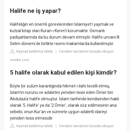
Halife ne iş yapar?
Halifeliğin en önemli görevlerinden İslamiyet'i yaymak ve
kutsal kitap olan Kuran-ı Kerim'i korumaktır. Osmanlı
padişahlarında da bu durum devam etmiştir. Halife unvanı III.
Selim dönemi ile birlikte resmi makamlarda kullanılmıştır.
Kaynak kaldırma talebi
Cevabın tamamını burada okuyun:
|
onedio.com
5 halife olarak kabul edilen kişi kimdir?
Böyle bir zulüm karanlığında hikmet-i ilahi tecelli etmiş,
İslam'ın nurunu ve adaletini yeniden tesis eden Ömer bin
Abdulaziz halife olmuştur. İslam tarihinde kendisinden haklı
olarak '5. Halife' ya da '2.Ömer', olarak söz edilmesinin ana
sebebi; onun Kur'an ve sünnete uygun adaletli idareyi
yeniden tesis etmesidir.
Kaynak kaldırma talebi
Cevabın tamamını burada okuyun:
|