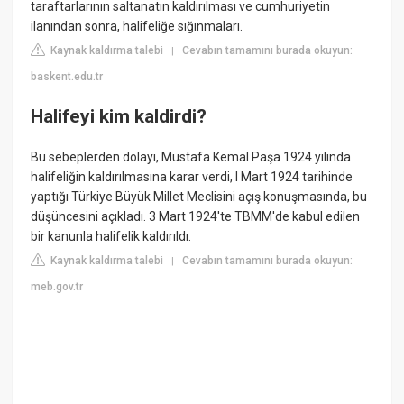
taraftarlarının saltanatın kaldırılması ve cumhuriyetin
ilanından sonra, halifeliğe sığınmaları.
Kaynak kaldırma talebi
Cevabın tamamını burada okuyun:
|
baskent.edu.tr
Halifeyi kim kaldirdi?
Bu sebeplerden dolayı, Mustafa Kemal Paşa 1924 yılında
halifeliğin kaldırılmasına karar verdi, l Mart 1924 tarihinde
yaptığı Türkiye Büyük Millet Meclisini açış konuşmasında, bu
düşüncesini açıkladı. 3 Mart 1924'te TBMM'de kabul edilen
bir kanunla halifelik kaldırıldı.
Kaynak kaldırma talebi
Cevabın tamamını burada okuyun:
|
meb.gov.tr