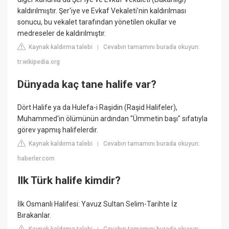
kaldırılmıştır. Şer'iye ve Evkaf Vekaleti'nin kaldırılması
sonucu, bu vekalet tarafından yönetilen okullar ve
medreseler de kaldırılmıştır.
Kaynak kaldırma talebi
Cevabın tamamını burada okuyun:
|
tr.wikipedia.org
Dünyada kaç tane halife var?
Dört Halife ya da Hulefa-i Raşidin (Raşid Halifeler),
Muhammed'in ölümünün ardından "Ümmetin başı" sıfatıyla
görev yapmış halifelerdir.
Kaynak kaldırma talebi
Cevabın tamamını burada okuyun:
|
haberler.com
Ilk Türk halife kimdir?
İlk Osmanlı Halifesi: Yavuz Sultan Selim-Tarihte İz
Bırakanlar.
Kaynak kaldırma talebi
Cevabın tamamını burada okuyun: