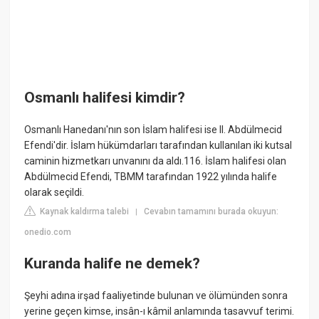
Osmanlı halifesi kimdir?
Osmanlı Hanedanı'nın son İslam halifesi ise II. Abdülmecid
Efendi'dir. İslam hükümdarları tarafından kullanılan iki kutsal
caminin hizmetkarı unvanını da aldı.116. İslam halifesi olan
Abdülmecid Efendi, TBMM tarafından 1922 yılında halife
olarak seçildi.
Kaynak kaldırma talebi
Cevabın tamamını burada okuyun:
|
onedio.com
Kuranda halife ne demek?
Şeyhi adına irşad faaliyetinde bulunan ve ölümünden sonra
yerine geçen kimse, insân-ı kâmil anlamında tasavvuf terimi.