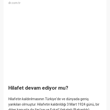
dr.com.tr
Hilafet devam ediyor mu?
Hilafetin kaldırılmasının Türkiye'de ve dünyada geniş
yankıları olmuştur. Hilafetin kaldırıldığı 3 Mart 1924 günü, bir
diğer kanunla da Şer'iye ve Evkaf Vekaleti (Bakanlığı)