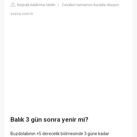
Kaynak kaldırma talebi
Cevabın tamamını burada okuyun:
|
sozcu.com.tr
Balık 3 gün sonra yenir mi?
Buzdolabının +5 derecelik bölmesinde 3 güne kadar