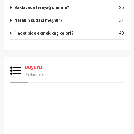
Baklavada tereyağ olur mu?
25
Nerenin sütlacı meşhur?
31
1 adet pide ekmek kaç kalori?
43
Duyuru
Reklam alanı