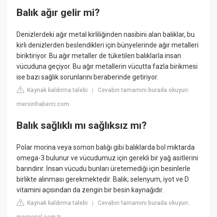
Balık ağır gelir mi?
Denizlerdeki ağır metal kirliliğinden nasibini alan balıklar, bu
kirli denizlerden beslendikleri için bünyelerinde ağır metalleri
biriktiriyor. Bu ağır metaller de tüketilen balıklarla insan
vücuduna geçiyor. Bu ağır metallerin vücutta fazla birikmesi
ise bazı sağlık sorunlarını beraberinde getiriyor.
Kaynak kaldırma talebi
Cevabın tamamını burada okuyun:
|
mersinhaberci.com
Balık sağlıklı mı sağlıksız mı?
Polar morina veya somon balığı gibi balıklarda bol miktarda
omega-3 bulunur ve vücudumuz için gerekli bir yağ asitlerini
barındırır. İnsan vücudu bunları üretemediği için besinlerle
birlikte alınması gerekmektedir. Balık; selenyum, iyot ve D
vitamini açısından da zengin bir besin kaynağıdır.
Kaynak kaldırma talebi
Cevabın tamamını burada okuyun:
|