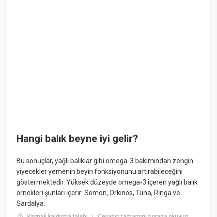
Hangi balık beyne iyi gelir?
Bu sonuçlar, yağlı balıklar gibi omega-3 bakımından zengin
yiyecekler yemenin beyin fonksiyonunu artırabileceğini
göstermektedir. Yüksek düzeyde omega-3 içeren yağlı balık
örnekleri şunları içerir: Somon, Orkinos, Tuna, Ringa ve
Sardalya.
Kaynak kaldırma talebi
Cevabın tamamını burada okuyun:
|