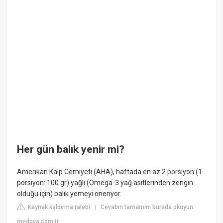
Her gün balık yenir mi?
Amerikan Kalp Cemiyeti (AHA), haftada en az 2 porsiyon (1
porsiyon: 100 gr) yağlı (Omega-3 yağ asitlerinden zengin
olduğu için) balık yemeyi öneriyor.
Kaynak kaldırma talebi
Cevabın tamamını burada okuyun:
|
medova.com.tr