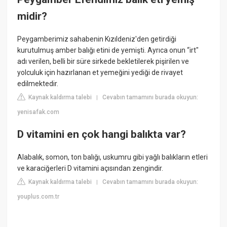
midir?
Peygamberimiz sahabenin Kızıldeniz'den getirdiği
kurutulmuş amber balığı etini de yemişti. Ayrıca onun “irt"
adı verilen, belli bir süre sirkede bekletilerek pişirilen ve
yolculuk için hazırlanan et yemeğini yediği de rivayet
edilmektedir.
Kaynak kaldırma talebi
Cevabın tamamını burada okuyun:
|
yenisafak.com
D vitamini en çok hangi balıkta var?
Alabalık, somon, ton balığı, uskumru gibi yağlı balıkların etleri
ve karaciğerleri D vitamini açısından zengindir.
Kaynak kaldırma talebi
Cevabın tamamını burada okuyun:
|
youplus.com.tr