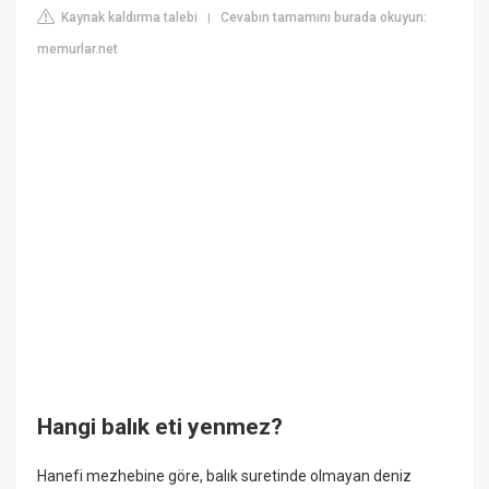
Kaynak kaldırma talebi
Cevabın tamamını burada okuyun:
|
memurlar.net
Hangi balık eti yenmez?
Hanefi mezhebine göre, balık suretinde olmayan deniz