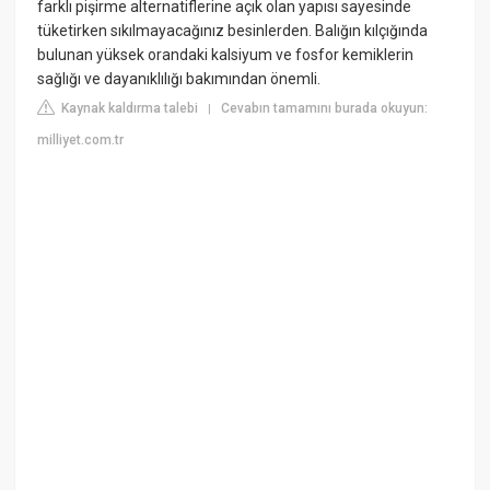
farklı pişirme alternatiflerine açık olan yapısı sayesinde
tüketirken sıkılmayacağınız besinlerden. Balığın kılçığında
bulunan yüksek orandaki kalsiyum ve fosfor kemiklerin
sağlığı ve dayanıklılığı bakımından önemli.
Kaynak kaldırma talebi
Cevabın tamamını burada okuyun:
|
milliyet.com.tr