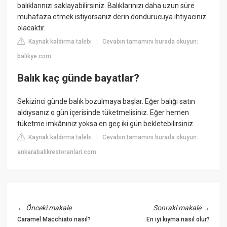
balıklarınızı saklayabilirsiniz. Balıklarınızı daha uzun süre
muhafaza etmek istiyorsanız derin dondurucuya ihtiyacınız
olacaktır.
Kaynak kaldırma talebi
Cevabın tamamını burada okuyun:
|
balikye.com
Balık kaç günde bayatlar?
Sekizinci günde balık bozulmaya başlar. Eğer balığı satın
aldıysanız o gün içerisinde tüketmelisiniz. Eğer hemen
tüketme imkânınız yoksa en geç iki gün bekletebilirsiniz.
Kaynak kaldırma talebi
Cevabın tamamını burada okuyun:
|
ankarabalikrestoranlari.com
←
Önceki makale
Sonraki makale
→
Caramel Macchiato nasıl?
En iyi kıyma nasıl olur?