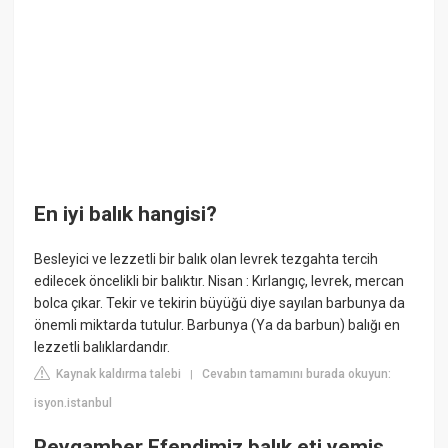
En iyi balık hangisi?
Besleyici ve lezzetli bir balık olan levrek tezgahta tercih
edilecek öncelikli bir balıktır. Nisan : Kırlangıç, levrek, mercan
bolca çıkar. Tekir ve tekirin büyüğü diye sayılan barbunya da
önemli miktarda tutulur. Barbunya (Ya da barbun) balığı en
lezzetli balıklardandır.
Kaynak kaldırma talebi
Cevabın tamamını burada okuyun:
|
isyon.istanbul
Peygamber Efendimiz balık eti yemiş