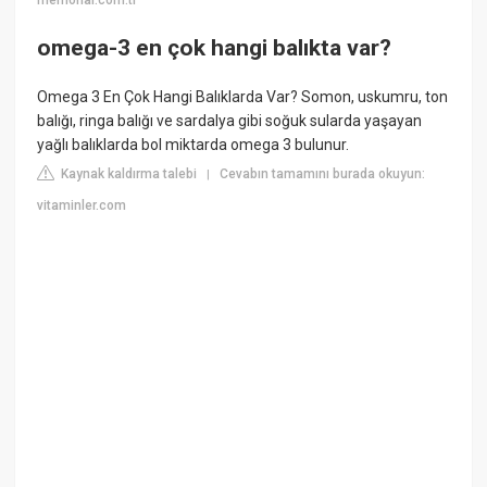
memorial.com.tr
omega-3 en çok hangi balıkta var?
Omega 3 En Çok Hangi Balıklarda Var? Somon, uskumru, ton
balığı, ringa balığı ve sardalya gibi soğuk sularda yaşayan
yağlı balıklarda bol miktarda omega 3 bulunur.
Kaynak kaldırma talebi
Cevabın tamamını burada okuyun:
|
vitaminler.com