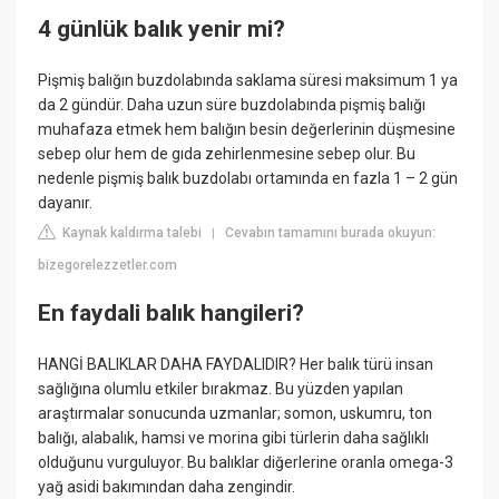
4 günlük balık yenir mi?
Pişmiş balığın buzdolabında saklama süresi maksimum 1 ya
da 2 gündür. Daha uzun süre buzdolabında pişmiş balığı
muhafaza etmek hem balığın besin değerlerinin düşmesine
sebep olur hem de gıda zehirlenmesine sebep olur. Bu
nedenle pişmiş balık buzdolabı ortamında en fazla 1 – 2 gün
dayanır.
Kaynak kaldırma talebi
Cevabın tamamını burada okuyun:
|
bizegorelezzetler.com
En faydali balık hangileri?
HANGİ BALIKLAR DAHA FAYDALIDIR? Her balık türü insan
sağlığına olumlu etkiler bırakmaz. Bu yüzden yapılan
araştırmalar sonucunda uzmanlar; somon, uskumru, ton
balığı, alabalık, hamsi ve morina gibi türlerin daha sağlıklı
olduğunu vurguluyor. Bu balıklar diğerlerine oranla omega-3
yağ asidi bakımından daha zengindir.