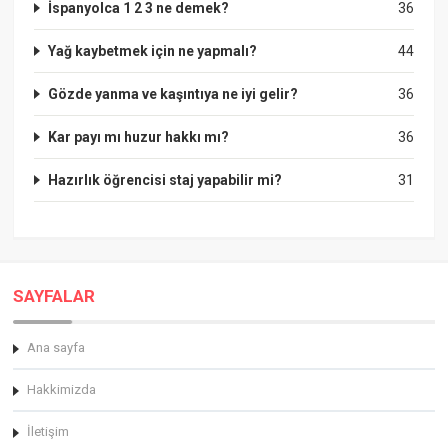
İspanyolca 1 2 3 ne demek?
36
Yağ kaybetmek için ne yapmalı?
44
Gözde yanma ve kaşıntıya ne iyi gelir?
36
Kar payı mı huzur hakkı mı?
36
Hazırlık öğrencisi staj yapabilir mi?
31
SAYFALAR
Ana sayfa
Hakkimizda
İletişim