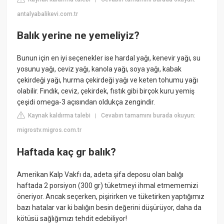
antalyabalikevi.com.tr
Balık yerine ne yemeliyiz?
Bunun için en iyi seçenekler ise hardal yağı, kenevir yağı, su
yosunu yağı, ceviz yağı, kanola yağı, soya yağı, kabak
çekirdeği yağı, hurma çekirdeği yağı ve keten tohumu yağı
olabilir. Fındık, ceviz, çekirdek, fıstık gibi birçok kuru yemiş
çeşidi omega-3 açısından oldukça zengindir.
Kaynak kaldırma talebi
Cevabın tamamını burada okuyun:
|
migrostv.migros.com.tr
Haftada kaç gr balık?
Amerikan Kalp Vakfı da, adeta şifa deposu olan balığı
haftada 2 porsiyon (300 gr) tüketmeyi ihmal etmememizi
öneriyor. Ancak seçerken, pişirirken ve tüketirken yaptığımız
bazı hatalar var ki balığın besin değerini düşürüyor, daha da
kötüsü sağlığımızı tehdit edebiliyor!