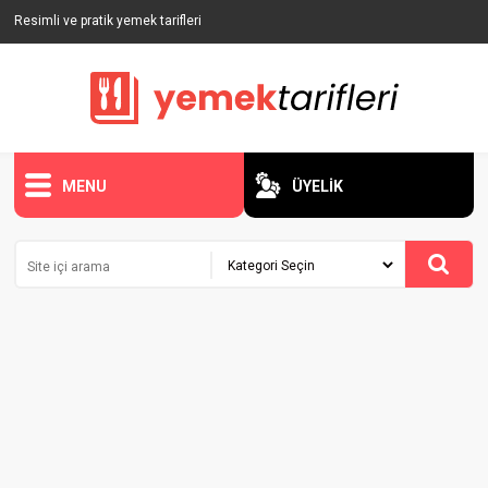
Resimli ve pratik yemek tarifleri
MENU
ÜYELİK