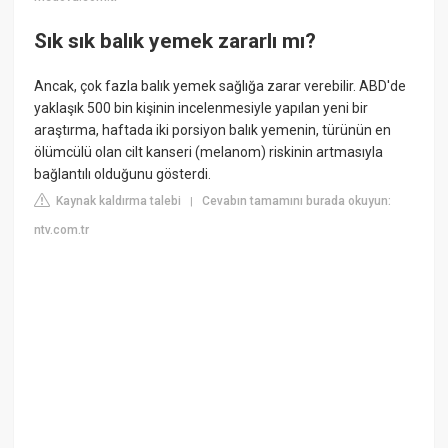
Sık sık balık yemek zararlı mı?
Ancak, çok fazla balık yemek sağlığa zarar verebilir. ABD'de
yaklaşık 500 bin kişinin incelenmesiyle yapılan yeni bir
araştırma, haftada iki porsiyon balık yemenin, türünün en
ölümcülü olan cilt kanseri (melanom) riskinin artmasıyla
bağlantılı olduğunu gösterdi.
Kaynak kaldırma talebi
Cevabın tamamını burada okuyun:
|
ntv.com.tr