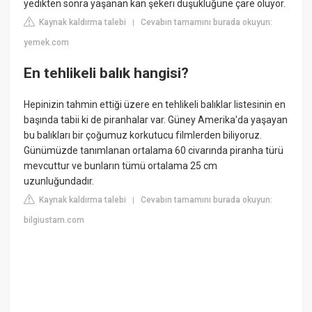
yedikten sonra yaşanan kan şekeri düşüklüğüne çare oluyor.
Kaynak kaldırma talebi
Cevabın tamamını burada okuyun:
|
yemek.com
En tehlikeli balık hangisi?
Hepinizin tahmin ettiği üzere en tehlikeli balıklar listesinin en
başında tabii ki de piranhalar var. Güney Amerika'da yaşayan
bu balıkları bir çoğumuz korkutucu filmlerden biliyoruz.
Günümüzde tanımlanan ortalama 60 civarında piranha türü
mevcuttur ve bunların tümü ortalama 25 cm
uzunluğundadır.
Kaynak kaldırma talebi
Cevabın tamamını burada okuyun:
|
bilgiustam.com