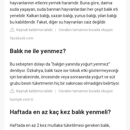
hayvanlarının etlerini yemek haramdır. Buna göre, daima
suda yaşayan, suda barınan hayvanlardan her çeşit balık eti
yenebilir. Kalkan balığı, sazan balığı, yunus balığı, yılan balığı
bu kabildendir. Fakat, diğer su hayvanları caiz değildir.
Kaynak kaldırma talebi
Cevabın tamamını burada okuyun:
|
facebook.com
Balık ne ile yenmez?
Bu sebepten dolayı da “balığın yanında yoğurt yenmez”
deniliyor. Özkahya, balık taze ise toksik etki göstermeyeceği
için beraberinde, öncesinde veya sonrasında yoğurt ve süt
grubu besin tüketmenin hiç bir sakıncası olmadığını belirtiyor.
Kaynak kaldırma talebi
Cevabın tamamını burada okuyun:
|
hurriyet.com.tr
Haftada en az kaç kez balık yenmeli?
Haftada en az 2 kez mutlaka tüketilmesi gereken balık,