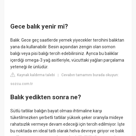
Gece balık yenir mi?
Balık: Gece geç saatlerde yemek yiyecekler tercihini balıktan
yana da kullanabilir. Besin açısından zengin olan somon
balığı veya pisi balığı tercih edebilirsiniz. Ayrıca bu balıklar
içerdiği omega-3 yağ asitleriyle, vücuttaki yağları parçalama
yeteneği ile ünlüdür.
Kaynak kaldırma talebi
Cevabın tamamını burada okuyun:
|
sozcu.com.tr
Balık yedikten sonra ne?
Sütlü tatlılar balığın bayat olması ihtimaline karşı
tüketilmezken şerbetli tatlılar yüksek şeker oranıyla mideye
rahatsızlık vermeye devam edeceği için tercih edilmiyor. İşte
bu noktada en ideal tatlı olarak helva devreye giriyor ve balık