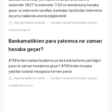
sistemidir. FAST'ta ödemeler 7/24 ve anında karşı hesaba
geçer ve ödemenin tarafları, bankaları tarafından ödemenin
durumu hakkında anında bilgilendirilir.
Kaynak kaldırma talebi
Cevabın tamamını burada okuyun:
|
fast.tcmb.gov.tr
Bankamatikten para yatırınca ne zaman
hesaba geçer?
ATM'lerden banka hesabıma ya da kredi kartıma yatırdığım
para ne zaman hesabıma geçer? ATM'lerden hesaba
yatırılan tutarlar hesaplara hemen yansır.
Kaynak kaldırma talebi
Cevabın tamamını burada okuyun:
|
ziraatbank.com.tr