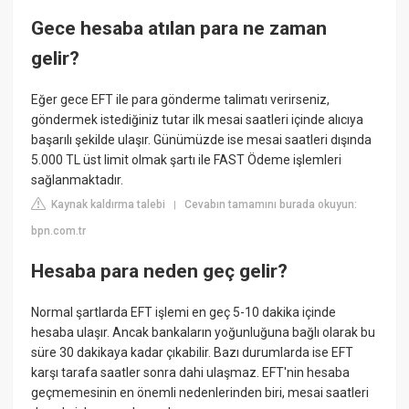
Gece hesaba atılan para ne zaman
gelir?
Eğer gece EFT ile para gönderme talimatı verirseniz,
göndermek istediğiniz tutar ilk mesai saatleri içinde alıcıya
başarılı şekilde ulaşır. Günümüzde ise mesai saatleri dışında
5.000 TL üst limit olmak şartı ile FAST Ödeme işlemleri
sağlanmaktadır.
Kaynak kaldırma talebi
Cevabın tamamını burada okuyun:
|
bpn.com.tr
Hesaba para neden geç gelir?
Normal şartlarda EFT işlemi en geç 5-10 dakika içinde
hesaba ulaşır. Ancak bankaların yoğunluğuna bağlı olarak bu
süre 30 dakikaya kadar çıkabilir. Bazı durumlarda ise EFT
karşı tarafa saatler sonra dahi ulaşmaz. EFT'nin hesaba
geçmemesinin en önemli nedenlerinden biri, mesai saatleri