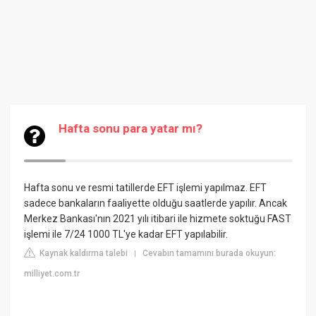
Hafta sonu para yatar mı?
Hafta sonu ve resmi tatillerde EFT işlemi yapılmaz. EFT
sadece bankaların faaliyette olduğu saatlerde yapılır. Ancak
Merkez Bankası'nın 2021 yılı itibari ile hizmete soktuğu FAST
işlemi ile 7/24 1000 TL'ye kadar EFT yapılabilir.
Kaynak kaldırma talebi
Cevabın tamamını burada okuyun:
|
milliyet.com.tr