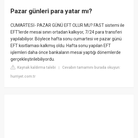
Pazar günleri para yatar mı?
CUMARTESİ- PAZAR GÜNÜ EFT OLUR MU? FAST sistemi ile
EFT'lerde mesai sınırı ortadan kalkıyor, 7/24 para transferi
yapılabiliyor. Böylece hafta sonu cumartesi ve pazar günü
EFT kısıtlaması kalkmış oldu. Hafta sonu yapılan EFT
işlemleri daha önce bankaların mesai yaptığı dönemlerde
gerçekleştirilebiliyordu.
Kaynak kaldırma talebi
Cevabın tamamını burada okuyun:
|
hurriyet.com.tr