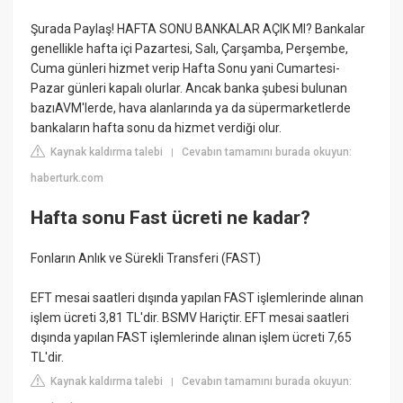
Şurada Paylaş! HAFTA SONU BANKALAR AÇIK MI? Bankalar
genellikle hafta içi Pazartesi, Salı, Çarşamba, Perşembe,
Cuma günleri hizmet verip Hafta Sonu yani Cumartesi-
Pazar günleri kapalı olurlar. Ancak banka şubesi bulunan
bazıAVM'lerde, hava alanlarında ya da süpermarketlerde
bankaların hafta sonu da hizmet verdiği olur.
Kaynak kaldırma talebi
Cevabın tamamını burada okuyun:
|
haberturk.com
Hafta sonu Fast ücreti ne kadar?
Fonların Anlık ve Sürekli Transferi (FAST)
EFT mesai saatleri dışında yapılan FAST işlemlerinde alınan
işlem ücreti 3,81 TL'dir. BSMV Hariçtir. EFT mesai saatleri
dışında yapılan FAST işlemlerinde alınan işlem ücreti 7,65
TL'dir.
Kaynak kaldırma talebi
Cevabın tamamını burada okuyun:
|