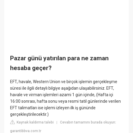
Pazar günü yatırılan para ne zaman
hesaba geçer?
EFT, havale, Western Union ve birçok işlemin gerçekleşme
süresi ile ilgili detaylı bilgiye aşağıdan ulaşabilirsiniz. EFT,
havale ve virman işlemleri azami 1 gün içinde, (Hafta içi
16:00 sonrası, hafta sonu veya resmi tatil günlerinde verilen
EFT talimatları ise işlemi izleyen ilk iş gününde
gerçekleştirilecektir.)
Kaynak kaldırma talebi
Cevabın tamamını burada okuyun:
|
garantibbva.com.tr