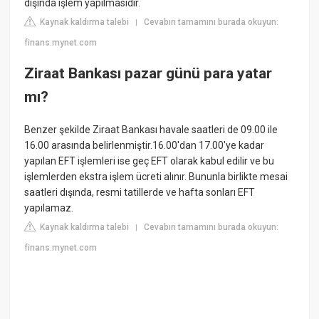
dışında işlem yapılmasıdır.
Kaynak kaldırma talebi
Cevabın tamamını burada okuyun:
|
finans.mynet.com
Ziraat Bankası pazar günü para yatar
mı?
Benzer şekilde Ziraat Bankası havale saatleri de 09.00 ile
16.00 arasında belirlenmiştir.16.00'dan 17.00'ye kadar
yapılan EFT işlemleri ise geç EFT olarak kabul edilir ve bu
işlemlerden ekstra işlem ücreti alınır. Bununla birlikte mesai
saatleri dışında, resmi tatillerde ve hafta sonları EFT
yapılamaz.
Kaynak kaldırma talebi
Cevabın tamamını burada okuyun:
|
finans.mynet.com