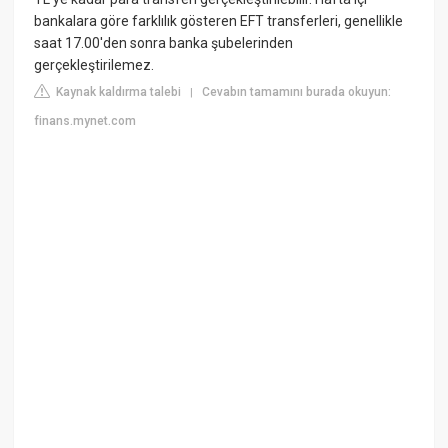
bankalara göre farklılık gösteren EFT transferleri, genellikle
saat 17.00'den sonra banka şubelerinden
gerçekleştirilemez.
Kaynak kaldırma talebi
Cevabın tamamını burada okuyun:
|
finans.mynet.com