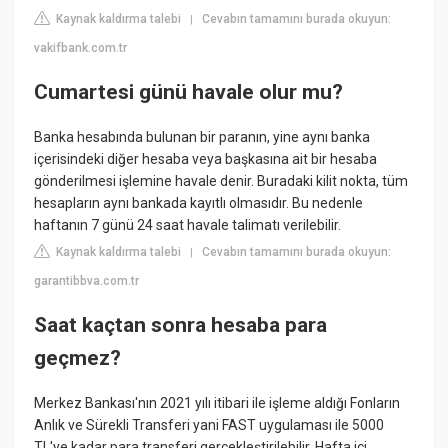
Kaynak kaldırma talebi
Cevabın tamamını burada okuyun:
|
vakifbank.com.tr
Cumartesi günü havale olur mu?
Banka hesabında bulunan bir paranın, yine aynı banka
içerisindeki diğer hesaba veya başkasına ait bir hesaba
gönderilmesi işlemine havale denir. Buradaki kilit nokta, tüm
hesapların aynı bankada kayıtlı olmasıdır. Bu nedenle
haftanın 7 günü 24 saat havale talimatı verilebilir.
Kaynak kaldırma talebi
Cevabın tamamını burada okuyun:
|
garantibbva.com.tr
Saat kaçtan sonra hesaba para
geçmez?
Merkez Bankası'nın 2021 yılı itibari ile işleme aldığı Fonların
Anlık ve Sürekli Transferi yani FAST uygulaması ile 5000
TL'ye kadar para transferi gerçekleştirilebilir. Hafta içi