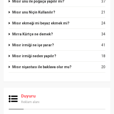
Mısır unu ile poğaça yapılır mı?
37
Mısır unu Niçin Kullanılır?
21
Mısır ekmeği mi beyaz ekmek mi?
24
Mırra Kürtçe ne demek?
34
Mısır irmiği ne işe yarar?
41
Mısır irmiği neden yapılır?
18
Mısır nişastası ile baklava olur mu?
20
Duyuru
Reklam alanı