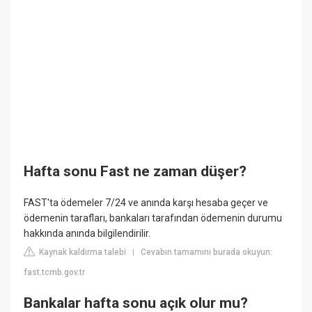
Hafta sonu Fast ne zaman düşer?
FAST'ta ödemeler 7/24 ve anında karşı hesaba geçer ve
ödemenin tarafları, bankaları tarafından ödemenin durumu
hakkında anında bilgilendirilir.
Kaynak kaldırma talebi
Cevabın tamamını burada okuyun:
|
fast.tcmb.gov.tr
Bankalar hafta sonu açık olur mu?