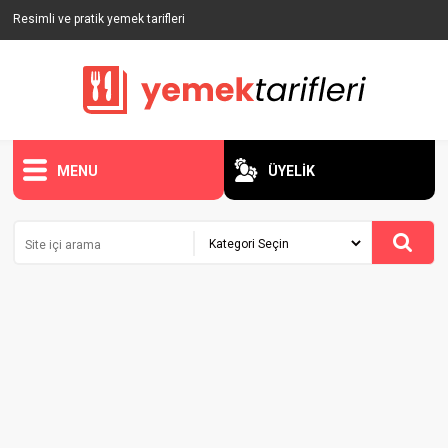
Resimli ve pratik yemek tarifleri
MENU
ÜYELİK