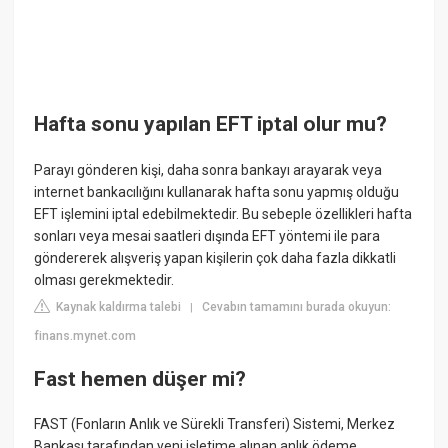
Hafta sonu yapılan EFT iptal olur mu?
Parayı gönderen kişi, daha sonra bankayı arayarak veya
internet bankacılığını kullanarak hafta sonu yapmış olduğu
EFT işlemini iptal edebilmektedir. Bu sebeple özellikleri hafta
sonları veya mesai saatleri dışında EFT yöntemi ile para
göndererek alışveriş yapan kişilerin çok daha fazla dikkatli
olması gerekmektedir.
Kaynak kaldırma talebi
Cevabın tamamını burada okuyun:
|
finans.mynet.com
Fast hemen düşer mi?
FAST (Fonların Anlık ve Sürekli Transferi) Sistemi, Merkez
Bankası tarafından yeni işletime alınan anlık ödeme