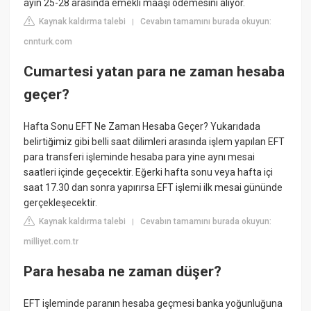
ayın 25-28 arasında emekli maaşı ödemesini alıyor.
Kaynak kaldırma talebi
Cevabın tamamını burada okuyun:
|
cnnturk.com
Cumartesi yatan para ne zaman hesaba
geçer?
Hafta Sonu EFT Ne Zaman Hesaba Geçer? Yukarıdada
belirtiğimiz gibi belli saat dilimleri arasında işlem yapılan EFT
para transferi işleminde hesaba para yine aynı mesai
saatleri içinde geçecektir. Eğerki hafta sonu veya hafta içi
saat 17.30 dan sonra yapırırsa EFT işlemi ilk mesai gününde
gerçekleşecektir.
Kaynak kaldırma talebi
Cevabın tamamını burada okuyun:
|
milliyet.com.tr
Para hesaba ne zaman düşer?
EFT işleminde paranın hesaba geçmesi banka yoğunluğuna