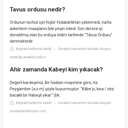
Tavus ordusu nedir?
Ordunun techizi için hiçbir fedakârlıktan çekinmedi, hatta
askerlerin maaşlarını bile peşin ödedi. Son derece iyi
donatılmış olan bu orduya İslâm tarihinde ''Tâvus Ordusu''
denmektedir.
Kaynak kaldırma talebi
Cevabın tamamını burada okuyun:
|
anabilgi.anadolu.edu.tr
Ahir zamanda Kabeyi kim yıkacak?
Değerli kardeşimiz, Bir hadisin rivayetine göre, Hz.
Peygamber (a.s.m) şöyle buyurmuştur: “Kâbe'yi, kısa / cılız
bacaklı bir Habeşli yıkar.” (bk.
Kaynak kaldırma talebi
Cevabın tamamını burada okuyun:
|
sorularlaislamiyet.com