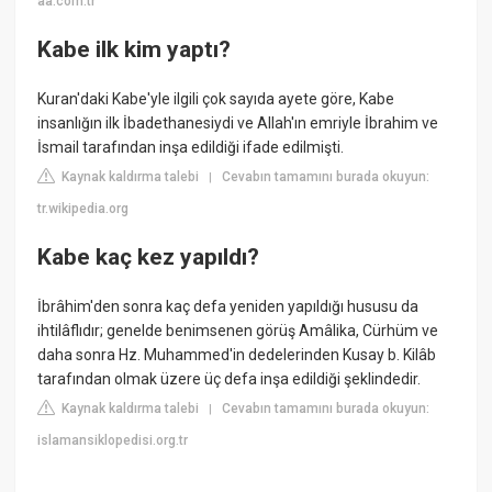
aa.com.tr
Kabe ilk kim yaptı?
Kuran'daki Kabe'yle ilgili çok sayıda ayete göre, Kabe
insanlığın ilk İbadethanesiydi ve Allah'ın emriyle İbrahim ve
İsmail tarafından inşa edildiği ifade edilmişti.
Kaynak kaldırma talebi
Cevabın tamamını burada okuyun:
|
tr.wikipedia.org
Kabe kaç kez yapıldı?
İbrâhim'den sonra kaç defa yeniden yapıldığı hususu da
ihtilâflıdır; genelde benimsenen görüş Amâlika, Cürhüm ve
daha sonra Hz. Muhammed'in dedelerinden Kusay b. Kilâb
tarafından olmak üzere üç defa inşa edildiği şeklindedir.
Kaynak kaldırma talebi
Cevabın tamamını burada okuyun:
|
islamansiklopedisi.org.tr