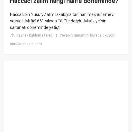
Haccacı zalim hangi halife döneminde?
Haccâc bin Yûsuf, Zâlim lâkabıyla tanınan meşhur Emevî
valisidir. Milâdî 661 yılında Tâif'te doğdu. Muâviye'nin
saltanatı döneminde yetişti.
Kaynak kaldırma talebi
Cevabın tamamını burada okuyun:
|
sorularlarisale.com