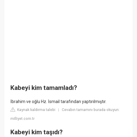
Kabeyi kim tamamladı?
İbrahim ve oğlu Hz. İsmail tarafından yaptırılmıştır.
Kaynak kaldırma talebi
Cevabın tamamını burada okuyun:
|
milliyet.com.tr
Kabeyi kim taşıdı?