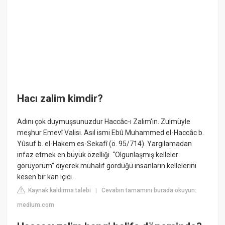
Hacı zalim kimdir?
Adını çok duymuşsunuzdur Haccâc-ı Zalim'in. Zulmüyle
meşhur Emevî Valisi. Asıl ismi Ebû Muhammed el-Haccâc b.
Yûsuf b. el-Hakem es-Sekafî (ö. 95/714). Yargılamadan
infaz etmek en büyük özelliği. “Olgunlaşmış kelleler
görüyorum” diyerek muhalif gördüğü insanların kellelerini
kesen bir kan içici.
Kaynak kaldırma talebi
Cevabın tamamını burada okuyun:
|
medium.com