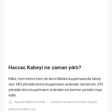
Haccac Kabeyi ne zaman yıktı?
Kâbe, hem birinci hem de ikinci Mekke kuşatmasında tahrip
olur. 683 yılındaki birinci kuşatmanın ardından tamamen, 692
yılındaki ikinci kuşatmanın ardından ise kısmen yeniden inşa
edilir.
Kaynak kaldırma talebi
Cevabın tamamını burada okuyun:
|
ufkumuzhaber.com