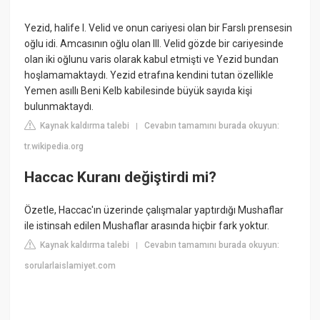
Yezid, halife I. Velid ve onun cariyesi olan bir Farslı prensesin
oğlu idi. Amcasının oğlu olan III. Velid gözde bir cariyesinde
olan iki oğlunu varis olarak kabul etmişti ve Yezid bundan
hoşlamamaktaydı. Yezid etrafına kendini tutan özellikle
Yemen asıllı Beni Kelb kabilesinde büyük sayıda kişi
bulunmaktaydı.
Kaynak kaldırma talebi
Cevabın tamamını burada okuyun:
|
tr.wikipedia.org
Haccac Kuranı değiştirdi mi?
Özetle, Haccac'ın üzerinde çalışmalar yaptırdığı Mushaflar
ile istinsah edilen Mushaflar arasında hiçbir fark yoktur.
Kaynak kaldırma talebi
Cevabın tamamını burada okuyun:
|
sorularlaislamiyet.com