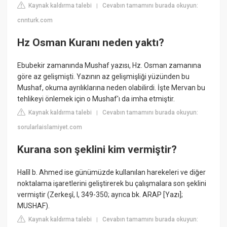
Kaynak kaldırma talebi
Cevabın tamamını burada okuyun:
|
cnnturk.com
Hz Osman Kuranı neden yaktı?
Ebubekir zamanında Mushaf yazısı, Hz. Osman zamanına
göre az gelişmişti. Yazının az gelişmişliği yüzünden bu
Mushaf, okuma ayrılıklarına neden olabilirdi. İşte Mervan bu
tehlikeyi önlemek için o Mushaf'ı da imha etmiştir.
Kaynak kaldırma talebi
Cevabın tamamını burada okuyun:
|
sorularlaislamiyet.com
Kurana son şeklini kim vermiştir?
Halîl b. Ahmed ise günümüzde kullanılan harekeleri ve diğer
noktalama işaretlerini geliştirerek bu çalışmalara son şeklini
vermiştir (Zerkeşî, I, 349-350; ayrıca bk. ARAP [Yazı];
MUSHAF).
Kaynak kaldırma talebi
Cevabın tamamını burada okuyun:
|