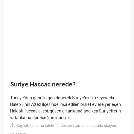
Suriye Haccac nerede?
Türkiye'den gönüllü geri dönerek Suriye'nin kuzeyindeki
Halep ilinin Azez ilçesinde inşa edilen briket evlere yerleşen
Halepli Haccac ailesi, güven ortamı sağlandıkça Suriyelilerin
vatanlarına döneceğine inanıyor.
Kaynak kaldırma talebi
Cevabın tamamını burada okuyun:
|