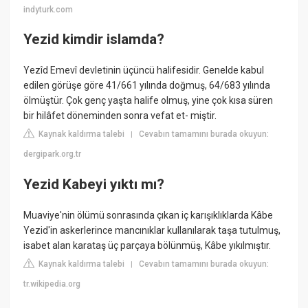
indyturk.com
Yezid kimdir islamda?
Yezîd Emevî devletinin üçüncü halifesidir. Genelde kabul
edilen görüşe göre 41/661 yılında doğmuş, 64/683 yılında
ölmüştür. Çok genç yaşta halife olmuş, yine çok kısa süren
bir hilâfet döneminden sonra vefat et- miştir.
Kaynak kaldırma talebi
Cevabın tamamını burada okuyun:
|
dergipark.org.tr
Yezid Kabeyi yıktı mı?
Muaviye'nin ölümü sonrasında çıkan iç karışıklıklarda Kâbe
Yezid'in askerlerince mancınıklar kullanılarak taşa tutulmuş,
isabet alan karataş üç parçaya bölünmüş, Kâbe yıkılmıştır.
Kaynak kaldırma talebi
Cevabın tamamını burada okuyun:
|
tr.wikipedia.org