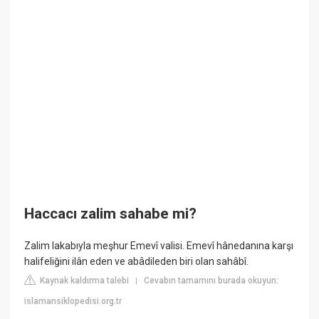
Haccacı zalim sahabe mi?
Zalim lakabıyla meşhur Emevî valisi. Emevî hânedanına karşı
halifeliğini ilân eden ve abâdileden biri olan sahâbî.
Kaynak kaldırma talebi
Cevabın tamamını burada okuyun:
|
islamansiklopedisi.org.tr