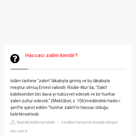
Haccacı zalim kimdir?
İslâm tarihine "zalim" lâkabıyla girmiş ve bu lâkabıyla
meşhur olmuş Emevî valisidir. Risâle-iNur'da; "Sakif
kabilesinden biri dava-yı nübüvvet edecek ve bir hunhar
zalim zuhur edecek." (Mektûbat, s. 106)meâlindeki hadis-i
şerifte işaret edilen "hunhar zalim"in Haccac olduğu
belirtilmektedir.
Kaynak kaldırma talebi
Cevabın tamamını burada okuyun:
|
rne.com.tr