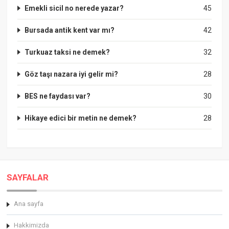
Emekli sicil no nerede yazar?
45
Bursada antik kent var mı?
42
Turkuaz taksi ne demek?
32
Göz taşı nazara iyi gelir mi?
28
BES ne faydası var?
30
Hikaye edici bir metin ne demek?
28
SAYFALAR
Ana sayfa
Hakkimizda