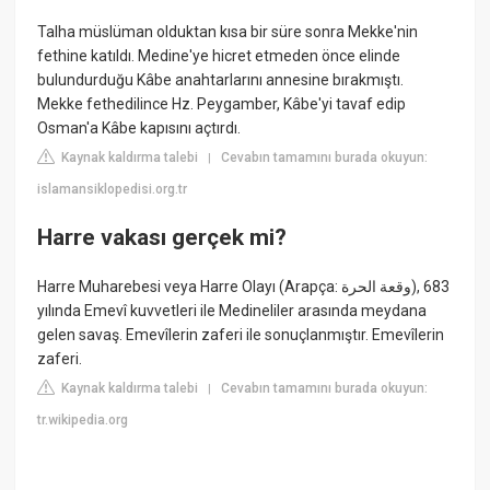
Talha müslüman olduktan kısa bir süre sonra Mekke'nin
fethine katıldı. Medine'ye hicret etmeden önce elinde
bulundurduğu Kâbe anahtarlarını annesine bırakmıştı.
Mekke fethedilince Hz. Peygamber, Kâbe'yi tavaf edip
Osman'a Kâbe kapısını açtırdı.
Kaynak kaldırma talebi
Cevabın tamamını burada okuyun:
|
islamansiklopedisi.org.tr
Harre vakası gerçek mi?
Harre Muharebesi veya Harre Olayı (Arapça: وقعة الحرة‎‎), 683
yılında Emevî kuvvetleri ile Medineliler arasında meydana
gelen savaş. Emevîlerin zaferi ile sonuçlanmıştır. Emevîlerin
zaferi.
Kaynak kaldırma talebi
Cevabın tamamını burada okuyun:
|
tr.wikipedia.org