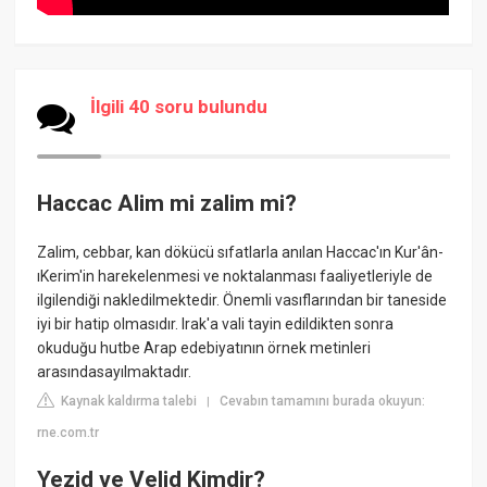
İlgili 40 soru bulundu
Haccac Alim mi zalim mi?
Zalim, cebbar, kan dökücü sıfatlarla anılan Haccac'ın Kur'ân-
ıKerim'in harekelenmesi ve noktalanması faaliyetleriyle de
ilgilendiği nakledilmektedir. Önemli vasıflarından bir taneside
iyi bir hatip olmasıdır. Irak'a vali tayin edildikten sonra
okuduğu hutbe Arap edebiyatının örnek metinleri
arasındasayılmaktadır.
Kaynak kaldırma talebi
Cevabın tamamını burada okuyun:
|
rne.com.tr
Yezid ve Velid Kimdir?