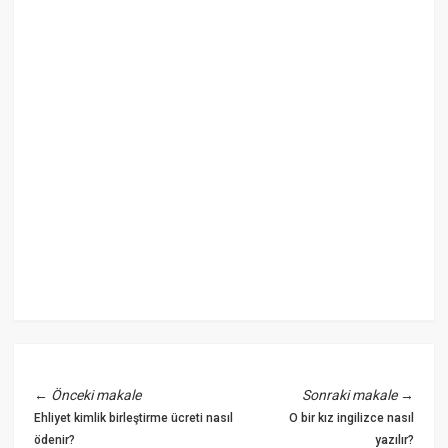
←
Önceki makale
Sonraki makale
→
Ehliyet kimlik birleştirme ücreti nasıl
O bir kız ingilizce nasıl
ödenir?
yazılır?