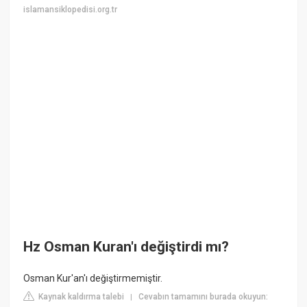
islamansiklopedisi.org.tr
Hz Osman Kuran'ı değiştirdi mı?
Osman Kur'an'ı değiştirmemiştir.
Kaynak kaldırma talebi
Cevabın tamamını burada okuyun:
|