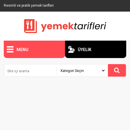
Resimli ve pratik yemek tarifleri
MENU
ÜYELİK