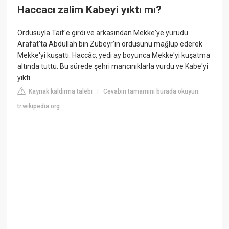
Haccacı zalim Kabeyi yıktı mı?
Ordusuyla Taif'e girdi ve arkasından Mekke'ye yürüdü.
Arafat'ta Abdullah bin Zübeyr'in ordusunu mağlup ederek
Mekke'yi kuşattı. Haccâc, yedi ay boyunca Mekke'yi kuşatma
altında tuttu. Bu sürede şehri mancınıklarla vurdu ve Kabe'yi
yıktı.
Kaynak kaldırma talebi
Cevabın tamamını burada okuyun:
|
tr.wikipedia.org