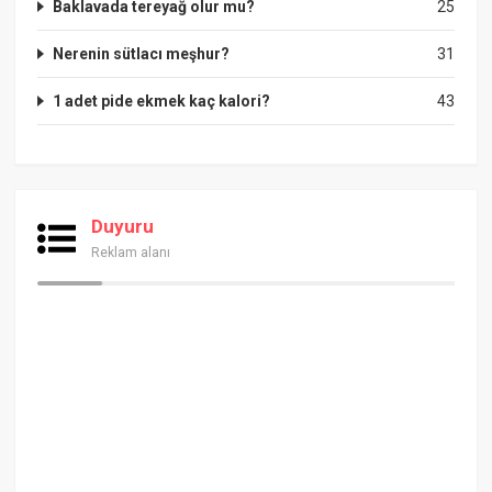
Baklavada tereyağ olur mu?
25
Nerenin sütlacı meşhur?
31
1 adet pide ekmek kaç kalori?
43
Duyuru
Reklam alanı