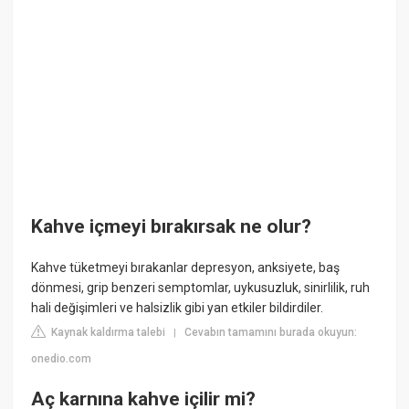
Kahve içmeyi bırakırsak ne olur?
Kahve tüketmeyi bırakanlar depresyon, anksiyete, baş
dönmesi, grip benzeri semptomlar, uykusuzluk, sinirlilik, ruh
hali değişimleri ve halsizlik gibi yan etkiler bildirdiler.
Kaynak kaldırma talebi
Cevabın tamamını burada okuyun:
|
onedio.com
Aç karnına kahve içilir mi?