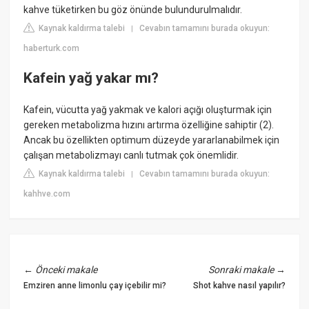
kahve tüketirken bu göz önünde bulundurulmalıdır.
Kaynak kaldırma talebi
Cevabın tamamını burada okuyun:
|
haberturk.com
Kafein yağ yakar mı?
Kafein, vücutta yağ yakmak ve kalori açığı oluşturmak için
gereken metabolizma hızını artırma özelliğine sahiptir (2).
Ancak bu özellikten optimum düzeyde yararlanabilmek için
çalışan metabolizmayı canlı tutmak çok önemlidir.
Kaynak kaldırma talebi
Cevabın tamamını burada okuyun:
|
kahhve.com
←
Önceki makale
Sonraki makale
→
Emziren anne limonlu çay içebilir mi?
Shot kahve nasıl yapılır?