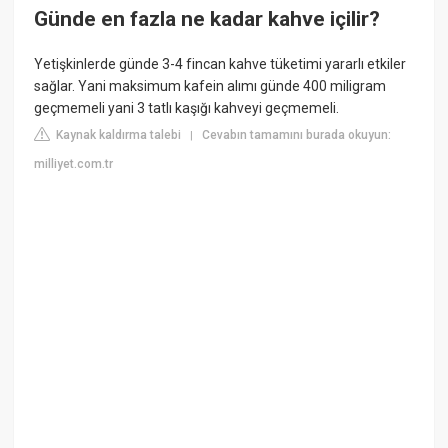
Günde en fazla ne kadar kahve içilir?
Yetişkinlerde günde 3-4 fincan kahve tüketimi yararlı etkiler
sağlar. Yani maksimum kafein alımı günde 400 miligram
geçmemeli yani 3 tatlı kaşığı kahveyi geçmemeli.
Kaynak kaldırma talebi
Cevabın tamamını burada okuyun:
|
milliyet.com.tr