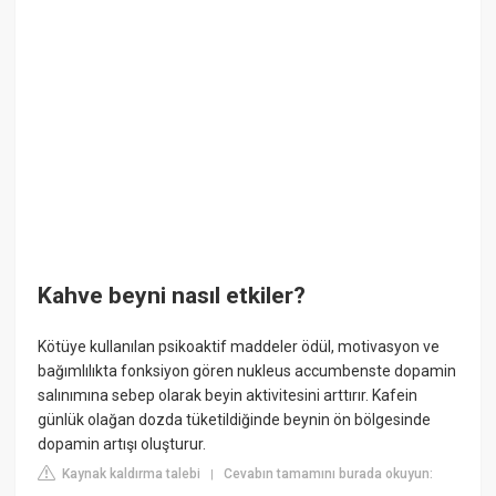
Kahve beyni nasıl etkiler?
Kötüye kullanılan psikoaktif maddeler ödül, motivasyon ve
bağımlılıkta fonksiyon gören nukleus accumbenste dopamin
salınımına sebep olarak beyin aktivitesini arttırır. Kafein
günlük olağan dozda tüketildiğinde beynin ön bölgesinde
dopamin artışı oluşturur.
Kaynak kaldırma talebi
Cevabın tamamını burada okuyun:
|