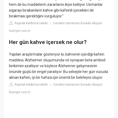
hem de bu maddelerin zararlarını ikiye katlıyor. Uzmanlar
sigarayı bırakanların kahve gibi kafeinli içecekleri de
bırakması gerektiğini vurguluyor."
Kaynak kaldırma talebi
Cevabın tamamını burada okuyun:
|
hurriyet.com.tr
Her gün kahve içersek ne olur?
Yapılan araştırmalar gösteriyor ki, kahvenin içerdiği kafein
maddesi, Alzheimer oluşumunda rol oynayan beta amiloid
birikimini azaltıyor ve böylece Alzheimer gelişmesinin
önünde güçlü bir engel yaratıyor. Bu sebeple her gün vücuda
alınan kafein, iyi bir hafıza için önemli bir belirleyici oluyor.
Kaynak kaldırma talebi
Cevabın tamamını burada okuyun:
|
hurriyet.com.tr