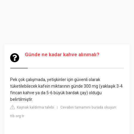
Günde ne kadar kahve alınmalı?
Pek çok çalışmada, yetişkinler için güvenli olarak
tüketilebilecek kafein miktarının günde 300 mg (yaklaşık 3-4
fincan kahve ya da 5-6 büyük bardak çay) olduğu
belirtilmiştir.
Kaynak kaldırma talebi
Cevabın tamamını burada okuyun:
|
ttb.org.tr