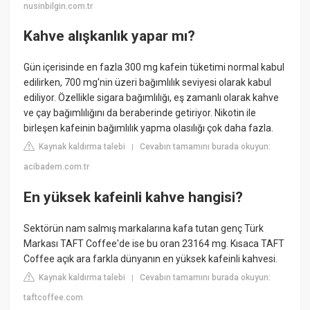
nusinbilgin.com.tr
Kahve alışkanlık yapar mı?
Gün içerisinde en fazla 300 mg kafein tüketimi normal kabul
edilirken, 700 mg'nin üzeri bağımlılık seviyesi olarak kabul
ediliyor. Özellikle sigara bağımlılığı, eş zamanlı olarak kahve
ve çay bağımlılığını da beraberinde getiriyor. Nikotin ile
birleşen kafeinin bağımlılık yapma olasılığı çok daha fazla.
Kaynak kaldırma talebi
Cevabın tamamını burada okuyun:
|
acibadem.com.tr
En yüksek kafeinli kahve hangisi?
Sektörün nam salmış markalarına kafa tutan genç Türk
Markası TAFT Coffee'de ise bu oran 23164 mg. Kısaca TAFT
Coffee açık ara farkla dünyanın en yüksek kafeinli kahvesi.
Kaynak kaldırma talebi
Cevabın tamamını burada okuyun:
|
taftcoffee.com