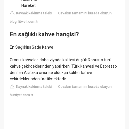
Hareket.
Kaynak kaldırma talebi
Cevabın tamamını burada okuyun:
|
blog.fitwell.com.tr
En sağlıklı kahve hangisi?
En Sağlıklısı Sade Kahve
Granül kahveler, daha ziyade kalitesi düşük Robusta türü
kahve çekirdeklerinden yapılırken, Türk kahvesi ve Espresso
denilen Arabika cinsi ise oldukça kaliteli kahve
çekirdeklerinden üretilmektedir.
Kaynak kaldırma talebi
Cevabın tamamını burada okuyun:
|
hurriyet.com.tr