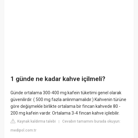
1 günde ne kadar kahve içilmeli?
Günde ortalama 300-400 mg kafein tüketimi genel olarak
güvenilirdir. ( 500 mg fazla anlınmamalıdır.) Kahvenin türüne
göre değişmekle birlikte ortalama bir fincan kahvede 80 -
200 mg kafein vardır. Ortalama 3-4 fincan kahve içilebilir.
Kaynak kaldırma talebi
Cevabın tamamını burada okuyun:
|
medipol.com.tr