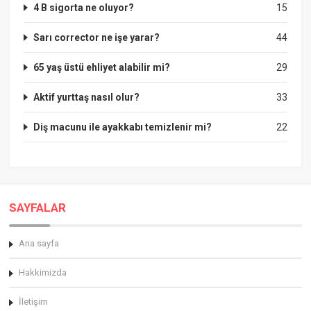
4 B sigorta ne oluyor?
15
Sarı corrector ne işe yarar?
44
65 yaş üstü ehliyet alabilir mi?
29
Aktif yurttaş nasıl olur?
33
Diş macunu ile ayakkabı temizlenir mi?
22
SAYFALAR
Ana sayfa
Hakkimizda
İletişim