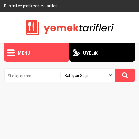
Resimli ve pratik yemek tarifleri
MENU
ÜYELİK