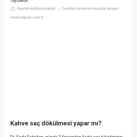
faydalıdır.
Kaynak kaldırma talebi
Cevabın tamamını burada okuyun:
|
medicalpark.com.tr
Kahve saç dökülmesi yapar mı?