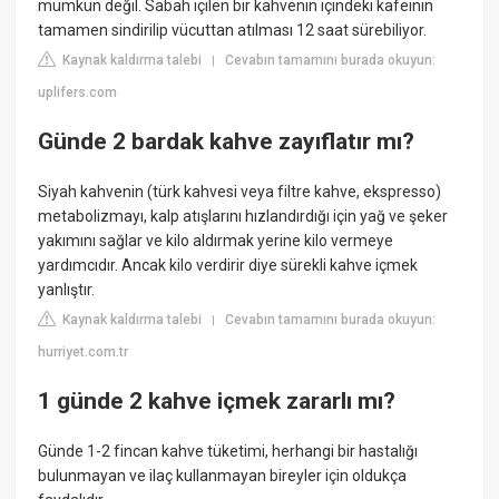
mümkün değil. Sabah içilen bir kahvenin içindeki kafeinin
tamamen sindirilip vücuttan atılması 12 saat sürebiliyor.
Kaynak kaldırma talebi
Cevabın tamamını burada okuyun:
|
uplifers.com
Günde 2 bardak kahve zayıflatır mı?
Siyah kahvenin (türk kahvesi veya filtre kahve, ekspresso)
metabolizmayı, kalp atışlarını hızlandırdığı için yağ ve şeker
yakımını sağlar ve kilo aldırmak yerine kilo vermeye
yardımcıdır. Ancak kilo verdirir diye sürekli kahve içmek
yanlıştır.
Kaynak kaldırma talebi
Cevabın tamamını burada okuyun:
|
hurriyet.com.tr
1 günde 2 kahve içmek zararlı mı?
Günde 1-2 fincan kahve tüketimi, herhangi bir hastalığı
bulunmayan ve ilaç kullanmayan bireyler için oldukça