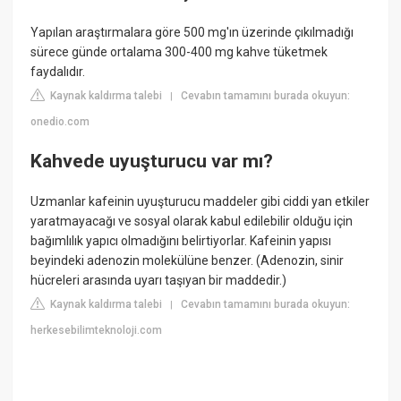
Yapılan araştırmalara göre 500 mg'ın üzerinde çıkılmadığı
sürece günde ortalama 300-400 mg kahve tüketmek
faydalıdır.
Kaynak kaldırma talebi
Cevabın tamamını burada okuyun:
|
onedio.com
Kahvede uyuşturucu var mı?
Uzmanlar kafeinin uyuşturucu maddeler gibi ciddi yan etkiler
yaratmayacağı ve sosyal olarak kabul edilebilir olduğu için
bağımlılık yapıcı olmadığını belirtiyorlar. Kafeinin yapısı
beyindeki adenozin molekülüne benzer. (Adenozin, sinir
hücreleri arasında uyarı taşıyan bir maddedir.)
Kaynak kaldırma talebi
Cevabın tamamını burada okuyun:
|
herkesebilimteknoloji.com