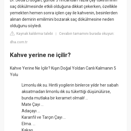
Dr. Seda Erdoğan, günde 3 fincandan fazla çay tüketiminin
saç dökülmesinde etkili olduğuna dikkat çekerken, özellikle
yemekten hemen sonra içilen çay ile kahvenin, besinlerden
alınan demirin emilimini bozarak saç dökülmesine neden
olduğunu söyledi.
Kaynak kaldırma talebi
Cevabın tamamını burada okuyun:
|
dha.com.tr
Kahve yerine ne içilir?
Kahve Yerine Ne İçilir? Kışın Doğal Yoldan Canlı Kalmanın 5
Yolu
Limonlu ılık su. Hintli yogilerin binlerce yıldır her sabah
aksatmadan limonlu ılık su tükettiği düşünülürse,
bunda mutlaka bir keramet olmalı! ...
Mate Çayı ...
Adaçayı ...
Karanfil ve Tarçın Çayı ...
Elma. ...
Kakao. ...