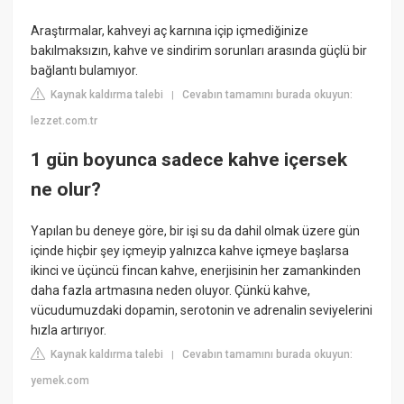
Araştırmalar, kahveyi aç karnına içip içmediğinize
bakılmaksızın, kahve ve sindirim sorunları arasında güçlü bir
bağlantı bulamıyor.
Kaynak kaldırma talebi
Cevabın tamamını burada okuyun:
|
lezzet.com.tr
1 gün boyunca sadece kahve içersek
ne olur?
Yapılan bu deneye göre, bir işi su da dahil olmak üzere gün
içinde hiçbir şey içmeyip yalnızca kahve içmeye başlarsa
ikinci ve üçüncü fincan kahve, enerjisinin her zamankinden
daha fazla artmasına neden oluyor. Çünkü kahve,
vücudumuzdaki dopamin, serotonin ve adrenalin seviyelerini
hızla artırıyor.
Kaynak kaldırma talebi
Cevabın tamamını burada okuyun:
|
yemek.com