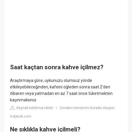
Saat kaçtan sonra kahve içilmez?
Araştırmaya göre, uykunuzu olumsuz yönde
etkileyebileceğinden, kafeini öğleden sonra saat 2'den
itibaren veya yatmadan en az 7 saat önce tüketmekten
kaçınmalısınız.
Kaynak kaldırma talebi
Cevabın tamamını burada okuyun:
|
indyturk.com
Ne sıklıkla kahve içilmeli?