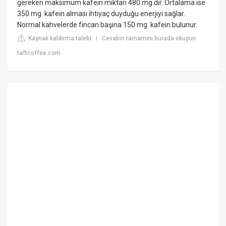
gereken maksimum kafein miktarı 480 mg.dır. Ortalama ise
350 mg. kafein alması ihtiyaç duyduğu enerjiyi sağlar.
Normal kahvelerde fincan başına 150 mg. kafein bulunur.
Kaynak kaldırma talebi
Cevabın tamamını burada okuyun:
|
taftcoffee.com