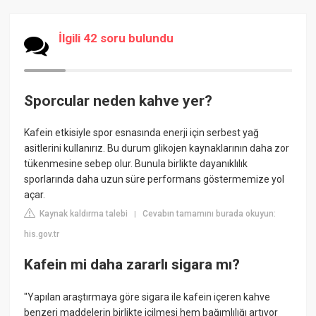
İlgili 42 soru bulundu
Sporcular neden kahve yer?
Kafein etkisiyle spor esnasında enerji için serbest yağ
asitlerini kullanırız. Bu durum glikojen kaynaklarının daha zor
tükenmesine sebep olur. Bunula birlikte dayanıklılık
sporlarında daha uzun süre performans göstermemize yol
açar.
Kaynak kaldırma talebi
Cevabın tamamını burada okuyun:
|
his.gov.tr
Kafein mi daha zararlı sigara mı?
"Yapılan araştırmaya göre sigara ile kafein içeren kahve
benzeri maddelerin birlikte içilmesi hem bağımlılığı artıyor