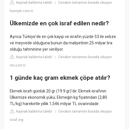
Kaynak kaldırma talebi
Cevabın tamamını burada okuyun:
|
hurriyet.com.tr
Ülkemizde en çok israf edilen nedir?
Ayrıca Türkiye'de en çok kayıp ve israfın yüzde 53 ile sebze
ve meyvede olduğuna bunun da maliyetinin 25 milyar lira
olduğu tahminine yer veriliyor.
Kaynak kaldırma talebi
Cevabın tamamını burada okuyun:
|
ntv.com.tr
1 günde kaç gram ekmek çöpe atılır?
Ekmek israfı günlük 20 gr (19.9 gr)'dır. Ekmek israfının
Ülkemize ekonomik yükü; Ekmeğin kg fiyatından (2,80
TL/kg) hareketle yıllık 1,546 milyar TL civarındadır.
Kaynak kaldırma talebi
Cevabın tamamını burada okuyun:
|
israf.org