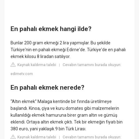
En pahalı ekmek hangi ilde?
Bunlar 200 gram ekmeği 2 lira yapmışlar. Bu şekilde
Türkiye'nin en pahalı ekmeği Edirne'de. Türkiye'de en pahalı
ekmek kilosu 8 liradan satılıyor.
Kaynak kaldırma talebi
Cevabın tamamını burada okuyun:
|
edirnetv.com
En pahalı ekmek nerede?
“Altın ekmek” Malaga kentinde bir fırında üretilmeye
başlandı. Kinoa, çiya ve kuru domates gibi malzemelerin
kullanıldığı ekmek hamuruna birer gram altın ve gümüş
eklendi. Ortaya altın ekmek çıktı. Tek bir ekmeğin fiyatı bin
380 euro, yani yaklaşık 9 bin Türk Lirası.
Kaynak kaldırma talebi
Cevabın tamamını burada okuyun:
|