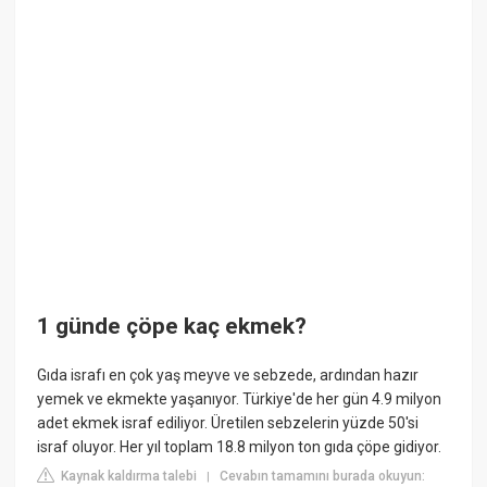
1 günde çöpe kaç ekmek?
Gıda israfı en çok yaş meyve ve sebzede, ardından hazır
yemek ve ekmekte yaşanıyor. Türkiye'de her gün 4.9 milyon
adet ekmek israf ediliyor. Üretilen sebzelerin yüzde 50'si
israf oluyor. Her yıl toplam 18.8 milyon ton gıda çöpe gidiyor.
Kaynak kaldırma talebi
Cevabın tamamını burada okuyun:
|