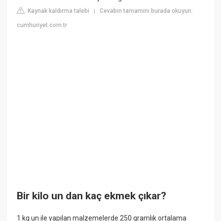
Kaynak kaldırma talebi
Cevabın tamamını burada okuyun:
|
cumhuriyet.com.tr
Bir kilo un dan kaç ekmek çıkar?
1 kg un ile yapılan malzemelerde 250 gramlık ortalama