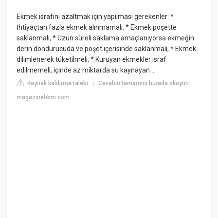
Ekmek israfını azaltmak için yapılması gerekenler: *
İhtiyaçtan fazla ekmek alınmamalı, * Ekmek poşette
saklanmalı, * Uzun süreli saklama amaçlanıyorsa ekmeğin
derin dondurucuda ve poşet içerisinde saklanmalı, * Ekmek
dilimlenerek tüketilmeli, * Kuruyan ekmekler israf
edilmemeli, içinde az miktarda su kaynayan ...
Kaynak kaldırma talebi
Cevabın tamamını burada okuyun:
|
magazinebbm.com