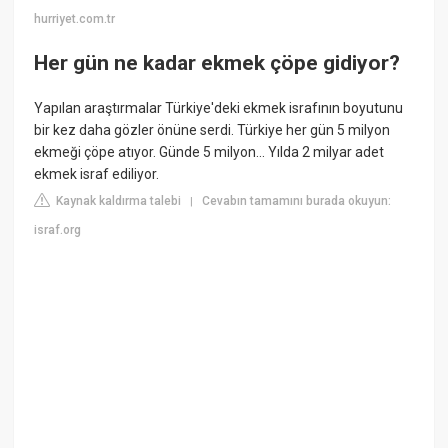
hurriyet.com.tr
Her gün ne kadar ekmek çöpe gidiyor?
Yapılan araştırmalar Türkiye'deki ekmek israfının boyutunu
bir kez daha gözler önüne serdi. Türkiye her gün 5 milyon
ekmeği çöpe atıyor. Günde 5 milyon... Yılda 2 milyar adet
ekmek israf ediliyor.
Kaynak kaldırma talebi
Cevabın tamamını burada okuyun:
|
israf.org