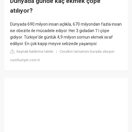
Dünyada günde kaç ekmek çöpe
atılıyor?
Dünyada 690 milyon insan açlıkla, 670 milyondan fazla insan
ise obezite ile mücadele ediyor. Her 3 gıdadan 1'i çöpe
gidiyor. Türkiye'de günlük 4,9 milyon somun ekmek israf
ediliyor. En çok kayıp meyve sebzede yaşanıyor.
Kaynak kaldırma talebi
Cevabın tamamını burada okuyun:
|
cumhuriyet.com.tr