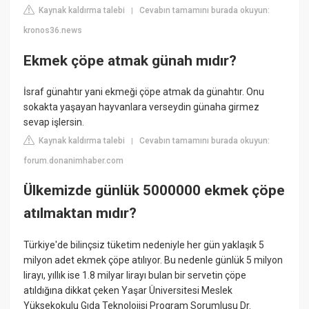
Kaynak kaldırma talebi
Cevabın tamamını burada okuyun:
|
kronos36.news
Ekmek çöpe atmak günah mıdır?
İsraf günahtır yani ekmeği çöpe atmak da günahtır. Onu
sokakta yaşayan hayvanlara verseydin günaha girmez
sevap işlersin.
Kaynak kaldırma talebi
Cevabın tamamını burada okuyun:
|
forum.donanimhaber.com
Ülkemizde günlük 5000000 ekmek çöpe
atılmaktan mıdır?
Türkiye'de bilinçsiz tüketim nedeniyle her gün yaklaşık 5
milyon adet ekmek çöpe atılıyor. Bu nedenle günlük 5 milyon
lirayı, yıllık ise 1.8 milyar lirayı bulan bir servetin çöpe
atıldığına dikkat çeken Yaşar Üniversitesi Meslek
Yüksekokulu Gıda Teknolojisi Program Sorumlusu Dr.