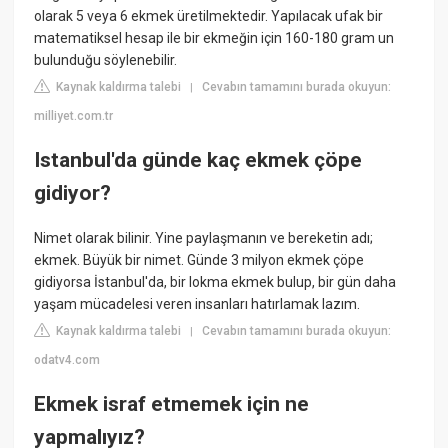
olarak 5 veya 6 ekmek üretilmektedir. Yapılacak ufak bir
matematiksel hesap ile bir ekmeğin için 160-180 gram un
bulunduğu söylenebilir.
Kaynak kaldırma talebi
Cevabın tamamını burada okuyun:
|
milliyet.com.tr
Istanbul'da günde kaç ekmek çöpe
gidiyor?
Nimet olarak bilinir. Yine paylaşmanın ve bereketin adı;
ekmek. Büyük bir nimet. Günde 3 milyon ekmek çöpe
gidiyorsa İstanbul'da, bir lokma ekmek bulup, bir gün daha
yaşam mücadelesi veren insanları hatırlamak lazım.
Kaynak kaldırma talebi
Cevabın tamamını burada okuyun:
|
odatv4.com
Ekmek israf etmemek için ne
yapmalıyız?