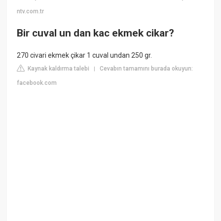
ntv.com.tr
Bir cuval un dan kac ekmek cikar?
270 civari ekmek çikar 1 cuval undan 250 gr.
Kaynak kaldırma talebi
Cevabın tamamını burada okuyun:
|
facebook.com