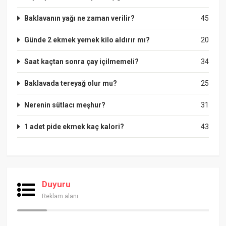
Baklavanın yağı ne zaman verilir?
45
Günde 2 ekmek yemek kilo aldırır mı?
20
Saat kaçtan sonra çay içilmemeli?
34
Baklavada tereyağ olur mu?
25
Nerenin sütlacı meşhur?
31
1 adet pide ekmek kaç kalori?
43
Duyuru
Reklam alanı