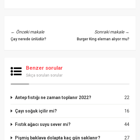
←
Önceki makale
Sonraki makale
→
Çay nerede ünlüdür?
Burger King eleman alıyor mu?
Benzer sorular
Sıkça sorulan sorular
Antep fıstığı ne zaman toplanır 2022?
22
Çayı soğuk içilir mi?
16
Fıstık ağacı suyu sever mi?
44
Pişmiş baklava dolapta kaç gün saklanır?
27