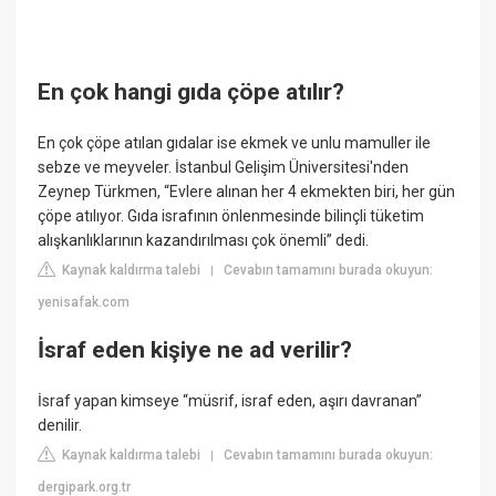
En çok hangi gıda çöpe atılır?
En çok çöpe atılan gıdalar ise ekmek ve unlu mamuller ile
sebze ve meyveler. İstanbul Gelişim Üniversitesi'nden
Zeynep Türkmen, “Evlere alınan her 4 ekmekten biri, her gün
çöpe atılıyor. Gıda israfının önlenmesinde bilinçli tüketim
alışkanlıklarının kazandırılması çok önemli” dedi.
Kaynak kaldırma talebi
Cevabın tamamını burada okuyun:
|
yenisafak.com
İsraf eden kişiye ne ad verilir?
İsraf yapan kimseye “müsrif, israf eden, aşırı davranan”
denilir.
Kaynak kaldırma talebi
Cevabın tamamını burada okuyun:
|
dergipark.org.tr