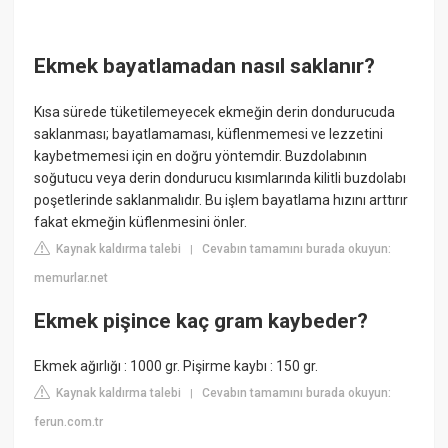
Ekmek bayatlamadan nasıl saklanır?
Kısa sürede tüketilemeyecek ekmeğin derin dondurucuda
saklanması; bayatlamaması, küflenmemesi ve lezzetini
kaybetmemesi için en doğru yöntemdir. Buzdolabının
soğutucu veya derin dondurucu kısımlarında kilitli buzdolabı
poşetlerinde saklanmalıdır. Bu işlem bayatlama hızını arttırır
fakat ekmeğin küflenmesini önler.
Kaynak kaldırma talebi
Cevabın tamamını burada okuyun:
|
memurlar.net
Ekmek pişince kaç gram kaybeder?
Ekmek ağırlığı : 1000 gr. Pişirme kaybı : 150 gr.
Kaynak kaldırma talebi
Cevabın tamamını burada okuyun:
|
ferun.com.tr