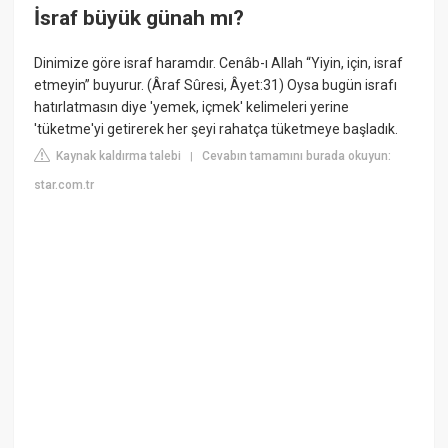
İsraf büyük günah mı?
Dinimize göre israf haramdır. Cenâb-ı Allah “Yiyin, için, israf
etmeyin” buyurur. (Âraf Sûresi, Âyet:31) Oysa bugün israfı
hatırlatmasın diye 'yemek, içmek' kelimeleri yerine
'tüketme'yi getirerek her şeyi rahatça tüketmeye başladık.
Kaynak kaldırma talebi
Cevabın tamamını burada okuyun:
|
star.com.tr