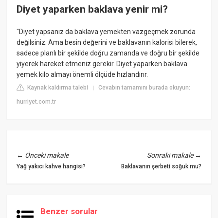
Diyet yaparken baklava yenir mi?
"Diyet yapsanız da baklava yemekten vazgeçmek zorunda
değilsiniz. Ama besin değerini ve baklavanın kalorisi bilerek,
sadece planlı bir şekilde doğru zamanda ve doğru bir şekilde
yiyerek hareket etmeniz gerekir. Diyet yaparken baklava
yemek kilo almayı önemli ölçüde hızlandırır.
Kaynak kaldırma talebi
Cevabın tamamını burada okuyun:
|
hurriyet.com.tr
←
Önceki makale
Sonraki makale
→
Yağ yakıcı kahve hangisi?
Baklavanın şerbeti soğuk mu?
Benzer sorular