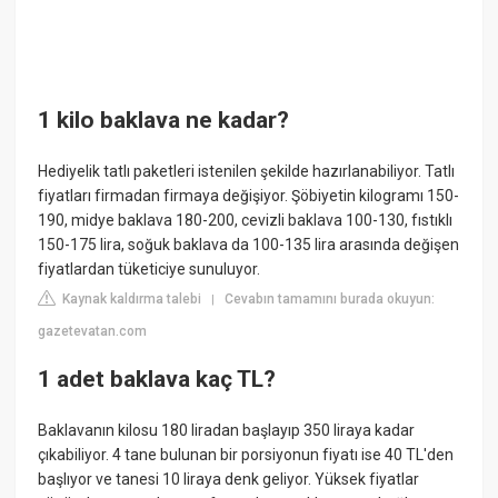
1 kilo baklava ne kadar?
Hediyelik tatlı paketleri istenilen şekilde hazırlanabiliyor. Tatlı
fiyatları firmadan firmaya değişiyor. Şöbiyetin kilogramı 150-
190, midye baklava 180-200, cevizli baklava 100-130, fıstıklı
150-175 lira, soğuk baklava da 100-135 lira arasında değişen
fiyatlardan tüketiciye sunuluyor.
Kaynak kaldırma talebi
Cevabın tamamını burada okuyun:
|
gazetevatan.com
1 adet baklava kaç TL?
Baklavanın kilosu 180 liradan başlayıp 350 liraya kadar
çıkabiliyor. 4 tane bulunan bir porsiyonun fiyatı ise 40 TL'den
başlıyor ve tanesi 10 liraya denk geliyor. Yüksek fiyatlar