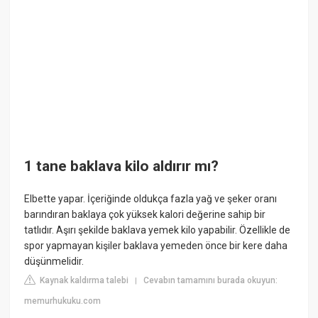
1 tane baklava kilo aldırır mı?
Elbette yapar. İçeriğinde oldukça fazla yağ ve şeker oranı
barındıran baklaya çok yüksek kalori değerine sahip bir
tatlıdır. Aşırı şekilde baklava yemek kilo yapabilir. Özellikle de
spor yapmayan kişiler baklava yemeden önce bir kere daha
düşünmelidir.
Kaynak kaldırma talebi
Cevabın tamamını burada okuyun:
|
memurhukuku.com