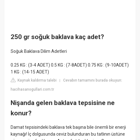
250 gr soğuk baklava kaç adet?
Soğuk Baklava Dilim Adetleri
0.25 KG : (3-4 ADET) 0.5 KG : (7-8ADET) 0.75 KG : (9-10ADET)
1 KG : (14-15 ADET)
Kaynak kaldırma talebi
Cevabın tamamını burada okuyun:
|
hacihasanogullari.com.tr
Nişanda gelen baklava tepsisine ne
konur?
Damat tepsisindeki baklava tek başına bile önemli bir enerji
kaynağı! İç dolgusunda ceviz bulunduran bu tatlının üstüne