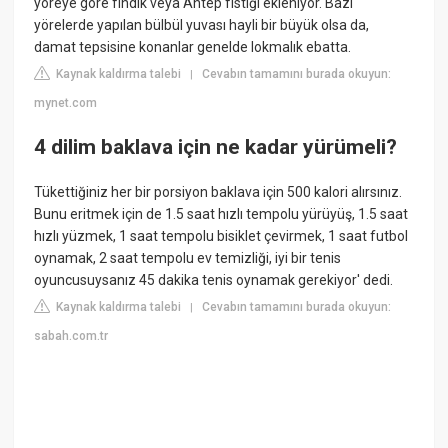
yöreye göre fındık veya Antep fıstığı ekleniyor. Bazı
yörelerde yapılan bülbül yuvası hayli bir büyük olsa da,
damat tepsisine konanlar genelde lokmalık ebatta.
Kaynak kaldırma talebi
Cevabın tamamını burada okuyun:
|
mynet.com
4 dilim baklava için ne kadar yürümeli?
Tükettiğiniz her bir porsiyon baklava için 500 kalori alırsınız.
Bunu eritmek için de 1.5 saat hızlı tempolu yürüyüş, 1.5 saat
hızlı yüzmek, 1 saat tempolu bisiklet çevirmek, 1 saat futbol
oynamak, 2 saat tempolu ev temizliği, iyi bir tenis
oyuncusuysanız 45 dakika tenis oynamak gerekiyor' dedi.
Kaynak kaldırma talebi
Cevabın tamamını burada okuyun:
|
sabah.com.tr