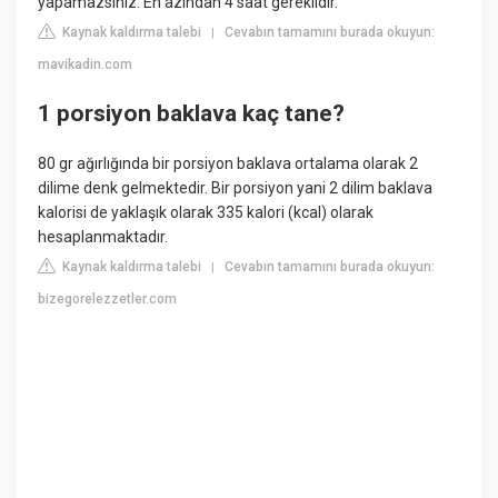
yapamazsınız. En azından 4 saat gereklidir.
Kaynak kaldırma talebi
Cevabın tamamını burada okuyun:
|
mavikadin.com
1 porsiyon baklava kaç tane?
80 gr ağırlığında bir porsiyon baklava ortalama olarak 2
dilime denk gelmektedir. Bir porsiyon yani 2 dilim baklava
kalorisi de yaklaşık olarak 335 kalori (kcal) olarak
hesaplanmaktadır.
Kaynak kaldırma talebi
Cevabın tamamını burada okuyun:
|
bizegorelezzetler.com