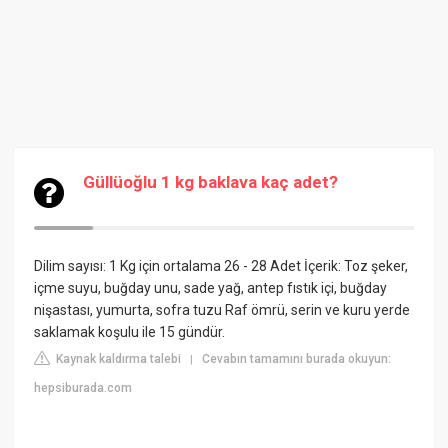
Güllüoğlu 1 kg baklava kaç adet?
Dilim sayısı: 1 Kg için ortalama 26 - 28 Adet İçerik: Toz şeker,
içme suyu, buğday unu, sade yağ, antep fıstık içi, buğday
nişastası, yumurta, sofra tuzu Raf ömrü, serin ve kuru yerde
saklamak koşulu ile 15 gündür.
Kaynak kaldırma talebi
Cevabın tamamını burada okuyun:
|
hepsiburada.com