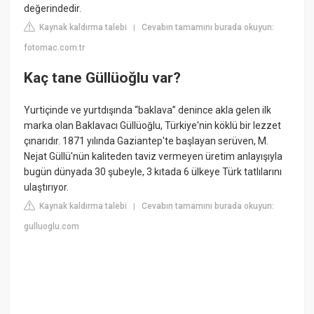
değerindedir.
Kaynak kaldırma talebi
Cevabın tamamını burada okuyun:
|
fotomac.com.tr
Kaç tane Güllüoğlu var?
Yurtiçinde ve yurtdışında “baklava” denince akla gelen ilk
marka olan Baklavacı Güllüoğlu, Türkiye'nin köklü bir lezzet
çınarıdır. 1871 yılında Gaziantep'te başlayan serüven, M.
Nejat Güllü'nün kaliteden taviz vermeyen üretim anlayışıyla
bugün dünyada 30 şubeyle, 3 kıtada 6 ülkeye Türk tatlılarını
ulaştırıyor.
Kaynak kaldırma talebi
Cevabın tamamını burada okuyun:
|
gulluoglu.com