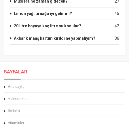
Muslera ne zaman gidecek?
27
Limon yağı tırnağa iyi gelir mi?
45
20 litre boyaya kaç litre su konulur?
42
Akbank maaş kartım kırıldı ne yapmalıyım?
36
SAYFALAR
Ana sayfa
Hakkimizda
İletişim
Vitaminler