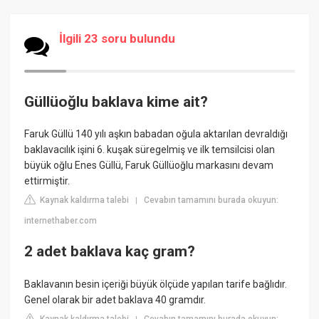
İlgili 23 soru bulundu
Güllüoğlu baklava kime ait?
Faruk Güllü 140 yılı aşkın babadan oğula aktarılan devraldığı
baklavacılık işini 6. kuşak süregelmiş ve ilk temsilcisi olan
büyük oğlu Enes Güllü, Faruk Güllüoğlu markasını devam
ettirmiştir.
Kaynak kaldırma talebi
Cevabın tamamını burada okuyun:
|
internethaber.com
2 adet baklava kaç gram?
Baklavanın besin içeriği büyük ölçüde yapılan tarife bağlıdır.
Genel olarak bir adet baklava 40 gramdır.
Kaynak kaldırma talebi
Cevabın tamamını burada okuyun: