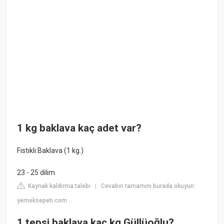
1 kg baklava kaç adet var?
Fıstıklı Baklava (1 kg.)
23 - 25 dilim.
Kaynak kaldırma talebi
Cevabın tamamını burada okuyun:
|
yemeksepeti.com
1 tepsi baklava kaç kg Güllüoğlu?