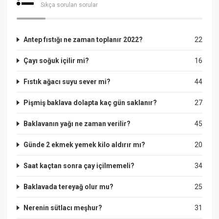
Sıkça sorulan sorular
Antep fıstığı ne zaman toplanır 2022?
22
Çayı soğuk içilir mi?
16
Fıstık ağacı suyu sever mi?
44
Pişmiş baklava dolapta kaç gün saklanır?
27
Baklavanın yağı ne zaman verilir?
45
Günde 2 ekmek yemek kilo aldırır mı?
20
Saat kaçtan sonra çay içilmemeli?
34
Baklavada tereyağ olur mu?
25
Nerenin sütlacı meşhur?
31