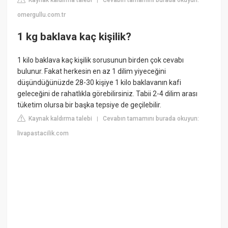
|
omergullu.com.tr
1 kg baklava kaç kişilik?
1 kilo baklava kaç kişilik sorusunun birden çok cevabı
bulunur. Fakat herkesin en az 1 dilim yiyeceğini
düşündüğünüzde 28-30 kişiye 1 kilo baklavanın kafi
geleceğini de rahatlıkla görebilirsiniz. Tabii 2-4 dilim arası
tüketim olursa bir başka tepsiye de geçilebilir.
Kaynak kaldırma talebi
Cevabın tamamını burada okuyun:
|
livapastacilik.com