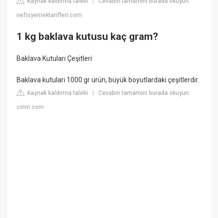
Kaynak kaldırma talebi
Cevabın tamamını burada okuyun:
|
nefisyemektarifleri.com
1 kg baklava kutusu kaç gram?
Baklava Kutuları Çeşitleri
Baklava kutuları 1000 gr ürün, büyük boyutlardaki çeşitlerdir.
Kaynak kaldırma talebi
Cevabın tamamını burada okuyun:
|
cimri.com