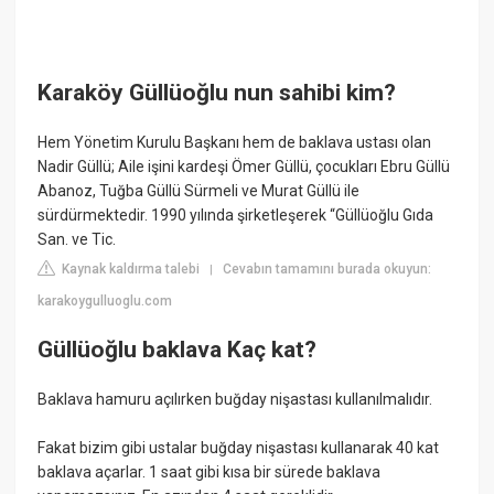
Karaköy Güllüoğlu nun sahibi kim?
Hem Yönetim Kurulu Başkanı hem de baklava ustası olan
Nadir Güllü; Aile işini kardeşi Ömer Güllü, çocukları Ebru Güllü
Abanoz, Tuğba Güllü Sürmeli ve Murat Güllü ile
sürdürmektedir. 1990 yılında şirketleşerek “Güllüoğlu Gıda
San. ve Tic.
Kaynak kaldırma talebi
Cevabın tamamını burada okuyun:
|
karakoygulluoglu.com
Güllüoğlu baklava Kaç kat?
Baklava hamuru açılırken buğday nişastası kullanılmalıdır.
Fakat bizim gibi ustalar buğday nişastası kullanarak 40 kat
baklava açarlar. 1 saat gibi kısa bir sürede baklava