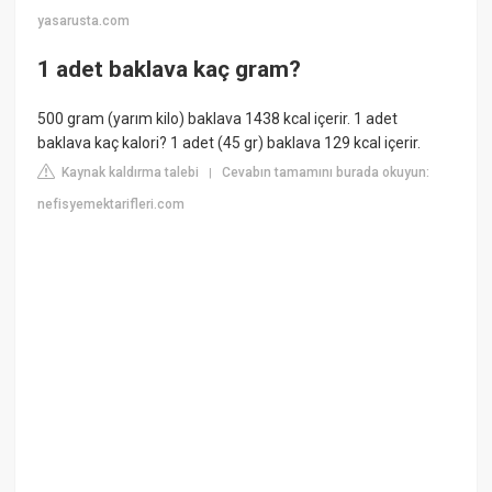
yasarusta.com
1 adet baklava kaç gram?
500 gram (yarım kilo) baklava 1438 kcal içerir. 1 adet
baklava kaç kalori? 1 adet (45 gr) baklava 129 kcal içerir.
Kaynak kaldırma talebi
Cevabın tamamını burada okuyun:
|
nefisyemektarifleri.com