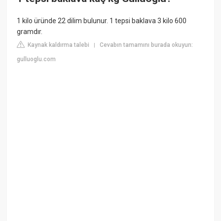
1 kilo üründe 22 dilim bulunur. 1 tepsi baklava 3 kilo 600
gramdır.
Kaynak kaldırma talebi
Cevabın tamamını burada okuyun:
|
gulluoglu.com