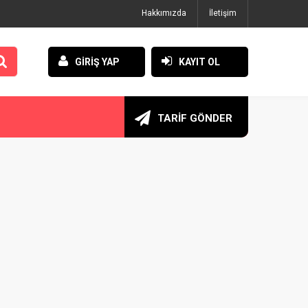
Hakkımızda
İletişim
GİRİŞ YAP
KAYIT OL
TARİF GÖNDER