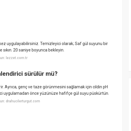
kez uygulayabilirsiniz. Temizleyici olarak; Saf gül suyunu bir
e sıkın. 20 saniye boyunca bekleyin.
n: lezzet.com.tr
endirici sürülür mü?
ir. Ayrıca, genç ve taze görünmesini sağlamak için cildin pH
rici uygulamadan önce yüzünüze hafifçe gül suyu püskürtün.
un: drahucilerturgut.com