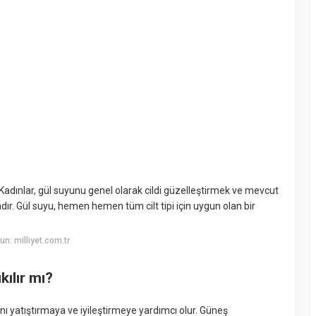
e Kadınlar, gül suyunu genel olarak cildi güzelleştirmek ve mevcut
dır. Gül suyu, hemen hemen tüm cilt tipi için uygun olan bir
n: milliyet.com.tr
ılır mı?
rını yatıştırmaya ve iyileştirmeye yardımcı olur. Güneş