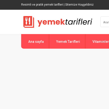
Resimli ve pratik yemek tarifleri | Sitemize Hoşgeldiniz
Ana sayfa
Yemek Tarifleri
Vitaminler