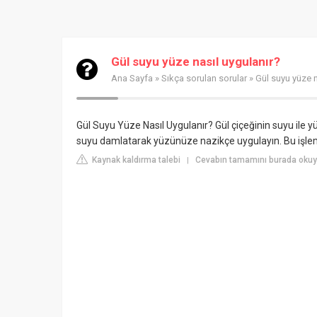
Gül suyu yüze nasıl uygulanır?
Ana Sayfa
»
Sıkça sorulan sorular
» Gül suyu yüze n
Gül Suyu Yüze Nasıl Uygulanır? Gül çiçeğinin suyu ile 
suyu damlatarak yüzünüze nazikçe uygulayın. Bu işlem c
Kaynak kaldırma talebi
Cevabın tamamını burada okuy
|