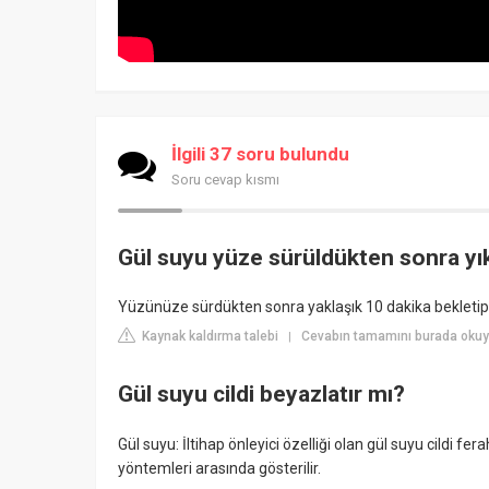
İlgili 37 soru bulundu
Soru cevap kısmı
Gül suyu yüze sürüldükten sonra yı
Yüzünüze sürdükten sonra yaklaşık 10 dakika bekletip ci
Kaynak kaldırma talebi
Cevabın tamamını burada okuy
|
Gül suyu cildi beyazlatır mı?
Gül suyu: İltihap önleyici özelliği olan gül suyu cildi fer
yöntemleri arasında gösterilir.