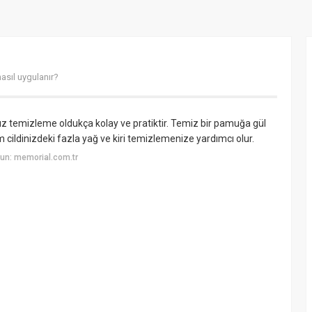
asıl uygulanır?
yüz temizleme oldukça kolay ve pratiktir. Temiz bir pamuğa gül
ildinizdeki fazla yağ ve kiri temizlemenize yardımcı olur.
un: memorial.com.tr