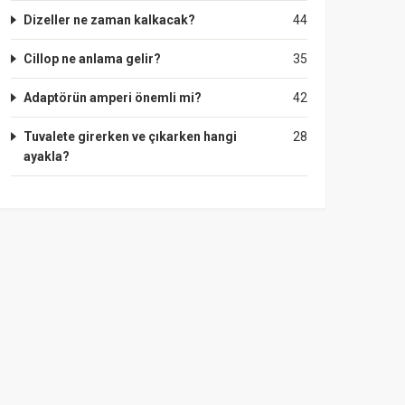
Dizeller ne zaman kalkacak?
44
Cillop ne anlama gelir?
35
Adaptörün amperi önemli mi?
42
Tuvalete girerken ve çıkarken hangi
28
ayakla?