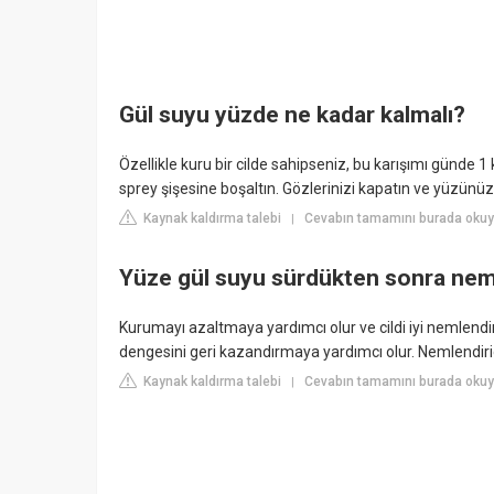
Gül suyu yüzde ne kadar kalmalı?
Özellikle kuru bir cilde sahipseniz, bu karışımı günde 1 
sprey şişesine boşaltın. Gözlerinizi kapatın ve yüzünüz
Kaynak kaldırma talebi
Cevabın tamamını burada okuyu
|
Yüze gül suyu sürdükten sonra neml
Kurumayı azaltmaya yardımcı olur ve cildi iyi nemlendir
dengesini geri kazandırmaya yardımcı olur. Nemlendi
Kaynak kaldırma talebi
Cevabın tamamını burada okuy
|