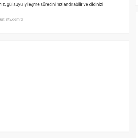
gül suyu iyileşme sürecini hızlandırabilir ve cildinizi
n: ntv.com.tr