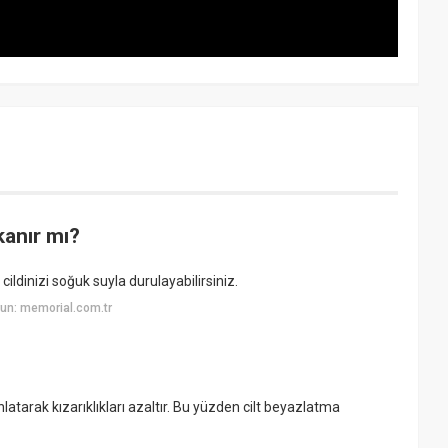
kanır mı?
ldinizi soğuk suyla durulayabilirsiniz.
un: memorial.com.tr
ahlatarak kızarıklıkları azaltır. Bu yüzden cilt beyazlatma