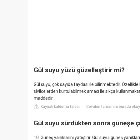
Gül suyu yüzü güzelleştirir mi?
Gül suyu, çok sayıda faydası ile bilinmektedir. Özellikl
sivilcelerden kurtulabilmek amacı ile sıkça kullanmakta
maddedir.
Kaynak kaldırma talebi
Cevabın tamamını burada okuyu
|
Gül suyu sürdükten sonra güneşe çık
10. Güneş yanıklarını yatıştırır. Gül suyu, güneş yanıkla