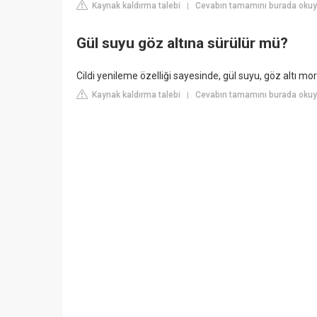
Kaynak kaldırma talebi
Cevabın tamamını burada okuy
|
Gül suyu göz altına sürülür mü?
Cildi yenileme özelliği sayesinde, gül suyu, göz altı mor
Kaynak kaldırma talebi
Cevabın tamamını burada okuyu
|