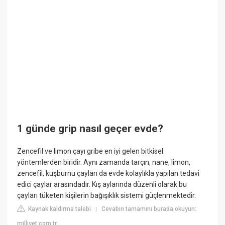
1 günde grip nasıl geçer evde?
Zencefil ve limon çayı gribe en iyi gelen bitkisel
yöntemlerden biridir. Aynı zamanda tarçın, nane, limon,
zencefil, kuşburnu çayları da evde kolaylıkla yapılan tedavi
edici çaylar arasındadır. Kış aylarında düzenli olarak bu
çayları tüketen kişilerin bağışıklık sistemi güçlenmektedir.
Kaynak kaldırma talebi
Cevabın tamamını burada okuyun:
|
milliyet.com.tr