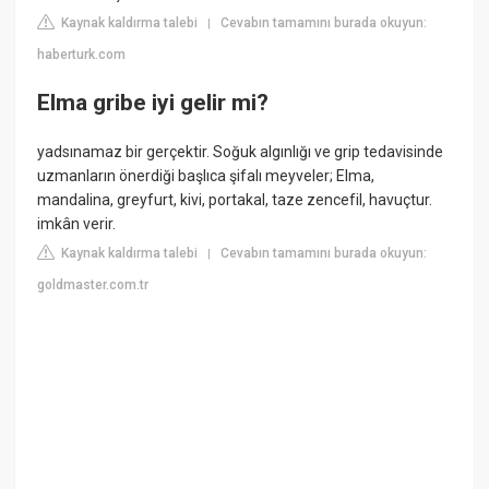
Kaynak kaldırma talebi
Cevabın tamamını burada okuyun:
|
haberturk.com
Elma gribe iyi gelir mi?
yadsınamaz bir gerçektir. Soğuk algınlığı ve grip tedavisinde
uzmanların önerdiği başlıca şifalı meyveler; Elma,
mandalina, greyfurt, kivi, portakal, taze zencefil, havuçtur.
imkân verir.
Kaynak kaldırma talebi
Cevabın tamamını burada okuyun:
|
goldmaster.com.tr