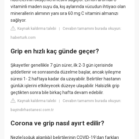
vitaminli maden suyu da, kış aylarında vücudun ihtiyacı olan
minerallerin alımının yanı sıra 60 mg C vitamini almanızı
sağlıyor.
Kaynak kaldırma talebi
Cevabın tamamını burada okuyun:
|
haberturk.com
Grip en hızlı kaç günde geçer?
Şikayetler genellikle 7 gün sürer, ilk 2-3 gün içerisinde
şiddetlenir ve sonrasında düzelme başlar, ancak iyileşme
süresi 1- 2 haftaya kadar da uzayabilir. Belirtiler hastanın
günlük işlerini etkileyecek düzeye ulaşabilir. Halsizlik grip
geçtikten sonra bile birkaç hafta devam edebilir.
Kaynak kaldırma talebi
Cevabın tamamını burada okuyun:
|
bayindirhastanesi.com.tr
Corona ve grip nasıl ayırt edilir?
Nezle(soğuk algınlığı) belirtilerinin COVID-19'dan farkları