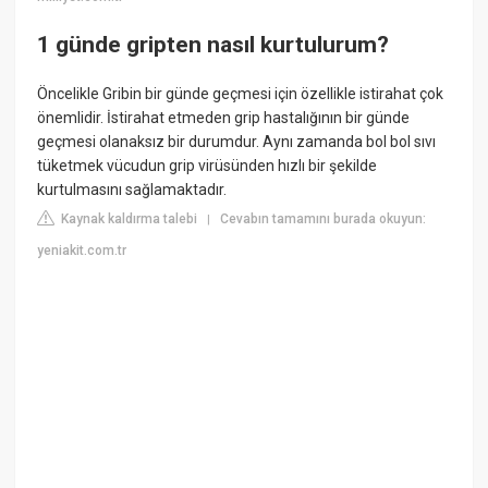
1 günde gripten nasıl kurtulurum?
Öncelikle Gribin bir günde geçmesi için özellikle istirahat çok
önemlidir. İstirahat etmeden grip hastalığının bir günde
geçmesi olanaksız bir durumdur. Aynı zamanda bol bol sıvı
tüketmek vücudun grip virüsünden hızlı bir şekilde
kurtulmasını sağlamaktadır.
Kaynak kaldırma talebi
Cevabın tamamını burada okuyun:
|
yeniakit.com.tr