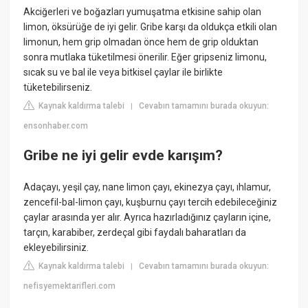
Akciğerleri ve boğazları yumuşatma etkisine sahip olan
limon, öksürüğe de iyi gelir. Gribe karşı da oldukça etkili olan
limonun, hem grip olmadan önce hem de grip olduktan
sonra mutlaka tüketilmesi önerilir. Eğer gripseniz limonu,
sıcak su ve bal ile veya bitkisel çaylar ile birlikte
tüketebilirseniz.
Kaynak kaldırma talebi
Cevabın tamamını burada okuyun:
|
ensonhaber.com
Gribe ne iyi gelir evde karışım?
Adaçayı, yeşil çay, nane limon çayı, ekinezya çayı, ıhlamur,
zencefil-bal-limon çayı, kuşburnu çayı tercih edebileceğiniz
çaylar arasında yer alır. Ayrıca hazırladığınız çayların içine,
tarçın, karabiber, zerdeçal gibi faydalı baharatları da
ekleyebilirsiniz.
Kaynak kaldırma talebi
Cevabın tamamını burada okuyun:
|
nefisyemektarifleri.com