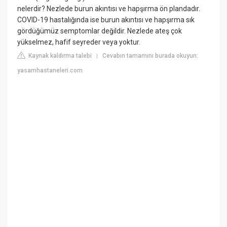
nelerdir? Nezlede burun akıntısı ve hapşırma ön plandadır.
COVID-19 hastalığında ise burun akıntısı ve hapşırma sık
gördüğümüz semptomlar değildir. Nezlede ateş çok
yükselmez, hafif seyreder veya yoktur.
Kaynak kaldırma talebi
Cevabın tamamını burada okuyun:
|
yasamhastaneleri.com