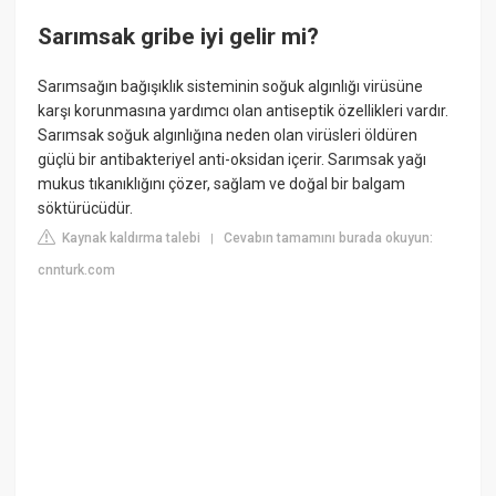
Sarımsak gribe iyi gelir mi?
Sarımsağın bağışıklık sisteminin soğuk algınlığı virüsüne
karşı korunmasına yardımcı olan antiseptik özellikleri vardır.
Sarımsak soğuk algınlığına neden olan virüsleri öldüren
güçlü bir antibakteriyel anti-oksidan içerir. Sarımsak yağı
mukus tıkanıklığını çözer, sağlam ve doğal bir balgam
söktürücüdür.
Kaynak kaldırma talebi
Cevabın tamamını burada okuyun:
|
cnnturk.com