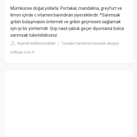
Mümkünse doğal yollarla. Portakal, mandalina, greyfurt ve
limon içinde c vitamini barındıran yiyeceklerdir. *Sarımsak
gribin bulaşmasını önlemek ve gribin geçmesini sağlamak
için iyi bir yöntemdir. Grip nasıl çabuk geçer diyorsanız bolca
sarımsak tüketebilirsiniz.
Kaynak kaldırma talebi
Cevabın tamamını burada okuyun:
|
milliyet.com.tr