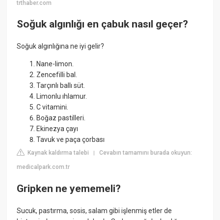
trthaber.com
Soğuk algınlığı en çabuk nasıl geçer?
Soğuk algınlığına ne iyi gelir?
Nane-limon.
Zencefilli bal.
Tarçınlı ballı süt.
Limonlu ıhlamur.
C vitamini.
Boğaz pastilleri.
Ekinezya çayı
Tavuk ve paça çorbası
Kaynak kaldırma talebi
Cevabın tamamını burada okuyun:
|
medicalpark.com.tr
Gripken ne yememeli?
Sucuk, pastırma, sosis, salam gibi işlenmiş etler de