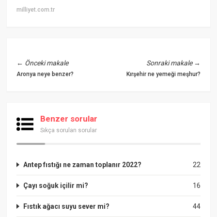
milliyet.com.tr
←
Önceki makale
Sonraki makale
→
Aronya neye benzer?
Kırşehir ne yemeği meşhur?
Benzer sorular
Sıkça sorulan sorular
Antep fıstığı ne zaman toplanır 2022?
22
Çayı soğuk içilir mi?
16
Fıstık ağacı suyu sever mi?
44