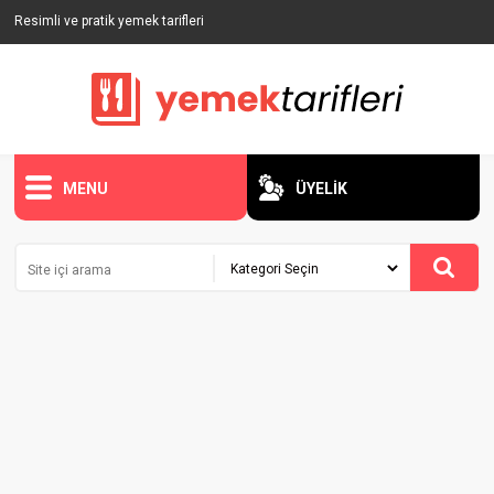
Resimli ve pratik yemek tarifleri
MENU
ÜYELİK