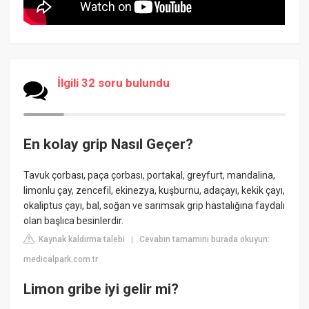
İlgili 32 soru bulundu
En kolay grip Nasıl Geçer?
Tavuk çorbası, paça çorbası, portakal, greyfurt, mandalina,
limonlu çay, zencefil, ekinezya, kuşburnu, adaçayı, kekik çayı,
okaliptus çayı, bal, soğan ve sarımsak grip hastalığına faydalı
olan başlıca besinlerdir.
Kaynak kaldırma talebi
Cevabın tamamını burada okuyun:
|
medicalpark.com.tr
Limon gribe iyi gelir mi?