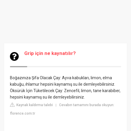
Grip için ne kaynatılır?
Boğazınıza Şifa Olacak Çay: Ayva kabukları, limon, elma
kabuğu, ıhlamur hepsini kaynamış su ile demleyebilirsiniz.
Öksürük İçin Tüketilecek Çay: Zencefil, limon, tane karabiber,
hepsini kaynamış su ile demleyebilirsiniz.
Kaynak kaldırma talebi
Cevabın tamamını burada okuyun:
|
florence.com.tr