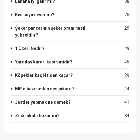
Lahana iyi gelir mi?
38
Kivi suyu sever mi?
25
Şeker pancarının şeker oranı nasıl
29
yükseltilir?
1 Üzeri Nedir?
29
Yargıtay kararı kesin midir?
45
Köpekler kaç Hz den kaçar?
29
MR cihazı neden ses çıkarır?
44
Jestler yapmak ne demek?
41
Zina nikahı bozar mi?
34