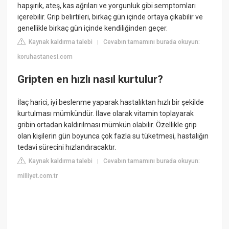
hapşırık, ateş, kas ağrıları ve yorgunluk gibi semptomları
içerebilir. Grip belirtileri, birkaç gün içinde ortaya çıkabilir ve
genellikle birkaç gün içinde kendiliğinden geçer.
Kaynak kaldırma talebi
Cevabın tamamını burada okuyun:
|
koruhastanesi.com
Gripten en hızlı nasıl kurtulur?
İlaç harici, iyi beslenme yaparak hastalıktan hızlı bir şekilde
kurtulması mümkündür. İlave olarak vitamin toplayarak
gribin ortadan kaldırılması mümkün olabilir. Özellikle grip
olan kişilerin gün boyunca çok fazla su tüketmesi, hastalığın
tedavi sürecini hızlandıracaktır.
Kaynak kaldırma talebi
Cevabın tamamını burada okuyun:
|
milliyet.com.tr