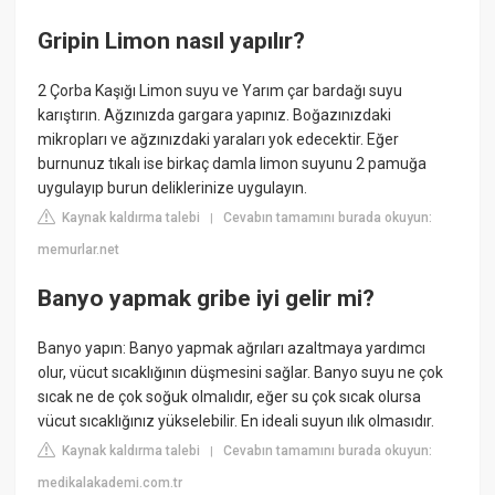
Gripin Limon nasıl yapılır?
2 Çorba Kaşığı Limon suyu ve Yarım çar bardağı suyu
karıştırın. Ağzınızda gargara yapınız. Boğazınızdaki
mikropları ve ağzınızdaki yaraları yok edecektir. Eğer
burnunuz tıkalı ise birkaç damla limon suyunu 2 pamuğa
uygulayıp burun deliklerinize uygulayın.
Kaynak kaldırma talebi
Cevabın tamamını burada okuyun:
|
memurlar.net
Banyo yapmak gribe iyi gelir mi?
Banyo yapın: Banyo yapmak ağrıları azaltmaya yardımcı
olur, vücut sıcaklığının düşmesini sağlar. Banyo suyu ne çok
sıcak ne de çok soğuk olmalıdır, eğer su çok sıcak olursa
vücut sıcaklığınız yükselebilir. En ideali suyun ılık olmasıdır.
Kaynak kaldırma talebi
Cevabın tamamını burada okuyun:
|
medikalakademi.com.tr