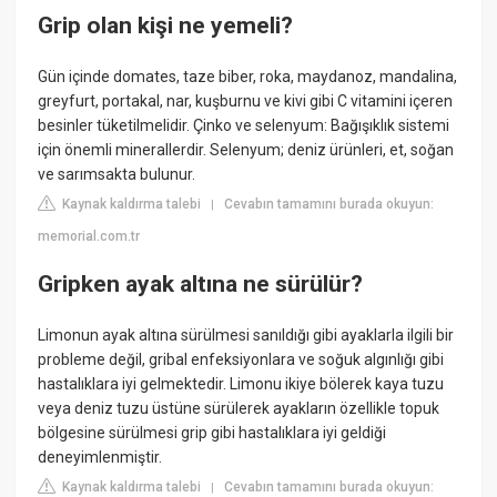
Grip olan kişi ne yemeli?
Gün içinde domates, taze biber, roka, maydanoz, mandalina,
greyfurt, portakal, nar, kuşburnu ve kivi gibi C vitamini içeren
besinler tüketilmelidir. Çinko ve selenyum: Bağışıklık sistemi
için önemli minerallerdir. Selenyum; deniz ürünleri, et, soğan
ve sarımsakta bulunur.
Kaynak kaldırma talebi
Cevabın tamamını burada okuyun:
|
memorial.com.tr
Gripken ayak altına ne sürülür?
Limonun ayak altına sürülmesi sanıldığı gibi ayaklarla ilgili bir
probleme değil, gribal enfeksiyonlara ve soğuk algınlığı gibi
hastalıklara iyi gelmektedir. Limonu ikiye bölerek kaya tuzu
veya deniz tuzu üstüne sürülerek ayakların özellikle topuk
bölgesine sürülmesi grip gibi hastalıklara iyi geldiği
deneyimlenmiştir.
Kaynak kaldırma talebi
Cevabın tamamını burada okuyun:
|