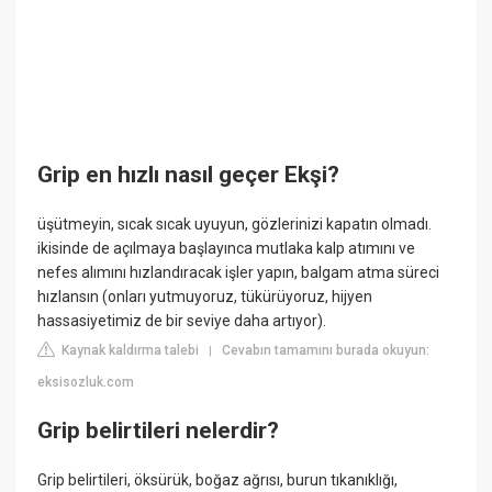
Grip en hızlı nasıl geçer Ekşi?
üşütmeyin, sıcak sıcak uyuyun, gözlerinizi kapatın olmadı.
ikisinde de açılmaya başlayınca mutlaka kalp atımını ve
nefes alımını hızlandıracak işler yapın, balgam atma süreci
hızlansın (onları yutmuyoruz, tükürüyoruz, hijyen
hassasiyetimiz de bir seviye daha artıyor).
Kaynak kaldırma talebi
Cevabın tamamını burada okuyun:
|
eksisozluk.com
Grip belirtileri nelerdir?
Grip belirtileri, öksürük, boğaz ağrısı, burun tıkanıklığı,