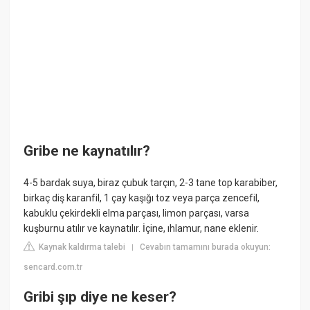
Gribe ne kaynatılır?
4-5 bardak suya, biraz çubuk tarçın, 2-3 tane top karabiber,
birkaç diş karanfil, 1 çay kaşığı toz veya parça zencefil,
kabuklu çekirdekli elma parçası, limon parçası, varsa
kuşburnu atılır ve kaynatılır. İçine, ıhlamur, nane eklenir.
Kaynak kaldırma talebi
Cevabın tamamını burada okuyun:
|
sencard.com.tr
Gribi şıp diye ne keser?