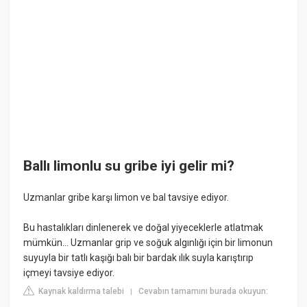
Ballı limonlu su gribe iyi gelir mi?
Uzmanlar gribe karşı limon ve bal tavsiye ediyor.
Bu hastalıkları dinlenerek ve doğal yiyeceklerle atlatmak
mümkün… Uzmanlar grip ve soğuk algınlığı için bir limonun
suyuyla bir tatlı kaşığı balı bir bardak ılık suyla karıştırıp
içmeyi tavsiye ediyor.
Kaynak kaldırma talebi
Cevabın tamamını burada okuyun:
|