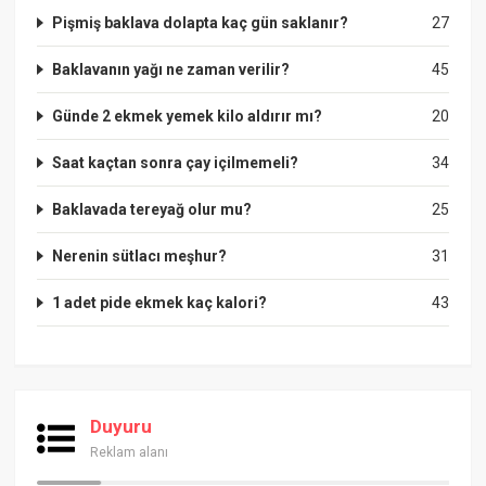
Pişmiş baklava dolapta kaç gün saklanır?
27
Baklavanın yağı ne zaman verilir?
45
Günde 2 ekmek yemek kilo aldırır mı?
20
Saat kaçtan sonra çay içilmemeli?
34
Baklavada tereyağ olur mu?
25
Nerenin sütlacı meşhur?
31
1 adet pide ekmek kaç kalori?
43
Duyuru
Reklam alanı