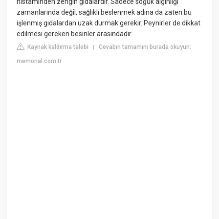
histaminden zengin gıdalardır. Sadece soğuk algınlığı
zamanlarında değil, sağlıklı beslenmek adına da zaten bu
işlenmiş gıdalardan uzak durmak gerekir. Peynirler de dikkat
edilmesi gereken besinler arasındadır.
Kaynak kaldırma talebi
Cevabın tamamını burada okuyun:
|
memorial.com.tr