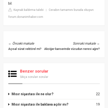
bil.
Kaynak kaldırma talebi
Cevabın tamamını burada okuyun:
|
forum.donanimhaber.com
←
Önceki makale
Sonraki makale
→
Açısal sürat vektörel mi?
Akciğer kanserinde vücudun neresi ağrır?
Benzer sorular
Sıkça sorulan sorular
Mısır nişastası ile ne olur?
22
Mısır nişastası ile baklava açılır mı?
19