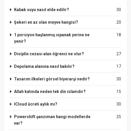
Kabak suyu nasıl elde edilir?
30
Şekeri en az olan meyve hangisi?
20
1 porsiyon haşlanmış ıspanak yerine ne
18
yenir?
Disiplin cezası alan öğrenci ne olur?
27
Depolama alanına nasıl bakılır?
17
Tasarım ilkeleri görsel hiyerarşi nedir?
30
Allah katında neden tek din islamdır?
15
ICloud ücreti aylık mı?
30
Powershift şanzıman hangi modellerde
25
var?