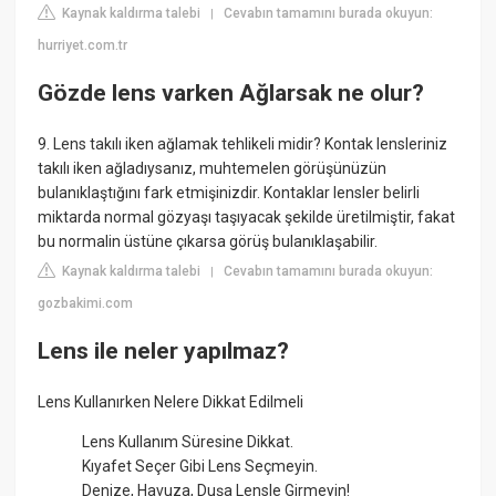
Kaynak kaldırma talebi
Cevabın tamamını burada okuyun:
|
hurriyet.com.tr
Gözde lens varken Ağlarsak ne olur?
9. Lens takılı iken ağlamak tehlikeli midir? Kontak lensleriniz
takılı iken ağladıysanız, muhtemelen görüşünüzün
bulanıklaştığını fark etmişinizdir. Kontaklar lensler belirli
miktarda normal gözyaşı taşıyacak şekilde üretilmiştir, fakat
bu normalin üstüne çıkarsa görüş bulanıklaşabilir.
Kaynak kaldırma talebi
Cevabın tamamını burada okuyun:
|
gozbakimi.com
Lens ile neler yapılmaz?
Lens Kullanırken Nelere Dikkat Edilmeli
Lens Kullanım Süresine Dikkat.
Kıyafet Seçer Gibi Lens Seçmeyin.
Denize, Havuza, Duşa Lensle Girmeyin!