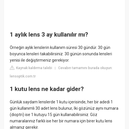
1 aylık lens 3 ay kullanılır mı?
Örneğin aylık lenslerin kullanım süresi 30 gündür. 30 gün
boyunca lensleri takabilirsiniz. 30 günün sonunda lensleri
yenisi ile değiştirmeniz gerekiyor.
Kaynak kaldırma talebi
Cevabın tamamını burada okuyun:
|
lensoptik.com.tr
1 kutu lens ne kadar gider?
Günlük saydam lenslerde 1 kutu içerisinde, her bir adedi 1
gün kullanımlı 30 adet lens bulunur, İki gözünüz aynı numara
(dioptri) ise 1 kutuyu 15 gün kullanabilirsiniz. Göz
numaralarınız farklı ise her bir numara için birer kutu lens
almanız gerekir.