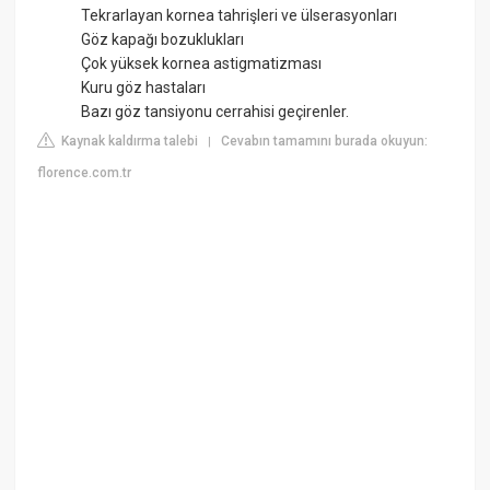
Tekrarlayan kornea tahrişleri ve ülserasyonları
Göz kapağı bozuklukları
Çok yüksek kornea astigmatizması
Kuru göz hastaları
Bazı göz tansiyonu cerrahisi geçirenler.
Kaynak kaldırma talebi
Cevabın tamamını burada okuyun:
|
florence.com.tr