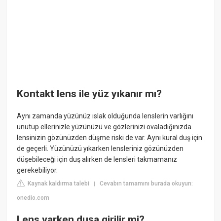
Kontakt lens ile yüz yıkanır mı?
Aynı zamanda yüzünüz ıslak olduğunda lenslerin varlığını
unutup ellerinizle yüzünüzü ve gözlerinizi ovaladığınızda
lensinizin gözünüzden düşme riski de var. Aynı kural duş için
de geçerli. Yüzünüzü yıkarken lensleriniz gözünüzden
düşebileceği için duş alırken de lensleri takmamanız
gerekebiliyor.
Kaynak kaldırma talebi
Cevabın tamamını burada okuyun:
|
onedio.com
Lens varken duşa girilir mi?