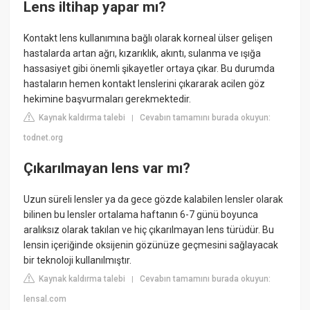
Lens iltihap yapar mı?
Kontakt lens kullanımına bağlı olarak korneal ülser gelişen
hastalarda artan ağrı, kızarıklık, akıntı, sulanma ve ışığa
hassasiyet gibi önemli şikayetler ortaya çıkar. Bu durumda
hastaların hemen kontakt lenslerini çıkararak acilen göz
hekimine başvurmaları gerekmektedir.
Kaynak kaldırma talebi
Cevabın tamamını burada okuyun:
|
todnet.org
Çıkarılmayan lens var mı?
Uzun süreli lensler ya da gece gözde kalabilen lensler olarak
bilinen bu lensler ortalama haftanın 6-7 günü boyunca
aralıksız olarak takılan ve hiç çıkarılmayan lens türüdür. Bu
lensin içeriğinde oksijenin gözünüze geçmesini sağlayacak
bir teknoloji kullanılmıştır.
Kaynak kaldırma talebi
Cevabın tamamını burada okuyun:
|
lensal.com