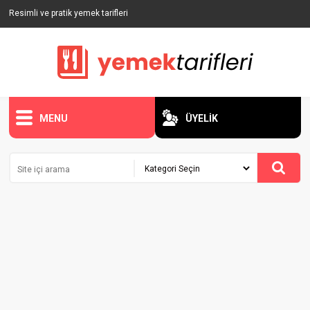
Resimli ve pratik yemek tarifleri
MENU
ÜYELİK