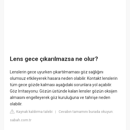
Lens gece çıkarılmazsa ne olur?
Lenslerin gece uyurken çıkartılmaması göz sağlığını
olumsuz etkileyerek hasara neden olabilir. Kontakt lenslerin
tüm gece gözde kalması aşağıdaki sorunlara yol açabilir.
Göz İrritasyonu: Gözün üstünde kalan lensler gözün oksijen
almasını engelleyerek göz kuruluğuna ve tahrişe neden
olabilir.
Kaynak kaldırma talebi
Cevabın tamamını burada okuyun:
|
sabah.com.tr