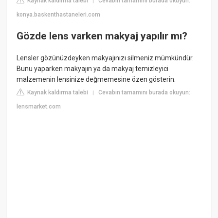
Kaynak kaldırma talebi
Cevabın tamamını burada okuyun:
|
konya.baskenthastaneleri.com
Gözde lens varken makyaj yapılır mı?
Lensler gözünüzdeyken makyajınızı silmeniz mümkündür.
Bunu yaparken makyajın ya da makyaj temizleyici
malzemenin lensinize değmemesine özen gösterin.
Kaynak kaldırma talebi
Cevabın tamamını burada okuyun:
|
lensmarket.com