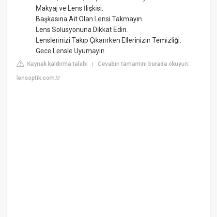
Makyaj ve Lens İlişkisi.
Başkasına Ait Olan Lensi Takmayın.
Lens Solüsyonuna Dikkat Edin.
Lenslerinizi Takıp Çıkarırken Ellerinizin Temizliği.
Gece Lensle Uyumayın.
Kaynak kaldırma talebi
Cevabın tamamını burada okuyun:
|
lensoptik.com.tr