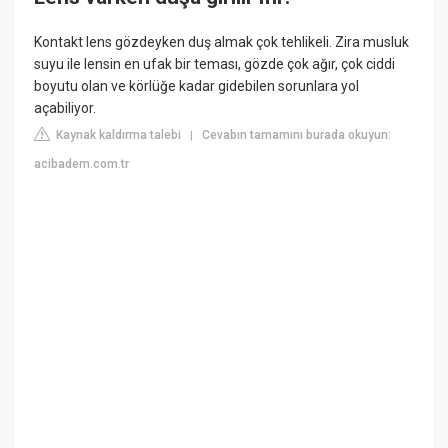
Kontakt lens gözdeyken duş almak çok tehlikeli. Zira musluk
suyu ile lensin en ufak bir teması, gözde çok ağır, çok ciddi
boyutu olan ve körlüğe kadar gidebilen sorunlara yol
açabiliyor.
Kaynak kaldırma talebi
Cevabın tamamını burada okuyun:
|
acibadem.com.tr