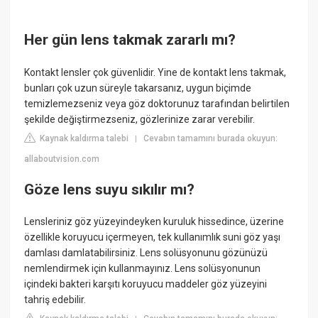
Her gün lens takmak zararlı mı?
Kontakt lensler çok güvenlidir. Yine de kontakt lens takmak,
bunları çok uzun süreyle takarsanız, uygun biçimde
temizlemezseniz veya göz doktorunuz tarafından belirtilen
şekilde değiştirmezseniz, gözlerinize zarar verebilir.
Kaynak kaldırma talebi
Cevabın tamamını burada okuyun:
|
allaboutvision.com
Göze lens suyu sıkılır mı?
Lensleriniz göz yüzeyindeyken kuruluk hissedince, üzerine
özellikle koruyucu içermeyen, tek kullanımlık suni göz yaşı
damlası damlatabilirsiniz. Lens solüsyonunu gözünüzü
nemlendirmek için kullanmayınız. Lens solüsyonunun
içindeki bakteri karşıtı koruyucu maddeler göz yüzeyini
tahriş edebilir.