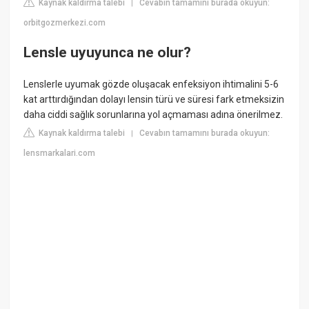
Kaynak kaldırma talebi
Cevabın tamamını burada okuyun:
|
orbitgozmerkezi.com
Lensle uyuyunca ne olur?
Lenslerle uyumak gözde oluşacak enfeksiyon ihtimalini 5-6
kat arttırdığından dolayı lensin türü ve süresi fark etmeksizin
daha ciddi sağlık sorunlarına yol açmaması adına önerilmez.
Kaynak kaldırma talebi
Cevabın tamamını burada okuyun:
|
lensmarkalari.com