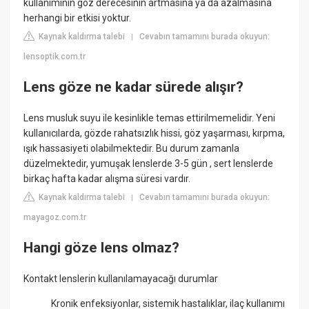
kullanımının göz derecesinin artmasına ya da azalmasına
herhangi bir etkisi yoktur.
Kaynak kaldırma talebi
Cevabın tamamını burada okuyun:
|
lensoptik.com.tr
Lens göze ne kadar sürede alışır?
Lens musluk suyu ile kesinlikle temas ettirilmemelidir. Yeni
kullanıcılarda, gözde rahatsızlık hissi, göz yaşarması, kırpma,
ışık hassasiyeti olabilmektedir. Bu durum zamanla
düzelmektedir, yumuşak lenslerde 3-5 gün , sert lenslerde
birkaç hafta kadar alışma süresi vardır.
Kaynak kaldırma talebi
Cevabın tamamını burada okuyun:
|
mayagoz.com.tr
Hangi göze lens olmaz?
Kontakt lenslerin kullanılamayacağı durumlar
Kronik enfeksiyonlar, sistemik hastalıklar, ilaç kullanımı