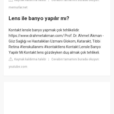
|
memurlar.net
Lens ile banyo yapılır mı?
Kontakt lensle banyo yapmak çok tehlikelidir.
https://www.drahmetakman.com/ Prof. Dr. Ahmet Akman -
Göz Sağlığı ve Hastalıkları Uzmanı Glokom, Katarakt, Tıbbi
Retina #lenskullanımı #kontaktlens Kontakt Lensle Banyo
Yapılır Mı Kontakt lens gözdeyken duş almak çok tehlikeli.
Kaynak kaldırma talebi
Cevabın tamamını burada okuyun:
|
youtube.com