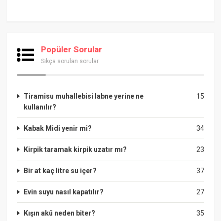
Popüler Sorular
Sıkça sorulan sorular
Tiramisu muhallebisi labne yerine ne
15
kullanılır?
Kabak Midi yenir mi?
34
Kirpik taramak kirpik uzatır mı?
23
Bir at kaç litre su içer?
37
Evin suyu nasıl kapatılır?
27
Kışın akü neden biter?
35