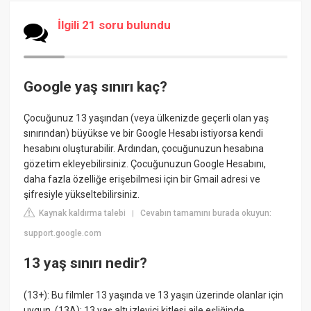
İlgili 21 soru bulundu
Google yaş sınırı kaç?
Çocuğunuz 13 yaşından (veya ülkenizde geçerli olan yaş
sınırından) büyükse ve bir Google Hesabı istiyorsa kendi
hesabını oluşturabilir. Ardından, çocuğunuzun hesabına
gözetim ekleyebilirsiniz. Çocuğunuzun Google Hesabını,
daha fazla özelliğe erişebilmesi için bir Gmail adresi ve
şifresiyle yükseltebilirsiniz.
Kaynak kaldırma talebi
Cevabın tamamını burada okuyun:
|
support.google.com
13 yaş sınırı nedir?
(13+): Bu filmler 13 yaşında ve 13 yaşın üzerinde olanlar için
uygun. (13A): 13 yaş altı izleyici kitlesi aile eşliğinde