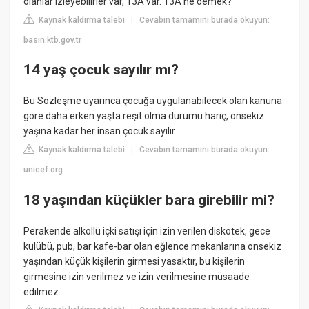
olanlar izleyebilirler var, 13A var. 13A ne demek?
Kaynak kaldırma talebi
Cevabın tamamını burada okuyun:
|
basin.ktb.gov.tr
14 yaş çocuk sayılır mı?
Bu Sözleşme uyarınca çocuğa uygulanabilecek olan kanuna
göre daha erken yaşta reşit olma durumu hariç, onsekiz
yaşına kadar her insan çocuk sayılır.
Kaynak kaldırma talebi
Cevabın tamamını burada okuyun:
|
unicef.org
18 yaşından küçükler bara girebilir mi?
Perakende alkollü içki satışı için izin verilen diskotek, gece
kulübü, pub, bar kafe-bar olan eğlence mekanlarına onsekiz
yaşından küçük kişilerin girmesi yasaktır, bu kişilerin
girmesine izin verilmez ve izin verilmesine müsaade
edilmez.