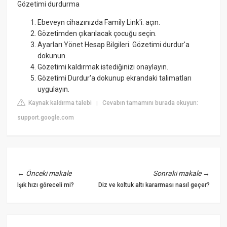
Gözetimi durdurma
Ebeveyn cihazınızda Family Link'i. açın.
Gözetimden çıkarılacak çocuğu seçin.
Ayarları Yönet Hesap Bilgileri. Gözetimi durdur'a
dokunun.
Gözetimi kaldırmak istediğinizi onaylayın.
Gözetimi Durdur'a dokunup ekrandaki talimatları
uygulayın.
Kaynak kaldırma talebi
Cevabın tamamını burada okuyun:
|
support.google.com
←
Önceki makale
Sonraki makale
→
Işık hızı göreceli mi?
Diz ve koltuk altı kararması nasıl geçer?