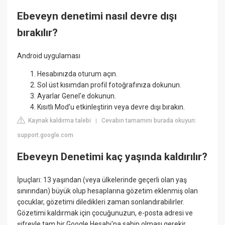
Ebeveyn denetimi nasıl devre dışı
bırakılır?
Android uygulaması
Hesabınızda oturum açın.
Sol üst kısımdan profil fotoğrafınıza dokunun.
Ayarlar Genel'e dokunun.
Kısıtlı Mod'u etkinleştirin veya devre dışı bırakın.
Kaynak kaldırma talebi
Cevabın tamamını burada okuyun:
|
support.google.com
Ebeveyn Denetimi kaç yaşında kaldırılır?
İpuçları: 13 yaşından (veya ülkelerinde geçerli olan yaş
sınırından) büyük olup hesaplarına gözetim eklenmiş olan
çocuklar, gözetimi diledikleri zaman sonlandırabilirler.
Gözetimi kaldırmak için çocuğunuzun, e-posta adresi ve
şifreyle tam bir Google Hesabı'na sahip olması gerekir.