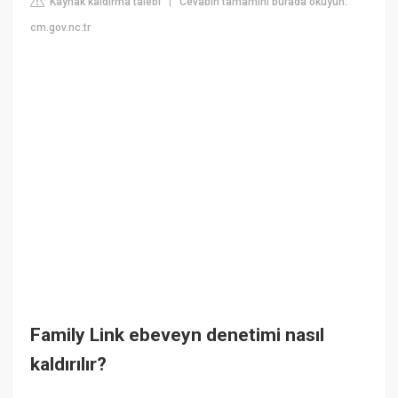
Kaynak kaldırma talebi
Cevabın tamamını burada okuyun:
|
cm.gov.nc.tr
Family Link ebeveyn denetimi nasıl
kaldırılır?