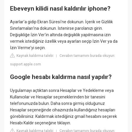
Ebeveyn kilidi nasıl kaldırılır iphone?
Ayarlar'a gidip Ekran Süresi'ne dokunun. İçerik ve Gizlilik
Sınırlamaları'na dokunun. İstenirse parolanızı girin.
Değişikliğe İzin Ver'in altında değişiklik yapılmasına izin
vermek istediğiniz özellik veya ayarları seçip İzin Ver ya da
İzin Verme'yi seçin.
Kaynak kaldırma talebi
Cevabın tamamını burada okuyun:
|
support.apple.com
Google hesabı kaldırma nasıl yapılır?
Uygulamayı açtıktan sonra Hesaplar ve Yedekleme veya
Kullanıcılar ve Hesaplar seçeneklerinden bir tanesini
telefonunuzda bulun. Daha sonra girmiş olduğunuz
Hesaplar seçeneğinde cihazınızda kullandığınız hesapları
görebilirsiniz. Kaldırmak istediğiniz gmail hesabını seçerek
Hesabı Kaldır seçeneğine tıklayın.
Kaynak kaldırma talebi
Cevabın tamamını burada okuyun:
|