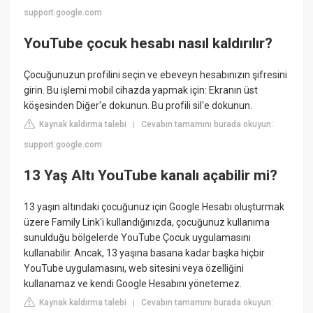
support.google.com
YouTube çocuk hesabı nasıl kaldırılır?
Çocuğunuzun profilini seçin ve ebeveyn hesabınızın şifresini
girin. Bu işlemi mobil cihazda yapmak için: Ekranın üst
köşesinden Diğer'e dokunun. Bu profili sil'e dokunun.
Kaynak kaldırma talebi
Cevabın tamamını burada okuyun:
|
support.google.com
13 Yaş Altı YouTube kanalı açabilir mi?
13 yaşın altındaki çocuğunuz için Google Hesabı oluşturmak
üzere Family Link'i kullandığınızda, çocuğunuz kullanıma
sunulduğu bölgelerde YouTube Çocuk uygulamasını
kullanabilir. Ancak, 13 yaşına basana kadar başka hiçbir
YouTube uygulamasını, web sitesini veya özelliğini
kullanamaz ve kendi Google Hesabını yönetemez.
Kaynak kaldırma talebi
Cevabın tamamını burada okuyun:
|