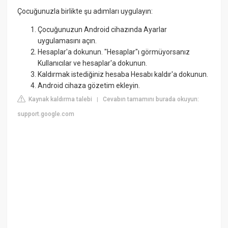
Çocuğunuzla birlikte şu adımları uygulayın:
Çocuğunuzun Android cihazında Ayarlar
uygulamasını açın.
Hesaplar'a dokunun. "Hesaplar"ı görmüyorsanız
Kullanıcılar ve hesaplar'a dokunun.
Kaldırmak istediğiniz hesaba Hesabı kaldır'a dokunun.
Android cihaza gözetim ekleyin.
Kaynak kaldırma talebi
Cevabın tamamını burada okuyun:
|
support.google.com