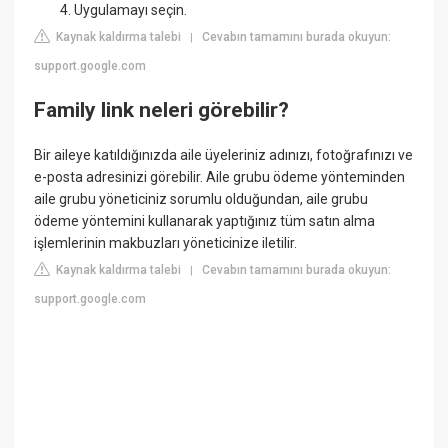
Uygulamayı seçin.
Kaynak kaldırma talebi
Cevabın tamamını burada okuyun:
|
support.google.com
Family link neleri görebilir?
Bir aileye katıldığınızda aile üyeleriniz adınızı, fotoğrafınızı ve
e-posta adresinizi görebilir. Aile grubu ödeme yönteminden
aile grubu yöneticiniz sorumlu olduğundan, aile grubu
ödeme yöntemini kullanarak yaptığınız tüm satın alma
işlemlerinin makbuzları yöneticinize iletilir.
Kaynak kaldırma talebi
Cevabın tamamını burada okuyun:
|
support.google.com