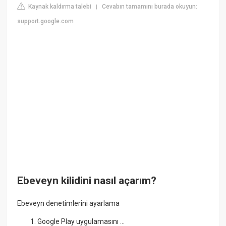
Kaynak kaldırma talebi
Cevabın tamamını burada okuyun:
|
support.google.com
Ebeveyn kilidini nasıl açarım?
Ebeveyn denetimlerini ayarlama
Google Play uygulamasını ...