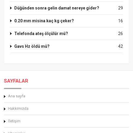
Düğünden sonra gelin damat nereye gider?
29
0.20 mm misina kaç kg çeker?
16
Telefonda ateş ölçülür mü?
26
Gavs Hz öldü mü?
42
SAYFALAR
Ana sayfa
Hakkimizda
İletişim