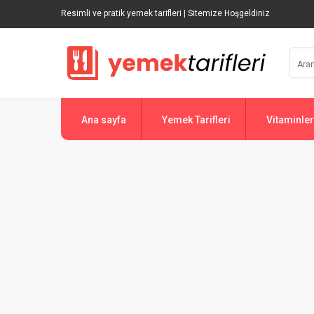
Resimli ve pratik yemek tarifleri | Sitemize Hoşgeldiniz
Ana sayfa
Yemek Tarifleri
Vitaminler