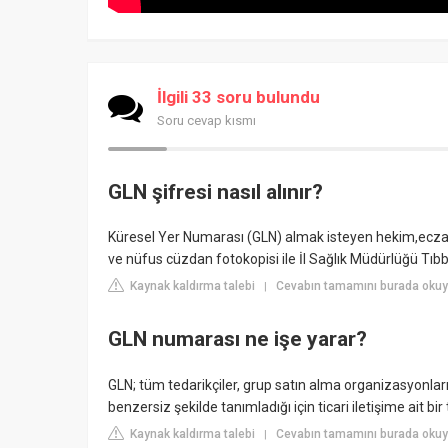
İlgili 33 soru bulundu
Soru cevap kısmı
GLN şifresi nasıl alınır?
Küresel Yer Numarası (GLN) almak isteyen hekim,eczane
ve nüfus cüzdan fotokopisi ile İl Sağlık Müdürlüğü Tıbb
Kaynak kaldırma talebi
Cevabın tamamını burada okuyu
|
GLN numarası ne işe yarar?
GLN; tüm tedarikçiler, grup satın alma organizasyonları
benzersiz şekilde tanımladığı için ticari iletişime ait b
Kaynak kaldırma talebi
Cevabın tamamını burada okuyu
|