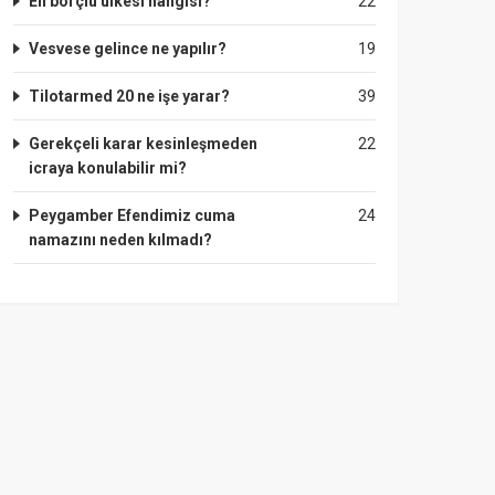
En borçlu ülkesi hangisi?
22
Vesvese gelince ne yapılır?
19
Tilotarmed 20 ne işe yarar?
39
Gerekçeli karar kesinleşmeden
22
icraya konulabilir mi?
Peygamber Efendimiz cuma
24
namazını neden kılmadı?