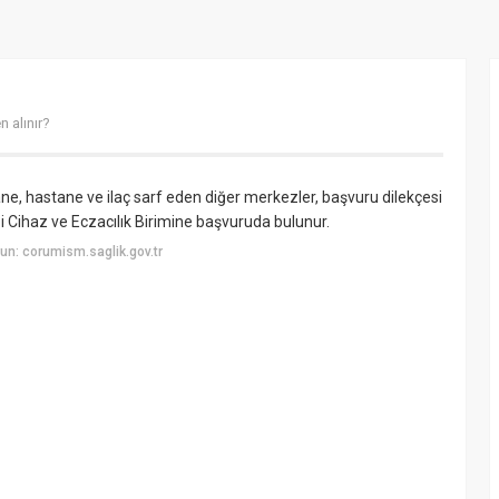
 alınır?
, hastane ve ilaç sarf eden diğer merkezler, başvuru dilekçesi
i Cihaz ve Eczacılık Birimine başvuruda bulunur.
n: corumism.saglik.gov.tr