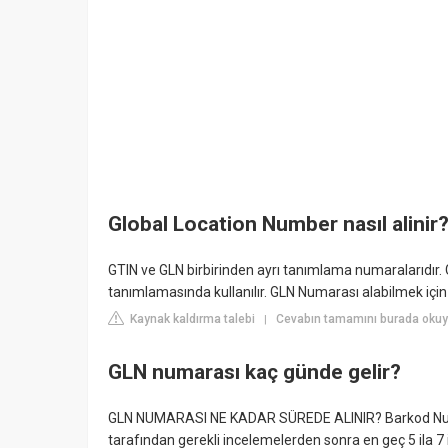
Global Location Number nasıl alinir
GTIN ve GLN birbirinden ayrı tanımlama numaralarıdır. G
tanımlamasında kullanılır. GLN Numarası alabilmek için
Kaynak kaldırma talebi
Cevabın tamamını burada okuy
|
GLN numarası kaç günde gelir?
GLN NUMARASI NE KADAR SÜREDE ALINIR? Barkod Num
tarafından gerekli incelemelerden sonra en geç 5 ila 