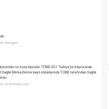
lir.
: titck.gov.tr
deme kurumları ve ecza depoları TOBB-GS1 Türkiye'ye başvurarak;
İl Sağlık Merkezlerine kayıt olduklarında TOBB tarafından Sağlık
irler.
un: its.technarts.com