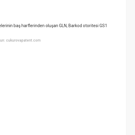
erinin baş harflerinden oluşan GLN, Barkod otoritesi GS1
un: cukurovapatent.com