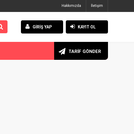
Hakkımızda
İletişim
GİRİŞ YAP
KAYIT OL
TARİF GÖNDER