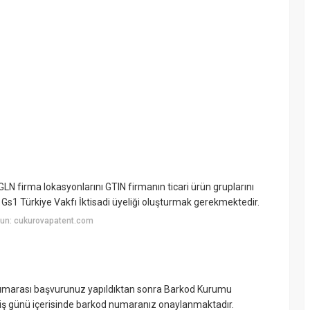
?
LN firma lokasyonlarını GTIN firmanın ticari ürün gruplarını
 Gs1 Türkiye Vakfı İktisadi üyeliği oluşturmak gerekmektedir.
un: cukurovapatent.com
arası başvurunuz yapıldıktan sonra Barkod Kurumu
7 iş günü içerisinde barkod numaranız onaylanmaktadır.