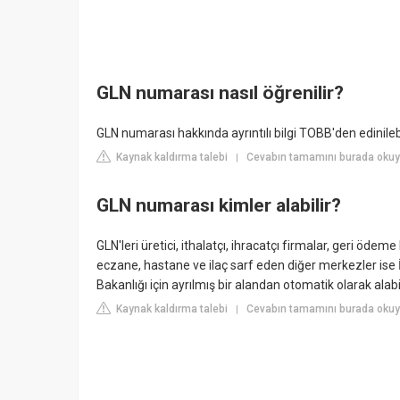
GLN numarası nasıl öğrenilir?
GLN numarası hakkında ayrıntılı bilgi TOBB'den edinilebi
Kaynak kaldırma talebi
Cevabın tamamını burada okuyun
|
GLN numarası kimler alabilir?
GLN'leri üretici, ithalatçı, ihracatçı firmalar, geri ö
eczane, hastane ve ilaç sarf eden diğer merkezler ise 
Bakanlığı için ayrılmış bir alandan otomatik olarak alabil
Kaynak kaldırma talebi
Cevabın tamamını burada okuy
|