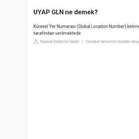
UYAP GLN ne demek?
Küresel Yer Numarası (Global Location Number) kelimel
tarafından verilmektedir.
Kaynak kaldırma talebi
Cevabın tamamını burada okuy
|