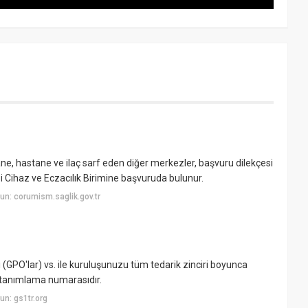
, hastane ve ilaç sarf eden diğer merkezler, başvuru dilekçesi
i Cihaz ve Eczacılık Birimine başvuruda bulunur.
n: corumism.saglik.gov.tr
 (GPO'lar) vs. ile kuruluşunuzu tüm tedarik zinciri boyunca
ir tanımlama numarasıdır.
n: gs1tr.org