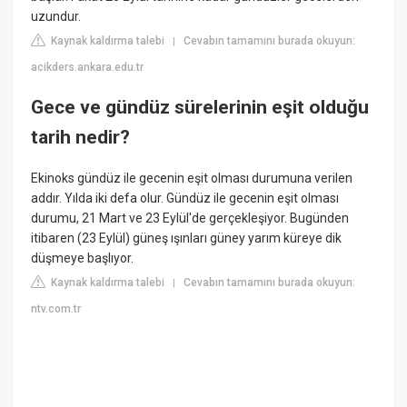
uzundur.
Kaynak kaldırma talebi
Cevabın tamamını burada okuyun:
|
acikders.ankara.edu.tr
Gece ve gündüz sürelerinin eşit olduğu
tarih nedir?
Ekinoks gündüz ile gecenin eşit olması durumuna verilen
addır. Yılda iki defa olur. Gündüz ile gecenin eşit olması
durumu, 21 Mart ve 23 Eylül'de gerçekleşiyor. Bugünden
itibaren (23 Eylül) güneş ışınları güney yarım küreye dik
düşmeye başlıyor.
Kaynak kaldırma talebi
Cevabın tamamını burada okuyun:
|
ntv.com.tr