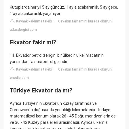
Kutuplarda her yıl 5 ay gündüz, 1 ay alacakaranlık, 5 ay gece,
1 ay alacakaranlık yaşanıyor.
Kaynak kaldırma talebi
Cevabın tamamını burada okuyun:
|
atlasdergisi.com
Ekvator fakir mi?
11. Ekvador petrol zengini bir ülkedir, ülke ihracatının
yarısından fazlası petrol geliridir.
Kaynak kaldırma talebi
Cevabın tamamını burada okuyun:
|
onedio.com
Türkiye Ekvator da mı?
Ayrıca Türkiye'nin Ekvator'un kuzey tarafında ve
Greenwich'in doğusunda yer aldığı bilinmektedir. Türkiye
matematiksel konum olarak 26 - 45 Doğu meridyenlerin de
ve 36 - 42 Kuzey paralelleri arasındadır. Ayrıca ülkemiz
konum olarak Ekvatorun kuzeyinde bulunmaktadır.