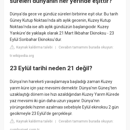
süreleri dünyanın her yerinde eşittir?
Dünya'da gece ve gündüz süreleri birbirine eşit olur. Bu tarih
Güney Kutup Noktası'nda altı aylık gecenin, Kuzey Kutup
Noktası'nda ise altı aylık gündüzün başlangıcıdır. Kuzey
Yarıküre'de yaklaşık olarak 21 Mart İlkbahar Ekinoksu - 23
Eylül Sonbahar Ekinoksu'dur.
Kaynak kaldırma talebi
Cevabın tamamını burada okuyun:
|
tr.wikipedia.org
23 Eylül tarihi neden 21 değil?
Dünya'nın hareketi yavaşlamaya başladığı zaman Kuzey
yarım küre için yaz mevsimi demektir. Dünya'nın Güneş'ten
uzaklaştığı dönem ise hızı azaldığından Kuzey Yarım Kürede
yaz mevsimi iki gün daha uzun yaşanır. Dünya'nın
yörüngedeki hızının azalması sebebiyle Eylül ekinoksu 2 gün
gecikmeyle 23 Eylül'de gerçekleşir.
Kaynak kaldırma talebi
Cevabın tamamını burada okuyun:
|
cumhuriyet.com.tr