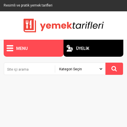
Resimli ve pratik yemek tarifleri
MENU
ÜYELİK