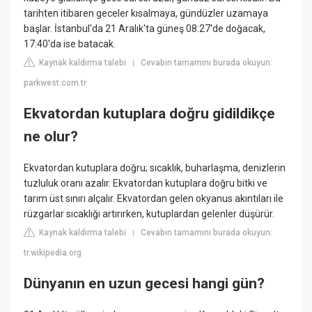
tarihten itibaren geceler kısalmaya, gündüzler uzamaya
başlar. İstanbul'da 21 Aralık'ta güneş 08:27'de doğacak,
17:40'da ise batacak.
Kaynak kaldırma talebi
Cevabın tamamını burada okuyun:
|
parkwest.com.tr
Ekvatordan kutuplara doğru gidildikçe
ne olur?
Ekvatordan kutuplara doğru; sıcaklık, buharlaşma, denizlerin
tuzluluk oranı azalır. Ekvatordan kutuplara doğru bitki ve
tarım üst sınırı alçalır. Ekvatordan gelen okyanus akıntıları ile
rüzgarlar sıcaklığı artırırken, kutuplardan gelenler düşürür.
Kaynak kaldırma talebi
Cevabın tamamını burada okuyun:
|
tr.wikipedia.org
Dünyanın en uzun gecesi hangi gün?