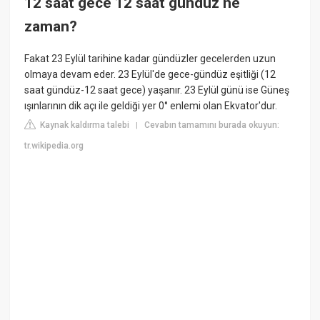
12 saat gece 12 saat gündüz ne
zaman?
Fakat 23 Eylül tarihine kadar gündüzler gecelerden uzun
olmaya devam eder. 23 Eylül'de gece-gündüz eşitliği (12
saat gündüz-12 saat gece) yaşanır. 23 Eylül günü ise Güneş
ışınlarının dik açı ile geldiği yer 0° enlemi olan Ekvator'dur.
Kaynak kaldırma talebi
Cevabın tamamını burada okuyun:
|
tr.wikipedia.org