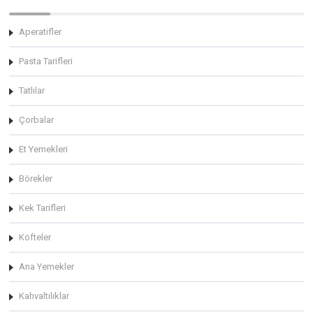
Aperatifler
Pasta Tarifleri
Tatlılar
Çorbalar
Et Yemekleri
Börekler
Kek Tarifleri
Köfteler
Ana Yemekler
Kahvaltılıklar