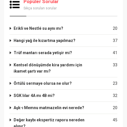
Popüler Sorular
Sıkça sorulan sorular
Erikli ve Nestlé su aynı mı?
20
Hangi yağ ile kızartma yapılmaz?
37
Trüf mantarı serada yetişir mi?
41
Kentsel dönüşümde kira yardımı için
33
ikamet şartı var mı?
Örtülü sermaye olursa ne olur?
23
SGK lılar 4A mı 4B mi?
32
Aşk-ı Memnu matmazelin evi nerede?
20
Değer kaybı ekspertiz raporu nereden
45
alınır?