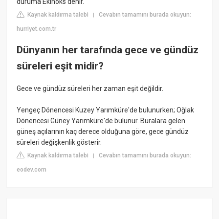
duruma Ekinoks denir.
Kaynak kaldırma talebi
Cevabın tamamını burada okuyun:
|
hurriyet.com.tr
Dünyanın her tarafında gece ve gündüz
süreleri eşit midir?
Gece ve gündüz süreleri her zaman eşit değildir.
Yengeç Dönencesi Kuzey Yarımküre'de bulunurken; Oğlak
Dönencesi Güney Yarımküre'de bulunur. Buralara gelen
güneş açılarının kaç derece olduğuna göre, gece gündüz
süreleri değişkenlik gösterir.
Kaynak kaldırma talebi
Cevabın tamamını burada okuyun:
|
eodev.com