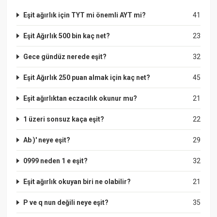
Eşit ağırlık için TYT mi önemli AYT mi?
41
Eşit Ağırlık 500 bin kaç net?
23
Gece gündüz nerede eşit?
32
Eşit Ağırlık 250 puan almak için kaç net?
45
Eşit ağırlıktan eczacılık okunur mu?
21
1 üzeri sonsuz kaça eşit?
22
Ab )' neye eşit?
29
0999 neden 1 e eşit?
32
Eşit ağırlık okuyan biri ne olabilir?
21
P ve q nun değili neye eşit?
35