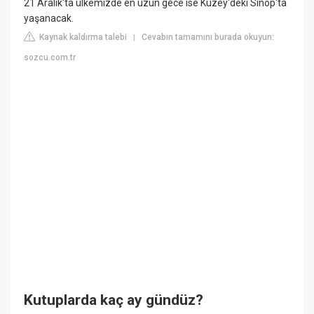
21 Aralık'ta ülkemizde en uzun gece ise Kuzey'deki Sinop'ta
yaşanacak.
Kaynak kaldırma talebi
Cevabın tamamını burada okuyun:
|
sozcu.com.tr
Kutuplarda kaç ay gündüz?