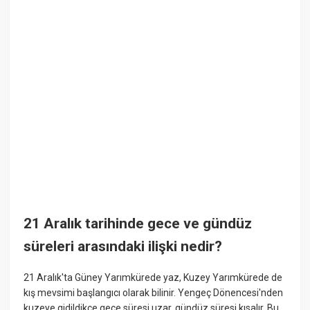
21 Aralık tarihinde gece ve gündüz
süreleri arasındaki ilişki nedir?
21 Aralık'ta Güney Yarımkürede yaz, Kuzey Yarımkürede de
kış mevsimi başlangıcı olarak bilinir. Yengeç Dönencesi'nden
kuzeye gidildikçe gece süresi uzar, gündüz süresi kısalır. Bu