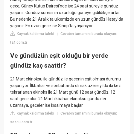
gece, Güney Kutup Dairesi'nde ise 24 saat süreyle gündüz
yaşanır. Gündüz süresinin uzunluğu güneye gidildikçe artar.
Bu nedenle 21 Aralık'ta ülkemizde en uzun gündüz Hatay'da
yaşanır. En uzun gece ise Sinop'ta yaşanıyor.
Kaynak kaldırma talebi
Cevabın tamamını burada okuyun:
|
t24.com.tr
Ve gündüzün eşit olduğu bir yerde
gündüz kaç saattir?
21 Mart ekinoksu ile gündüz ile gecenin eşit olması durumu
yaşanıyor. İlkbahar ve sonbaharda olmak üzere yılda iki kez
tekrarlanan ekinoks ile 21 Mart günü 12 saat gündüz, 12
saat gece olur. 21 Mart ilkbahar ekinoksu gündüzler
uzamaya, geceler ise kısalmaya başlar.
Kaynak kaldırma talebi
Cevabın tamamını burada okuyun:
|
sozcu.com.tr