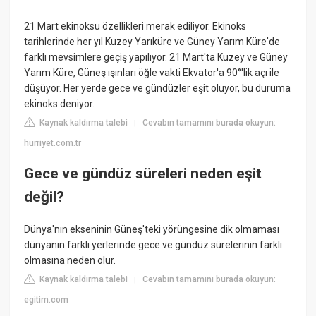
21 Mart ekinoksu özellikleri merak ediliyor. Ekinoks
tarihlerinde her yıl Kuzey Yarıküre ve Güney Yarım Küre'de
farklı mevsimlere geçiş yapılıyor. 21 Mart'ta Kuzey ve Güney
Yarım Küre, Güneş ışınları öğle vakti Ekvator'a 90°'lik açı ile
düşüyor. Her yerde gece ve gündüzler eşit oluyor, bu duruma
ekinoks deniyor.
Kaynak kaldırma talebi
Cevabın tamamını burada okuyun:
|
hurriyet.com.tr
Gece ve gündüz süreleri neden eşit
değil?
Dünya'nın ekseninin Güneş'teki yörüngesine dik olmaması
dünyanın farklı yerlerinde gece ve gündüz sürelerinin farklı
olmasına neden olur.
Kaynak kaldırma talebi
Cevabın tamamını burada okuyun:
|
egitim.com