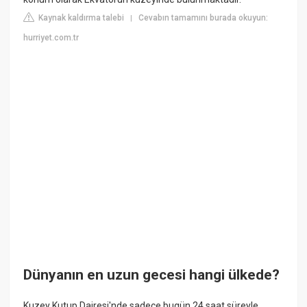
Kaynak kaldırma talebi
Cevabın tamamını burada okuyun:
|
hurriyet.com.tr
Dünyanın en uzun gecesi hangi ülkede?
Kuzey Kutup Dairesi'nde sadece bugün 24 saat süreyle