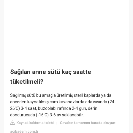
Sağılan anne sütü kaç saatte
tüketilmeli?
Sağılmış sütü bu amaçla üretilmiş steril kaplarda ya da
önceden kaynatılmış cam kavanozlarda oda ısısında (24-
26'C) 3-4 saat, buzdolabı rafında 2-4 gün, derin
dondurucuda (-16'C) 3-6 ay saklanabilir.
Kaynak kaldırma talebi
Cevabın tamamını burada okuyun:
|
acibadem.com.tr