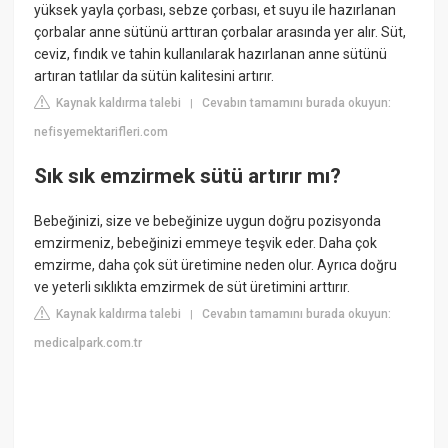
yüksek yayla çorbası, sebze çorbası, et suyu ile hazırlanan
çorbalar anne sütünü arttıran çorbalar arasında yer alır. Süt,
ceviz, fındık ve tahin kullanılarak hazırlanan anne sütünü
artıran tatlılar da sütün kalitesini artırır.
Kaynak kaldırma talebi
Cevabın tamamını burada okuyun:
|
nefisyemektarifleri.com
Sık sık emzirmek sütü artırır mı?
Bebeğinizi, size ve bebeğinize uygun doğru pozisyonda
emzirmeniz, bebeğinizi emmeye teşvik eder. Daha çok
emzirme, daha çok süt üretimine neden olur. Ayrıca doğru
ve yeterli sıklıkta emzirmek de süt üretimini arttırır.
Kaynak kaldırma talebi
Cevabın tamamını burada okuyun:
|
medicalpark.com.tr