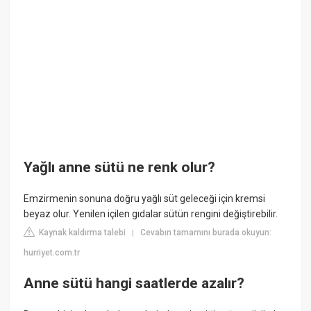
Yağlı anne sütü ne renk olur?
Emzirmenin sonuna doğru yağlı süt geleceği için kremsi
beyaz olur. Yenilen içilen gıdalar sütün rengini değiştirebilir.
Kaynak kaldırma talebi
Cevabın tamamını burada okuyun:
|
hurriyet.com.tr
Anne sütü hangi saatlerde azalır?