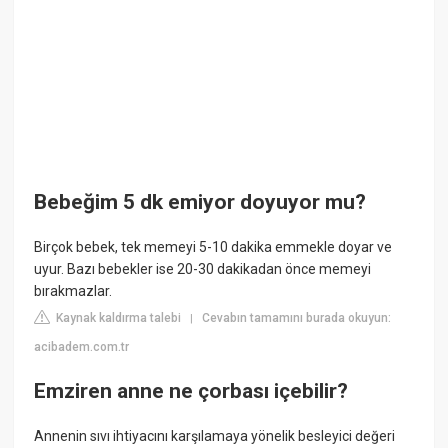
Bebeğim 5 dk emiyor doyuyor mu?
Birçok bebek, tek memeyi 5-10 dakika emmekle doyar ve
uyur. Bazı bebekler ise 20-30 dakikadan önce memeyi
bırakmazlar.
Kaynak kaldırma talebi
Cevabın tamamını burada okuyun:
|
acibadem.com.tr
Emziren anne ne çorbası içebilir?
Annenin sıvı ihtiyacını karşılamaya yönelik besleyici değeri