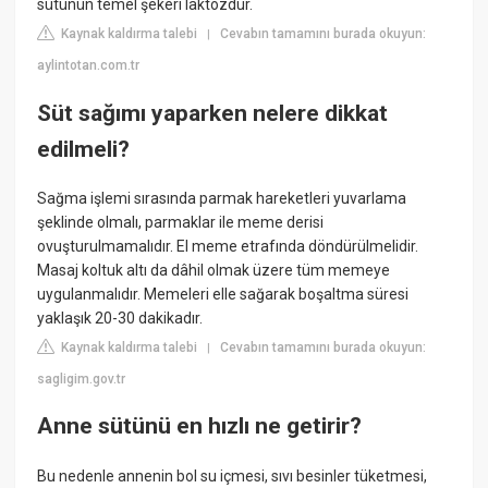
sütünün temel şekeri laktozdur.
Kaynak kaldırma talebi
Cevabın tamamını burada okuyun:
|
aylintotan.com.tr
Süt sağımı yaparken nelere dikkat
edilmeli?
Sağma işlemi sırasında parmak hareketleri yuvarlama
şeklinde olmalı, parmaklar ile meme derisi
ovuşturulmamalıdır. El meme etrafında döndürülmelidir.
Masaj koltuk altı da dâhil olmak üzere tüm memeye
uygulanmalıdır. Memeleri elle sağarak boşaltma süresi
yaklaşık 20-30 dakikadır.
Kaynak kaldırma talebi
Cevabın tamamını burada okuyun:
|
sagligim.gov.tr
Anne sütünü en hızlı ne getirir?
Bu nedenle annenin bol su içmesi, sıvı besinler tüketmesi,