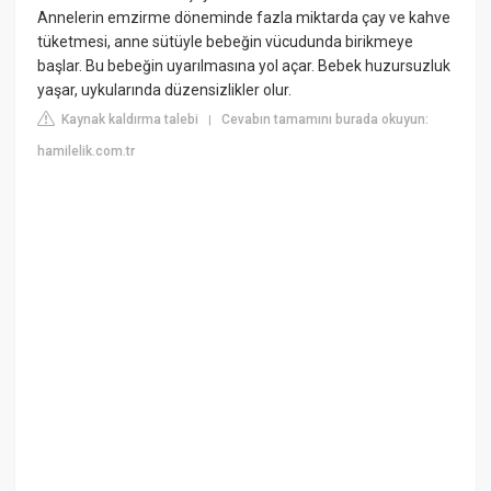
Annelerin emzirme döneminde fazla miktarda çay ve kahve
tüketmesi, anne sütüyle bebeğin vücudunda birikmeye
başlar. Bu bebeğin uyarılmasına yol açar. Bebek huzursuzluk
yaşar, uykularında düzensizlikler olur.
Kaynak kaldırma talebi
Cevabın tamamını burada okuyun:
|
hamilelik.com.tr