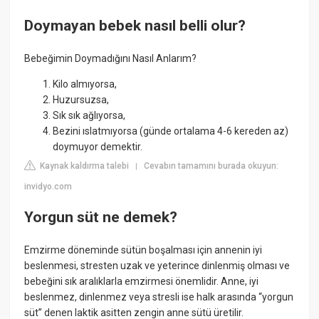
Doymayan bebek nasıl belli olur?
Bebeğimin Doymadığını Nasıl Anlarım?
Kilo almıyorsa,
Huzursuzsa,
Sık sık ağlıyorsa,
Bezini ıslatmıyorsa (günde ortalama 4-6 kereden az)
doymuyor demektir.
Kaynak kaldırma talebi
Cevabın tamamını burada okuyun:
|
invidyo.com
Yorgun süt ne demek?
Emzirme döneminde sütün boşalması için annenin iyi
beslenmesi, stresten uzak ve yeterince dinlenmiş olması ve
bebeğini sık aralıklarla emzirmesi önemlidir. Anne, iyi
beslenmez, dinlenmez veya stresli ise halk arasında “yorgun
süt” denen laktik asitten zengin anne sütü üretilir.