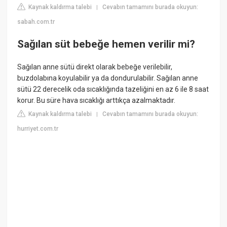
Kaynak kaldırma talebi
Cevabın tamamını burada okuyun:
|
sabah.com.tr
Sağılan süt bebeğe hemen verilir mi?
Sağılan anne sütü direkt olarak bebeğe verilebilir,
buzdolabına koyulabilir ya da dondurulabilir. Sağılan anne
sütü 22 derecelik oda sıcaklığında tazeliğini en az 6 ile 8 saat
korur. Bu süre hava sıcaklığı arttıkça azalmaktadır.
Kaynak kaldırma talebi
Cevabın tamamını burada okuyun:
|
hurriyet.com.tr