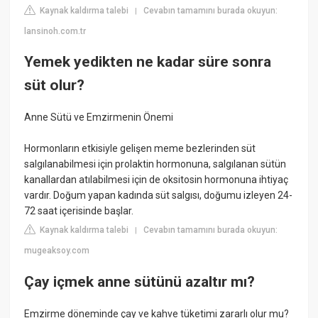
Kaynak kaldırma talebi
Cevabın tamamını burada okuyun:
|
lansinoh.com.tr
Yemek yedikten ne kadar süre sonra
süt olur?
Anne Sütü ve Emzirmenin Önemi
Hormonların etkisiyle gelişen meme bezlerinden süt
salgılanabilmesi için prolaktin hormonuna, salgılanan sütün
kanallardan atılabilmesi için de oksitosin hormonuna ihtiyaç
vardır. Doğum yapan kadında süt salgısı, doğumu izleyen 24-
72 saat içerisinde başlar.
Kaynak kaldırma talebi
Cevabın tamamını burada okuyun:
|
mugeaksoy.com
Çay içmek anne sütünü azaltır mı?
Emzirme döneminde çay ve kahve tüketimi zararlı olur mu?