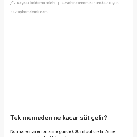
Kaynak kaldırma talebi
Cevabın tamamını burada okuyun:
|
sevtaphamdemir.com
Tek memeden ne kadar süt gelir?
Normal emziren bir anne günde 600 ml süt üretir. Anne