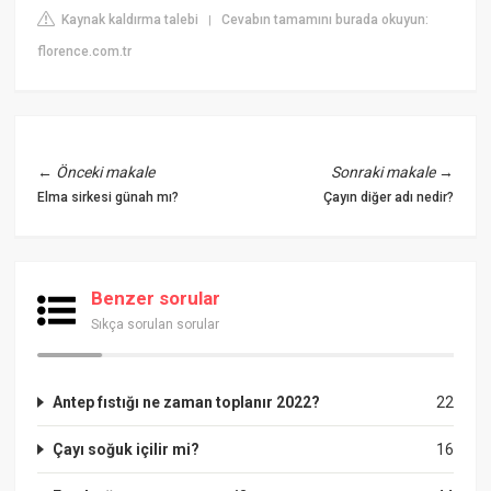
Kaynak kaldırma talebi
Cevabın tamamını burada okuyun:
|
florence.com.tr
←
Önceki makale
Sonraki makale
→
Elma sirkesi günah mı?
Çayın diğer adı nedir?
Benzer sorular
Sıkça sorulan sorular
Antep fıstığı ne zaman toplanır 2022?
22
Çayı soğuk içilir mi?
16