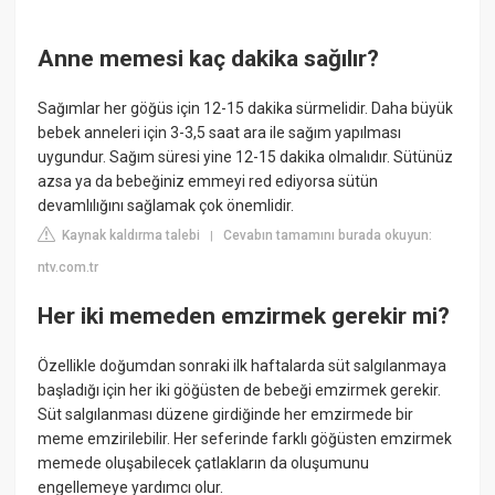
Anne memesi kaç dakika sağılır?
Sağımlar her göğüs için 12-15 dakika sürmelidir. Daha büyük
bebek anneleri için 3-3,5 saat ara ile sağım yapılması
uygundur. Sağım süresi yine 12-15 dakika olmalıdır. Sütünüz
azsa ya da bebeğiniz emmeyi red ediyorsa sütün
devamlılığını sağlamak çok önemlidir.
Kaynak kaldırma talebi
Cevabın tamamını burada okuyun:
|
ntv.com.tr
Her iki memeden emzirmek gerekir mi?
Özellikle doğumdan sonraki ilk haftalarda süt salgılanmaya
başladığı için her iki göğüsten de bebeği emzirmek gerekir.
Süt salgılanması düzene girdiğinde her emzirmede bir
meme emzirilebilir. Her seferinde farklı göğüsten emzirmek
memede oluşabilecek çatlakların da oluşumunu
engellemeye yardımcı olur.