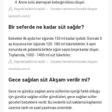
Anne sütü alamayan bebeğin kilosu düşer.
Kaynak kaldırma talebi
Cevabın tamamını burada okuyun:
|
lansinoh.com.tr
Bir seferde ne kadar süt sağılır?
Bebekler ilk ayda her öğünde 150 ml kadar içebilir. Sonraki 3
ay boyunca her öğünde 120- 180 ml tüketebilirler. 6 ayın
sonunda ek gıdalarla birlikte öğün sayısı beşe kadar düşer.
Toplamda, 1000 - 1400 ml süt tüketirler.
Kaynak kaldırma talebi
Cevabın tamamını burada okuyun:
|
mustela.com.tr
Gece sağılan süt Akşam verilir mi?
Gece ve gündüz sağılan anne sütlerinin içeriği farklı olduğu
için gündüz sağılan sütler gündüzleri, gece sağılan sütler
geceleri bebeklere verilir. Bu nedenle süt saklama kaplarının
üzerine tarih ve saat yazılması önemlidir.