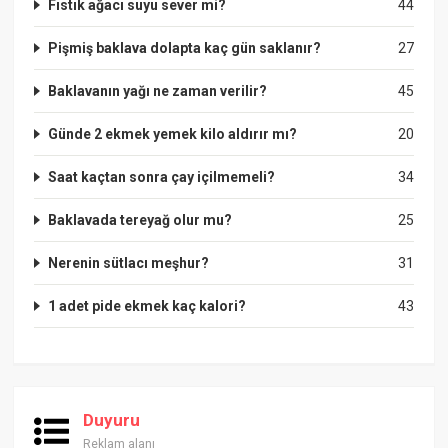
Fıstık ağacı suyu sever mi?
44
Pişmiş baklava dolapta kaç gün saklanır?
27
Baklavanın yağı ne zaman verilir?
45
Günde 2 ekmek yemek kilo aldırır mı?
20
Saat kaçtan sonra çay içilmemeli?
34
Baklavada tereyağ olur mu?
25
Nerenin sütlacı meşhur?
31
1 adet pide ekmek kaç kalori?
43
Duyuru
Reklam alanı