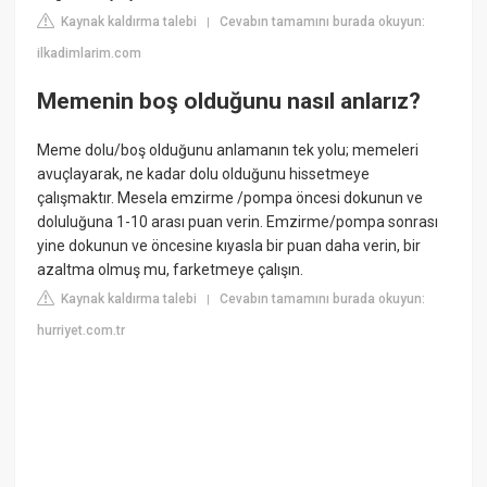
Kaynak kaldırma talebi
Cevabın tamamını burada okuyun:
|
ilkadimlarim.com
Memenin boş olduğunu nasıl anlarız?
Meme dolu/boş olduğunu anlamanın tek yolu; memeleri
avuçlayarak, ne kadar dolu olduğunu hissetmeye
çalışmaktır. Mesela emzirme /pompa öncesi dokunun ve
doluluğuna 1-10 arası puan verin. Emzirme/pompa sonrası
yine dokunun ve öncesine kıyasla bir puan daha verin, bir
azaltma olmuş mu, farketmeye çalışın.
Kaynak kaldırma talebi
Cevabın tamamını burada okuyun:
|
hurriyet.com.tr