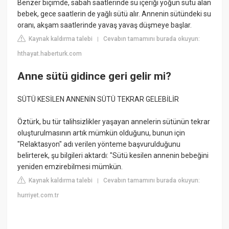
Benzer biçimde, sabah saatlerinde su içeriği yoğun sütü alan
bebek, gece saatlerin de yağlı sütü alır. Annenin sütündeki su
oranı, akşam saatlerinde yavaş yavaş düşmeye başlar.
Kaynak kaldırma talebi
Cevabın tamamını burada okuyun:
|
hthayat.haberturk.com
Anne sütü gidince geri gelir mi?
SÜTÜ KESİLEN ANNENİN SÜTÜ TEKRAR GELEBİLİR
Öztürk, bu tür talihsizlikler yaşayan annelerin sütünün tekrar
oluşturulmasının artık mümkün olduğunu, bunun için
"Relaktasyon" adı verilen yönteme başvurulduğunu
belirterek, şu bilgileri aktardı: "Sütü kesilen annenin bebeğini
yeniden emzirebilmesi mümkün.
Kaynak kaldırma talebi
Cevabın tamamını burada okuyun:
|
hurriyet.com.tr