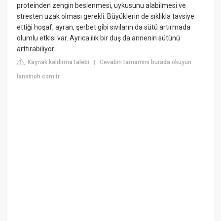
proteinden zengin beslenmesi, uykusunu alabilmesi ve
stresten uzak olması gerekli. Büyüklerin de sıklıkla tavsiye
ettiği hoşaf, ayran, şerbet gibi sıvıların da sütü artırmada
olumlu etkisi var. Ayrıca ılık bir duş da annenin sütünü
arttırabiliyor.
Kaynak kaldırma talebi
Cevabın tamamını burada okuyun:
|
lansinoh.com.tr