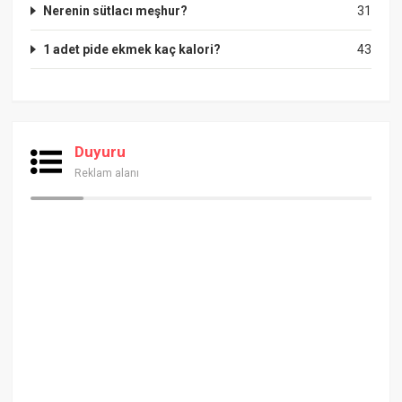
Nerenin sütlacı meşhur?
31
1 adet pide ekmek kaç kalori?
43
Duyuru
Reklam alanı