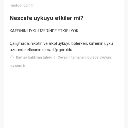
medipol.com.tr
Nescafe uykuyu etkiler mi?
KAFEİNİN UYKU ÜZERİNDE ETKİSİ YOK
Çalışmada, nikotin ve alkol uykuyu bölerken, kafeinin uyku
üzerinde etkisinin olmadığı görüldü.
Kaynak kaldırma talebi
Cevabın tamamını burada okuyun:
|
ntv.com.tr