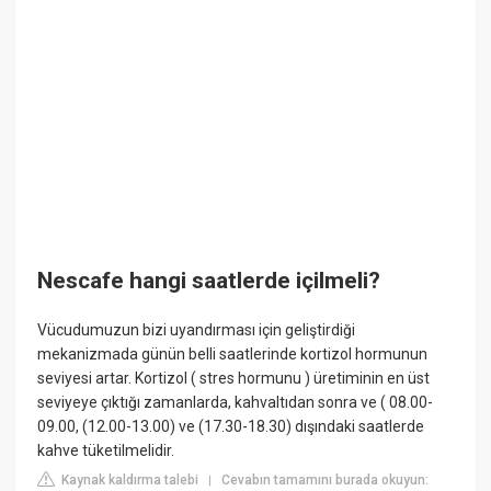
Nescafe hangi saatlerde içilmeli?
Vücudumuzun bizi uyandırması için geliştirdiği
mekanizmada günün belli saatlerinde kortizol hormunun
seviyesi artar. Kortizol ( stres hormunu ) üretiminin en üst
seviyeye çıktığı zamanlarda, kahvaltıdan sonra ve ( 08.00-
09.00, (12.00-13.00) ve (17.30-18.30) dışındaki saatlerde
kahve tüketilmelidir.
Kaynak kaldırma talebi
Cevabın tamamını burada okuyun:
|