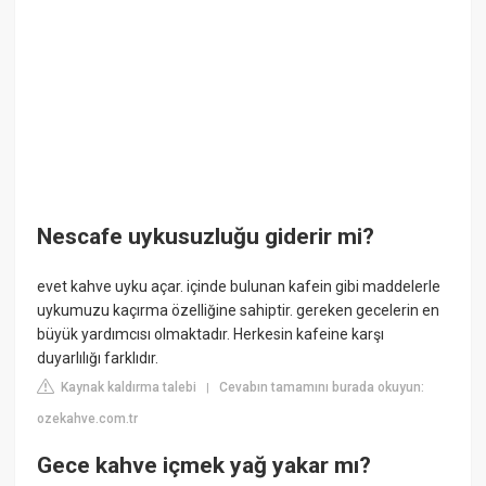
Nescafe uykusuzluğu giderir mi?
evet kahve uyku açar. içinde bulunan kafein gibi maddelerle
uykumuzu kaçırma özelliğine sahiptir. gereken gecelerin en
büyük yardımcısı olmaktadır. Herkesin kafeine karşı
duyarlılığı farklıdır.
Kaynak kaldırma talebi
Cevabın tamamını burada okuyun:
|
ozekahve.com.tr
Gece kahve içmek yağ yakar mı?