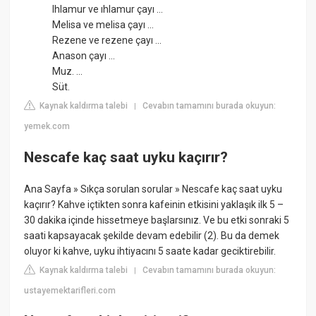
Ihlamur ve ıhlamur çayı ...
Melisa ve melisa çayı ...
Rezene ve rezene çayı ...
Anason çayı ...
Muz. ...
Süt.
Kaynak kaldırma talebi
Cevabın tamamını burada okuyun:
|
yemek.com
Nescafe kaç saat uyku kaçırır?
Ana Sayfa » Sıkça sorulan sorular » Nescafe kaç saat uyku
kaçırır? Kahve içtikten sonra kafeinin etkisini yaklaşık ilk 5 –
30 dakika içinde hissetmeye başlarsınız. Ve bu etki sonraki 5
saati kapsayacak şekilde devam edebilir (2). Bu da demek
oluyor ki kahve, uyku ihtiyacını 5 saate kadar geciktirebilir.
Kaynak kaldırma talebi
Cevabın tamamını burada okuyun:
|
ustayemektarifleri.com