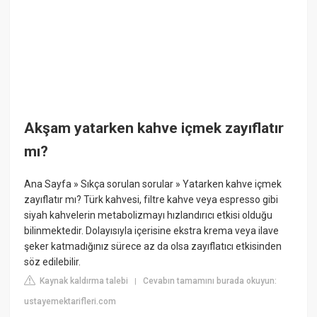
Akşam yatarken kahve içmek zayıflatır
mı?
Ana Sayfa » Sıkça sorulan sorular » Yatarken kahve içmek
zayıflatır mı? Türk kahvesi, filtre kahve veya espresso gibi
siyah kahvelerin metabolizmayı hızlandırıcı etkisi olduğu
bilinmektedir. Dolayısıyla içerisine ekstra krema veya ilave
şeker katmadığınız sürece az da olsa zayıflatıcı etkisinden
söz edilebilir.
Kaynak kaldırma talebi
Cevabın tamamını burada okuyun:
|
ustayemektarifleri.com