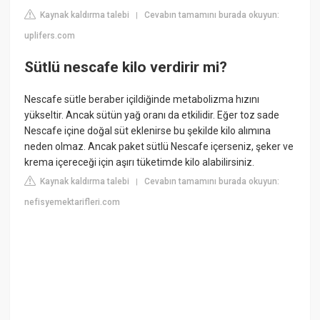
Kaynak kaldırma talebi
Cevabın tamamını burada okuyun:
|
uplifers.com
Sütlü nescafe kilo verdirir mi?
Nescafe sütle beraber içildiğinde metabolizma hızını
yükseltir. Ancak sütün yağ oranı da etkilidir. Eğer toz sade
Nescafe içine doğal süt eklenirse bu şekilde kilo alımına
neden olmaz. Ancak paket sütlü Nescafe içerseniz, şeker ve
krema içereceği için aşırı tüketimde kilo alabilirsiniz.
Kaynak kaldırma talebi
Cevabın tamamını burada okuyun:
|
nefisyemektarifleri.com