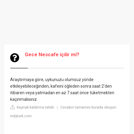
Gece Nescafe içilir mi?
Araştırmaya göre, uykunuzu olumsuz yönde
etkileyebileceğinden, kafeini öğleden sonra saat 2'den
itibaren veya yatmadan en az 7 saat önce tüketmekten
kaçınmalısınız.
Kaynak kaldırma talebi
Cevabın tamamını burada okuyun:
|
indyturk.com