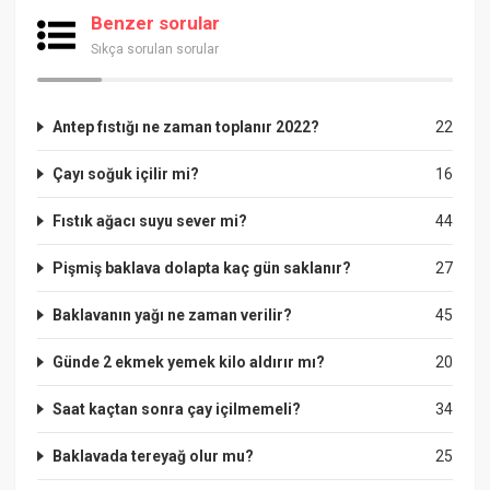
Benzer sorular
Sıkça sorulan sorular
Antep fıstığı ne zaman toplanır 2022?
22
Çayı soğuk içilir mi?
16
Fıstık ağacı suyu sever mi?
44
Pişmiş baklava dolapta kaç gün saklanır?
27
Baklavanın yağı ne zaman verilir?
45
Günde 2 ekmek yemek kilo aldırır mı?
20
Saat kaçtan sonra çay içilmemeli?
34
Baklavada tereyağ olur mu?
25