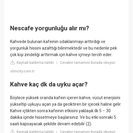
Nescafe yorgunluğu alır mı?
Kahvede bulunan kafeinin odaklanmayı arttırdığı ve
yorgunluk hissini azalttığı bilinmektedir ve bu nedenle pek
çok kişi zindeliği arttırmak için kahve içmeyi tercih eder.
Kaynak kaldırma talebi
Cevabın tamamını burada okuyun:
|
slimcity.com.tr
Kahve kaç dk da uyku açar?
Böylece yüksek oranda kafein içeren kahve, vücut enerjisini
yükseltip uykuyu açan ya da geciktiren bir içecek haline gelir.
Kahve içtikten sonra kafeinin etkisini yaklaşık ilk 5 – 30
dakika içinde hissetmeye başlarsınız. Ve bu etki sonraki 5
saati kapsayacak şekilde devam edebilir (2).
Kaynak kaldırma talebi
Cevabın tamamını burada okuyun:
|