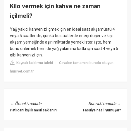
Kilo vermek için kahve ne zaman
içilmeli?
Yağ yakıcı kahvenizi içmek için en ideal saat akşamüstü 4
veya 5 saatleridir; çünkü bu saatlerde enerji düşer ve kişi
akşam yemeğinde aşırı miktarda yemek ister. İşte, hem
bunu önlemek hem de yağ yakımına katkı için saat 4 veya 5
gibi kahvenizi için.
Kaynak kaldırma talebi
Cevabın tamamını burada okuyun:
|
hurriyet.com.tr
←
Önceki makale
Sonraki makale
→
Patlıcanı kışlık nasıl saklanır?
Fasulye nasıl yumuşar?