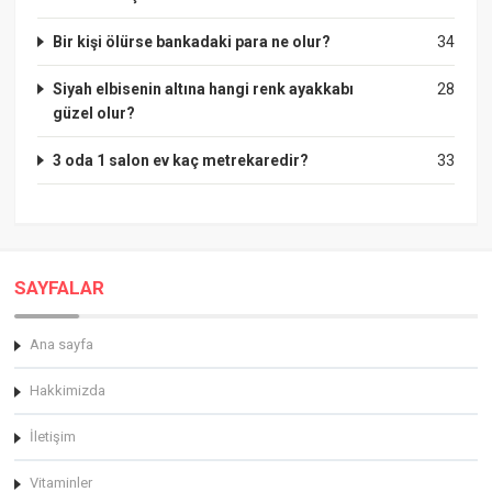
Bir kişi ölürse bankadaki para ne olur?
34
Siyah elbisenin altına hangi renk ayakkabı
28
güzel olur?
3 oda 1 salon ev kaç metrekaredir?
33
SAYFALAR
Ana sayfa
Hakkimizda
İletişim
Vitaminler