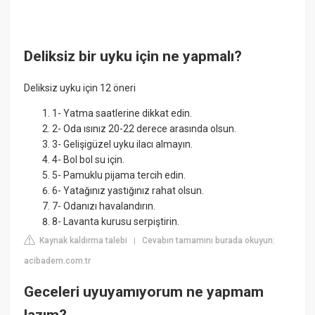
Deliksiz bir uyku için ne yapmalı?
Deliksiz uyku için 12 öneri
1- Yatma saatlerine dikkat edin.
2- Oda ısınız 20-22 derece arasında olsun.
3- Gelişigüzel uyku ilacı almayın.
4- Bol bol su için.
5- Pamuklu pijama tercih edin.
6- Yatağınız yastığınız rahat olsun.
7- Odanızı havalandırın.
8- Lavanta kurusu serpiştirin.
Kaynak kaldırma talebi
Cevabın tamamını burada okuyun:
|
acibadem.com.tr
Geceleri uyuyamıyorum ne yapmam
lazım?