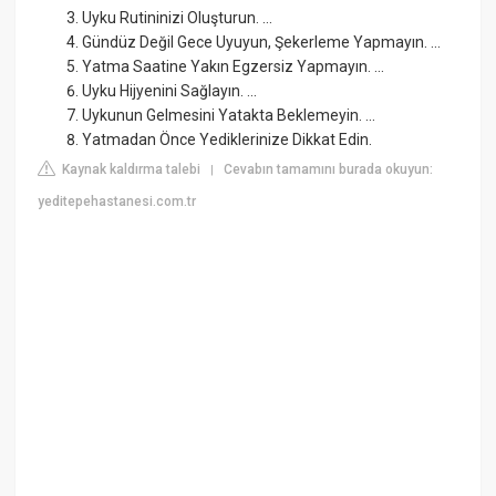
Uyku Rutininizi Oluşturun. ...
Gündüz Değil Gece Uyuyun, Şekerleme Yapmayın. ...
Yatma Saatine Yakın Egzersiz Yapmayın. ...
Uyku Hijyenini Sağlayın. ...
Uykunun Gelmesini Yatakta Beklemeyin. ...
Yatmadan Önce Yediklerinize Dikkat Edin.
Kaynak kaldırma talebi
Cevabın tamamını burada okuyun:
|
yeditepehastanesi.com.tr