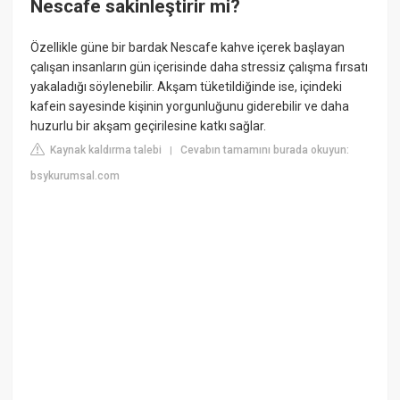
Nescafe sakinleştirir mi?
Özellikle güne bir bardak Nescafe kahve içerek başlayan
çalışan insanların gün içerisinde daha stressiz çalışma fırsatı
yakaladığı söylenebilir. Akşam tüketildiğinde ise, içindeki
kafein sayesinde kişinin yorgunluğunu giderebilir ve daha
huzurlu bir akşam geçirilesine katkı sağlar.
Kaynak kaldırma talebi
Cevabın tamamını burada okuyun:
|
bsykurumsal.com