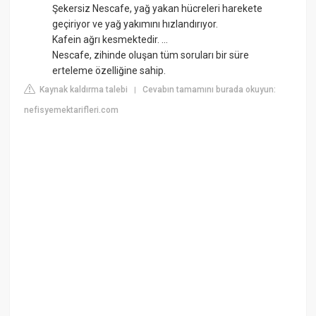
Şekersiz Nescafe, yağ yakan hücreleri harekete
geçiriyor ve yağ yakımını hızlandırıyor.
Kafein ağrı kesmektedir. ...
Nescafe, zihinde oluşan tüm soruları bir süre
erteleme özelliğine sahip.
Kaynak kaldırma talebi
Cevabın tamamını burada okuyun:
|
nefisyemektarifleri.com