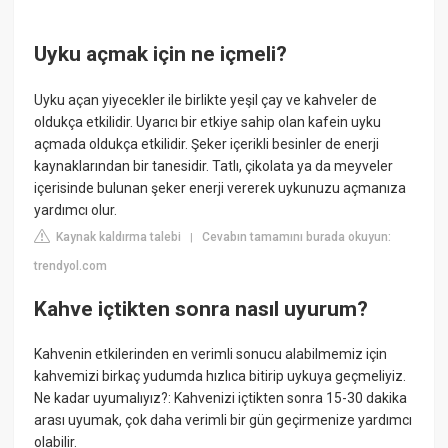
Uyku açmak için ne içmeli?
Uyku açan yiyecekler ile birlikte yeşil çay ve kahveler de
oldukça etkilidir. Uyarıcı bir etkiye sahip olan kafein uyku
açmada oldukça etkilidir. Şeker içerikli besinler de enerji
kaynaklarından bir tanesidir. Tatlı, çikolata ya da meyveler
içerisinde bulunan şeker enerji vererek uykunuzu açmanıza
yardımcı olur.
Kaynak kaldırma talebi
Cevabın tamamını burada okuyun:
|
trendyol.com
Kahve içtikten sonra nasıl uyurum?
Kahvenin etkilerinden en verimli sonucu alabilmemiz için
kahvemizi birkaç yudumda hızlıca bitirip uykuya geçmeliyiz.
Ne kadar uyumalıyız?: Kahvenizi içtikten sonra 15-30 dakika
arası uyumak, çok daha verimli bir gün geçirmenize yardımcı
olabilir.