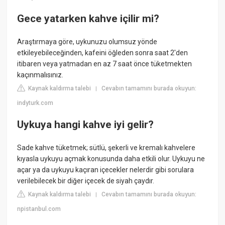
Gece yatarken kahve içilir mi?
Araştırmaya göre, uykunuzu olumsuz yönde
etkileyebileceğinden, kafeini öğleden sonra saat 2'den
itibaren veya yatmadan en az 7 saat önce tüketmekten
kaçınmalısınız.
Kaynak kaldırma talebi
Cevabın tamamını burada okuyun:
|
indyturk.com
Uykuya hangi kahve iyi gelir?
Sade kahve tüketmek; sütlü, şekerli ve kremalı kahvelere
kıyasla uykuyu açmak konusunda daha etkili olur. Uykuyu ne
açar ya da uykuyu kaçıran içecekler nelerdir gibi sorulara
verilebilecek bir diğer içecek de siyah çaydır.
Kaynak kaldırma talebi
Cevabın tamamını burada okuyun:
|
npistanbul.com