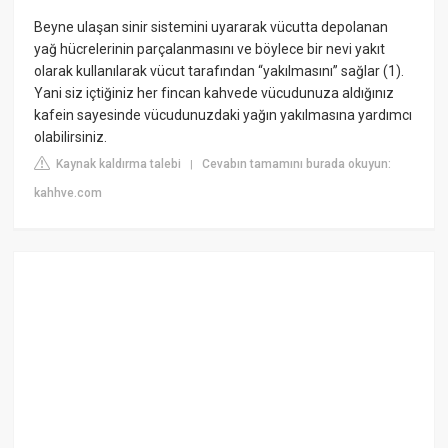
Beyne ulaşan sinir sistemini uyararak vücutta depolanan
yağ hücrelerinin parçalanmasını ve böylece bir nevi yakıt
olarak kullanılarak vücut tarafından “yakılmasını” sağlar (1).
Yani siz içtiğiniz her fincan kahvede vücudunuza aldığınız
kafein sayesinde vücudunuzdaki yağın yakılmasına yardımcı
olabilirsiniz.
Kaynak kaldırma talebi
Cevabın tamamını burada okuyun:
|
kahhve.com