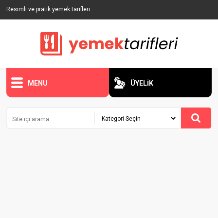
Resimli ve pratik yemek tarifleri
MENU
ÜYELİK