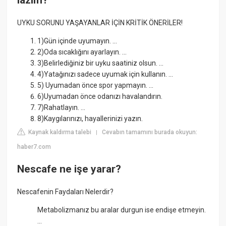
UYKU SORUNU YAŞAYANLAR İÇİN KRİTİK ÖNERİLER!
1)Gün içinde uyumayın. ...
2)Oda sıcaklığını ayarlayın. ...
3)Belirlediğiniz bir uyku saatiniz olsun. ...
4)Yatağınızı sadece uyumak için kullanın. ...
5) Uyumadan önce spor yapmayın. ...
6)Uyumadan önce odanızı havalandırın.
7)Rahatlayın. ...
8)Kaygılarınızı, hayallerinizi yazın.
Kaynak kaldırma talebi
Cevabın tamamını burada okuyun:
|
haber7.com
Nescafe ne işe yarar?
Nescafenin Faydaları Nelerdir?
Metabolizmanız bu aralar durgun ise endişe etmeyin.
...