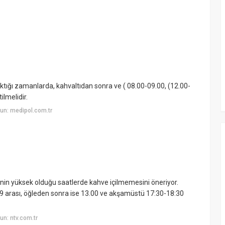
ıktığı zamanlarda, kahvaltıdan sonra ve ( 08.00-09.00, (12.00-
ilmelidir.
un: medipol.com.tr
esinin yüksek olduğu saatlerde kahve içilmemesini öneriyor.
8-9 arası, öğleden sonra ise 13.00 ve akşamüstü 17:30-18:30
n: ntv.com.tr