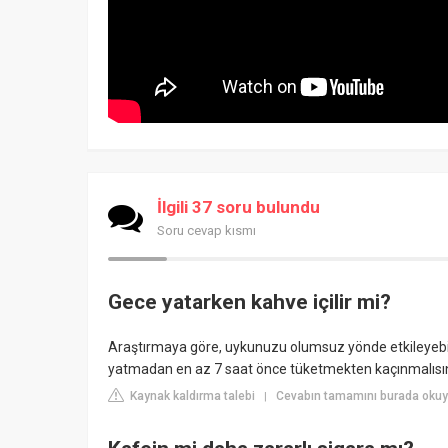
İlgili 37 soru bulundu
Soru cevap kısmı
Gece yatarken kahve içilir mi?
Araştırmaya göre, uykunuzu olumsuz yönde etkileyebil
yatmadan en az 7 saat önce tüketmekten kaçınmalısın
Kaynak kaldırma talebi
Cevabın tamamını burada okuy
|