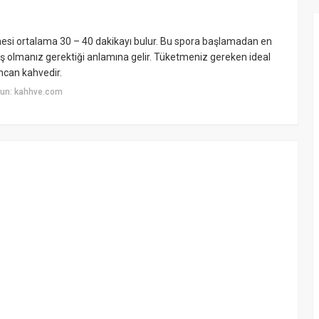
rmesi ortalama 30 – 40 dakikayı bulur. Bu spora başlamadan en
olmanız gerektiği anlamına gelir. Tüketmeniz gereken ideal
incan kahvedir.
yun: kahhve.com