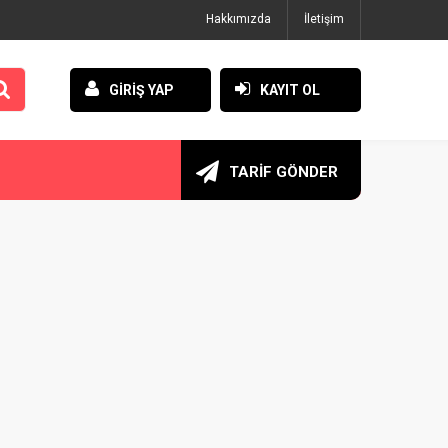
Hakkımızda
İletişim
GİRİŞ YAP
KAYIT OL
TARİF GÖNDER