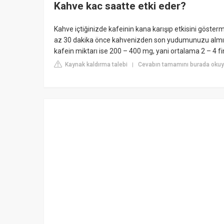
Kahve kac saatte etki eder?
Kahve içtiğinizde kafeinin kana karışıp etkisini göste
az 30 dakika önce kahvenizden son yudumunuzu almış 
kafein miktarı ise 200 – 400 mg, yani ortalama 2 – 4 f
Kaynak kaldırma talebi
Cevabın tamamını burada oku
|