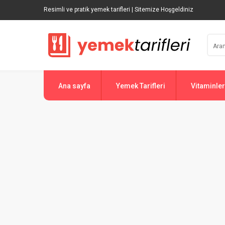
Resimli ve pratik yemek tarifleri | Sitemize Hoşgeldiniz
Ana sayfa
Yemek Tarifleri
Vitaminler