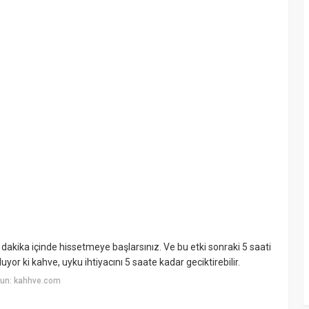
0 dakika içinde hissetmeye başlarsınız. Ve bu etki sonraki 5 saati
or ki kahve, uyku ihtiyacını 5 saate kadar geciktirebilir.
yun: kahhve.com