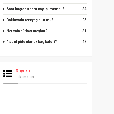
Saat kaçtan sonra çay içilmemeli?
34
Baklavada tereyağ olur mu?
25
Nerenin sütlacı meşhur?
31
1 adet pide ekmek kaç kalori?
43
Duyuru
Reklam alanı