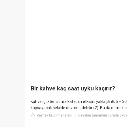
Bir kahve kaç saat uyku kaçırır?
Kahve içtikten sonra kafeinin etkisini yaklaşık ilk 5 – 3
kapsayacak şekilde devam edebilir (2). Bu da demek oluy
Kaynak kaldırma talebi
Cevabın tamamını burada oku
|