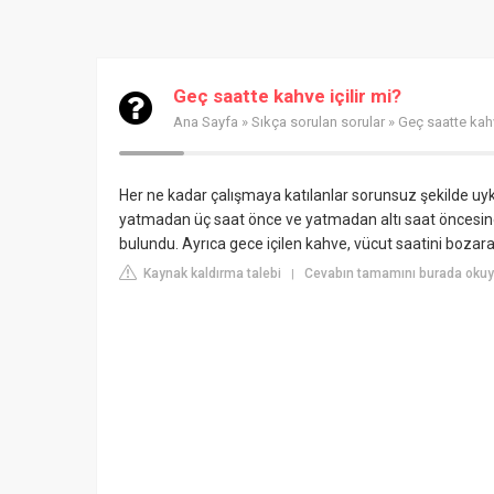
Geç saatte kahve içilir mi?
Ana Sayfa
»
Sıkça sorulan sorular
» Geç saatte kahv
Her ne kadar çalışmaya katılanlar sorunsuz şekilde uy
yatmadan üç saat önce ve yatmadan altı saat öncesine 
bulundu. Ayrıca gece içilen kahve, vücut saatini bozara
Kaynak kaldırma talebi
Cevabın tamamını burada okuy
|