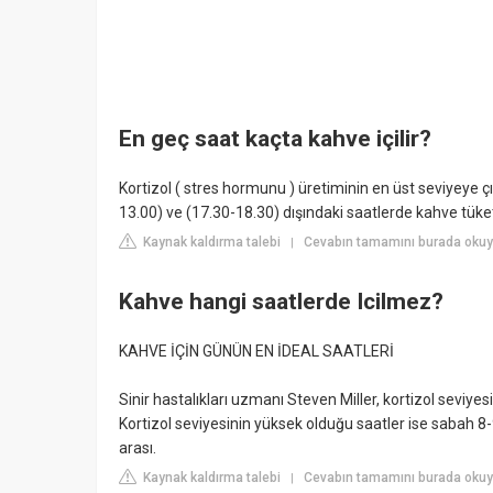
En geç saat kaçta kahve içilir?
Kortizol ( stres hormunu ) üretiminin en üst seviyeye ç
13.00) ve (17.30-18.30) dışındaki saatlerde kahve tüket
Kaynak kaldırma talebi
Cevabın tamamını burada okuy
|
Kahve hangi saatlerde Icilmez?
KAHVE İÇİN GÜNÜN EN İDEAL SAATLERİ
Sinir hastalıkları uzmanı Steven Miller, kortizol seviy
Kortizol seviyesinin yüksek olduğu saatler ise sabah 
arası.
Kaynak kaldırma talebi
Cevabın tamamını burada okuyu
|