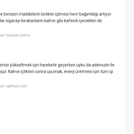
e benzeri maddelerin birlikte içilmesi hem bağımlılığı artıyor
r sigarayı bırakanların kahve gibi kafeinli içecekleri de
n: hurriyet.com.tr
imizi yükseltmek için harekete geçerken uyku da adenozin ile
ur. Kahve içtikten sonra uyumak, enerji üretmesi için tüm işi
un: uplifers.com