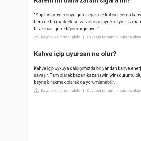
Kafein mi daha zararlı sigara mı?
"Yapılan araştırmaya göre sigara ile kafein içeren kahv
hem de bu maddelerin zararlarını ikiye katlıyor. Uzmanla
bırakması gerektiğini vurguluyor."
Kaynak kaldırma talebi
Cevabın tamamını burada okuyu
|
Kahve içip uyursan ne olur?
Kahve içip uykuya daldığımızda bir yandan kahve enerj
savaşır. Tam olarak kazan-kazan (win win) durumu oluş
beyne bırakmak olarak da yorumlanabilir.
Kaynak kaldırma talebi
Cevabın tamamını burada okuy
|