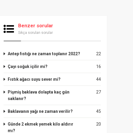
Benzer sorular
Sıkça sorulan sorular
Antep fıstığı ne zaman toplanır 2022?
22
Çayı soğuk içilir mi?
16
Fıstık ağacı suyu sever mi?
44
Pişmiş baklava dolapta kaç gün
27
saklanır?
Baklavanın yağı ne zaman verilir?
45
Günde 2 ekmek yemek kilo aldırır
20
mı?