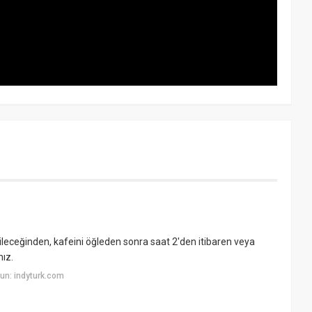
eceğinden, kafeini öğleden sonra saat 2'den itibaren veya
ız.
un: indyturk.com