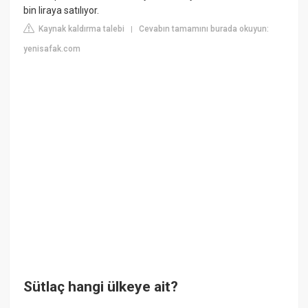
bin liraya satılıyor.
Kaynak kaldırma talebi
Cevabın tamamını burada okuyun:
|
yenisafak.com
Sütlaç hangi ülkeye ait?