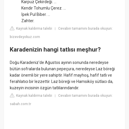
Karpuz Çekirdeği. ...
Kendir Tohumlu Çerez. ...
İpek Pul Biber. ...
Zahter.
Kaynak kaldırma talebi
Cevabın tamamını burada okuyun:
|
bizevdeyokuz.com
Karadenizin hangi tatlısı meşhur?
Doğu Karadeniz'de Ağustos ayının sonunda neredeyse
bütün sofralarda bulunan pepeçura, neredeyse Laz böreği
kadar önemli bir yere sahiptir. Hafif mayhoş, hafif tatlı ve
ferahlatıcı bir lezzettir. Laz böreği ve Hamsiköy sütlacı da,
kuzeyin incisinin özgün tatlılarındandır.
Kaynak kaldırma talebi
Cevabın tamamını burada okuyun:
|
sabah.com.tr