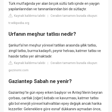
Türk mutfağında yer alan birçok sütlü tatlı içinde en yaygın
yapılanlarından ve tanınanlarından biri de sütlaçtır.
Kaynak kaldırma talebi
Cevabın tamamını burada okuyun:
|
tr.wikipedia.org
Urfanın meşhur tatlısı nedir?
Şanlıurfa'nın meşhur yöresel tatlıları arasında şıllık tatlısı,
zingil tatlısı, burma kadayıfı, peynir helvası, katmer tatlısı ve
haside tatlısı yer almaktadır.
Kaynak kaldırma talebi
Cevabın tamamını burada okuyun:
|
gezinomi.com
Gaziantep Sabah ne yenir?
Gaziantep'te gün epey erken başlıyor ve Antep'lilerin beyran
çorbası, cartlak (ciğer) kebabı ve kavurması, katmer tatlısı
gibi bol enerjili yöresel kahvaltıları epey değişik ancak harika
lezzetler. Geleneklere göre esnaf dükkanını açmadan önce,