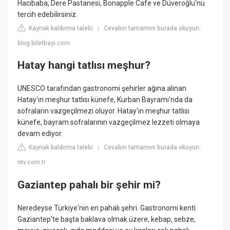
Hacıbaba, Dere Pastanesi, Bonapple Cafe ve Düveroğlu'nu
tercih edebilirsiniz.
Kaynak kaldırma talebi
Cevabın tamamını burada okuyun:
|
blog.biletbayi.com
Hatay hangi tatlısı meşhur?
UNESCO tarafından gastronomi şehirler ağına alınan
Hatay'ın meşhur tatlısı künefe, Kurban Bayramı'nda da
sofraların vazgeçilmezi oluyor. Hatay'ın meşhur tatlısı
künefe, bayram sofralarının vazgeçilmez lezzeti olmaya
devam ediyor.
Kaynak kaldırma talebi
Cevabın tamamını burada okuyun:
|
ntv.com.tr
Gaziantep pahalı bir şehir mi?
Neredeyse Türkiye'nin en pahalı şehri. Gastronomi kenti
Gaziantep'te başta baklava olmak üzere, kebap, sebze,