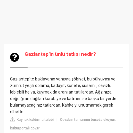
Gaziantep'in ünlü tatlısı nedir?
Gaziantep'te baklavanın yanısıra şöbiyet, bülbülyuvası ve
zümrüt yeşili dolama, kadayıf, künefe, susamlı, cevizli,
leblebili helva, kuymak da aranılan tatlılardan. Ağzınıza
değdiği an dağılan kurabiye ve katmer ise başka bir yerde
bulamayacağınız tatlardan. Kahke'yi unutmamak gerek
elbette.
Kaynak kaldırma talebi
Cevabın tamamını burada okuyun:
|
kulturportali.gov.tr