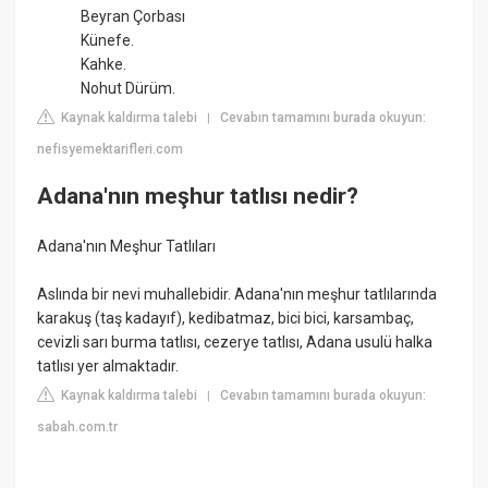
Beyran Çorbası
Künefe.
Kahke.
Nohut Dürüm.
Kaynak kaldırma talebi
Cevabın tamamını burada okuyun:
|
nefisyemektarifleri.com
Adana'nın meşhur tatlısı nedir?
Adana'nın Meşhur Tatlıları
Aslında bir nevi muhallebidir. Adana'nın meşhur tatlılarında
karakuş (taş kadayıf), kedibatmaz, bici bici, karsambaç,
cevizli sarı burma tatlısı, cezerye tatlısı, Adana usulü halka
tatlısı yer almaktadır.
Kaynak kaldırma talebi
Cevabın tamamını burada okuyun:
|
sabah.com.tr