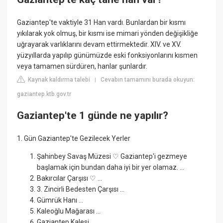
Gaziantep'te vaktiyle 31 Han vardı. Bunlardan bir kısmı
yıkılarak yok olmuş, bir kısmı ise mimari yönden değişikliğe
uğrayarak varlıklarını devam ettirmektedir. XIV. ve XV.
yüzyıllarda yapılıp günümüzde eski fonksiyonlarını kısmen
veya tamamen sürdüren, hanlar şunlardır.
Kaynak kaldırma talebi
Cevabın tamamını burada okuyun:
|
gaziantep.ktb.gov.tr
Gaziantep'te 1 günde ne yapılır?
1. Gün Gaziantep'te Gezilecek Yerler
Şahinbey Savaş Müzesi ♡ Gaziantep'i gezmeye
başlamak için bundan daha iyi bir yer olamaz. ...
Bakırcılar Çarşısı ♡ ...
3. Zincirli Bedesten Çarşısı ...
Gümrük Hanı ...
Kaleoğlu Mağarası ...
Gaziantep Kalesi. ...