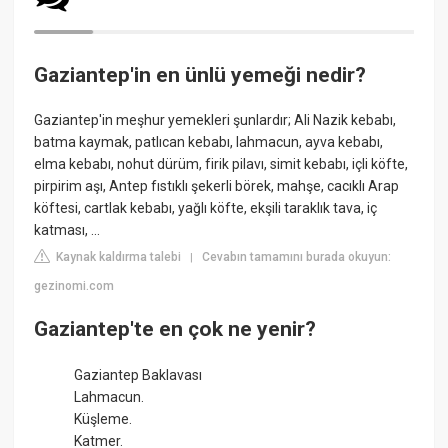
Gaziantep'in en ünlü yemeği nedir?
Gaziantep'in meşhur yemekleri şunlardır; Ali Nazik kebabı,
batma kaymak, patlıcan kebabı, lahmacun, ayva kebabı,
elma kebabı, nohut dürüm, firik pilavı, simit kebabı, içli köfte,
pirpirim aşı, Antep fıstıklı şekerli börek, mahşe, cacıklı Arap
köftesi, cartlak kebabı, yağlı köfte, ekşili taraklık tava, iç
katması, ...
Kaynak kaldırma talebi
Cevabın tamamını burada okuyun:
|
gezinomi.com
Gaziantep'te en çok ne yenir?
Gaziantep Baklavası
Lahmacun.
Küşleme.
Katmer.