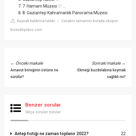
7. Hamam Müzesi ♡ ...
8. Gaziantep Kahramanlık Panorama Müzesi.
Kaynak kaldırma talebi
Cevabın tamamını burada okuyun:
|
bizevdeyokuz.com
←
Önceki makale
Sonraki makale
→
Arnavut böreğinin üstüne ne
Ekmeği buzdolabına koymak
sürülür?
sağlıklı mı?
Benzer sorular
Sıkça sorulan sorular
Antep fıstığı ne zaman toplanır 2022?
22