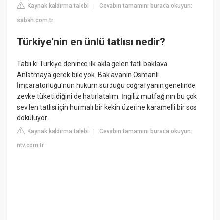
Kaynak kaldırma talebi
Cevabın tamamını burada okuyun:
|
sabah.com.tr
Türkiye'nin en ünlü tatlısı nedir?
Tabii ki Türkiye denince ilk akla gelen tatlı baklava.
Anlatmaya gerek bile yok. Baklavanın Osmanlı
İmparatorluğu'nun hüküm sürdüğü coğrafyanın genelinde
zevke tüketildiğini de hatırlatalım. İngiliz mutfağının bu çok
sevilen tatlısı için hurmalı bir kekin üzerine karamelli bir sos
dökülüyor.
Kaynak kaldırma talebi
Cevabın tamamını burada okuyun:
|
ntv.com.tr