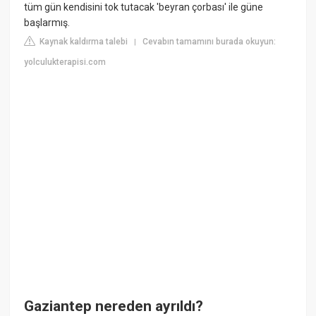
tüm gün kendisini tok tutacak 'beyran çorbası' ile güne
başlarmış.
Kaynak kaldırma talebi
Cevabın tamamını burada okuyun:
|
yolculukterapisi.com
Gaziantep nereden ayrıldı?