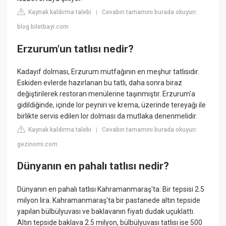
Kaynak kaldırma talebi
Cevabın tamamını burada okuyun:
|
blog.biletbayi.com
Erzurum'un tatlısı nedir?
Kadayıf dolması, Erzurum mutfağının en meşhur tatlısıdır.
Eskiden evlerde hazırlanan bu tatlı, daha sonra biraz
değiştirilerek restoran menülerine taşınmıştır. Erzurum'a
gidildiğinde, içinde lor peyniri ve krema, üzerinde tereyağı ile
birlikte servis edilen lor dolması da mutlaka denenmelidir.
Kaynak kaldırma talebi
Cevabın tamamını burada okuyun:
|
gezinomi.com
Dünyanın en pahalı tatlısı nedir?
Dünyanın en pahalı tatlısı Kahramanmaraş'ta: Bir tepsisi 2.5
milyon lira. Kahramanmaraş'ta bir pastanede altın tepside
yapılan bülbülyuvası ve baklavanın fiyatı dudak uçuklattı.
Altın tepside baklava 2.5 milyon, bülbülyuvası tatlısı ise 500