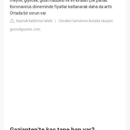
meyve, giyecek, gıda maddesi ve ev kiraları çok pahalı.
Koronavirüs döneminde fiyatlar katlanarak daha da arttı.
Ortada bir sorun var.
Kaynak kaldırma talebi
Cevabın tamamını burada okuyun:
|
guncelgazete.com
Gaziantep'te kaç tane han var?