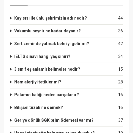
Kayısısı ile ünlü şehrimizin adı nedir?
44
Vakumlu peynir ne kadar dayanır?
36
Sert zeminde yatmak bele iyi gelir mi?
42
IELTS sınavı hangi yaş sınırı?
34
3 sınıf eş anlamlı kelimeler nedir?
15
Nem alerjiyi tetikler mi?
28
Palamut balığı neden parçalanır?
16
Bilişsel tuzak ne demek?
16
Geriye dönük SGK prim ödemesi var mı?
37
Hangi cinsiyette kalp atışı erken duyulur?
19