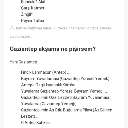
Küncülü* Akıt.
Çarşı Katmeri.
Zingil*
Peynir Tatlısı
Kaynak kaldırma talebi
Cevabın tamamını burada okuyun:
|
sanliurfa.bel.tr
Gaziantep akşama ne pişirsem?
Yeni Gaziantep
Fındık Lahmacun (Antep) ...
Bayram Yuvarlaması (Gaziantep Yöresel Yemek) ...
Antepe Özgü Ispanaklı Kömbe. ...
Yuvalama Gaziantep Yöresel Bayram Yemeği. ...
Gaziantep'imin Özel Lezzeti Bayram Yuvalaması ...
Yuvalama (Gaziantep Yemeği) ...
Gaziantep'imin Aş Otlu Buğulama Pilavı (Az Bilinen
Lezzet) ...
G.Antep Kahkesi.