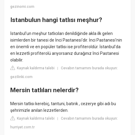
gezinomi.com
Istanbulun hangi tatlısı meşhur?
İstanbul'un meşhur tatlıcıları denildiğinde akla ilk gelen
isimlerden bir tanesi de İnci Pastanesi'dir. İnci Pastanesi'nin
en önemli ve en popüler tatlısı ise profiteroldür. İstanbul'da
en lezzetli profiterolü arıyorsanız durağınız İnci Pastanesi
olabilir.
Kaynak kaldırma talebi
Cevabın tamamını burada okuyun:
|
gezilinki.com
Mersin tatlıları nelerdir?
Mersin tatlısı kerebiç, tantuni, batırık , cezerye gibi adı bu
şehrimizle anılan lezzetlerden.
Kaynak kaldırma talebi
Cevabın tamamını burada okuyun:
|
hurriyet.com.tr