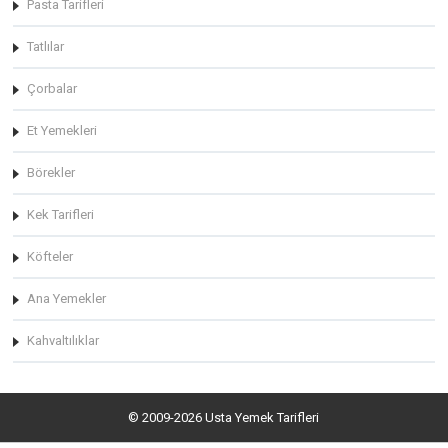
Pasta Tarifleri
Tatlılar
Çorbalar
Et Yemekleri
Börekler
Kek Tarifleri
Köfteler
Ana Yemekler
Kahvaltılıklar
© 2009-2026 Usta Yemek Tarifleri