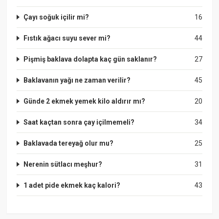
Çayı soğuk içilir mi?
16
Fıstık ağacı suyu sever mi?
44
Pişmiş baklava dolapta kaç gün saklanır?
27
Baklavanın yağı ne zaman verilir?
45
Günde 2 ekmek yemek kilo aldırır mı?
20
Saat kaçtan sonra çay içilmemeli?
34
Baklavada tereyağ olur mu?
25
Nerenin sütlacı meşhur?
31
1 adet pide ekmek kaç kalori?
43