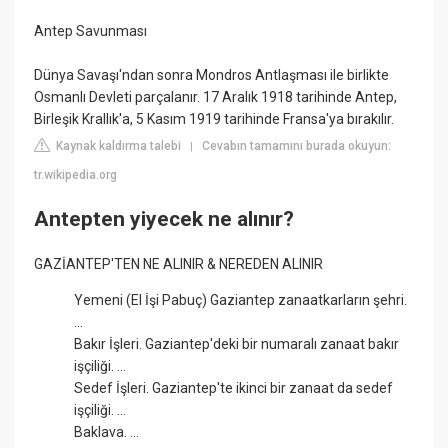
Antep Savunması
Dünya Savaşı'ndan sonra Mondros Antlaşması ile birlikte
Osmanlı Devleti parçalanır. 17 Aralık 1918 tarihinde Antep,
Birleşik Krallık'a, 5 Kasım 1919 tarihinde Fransa'ya bırakılır.
Kaynak kaldırma talebi
Cevabın tamamını burada okuyun:
|
tr.wikipedia.org
Antepten yiyecek ne alınır?
GAZİANTEP'TEN NE ALINIR & NEREDEN ALINIR
Yemeni (El İşi Pabuç) Gaziantep zanaatkarların şehri.
...
Bakır İşleri. Gaziantep'deki bir numaralı zanaat bakır
işçiliği. ...
Sedef İşleri. Gaziantep'te ikinci bir zanaat da sedef
işçiliği. ...
Baklava. ...