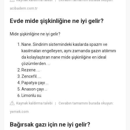
|
acibadem.com.tr
Evde mide şişkinliğine ne iyi gelir?
Mide şişkinliğine ne iyi gelir?
Nane. Sindirim sistemindeki kaslarda spazm ve
kasılmaları engelleyen, aynı zamanda gazın atılımını
da kolaylaştıran nane mide şişkinliğine en ideal
çözümlerden. ...
Rezene. ...
Zencefil. ...
Papatya çayı ...
Anason çayı ...
Limonlu su.
Kaynak kaldırma talebi
Cevabın tamamını burada okuyun:
|
yemek.com
Bağırsak gazı için ne iyi gelir?