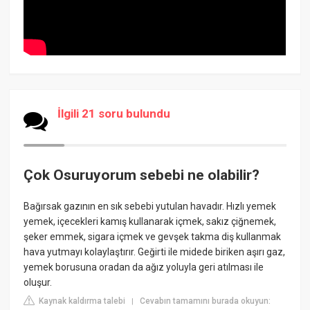
İlgili 21 soru bulundu
Çok Osuruyorum sebebi ne olabilir?
Bağırsak gazının en sık sebebi yutulan havadır. Hızlı yemek
yemek, içecekleri kamış kullanarak içmek, sakız çiğnemek,
şeker emmek, sigara içmek ve gevşek takma diş kullanmak
hava yutmayı kolaylaştırır. Geğirti ile midede biriken aşırı gaz,
yemek borusuna oradan da ağız yoluyla geri atılması ile
oluşur.
Kaynak kaldırma talebi
Cevabın tamamını burada okuyun:
|