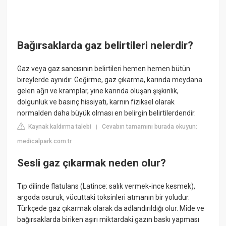
Bağırsaklarda gaz belirtileri nelerdir?
Gaz veya gaz sancısının belirtileri hemen hemen bütün
bireylerde aynıdır. Geğirme, gaz çıkarma, karında meydana
gelen ağrı ve kramplar, yine karında oluşan şişkinlik,
dolgunluk ve basınç hissiyatı, karnın fiziksel olarak
normalden daha büyük olması en belirgin belirtilerdendir.
Kaynak kaldırma talebi
Cevabın tamamını burada okuyun:
|
medicalpark.com.tr
Sesli gaz çıkarmak neden olur?
Tıp dilinde flatulans (Latince: salık vermek-ince kesmek),
argoda osuruk, vücuttaki toksinleri atmanın bir yoludur.
Türkçede gaz çıkarmak olarak da adlandırıldığı olur. Mide ve
bağırsaklarda biriken aşırı miktardaki gazın baskı yapması