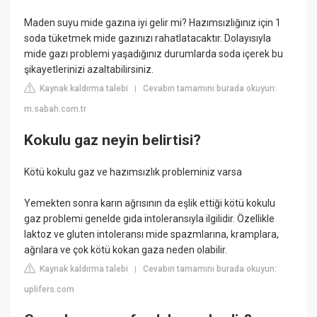
Maden suyu mide gazına iyi gelir mi? Hazımsızlığınız için 1
soda tüketmek mide gazınızı rahatlatacaktır. Dolayısıyla
mide gazı problemi yaşadığınız durumlarda soda içerek bu
şikayetlerinizi azaltabilirsiniz.
Kaynak kaldırma talebi
Cevabın tamamını burada okuyun:
|
m.sabah.com.tr
Kokulu gaz neyin belirtisi?
Kötü kokulu gaz ve hazımsızlık probleminiz varsa
Yemekten sonra karın ağrısının da eşlik ettiği kötü kokulu
gaz problemi genelde gıda intoleransıyla ilgilidir. Özellikle
laktoz ve gluten intoleransı mide spazmlarına, kramplara,
ağrılara ve çok kötü kokan gaza neden olabilir.
Kaynak kaldırma talebi
Cevabın tamamını burada okuyun:
|
uplifers.com