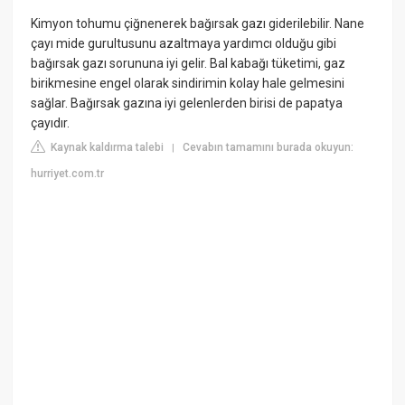
Kimyon tohumu çiğnenerek bağırsak gazı giderilebilir. Nane
çayı mide gurultusunu azaltmaya yardımcı olduğu gibi
bağırsak gazı sorununa iyi gelir. Bal kabağı tüketimi, gaz
birikmesine engel olarak sindirimin kolay hale gelmesini
sağlar. Bağırsak gazına iyi gelenlerden birisi de papatya
çayıdır.
Kaynak kaldırma talebi
Cevabın tamamını burada okuyun:
|
hurriyet.com.tr