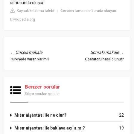
sonucunda oluşur.
Kaynak kaldırma talebi
Cevabın tamamını burada okuyun:
|
tr.wikipedia.org
←
Önceki makale
Sonraki makale
→
Türkiyede varan var mı?
Operatörü nasıl olunur?
Benzer sorular
Sıkça sorulan sorular
Mısır nişastası ile ne olur?
22
Mısır nişastası ile baklava açılır mı?
19