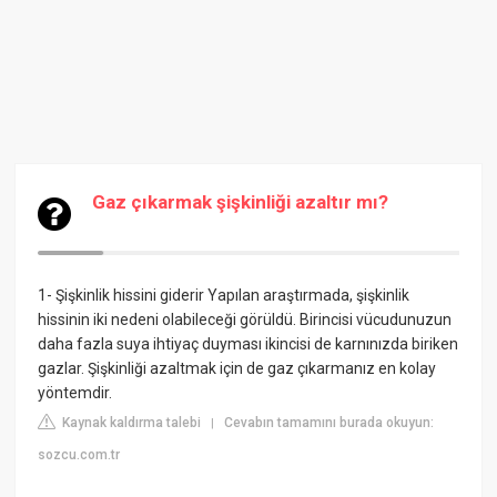
Gaz çıkarmak şişkinliği azaltır mı?
1- Şişkinlik hissini giderir
Yapılan araştırmada, şişkinlik
hissinin iki nedeni olabileceği görüldü. Birincisi vücudunuzun
daha fazla suya ihtiyaç duyması ikincisi de karnınızda biriken
gazlar. Şişkinliği azaltmak için de gaz çıkarmanız en kolay
yöntemdir.
Kaynak kaldırma talebi
Cevabın tamamını burada okuyun:
|
sozcu.com.tr