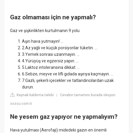
Gaz olmaması için ne yapmalı?
Gaz ve şişkinlikten kurtulmanın 9 yolu
Aşırı hava yutmayın! ...
2.Az yağlı ve küçük porsiyonlar tüketin. ...
3.Yemek sonrası uzanmayın. ...
4.Yürüyüş ve egzersiz yapın. ...
5.Laktoz intoleransına dikkat. ...
6.Sebze, meyve ve lifli gıdada aşırıya kaçmayın. ...
7.Gazlı, şekerli içecekler ve tatlandırıcılardan uzak
durun.
Kaynak kaldırma talebi
Cevabın tamamını burada okuyun:
|
sozcu.com.tr
Ne yesem gaz yapıyor ne yapmalıyım?
Hava yutulması (Aerofaji) midedeki gazın en önemli