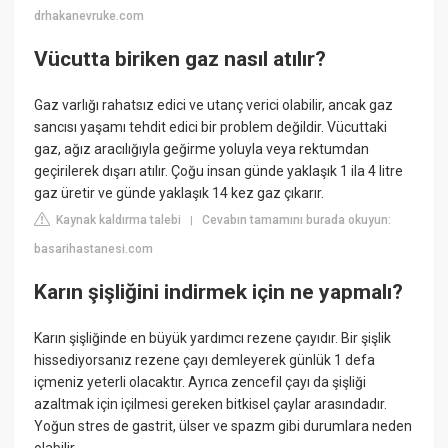
drhakanevruke.com
Vücutta biriken gaz nasıl atılır?
Gaz varlığı rahatsız edici ve utanç verici olabilir, ancak gaz
sancısı yaşamı tehdit edici bir problem değildir. Vücuttaki
gaz, ağız aracılığıyla geğirme yoluyla veya rektumdan
geçirilerek dışarı atılır. Çoğu insan günde yaklaşık 1 ila 4 litre
gaz üretir ve günde yaklaşık 14 kez gaz çıkarır.
Kaynak kaldırma talebi
Cevabın tamamını burada okuyun:
|
basarihastanesi.com
Karın şişliğini indirmek için ne yapmalı?
Karın şişliğinde en büyük yardımcı rezene çayıdır. Bir şişlik
hissediyorsanız rezene çayı demleyerek günlük 1 defa
içmeniz yeterli olacaktır. Ayrıca zencefil çayı da şişliği
azaltmak için içilmesi gereken bitkisel çaylar arasındadır.
Yoğun stres de gastrit, ülser ve spazm gibi durumlara neden
olabilir.