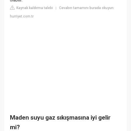
Kaynak kaldırma talebi
Cevabın tamamını burada okuyun:
|
hurriyet.com.tr
Maden suyu gaz sıkışmasına iyi gelir
mi?