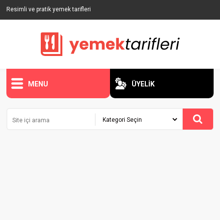
Resimli ve pratik yemek tarifleri
MENU
ÜYELİK