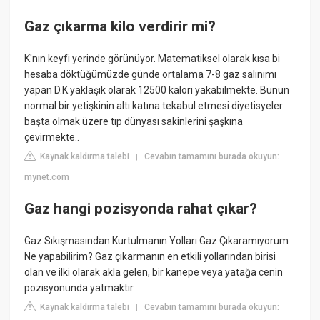
Gaz çıkarma kilo verdirir mi?
K'nın keyfi yerinde görünüyor. Matematiksel olarak kısa bi
hesaba döktüğümüzde günde ortalama 7-8 gaz salınımı
yapan D.K yaklaşık olarak 12500 kalori yakabilmekte. Bunun
normal bir yetişkinin altı katına tekabul etmesi diyetisyeler
başta olmak üzere tıp dünyası sakinlerini şaşkına
çevirmekte..
Kaynak kaldırma talebi
Cevabın tamamını burada okuyun:
|
mynet.com
Gaz hangi pozisyonda rahat çıkar?
Gaz Sıkışmasından Kurtulmanın Yolları Gaz Çıkaramıyorum
Ne yapabilirim? Gaz çıkarmanın en etkili yollarından birisi
olan ve ilki olarak akla gelen, bir kanepe veya yatağa cenin
pozisyonunda yatmaktır.
Kaynak kaldırma talebi
Cevabın tamamını burada okuyun:
|