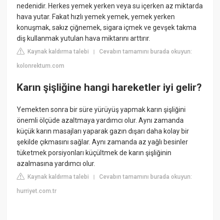
nedenidir. Herkes yemek yerken veya su içerken az miktarda
hava yutar. Fakat hızlı yemek yemek, yemek yerken
konuşmak, sakız çiğnemek, sigara içmek ve gevşek takma
diş kullanmak yutulan hava miktarını arttırır.
Kaynak kaldırma talebi
Cevabın tamamını burada okuyun:
|
kolonrektum.com
Karın şişliğine hangi hareketler iyi gelir?
Yemekten sonra bir süre yürüyüş yapmak karın şişliğini
önemli ölçüde azaltmaya yardımcı olur. Aynı zamanda
küçük karın masajları yaparak gazın dışarı daha kolay bir
şekilde çıkmasını sağlar. Aynı zamanda az yağlı besinler
tüketmek porsiyonları küçültmek de karın şişliğinin
azalmasına yardımcı olur.
Kaynak kaldırma talebi
Cevabın tamamını burada okuyun:
|
hurriyet.com.tr