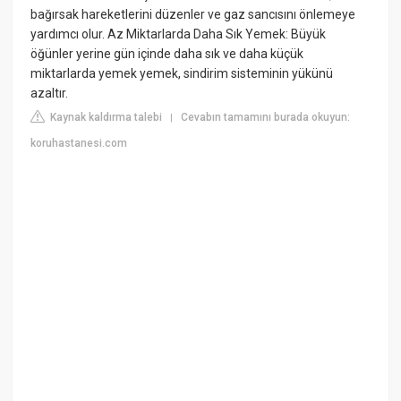
bağırsak hareketlerini düzenler ve gaz sancısını önlemeye
yardımcı olur. Az Miktarlarda Daha Sık Yemek: Büyük
öğünler yerine gün içinde daha sık ve daha küçük
miktarlarda yemek yemek, sindirim sisteminin yükünü
azaltır.
Kaynak kaldırma talebi
Cevabın tamamını burada okuyun:
|
koruhastanesi.com