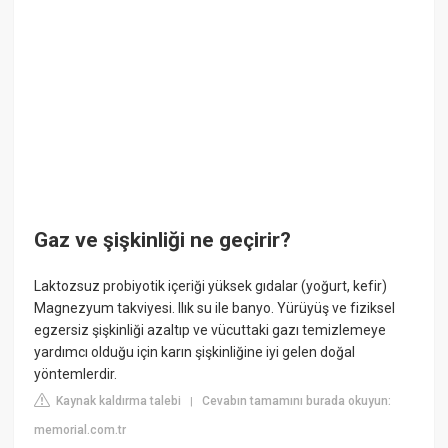
Gaz ve şişkinliği ne geçirir?
Laktozsuz probiyotik içeriği yüksek gıdalar (yoğurt, kefir)
Magnezyum takviyesi. Ilık su ile banyo. Yürüyüş ve fiziksel
egzersiz şişkinliği azaltıp ve vücuttaki gazı temizlemeye
yardımcı olduğu için karın şişkinliğine iyi gelen doğal
yöntemlerdir.
Kaynak kaldırma talebi
Cevabın tamamını burada okuyun:
|
memorial.com.tr