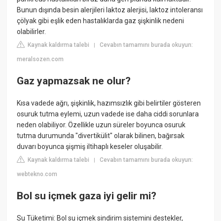
Bunun dışında besin alerjileri laktoz alerjisi, laktoz intoleransı
çölyak gibi eşlik eden hastalıklarda gaz şişkinlik nedeni
olabilirler.
Kaynak kaldırma talebi
Cevabın tamamını burada okuyun:
|
meralsozen.com
Gaz yapmazsak ne olur?
Kısa vadede ağrı, şişkinlik, hazımsızlık gibi belirtiler gösteren
osuruk tutma eylemi, uzun vadede ise daha ciddi sorunlara
neden olabiliyor. Özellikle uzun süreler boyunca osuruk
tutma durumunda "divertikülit" olarak bilinen, bağırsak
duvarı boyunca şişmiş iltihaplı keseler oluşabilir.
Kaynak kaldırma talebi
Cevabın tamamını burada okuyun:
|
webtekno.com
Bol su içmek gaza iyi gelir mi?
Su Tüketimi: Bol su içmek sindirim sistemini destekler,