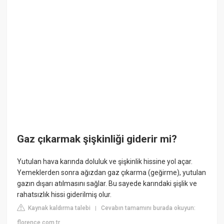
Gaz çıkarmak şişkinliği giderir mi?
Yutulan hava karında doluluk ve şişkinlik hissine yol açar.
Yemeklerden sonra ağızdan gaz çıkarma (geğirme), yutulan
gazın dışarı atılmasını sağlar. Bu sayede karındaki şişlik ve
rahatsızlık hissi giderilmiş olur.
Kaynak kaldırma talebi
Cevabın tamamını burada okuyun:
|
florence.com.tr