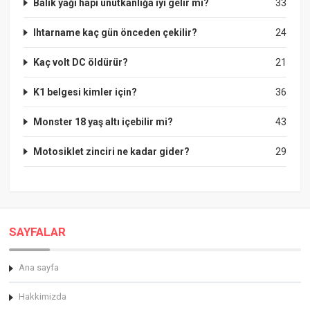
Balık yağı hapı unutkanlığa iyi gelir mi?
33
Ihtarname kaç gün önceden çekilir?
24
Kaç volt DC öldürür?
21
K1 belgesi kimler için?
36
Monster 18 yaş altı içebilir mi?
43
Motosiklet zinciri ne kadar gider?
29
SAYFALAR
Ana sayfa
Hakkimizda