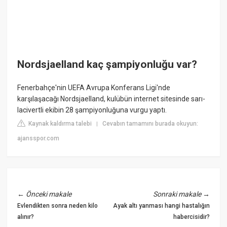
Nordsjaelland kaç şampiyonluğu var?
Fenerbahçe'nin UEFA Avrupa Konferans Ligi'nde
karşılaşacağı Nordsjaelland, kulübün internet sitesinde sarı-
lacivertli ekibin 28 şampiyonluğuna vurgu yaptı.
Kaynak kaldırma talebi
Cevabın tamamını burada okuyun:
|
ajansspor.com
←
Önceki makale
Sonraki makale
→
Evlendikten sonra neden kilo
Ayak altı yanması hangi hastalığın
alınır?
habercisidir?