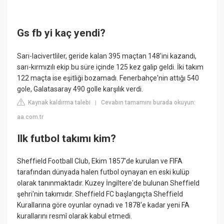
Gs fb yi kaç yendi?
Sarı-lacivertliler, geride kalan 395 maçtan 148'ini kazandı,
sarı-kırmızılı ekip bu süre içinde 125 kez galip geldi. İki takım
122 maçta ise eşitliği bozamadı. Fenerbahçe'nin attığı 540
gole, Galatasaray 490 golle karşılık verdi.
Kaynak kaldırma talebi
Cevabın tamamını burada okuyun:
|
aa.com.tr
Ilk futbol takımı kim?
Sheffield Football Club, Ekim 1857'de kurulan ve FIFA
tarafından dünyada halen futbol oynayan en eski kulüp
olarak tanınmaktadır. Kuzey İngiltere'de bulunan Sheffield
şehri'nin takımıdır. Sheffield FC başlangıçta Sheffield
Kurallarına göre oyunlar oynadı ve 1878'e kadar yeni FA
kurallarını resmî olarak kabul etmedi.