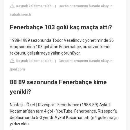
Kaynak kaldırma talebi
Cevabın tamamını burada okuyun:
|
sabah.com.tr
Fenerbahçe 103 golü kaç maçta attı?
1988-1989 sezonunda Todor Veselinovic yönetiminde 36
maç sonunda 103 gol atan Fenerbahçe, bu sezon kendi
rekorunu geliştirmeye yakın görünüyor.
Kaynak kaldırma talebi
Cevabın tamamını burada okuyun:
|
goal.com
88 89 sezonunda Fenerbahçe kime
yenildi?
Nostalji - Özet | Rizespor - Fenerbahçe (1988-89) Aykut
Kocaman'dan tam 4 gol - YouTube. Fenerbahçe, Rizespor'u
deplasmanda 5-0 yendi. Aykut Kocaman attığı 4 golle maçın
yıldızı oldu.