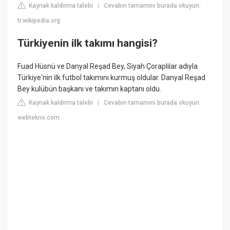
Kaynak kaldırma talebi
Cevabın tamamını burada okuyun:
|
tr.wikipedia.org
Türkiyenin ilk takımı hangisi?
Fuad Hüsnü ve Danyal Reşad Bey, Siyah Çoraplılar adıyla
Türkiye'nin ilk futbol takımını kurmuş oldular. Danyal Reşad
Bey kulübün başkanı ve takımın kaptanı oldu.
Kaynak kaldırma talebi
Cevabın tamamını burada okuyun:
|
webtekno.com