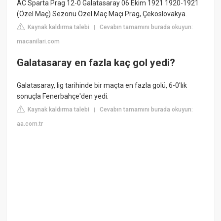
AC Sparta Prag 12-0 Galatasaray 06 Ekim 1921 1920-1921
(Özel Maç) Sezonu Özel Maç Maçı Prag, Çekoslovakya.
Kaynak kaldırma talebi
Cevabın tamamını burada okuyun:
|
macanilari.com
Galatasaray en fazla kaç gol yedi?
Galatasaray, lig tarihinde bir maçta en fazla golü, 6-0'lık
sonuçla Fenerbahçe'den yedi.
Kaynak kaldırma talebi
Cevabın tamamını burada okuyun:
|
aa.com.tr