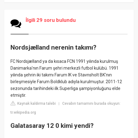
İlgili 29 soru bulundu
Nordsjælland nerenin takımı?
FC Nordsjælland ya da kısaca FCN 1991 yılında kurulmuş
Danimarka'nın Farum şehri merkezli futbol kulübü. 1991
yılında şehrin iki takımı Farum IK ve Stavnsholt BK'nın
birleşmesiyle Farum Boldklub adıyla kurulmuştur. 2011-12
sezonunda tarihindeki ilk Superliga şampiyonluğunu elde
etmiştir.
Kaynak kaldırma talebi
Cevabın tamamını burada okuyun:
|
tr.wikipedia.org
Galatasaray 12 0 kimi yendi?