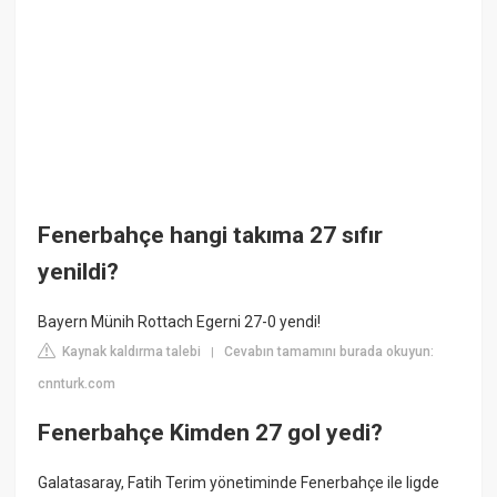
Fenerbahçe hangi takıma 27 sıfır
yenildi?
Bayern Münih Rottach Egerni 27-0 yendi!
Kaynak kaldırma talebi
Cevabın tamamını burada okuyun:
|
cnnturk.com
Fenerbahçe Kimden 27 gol yedi?
Galatasaray, Fatih Terim yönetiminde Fenerbahçe ile ligde