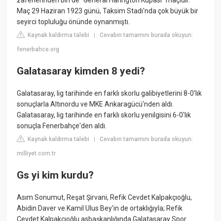
zaferlerinden biri de “General Harington Kupası” maçıdır.
Maç 29 Haziran 1923 günü, Taksim Stadı'nda çok büyük bir
seyirci topluluğu önünde oynanmıştı.
Kaynak kaldırma talebi
Cevabın tamamını burada okuyun:
|
fenerbahce.org
Galatasaray kimden 8 yedi?
Galatasaray, lig tarihinde en farklı skorlu galibiyetlerini 8-0'lık
sonuçlarla Altınordu ve MKE Ankaragücü'nden aldı.
Galatasaray, lig tarihinde en farklı skorlu yenilgisini 6-0'lık
sonuçla Fenerbahçe'den aldı.
Kaynak kaldırma talebi
Cevabın tamamını burada okuyun:
|
milliyet.com.tr
Gs yi kim kurdu?
Asım Sonumut, Reşat Şirvani, Refik Cevdet Kalpakçıoğlu,
Abidin Daver ve Kamil Ulus Bey'in de ortaklığıyla; Refik
Cevdet Kalpakçıoğlu asbaşkanlığında Galatasaray Spor