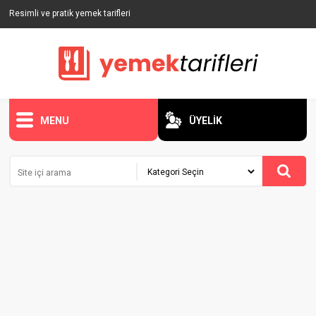
Resimli ve pratik yemek tarifleri
MENU
ÜYELİK