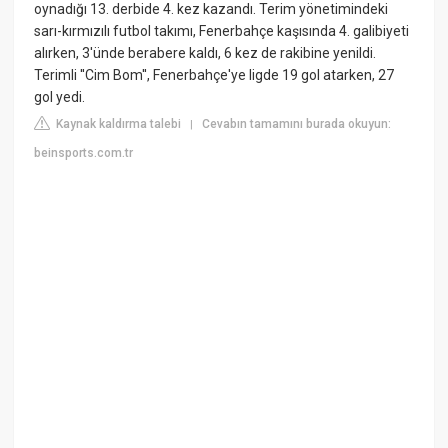
oynadığı 13. derbide 4. kez kazandı. Terim yönetimindeki
sarı-kırmızılı futbol takımı, Fenerbahçe kaşısında 4. galibiyeti
alırken, 3'ünde berabere kaldı, 6 kez de rakibine yenildi.
Terimli ''Cim Bom'', Fenerbahçe'ye ligde 19 gol atarken, 27
gol yedi.
Kaynak kaldırma talebi
Cevabın tamamını burada okuyun:
|
beinsports.com.tr