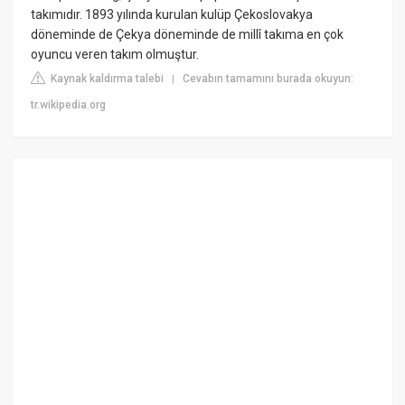
takımıdır. 1893 yılında kurulan kulüp Çekoslovakya
döneminde de Çekya döneminde de millî takıma en çok
oyuncu veren takım olmuştur.
Kaynak kaldırma talebi
Cevabın tamamını burada okuyun:
|
tr.wikipedia.org