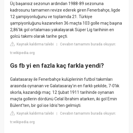
Üç başarısız sezonun ardından 1988-89 sezonuna
kadrosunu tamamen revize ederek giren Fenerbahçe, ligde
12 şampiyonluğunu ve toplamda 21. Türkiye
şampiyonluğunu kazanırken 36 maçta 103 golle maç başına
2,86'lık gol ortalaması yakalayarak Süper Lig tarihinin en
golcü takımı olarak tarihe geçti.
Kaynak kaldırma talebi
Cevabın tamamını burada okuyun:
|
tr.wikipedia.org
Gs fb yi en fazla kaç farkla yendi?
Galatasaray ile Fenerbahçe kulüplerinin futbol takımları
arasında oynanan ve Galatasaray'ın en farklı şekilde, 7-0'lık
skorla, kazandığı maç. 12 Şubat 1911 tarihinde oynanan
maçta gollerin dördünü Celal İbrahim atarken, iki gol Emin
Bülent'ten, bir gol ise İdris'ten gelmişti.
Kaynak kaldırma talebi
Cevabın tamamını burada okuyun:
|
tr.wikipedia.org