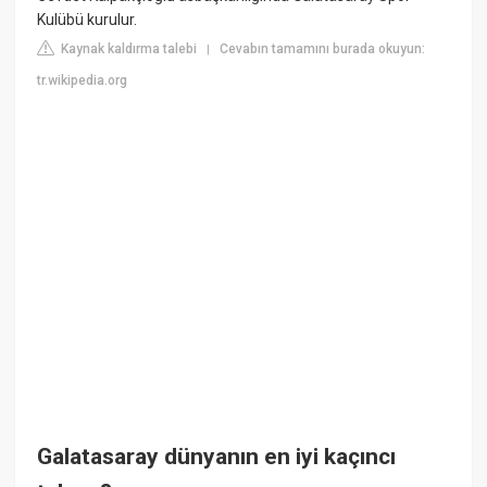
Kulübü kurulur.
Kaynak kaldırma talebi
Cevabın tamamını burada okuyun:
|
tr.wikipedia.org
Galatasaray dünyanın en iyi kaçıncı