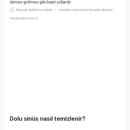
denize girilmesi gibi basit yollardır.
Kaynak kaldırma talebi
Cevabın tamamını burada okuyun:
|
medistate.com.tr
Dolu sinüs nasıl temizlenir?