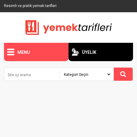
Resimli ve pratik yemek tarifleri
MENU
ÜYELİK