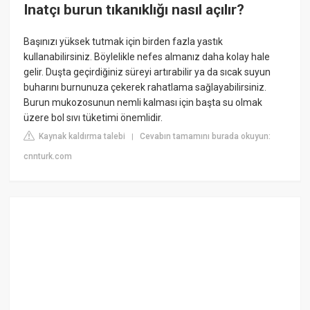
Inatçı burun tıkanıklığı nasıl açılır?
Başınızı yüksek tutmak için birden fazla yastık
kullanabilirsiniz. Böylelikle nefes almanız daha kolay hale
gelir. Duşta geçirdiğiniz süreyi artırabilir ya da sıcak suyun
buharını burnunuza çekerek rahatlama sağlayabilirsiniz.
Burun mukozosunun nemli kalması için başta su olmak
üzere bol sıvı tüketimi önemlidir.
Kaynak kaldırma talebi
Cevabın tamamını burada okuyun:
|
cnnturk.com