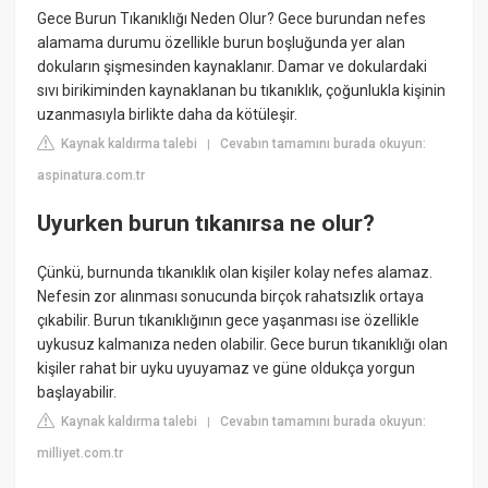
Gece Burun Tıkanıklığı Neden Olur? Gece burundan nefes
alamama durumu özellikle burun boşluğunda yer alan
dokuların şişmesinden kaynaklanır. Damar ve dokulardaki
sıvı birikiminden kaynaklanan bu tıkanıklık, çoğunlukla kişinin
uzanmasıyla birlikte daha da kötüleşir.
Kaynak kaldırma talebi
Cevabın tamamını burada okuyun:
|
aspinatura.com.tr
Uyurken burun tıkanırsa ne olur?
Çünkü, burnunda tıkanıklık olan kişiler kolay nefes alamaz.
Nefesin zor alınması sonucunda birçok rahatsızlık ortaya
çıkabilir. Burun tıkanıklığının gece yaşanması ise özellikle
uykusuz kalmanıza neden olabilir. Gece burun tıkanıklığı olan
kişiler rahat bir uyku uyuyamaz ve güne oldukça yorgun
başlayabilir.
Kaynak kaldırma talebi
Cevabın tamamını burada okuyun:
|
milliyet.com.tr