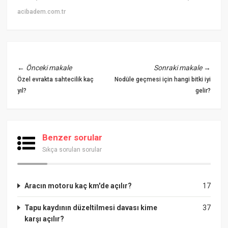
acibadem.com.tr
←
Önceki makale
Sonraki makale
→
Özel evrakta sahtecilik kaç
Nodüle geçmesi için hangi bitki iyi
yıl?
gelir?
Benzer sorular
Sıkça sorulan sorular
Aracın motoru kaç km'de açılır?
17
Tapu kaydının düzeltilmesi davası kime
37
karşı açılır?