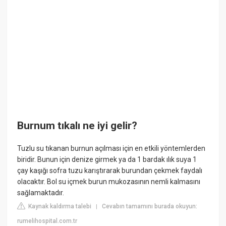
Burnum tıkalı ne iyi gelir?
Tuzlu su tıkanan burnun açılması için en etkili yöntemlerden
biridir. Bunun için denize girmek ya da 1 bardak ılık suya 1
çay kaşığı sofra tuzu karıştırarak burundan çekmek faydalı
olacaktır. Bol su içmek burun mukozasının nemli kalmasını
sağlamaktadır.
Kaynak kaldırma talebi
Cevabın tamamını burada okuyun:
|
rumelihospital.com.tr