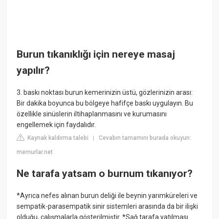
Burun tıkanıklığı için nereye masaj
yapılır?
3. baskı noktası burun kemerinizin üstü, gözlerinizin arası:
Bir dakika boyunca bu bölgeye hafifçe baskı uygulayın. Bu
özellikle sinüslerin iltihaplanmasını ve kurumasını
engellemek için faydalıdır.
Kaynak kaldırma talebi
Cevabın tamamını burada okuyun:
|
memurlar.net
Ne tarafa yatsam o burnum tıkanıyor?
*Ayrıca nefes alınan burun deliği ile beynin yarımküreleri ve
sempatik-parasempatik sinir sistemleri arasında da bir ilişki
olduğu, çalışmalarla gösterilmiştir. *Sağ tarafa yatılması