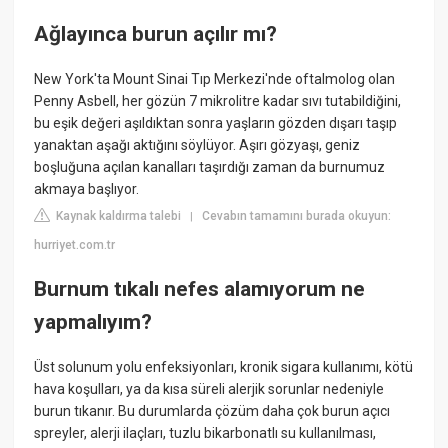
Ağlayınca burun açılır mı?
New York'ta Mount Sinai Tıp Merkezi'nde oftalmolog olan
Penny Asbell, her gözün 7 mikrolitre kadar sıvı tutabildiğini,
bu eşik değeri aşıldıktan sonra yaşların gözden dışarı taşıp
yanaktan aşağı aktığını söylüyor. Aşırı gözyaşı, geniz
boşluğuna açılan kanalları taşırdığı zaman da burnumuz
akmaya başlıyor.
Kaynak kaldırma talebi
Cevabın tamamını burada okuyun:
|
hurriyet.com.tr
Burnum tıkalı nefes alamıyorum ne
yapmalıyım?
Üst solunum yolu enfeksiyonları, kronik sigara kullanımı, kötü
hava koşulları, ya da kısa süreli alerjik sorunlar nedeniyle
burun tıkanır. Bu durumlarda çözüm daha çok burun açıcı
spreyler, alerji ilaçları, tuzlu bikarbonatlı su kullanılması,