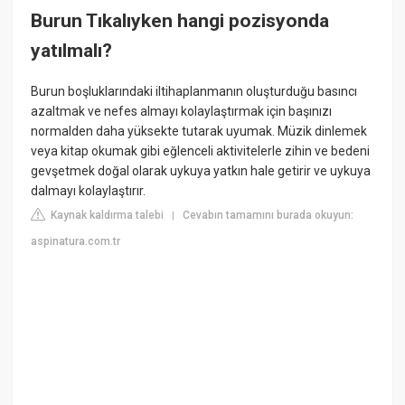
Burun Tıkalıyken hangi pozisyonda
yatılmalı?
Burun boşluklarındaki iltihaplanmanın oluşturduğu basıncı
azaltmak ve nefes almayı kolaylaştırmak için başınızı
normalden daha yüksekte tutarak uyumak. Müzik dinlemek
veya kitap okumak gibi eğlenceli aktivitelerle zihin ve bedeni
gevşetmek doğal olarak uykuya yatkın hale getirir ve uykuya
dalmayı kolaylaştırır.
Kaynak kaldırma talebi
Cevabın tamamını burada okuyun:
|
aspinatura.com.tr