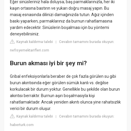
Eğer sinüsleriniz hala doluysa; baş parmaklarınızla, her iki
kaşın ortasına bastırın ve yukarı doğru masaj yapın. Bu
masaj esnasında dilinizi damağınızda tutun. Ağız içinden
baskı yaparken; parmaklarınız da burnun rahatlamasına
yardım edecektir. Sinüslerin boşalması için bu yöntemi
deneyebilirsiniz.
Kaynak kaldırma talebi
Cevabın tamamını burada okuyun:
|
nefisyemektarifleri.com
Burun akması iyi bir şey mi?
Gribal enfeksiyonlarla beraber de çok fazla görülen su gibi
burun akıntısında eğer görülen sümük kanlı vs. değilse
korkulacak bir durum yoktur. Genellikle bu şekilde olan burun
akıntısı berraktır. Burnun aşırı boşalmasıyla kişi
rahatlamaktadır. Ancak yeniden akıntı olunca yine rahatsızlık
verici bir durum oluşur.
Kaynak kaldırma talebi
Cevabın tamamını burada okuyun:
|
haberturk.com