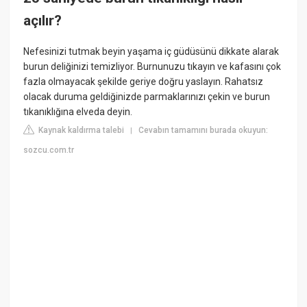
açılır?
Nefesinizi tutmak beyin yaşama iç güdüsünü dikkate alarak
burun deliğinizi temizliyor. Burnunuzu tıkayın ve kafasını çok
fazla olmayacak şekilde geriye doğru yaslayın. Rahatsız
olacak duruma geldiğinizde parmaklarınızı çekin ve burun
tıkanıklığına elveda deyin.
Kaynak kaldırma talebi
Cevabın tamamını burada okuyun:
|
sozcu.com.tr