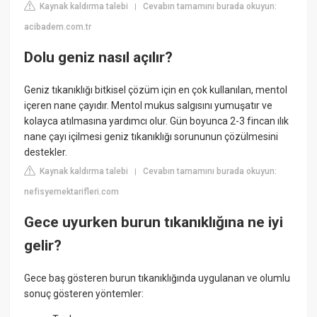
Kaynak kaldırma talebi
Cevabın tamamını burada okuyun:
|
acibadem.com.tr
Dolu geniz nasıl açılır?
Geniz tıkanıklığı bitkisel çözüm için en çok kullanılan, mentol
içeren nane çayıdır. Mentol mukus salgısını yumuşatır ve
kolayca atılmasına yardımcı olur. Gün boyunca 2-3 fincan ılık
nane çayı içilmesi geniz tıkanıklığı sorununun çözülmesini
destekler.
Kaynak kaldırma talebi
Cevabın tamamını burada okuyun:
|
nefisyemektarifleri.com
Gece uyurken burun tıkanıklığına ne iyi
gelir?
Gece baş gösteren burun tıkanıklığında uygulanan ve olumlu
sonuç gösteren yöntemler: