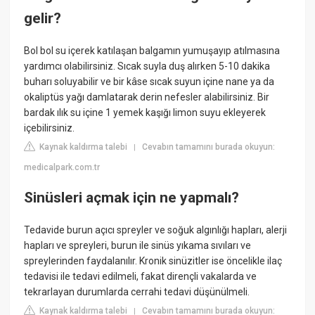
gelir?
Bol bol su içerek katılaşan balgamın yumuşayıp atılmasına
yardımcı olabilirsiniz. Sıcak suyla duş alırken 5-10 dakika
buharı soluyabilir ve bir kâse sıcak suyun içine nane ya da
okaliptüs yağı damlatarak derin nefesler alabilirsiniz. Bir
bardak ılık su içine 1 yemek kaşığı limon suyu ekleyerek
içebilirsiniz.
Kaynak kaldırma talebi
Cevabın tamamını burada okuyun:
|
medicalpark.com.tr
Sinüsleri açmak için ne yapmalı?
Tedavide burun açıcı spreyler ve soğuk algınlığı hapları, alerji
hapları ve spreyleri, burun ile sinüs yıkama sıvıları ve
spreylerinden faydalanılır. Kronik sinüzitler ise öncelikle ilaç
tedavisi ile tedavi edilmeli, fakat dirençli vakalarda ve
tekrarlayan durumlarda cerrahi tedavi düşünülmeli.
Kaynak kaldırma talebi
Cevabın tamamını burada okuyun:
|