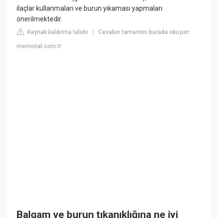
ilaçlar kullanmaları ve burun yıkaması yapmaları
önerilmektedir.
Kaynak kaldırma talebi
Cevabın tamamını burada okuyun:
|
memorial.com.tr
Balgam ve burun tıkanıklığına ne iyi