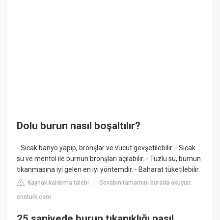
Dolu burun nasıl boşaltılır?
- Sıcak banyo yapıp, bronşlar ve vücut gevşetilebilir. - Sıcak
su ve mentol ile burnun bronşları açılabilir. - Tuzlu su, burnun
tıkanmasına iyi gelen en iyi yöntemdir. - Baharat tüketilebilir.
Kaynak kaldırma talebi
Cevabın tamamını burada okuyun:
|
cnnturk.com
25 saniyede burun tıkanıklığı nasıl