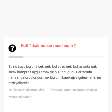
Full Tıkalı burun nasıl açılır?
Tuzlu suyu buruna çekmek, bol su içmek, buhar solumak,
sıcak kompres uygulamak ve bulunduğunuz ortamda
nemlendirici bulundurmak burun tıkanıklığını gidermenin en
hızlı yollarıdır.
Kaynak kaldırma talebi
Cevabın tamamını burada okuyun:
|
memorial.com.tr