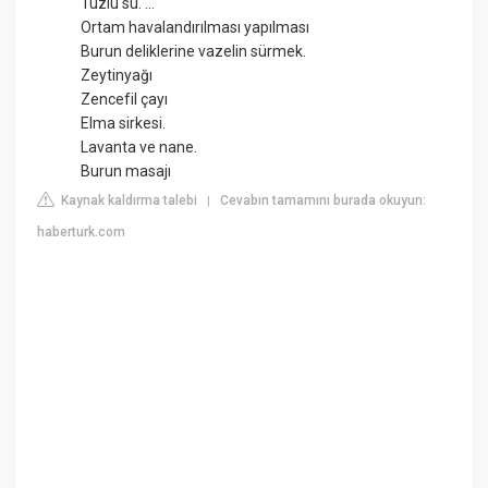
Tuzlu su. ...
Ortam havalandırılması yapılması
Burun deliklerine vazelin sürmek.
Zeytinyağı
Zencefil çayı
Elma sirkesi.
Lavanta ve nane.
Burun masajı
Kaynak kaldırma talebi
Cevabın tamamını burada okuyun:
|
haberturk.com