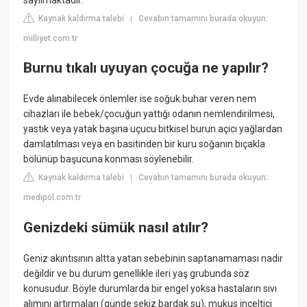
Kaynak kaldırma talebi
Cevabın tamamını burada okuyun:
|
milliyet.com.tr
Burnu tıkalı uyuyan çocuğa ne yapılır?
Evde alınabilecek önlemler ise soğuk buhar veren nem
cihazları ile bebek/çocuğun yattığı odanın nemlendirilmesi,
yastık veya yatak başına uçucu bitkisel burun açıcı yağlardan
damlatılması veya en basitinden bir kuru soğanın bıçakla
bölünüp başucuna konması söylenebilir.
Kaynak kaldırma talebi
Cevabın tamamını burada okuyun:
|
medipol.com.tr
Genizdeki sümük nasıl atılır?
Geniz akıntısının altta yatan sebebinin saptanamaması nadir
değildir ve bu durum genellikle ileri yaş grubunda söz
konusudur. Böyle durumlarda bir engel yoksa hastaların sıvı
alımını artırmaları (günde sekiz bardak su), mukus inceltici