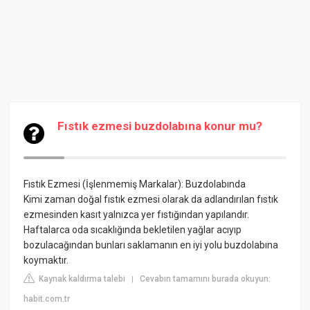
Fıstık ezmesi buzdolabına konur mu?
Fıstık Ezmesi (İşlenmemiş Markalar): Buzdolabında
Kimi zaman doğal fıstık ezmesi olarak da adlandırılan fıstık
ezmesinden kasıt yalnızca yer fıstığından yapılandır.
Haftalarca oda sıcaklığında bekletilen yağlar acıyıp
bozulacağından bunları saklamanın en iyi yolu buzdolabına
koymaktır.
Kaynak kaldırma talebi
Cevabın tamamını burada okuyun:
|
habit.com.tr