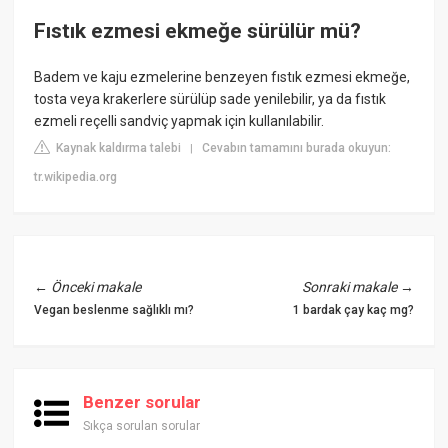
Fıstık ezmesi ekmeğe sürülür mü?
Badem ve kaju ezmelerine benzeyen fıstık ezmesi ekmeğe,
tosta veya krakerlere sürülüp sade yenilebilir, ya da fıstık
ezmeli reçelli sandviç yapmak için kullanılabilir.
Kaynak kaldırma talebi
Cevabın tamamını burada okuyun:
|
tr.wikipedia.org
←
Önceki makale
Sonraki makale
→
Vegan beslenme sağlıklı mı?
1 bardak çay kaç mg?
Benzer sorular
Sıkça sorulan sorular