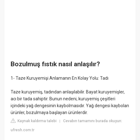
Bozulmuş fıstık nasıl anlaşılır?
1- Taze Kuruyemişi Anlamanın En Kolay Yolu: Tadı
Taze kuruyemiş, tadından anlaşılabilir. Bayat kuruyemişler,
acı bir tada sahiptir. Bunun nedeni, kuruyemiş çeşitleri
içindeki yağ dengesinin kaybolmasıdır. Yağ dengesi kaybolan
ürünler, bozulmaya başlayan ürünlerdir.
Kaynak kaldırma talebi
Cevabın tamamını burada okuyun:
|
ufresh.com.tr