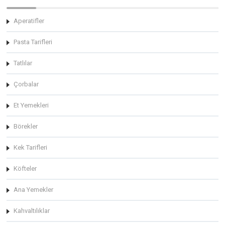
Aperatifler
Pasta Tarifleri
Tatlılar
Çorbalar
Et Yemekleri
Börekler
Kek Tarifleri
Köfteler
Ana Yemekler
Kahvaltılıklar