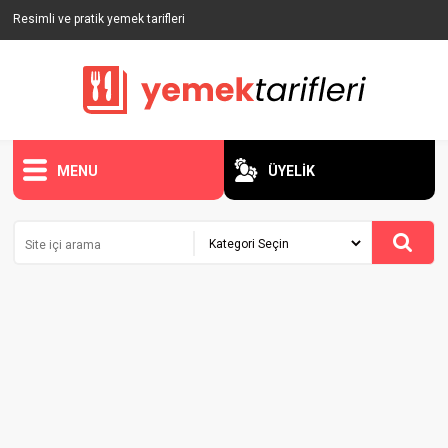
Resimli ve pratik yemek tarifleri
MENU
ÜYELİK