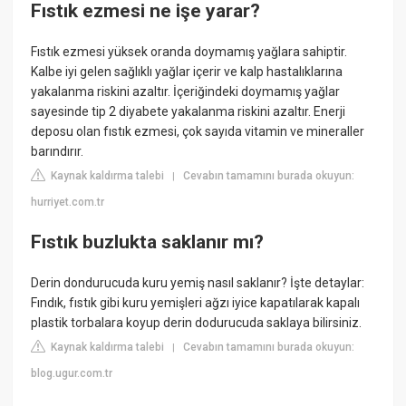
Fıstık ezmesi ne işe yarar?
Fıstık ezmesi yüksek oranda doymamış yağlara sahiptir.
Kalbe iyi gelen sağlıklı yağlar içerir ve kalp hastalıklarına
yakalanma riskini azaltır. İçeriğindeki doymamış yağlar
sayesinde tip 2 diyabete yakalanma riskini azaltır. Enerji
deposu olan fıstık ezmesi, çok sayıda vitamin ve mineraller
barındırır.
Kaynak kaldırma talebi
Cevabın tamamını burada okuyun:
|
hurriyet.com.tr
Fıstık buzlukta saklanır mı?
Derin dondurucuda kuru yemiş nasıl saklanır? İşte detaylar:
Fındık, fıstık gibi kuru yemişleri ağzı iyice kapatılarak kapalı
plastik torbalara koyup derin dodurucuda saklaya bilirsiniz.
Kaynak kaldırma talebi
Cevabın tamamını burada okuyun:
|
blog.ugur.com.tr