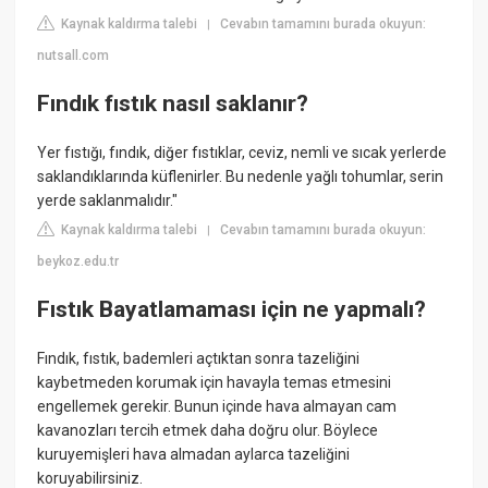
Kaynak kaldırma talebi
Cevabın tamamını burada okuyun:
|
nutsall.com
Fındık fıstık nasıl saklanır?
Yer fıstığı, fındık, diğer fıstıklar, ceviz, nemli ve sıcak yerlerde
saklandıklarında küflenirler. Bu nedenle yağlı tohumlar, serin
yerde saklanmalıdır."
Kaynak kaldırma talebi
Cevabın tamamını burada okuyun:
|
beykoz.edu.tr
Fıstık Bayatlamaması için ne yapmalı?
Fındık, fıstık, bademleri açtıktan sonra tazeliğini
kaybetmeden korumak için havayla temas etmesini
engellemek gerekir. Bunun içinde hava almayan cam
kavanozları tercih etmek daha doğru olur. Böylece
kuruyemişleri hava almadan aylarca tazeliğini
koruyabilirsiniz.