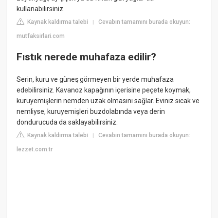
kullanabilirsiniz.
Kaynak kaldırma talebi
Cevabın tamamını burada okuyun:
|
mutfaksirlari.com
Fıstık nerede muhafaza edilir?
Serin, kuru ve güneş görmeyen bir yerde muhafaza
edebilirsiniz. Kavanoz kapağının içerisine peçete koymak,
kuruyemişlerin nemden uzak olmasını sağlar. Eviniz sıcak ve
nemliyse, kuruyemişleri buzdolabında veya derin
dondurucuda da saklayabilirsiniz.
Kaynak kaldırma talebi
Cevabın tamamını burada okuyun:
|
lezzet.com.tr