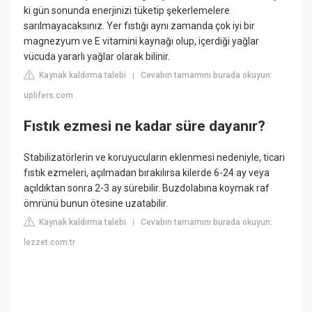
ki gün sonunda enerjinizi tüketip şekerlemelere
sarılmayacaksınız. Yer fıstığı aynı zamanda çok iyi bir
magnezyum ve E vitamini kaynağı olup, içerdiği yağlar
vücuda yararlı yağlar olarak bilinir.
Kaynak kaldırma talebi
Cevabın tamamını burada okuyun:
|
uplifers.com
Fıstık ezmesi ne kadar süre dayanır?
Stabilizatörlerin ve koruyucuların eklenmesi nedeniyle, ticari
fıstık ezmeleri, açılmadan bırakılırsa kilerde 6-24 ay veya
açıldıktan sonra 2-3 ay sürebilir. Buzdolabına koymak raf
ömrünü bunun ötesine uzatabilir.
Kaynak kaldırma talebi
Cevabın tamamını burada okuyun:
|
lezzet.com.tr