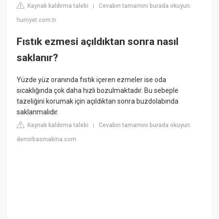
Kaynak kaldırma talebi
Cevabın tamamını burada okuyun:
|
hurriyet.com.tr
Fıstık ezmesi açıldıktan sonra nasıl
saklanır?
Yüzde yüz oranında fıstık içeren ezmeler ise oda
sıcaklığında çok daha hızlı bozulmaktadır. Bu sebeple
tazeliğini korumak için açıldıktan sonra buzdolabında
saklanmalıdır.
Kaynak kaldırma talebi
Cevabın tamamını burada okuyun:
|
demirbasmakina.com