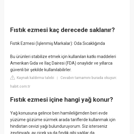
Fıstık ezmesi kaç derecede saklanır?
Fıstık Ezmesi (İşlenmiş Markalar): Oda Sıcaklığında
Bu ürünleri stabilize etmek için kullanılan katkı maddeleri
Amerikan Gıda ve İlaç Dairesi (FDA) onaylıdır ve yıllarca
güvenli bir şekilde kullanılabilirler.
Kaynak kaldırma talebi
Cevabın tamamını burada okuyun:
|
habit.com.tr
Fıstık ezmesi içine hangi yağ konur?
Yağ konusuna gelince ben hamileliğimden beri evde
yüzüme gözüme sürmek arada tariflerde kullanmak için
hindistan cevizi yağı bulunduruyorum. Siz isterseniz
zeytinyağı, ay çiçek ya da fındık gibi yağlar da