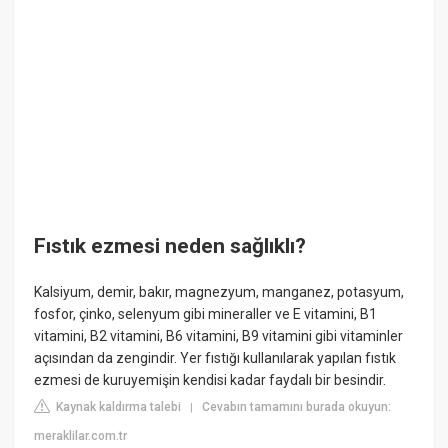
Fıstık ezmesi neden sağlıklı?
Kalsiyum, demir, bakır, magnezyum, manganez, potasyum,
fosfor, çinko, selenyum gibi mineraller ve E vitamini, B1
vitamini, B2 vitamini, B6 vitamini, B9 vitamini gibi vitaminler
açısından da zengindir. Yer fıstığı kullanılarak yapılan fıstık
ezmesi de kuruyemişin kendisi kadar faydalı bir besindir.
Kaynak kaldırma talebi
Cevabın tamamını burada okuyun:
|
meraklilar.com.tr