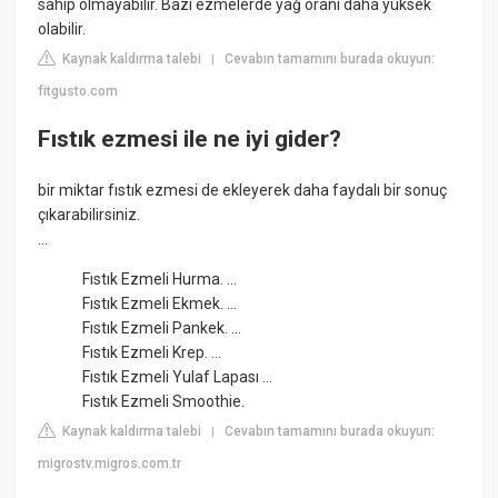
sahip olmayabilir. Bazı ezmelerde yağ oranı daha yüksek
olabilir.
Kaynak kaldırma talebi
Cevabın tamamını burada okuyun:
|
fitgusto.com
Fıstık ezmesi ile ne iyi gider?
bir miktar fıstık ezmesi de ekleyerek daha faydalı bir sonuç
çıkarabilirsiniz.
...
Fıstık Ezmeli Hurma. ...
Fıstık Ezmeli Ekmek. ...
Fıstık Ezmeli Pankek. ...
Fıstık Ezmeli Krep. ...
Fıstık Ezmeli Yulaf Lapası ...
Fıstık Ezmeli Smoothie.
Kaynak kaldırma talebi
Cevabın tamamını burada okuyun:
|
migrostv.migros.com.tr