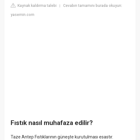
Kaynak kaldırma talebi
Cevabın tamamını burada okuyun:
|
yasemin.com
Fıstık nasıl muhafaza edilir?
Taze Antep Fıstıklarının güneşte kurutulması esastır.