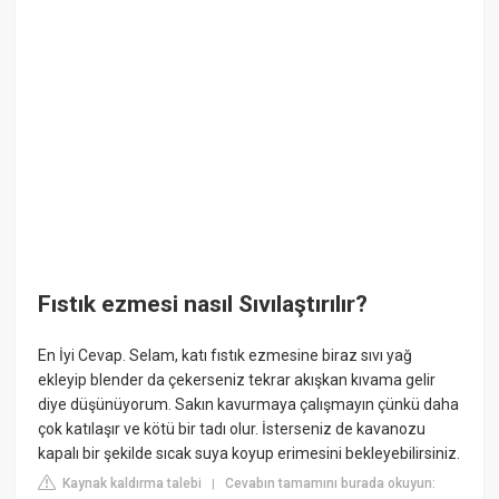
Fıstık ezmesi nasıl Sıvılaştırılır?
En İyi Cevap. Selam, katı fıstık ezmesine biraz sıvı yağ
ekleyip blender da çekerseniz tekrar akışkan kıvama gelir
diye düşünüyorum. Sakın kavurmaya çalışmayın çünkü daha
çok katılaşır ve kötü bir tadı olur. İsterseniz de kavanozu
kapalı bir şekilde sıcak suya koyup erimesini bekleyebilirsiniz.
Kaynak kaldırma talebi
Cevabın tamamını burada okuyun:
|