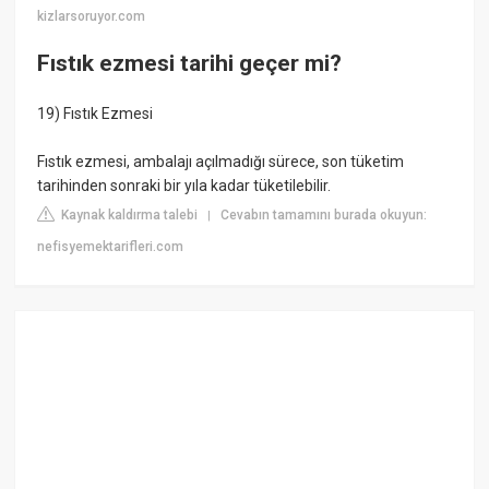
kizlarsoruyor.com
Fıstık ezmesi tarihi geçer mi?
19) Fıstık Ezmesi
Fıstık ezmesi, ambalajı açılmadığı sürece, son tüketim
tarihinden sonraki bir yıla kadar tüketilebilir.
Kaynak kaldırma talebi
Cevabın tamamını burada okuyun:
|
nefisyemektarifleri.com