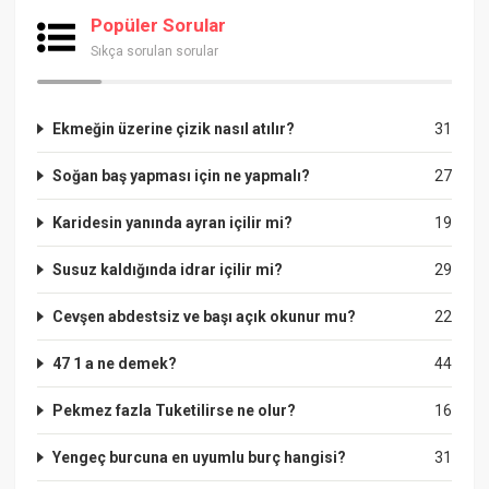
Popüler Sorular
Sıkça sorulan sorular
Ekmeğin üzerine çizik nasıl atılır?
31
Soğan baş yapması için ne yapmalı?
27
Karidesin yanında ayran içilir mi?
19
Susuz kaldığında idrar içilir mi?
29
Cevşen abdestsiz ve başı açık okunur mu?
22
47 1 a ne demek?
44
Pekmez fazla Tuketilirse ne olur?
16
Yengeç burcuna en uyumlu burç hangisi?
31