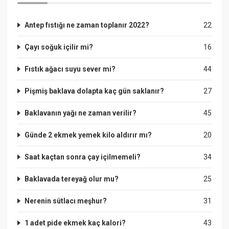
Antep fıstığı ne zaman toplanır 2022?
22
Çayı soğuk içilir mi?
16
Fıstık ağacı suyu sever mi?
44
Pişmiş baklava dolapta kaç gün saklanır?
27
Baklavanın yağı ne zaman verilir?
45
Günde 2 ekmek yemek kilo aldırır mı?
20
Saat kaçtan sonra çay içilmemeli?
34
Baklavada tereyağ olur mu?
25
Nerenin sütlacı meşhur?
31
1 adet pide ekmek kaç kalori?
43