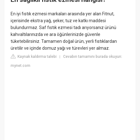
En iyi fıstık ezmesi markaları arasında yer alan Fitnut,
içerisinde ekstra yağ, şeker, tuz ve katkı maddesi
bulundurmaz. Saf fıstık ezmesi tadı arıyorsanız ürünü
kahvaltılarınızda ve ara öğünlerinizde güvenle
tüketebilirsiniz. Tamamen doğal ürün, yerli fıstıklardan
üretilir ve içinde domuz yağı ve türevleri yer almaz.
Kaynak kaldırma talebi
Cevabın tamamını burada okuyun:
|
mynet.com