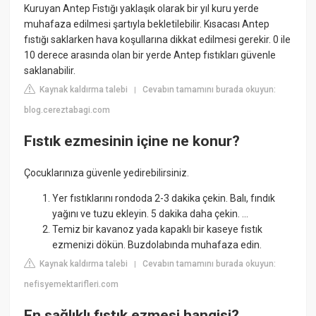
Kuruyan Antep Fıstığı yaklaşık olarak bir yıl kuru yerde
muhafaza edilmesi şartıyla bekletilebilir. Kısacası Antep
fıstığı saklarken hava koşullarına dikkat edilmesi gerekir. 0 ile
10 derece arasında olan bir yerde Antep fıstıkları güvenle
saklanabilir.
Kaynak kaldırma talebi
Cevabın tamamını burada okuyun:
|
blog.cereztabagi.com
Fıstık ezmesinin içine ne konur?
Çocuklarınıza güvenle yedirebilirsiniz.
Yer fıstıklarını rondoda 2-3 dakika çekin. Balı, fındık
yağını ve tuzu ekleyin. 5 dakika daha çekin. ...
Temiz bir kavanoz yada kapaklı bir kaseye fıstık
ezmenizi dökün. Buzdolabında muhafaza edin.
Kaynak kaldırma talebi
Cevabın tamamını burada okuyun:
|
nefisyemektarifleri.com
En sağlıklı fıstık ezmesi hangisi?