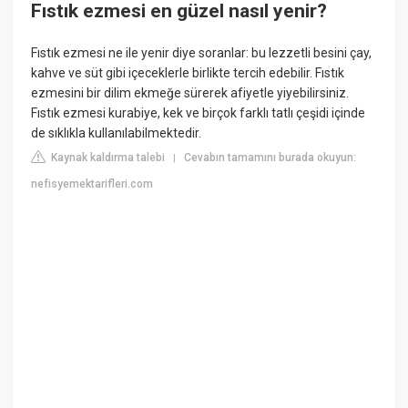
Fıstık ezmesi en güzel nasıl yenir?
Fıstık ezmesi ne ile yenir diye soranlar: bu lezzetli besini çay,
kahve ve süt gibi içeceklerle birlikte tercih edebilir. Fıstık
ezmesini bir dilim ekmeğe sürerek afiyetle yiyebilirsiniz.
Fıstık ezmesi kurabiye, kek ve birçok farklı tatlı çeşidi içinde
de sıklıkla kullanılabilmektedir.
Kaynak kaldırma talebi
Cevabın tamamını burada okuyun:
|
nefisyemektarifleri.com