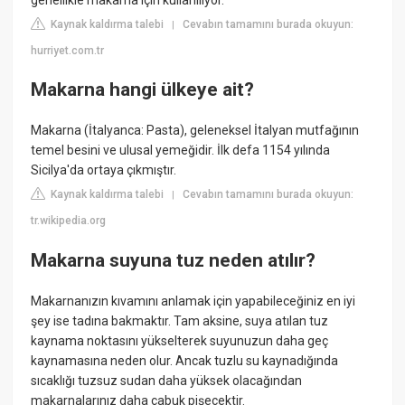
Kaynak kaldırma talebi
Cevabın tamamını burada okuyun:
|
hurriyet.com.tr
Makarna hangi ülkeye ait?
Makarna (İtalyanca: Pasta), geleneksel İtalyan mutfağının
temel besini ve ulusal yemeğidir. İlk defa 1154 yılında
Sicilya'da ortaya çıkmıştır.
Kaynak kaldırma talebi
Cevabın tamamını burada okuyun:
|
tr.wikipedia.org
Makarna suyuna tuz neden atılır?
Makarnanızın kıvamını anlamak için yapabileceğiniz en iyi
şey ise tadına bakmaktır. Tam aksine, suya atılan tuz
kaynama noktasını yükselterek suyunuzun daha geç
kaynamasına neden olur. Ancak tuzlu su kaynadığında
sıcaklığı tuzsuz sudan daha yüksek olacağından
makarnalarınız daha çabuk pişecektir.