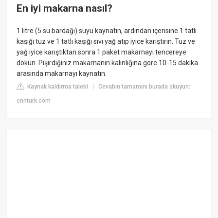
En iyi makarna nasıl?
1 litre (5 su bardağı) suyu kaynatın, ardından içerisine 1 tatlı
kaşığı tuz ve 1 tatlı kaşığı sıvı yağ atıp iyice karıştırın. Tuz ve
yağ iyice karıştıktan sonra 1 paket makarnayı tencereye
dökün. Pişirdiğiniz makarnanın kalınlığına göre 10-15 dakika
arasında makarnayı kaynatın.
Kaynak kaldırma talebi
Cevabın tamamını burada okuyun:
|
cnnturk.com