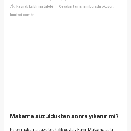
Kaynak kaldırma talebi
Cevabın tamamını burada okuyun:
|
hurriyet.com.tr
Makarna süzüldükten sonra yıkanır mi?
Pişen makarna süzülerek, ılık suyla yıkanır. Makarna asla