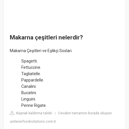
Makarna çeşitleri nelerdir?
Makarna Çeşitleri ve Eşlikçi Sosları
Spagetti.
Fettuccine.
Tagliatelle.
Pappardelle.
Canalini.
Bucatini.
Linguini.
Penne Rigate.
Kaynak kaldırma talebi
Cevabın tamamını burada okuyun:
|
unileverfoodsolutions.com.tr