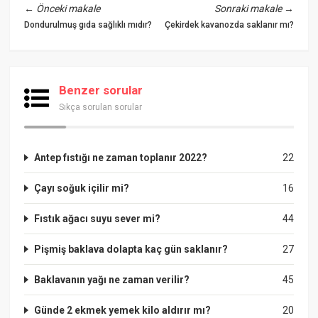
←
Önceki makale
Sonraki makale
→
Dondurulmuş gıda sağlıklı mıdır?
Çekirdek kavanozda saklanır mı?
Benzer sorular
Sıkça sorulan sorular
Antep fıstığı ne zaman toplanır 2022?
22
Çayı soğuk içilir mi?
16
Fıstık ağacı suyu sever mi?
44
Pişmiş baklava dolapta kaç gün saklanır?
27
Baklavanın yağı ne zaman verilir?
45
Günde 2 ekmek yemek kilo aldırır mı?
20