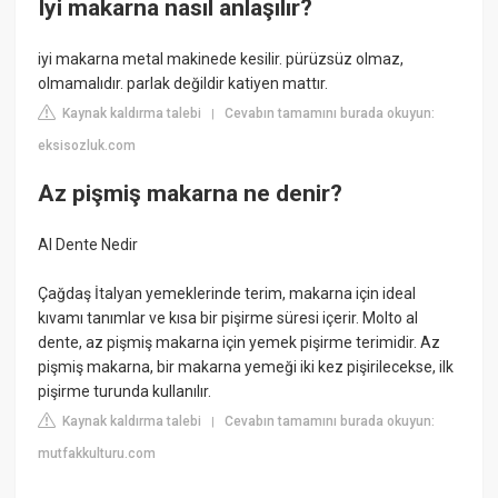
Iyi makarna nasıl anlaşılır?
iyi makarna metal makinede kesilir. pürüzsüz olmaz,
olmamalıdır. parlak değildir katiyen mattır.
Kaynak kaldırma talebi
Cevabın tamamını burada okuyun:
|
eksisozluk.com
Az pişmiş makarna ne denir?
Al Dente Nedir
Çağdaş İtalyan yemeklerinde terim, makarna için ideal
kıvamı tanımlar ve kısa bir pişirme süresi içerir. Molto al
dente, az pişmiş makarna için yemek pişirme terimidir. Az
pişmiş makarna, bir makarna yemeği iki kez pişirilecekse, ilk
pişirme turunda kullanılır.
Kaynak kaldırma talebi
Cevabın tamamını burada okuyun:
|
mutfakkulturu.com