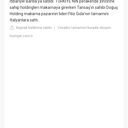
itibariyle Barilla'ya satıldı. TÜRKİYE'NİN perakende zincirine
sahip holdingleri makarnaya girerken Tansaş'ın sahibi Doğuş
Holding makarna pazarının lideri Filiz Gıda'nın tamamını
İtalyanlara sattı.
Kaynak kaldırma talebi
Cevabın tamamını burada okuyun:
|
hurriyet.com.tr