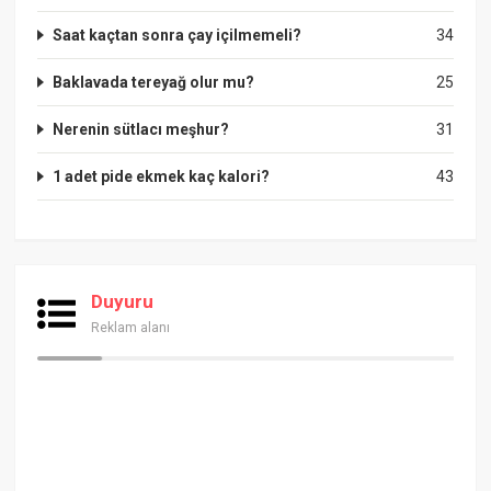
Saat kaçtan sonra çay içilmemeli?
34
Baklavada tereyağ olur mu?
25
Nerenin sütlacı meşhur?
31
1 adet pide ekmek kaç kalori?
43
Duyuru
Reklam alanı