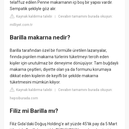
telaffuz edilen Penne makarnanın içi boş bir yapısı vardır.
Sempatik şekliyle göz alır.
Kaynak kaldırma talebi
Cevabın tamamını burada okuyun:
|
milliyet.com.tr
Barilla makarna nedir?
Barilla tarafından özel bir formülle üretilen lazanyalar,
fırında pişirilen makarna türlerini tüketmeyi tercih eden
kişiler için unutulmaz bir deneyime dönüşüyor. Tam buğdaylı
makarna çeşitleri, diyette olan ya da formunu korumaya
dikkat eden kişilerin de keyifli bir şekilde makarna
tüketmesini mümkün kılıyor.
Kaynak kaldırma talebi
Cevabın tamamını burada okuyun:
|
hepsiburada.com
Filiz mi Barilla mı?
Filiz Gıda'daki Doğuş Holding'e ait yüzde 45'lik pay da 5 Mart