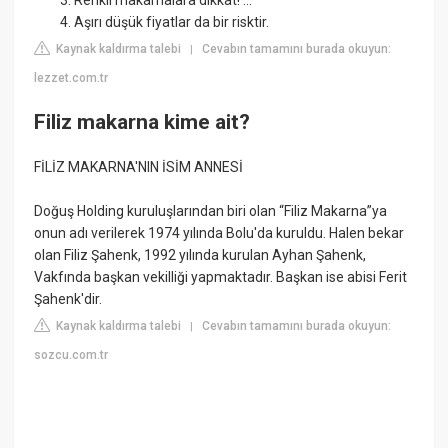
Renkli makarnalara dikkat! ...
Aşırı düşük fiyatlar da bir risktir.
Kaynak kaldırma talebi
Cevabın tamamını burada okuyun:
|
lezzet.com.tr
Filiz makarna kime ait?
FİLİZ MAKARNA'NIN İSİM ANNESİ
Doğuş Holding kuruluşlarından biri olan “Filiz Makarna”ya
onun adı verilerek 1974 yılında Bolu'da kuruldu. Halen bekar
olan Filiz Şahenk, 1992 yılında kurulan Ayhan Şahenk,
Vakfında başkan vekilliği yapmaktadır. Başkan ise abisi Ferit
Şahenk'dir.
Kaynak kaldırma talebi
Cevabın tamamını burada okuyun:
|
sozcu.com.tr