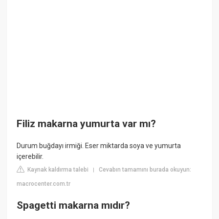
Filiz makarna yumurta var mı?
Durum buğdayı irmiği. Eser miktarda soya ve yumurta
içerebilir.
Kaynak kaldırma talebi
Cevabın tamamını burada okuyun:
|
macrocenter.com.tr
Spagetti makarna mıdır?