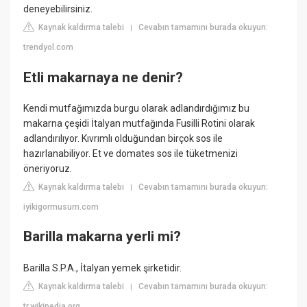
deneyebilirsiniz.
Kaynak kaldırma talebi
Cevabın tamamını burada okuyun:
|
trendyol.com
Etli makarnaya ne denir?
Kendi mutfağımızda burgu olarak adlandırdığımız bu
makarna çeşidi İtalyan mutfağında Fusilli Rotini olarak
adlandırılıyor. Kıvrımlı olduğundan birçok sos ile
hazırlanabiliyor. Et ve domates sos ile tüketmenizi
öneriyoruz.
Kaynak kaldırma talebi
Cevabın tamamını burada okuyun:
|
iyikigormusum.com
Barilla makarna yerli mi?
Barilla S.P.A., İtalyan yemek şirketidir.
Kaynak kaldırma talebi
Cevabın tamamını burada okuyun:
|
tr.wikipedia.org