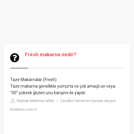
Fresh makarna nedir?
Taze Makarnalar (Fresh)
Taze makarna genellikle yumurta ve çok amaçlı un veya
"00" yüksek gluten unu karışımı ile yapılır.
Kaynak kaldırma talebi
Cevabın tamamını burada okuyun:
|
kisikates.com.tr