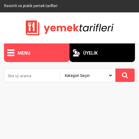
Resimli ve pratik yemek tarifleri
MENU
ÜYELİK