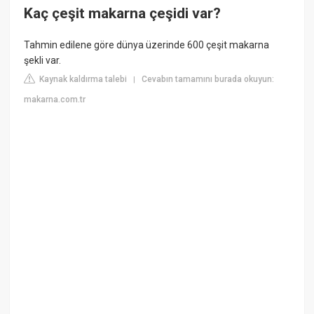
Kaç çeşit makarna çeşidi var?
Tahmin edilene göre dünya üzerinde 600 çeşit makarna
şekli var.
Kaynak kaldırma talebi
Cevabın tamamını burada okuyun:
|
makarna.com.tr