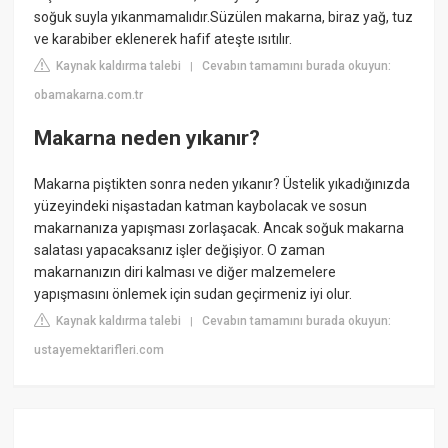
soğuk suyla yıkanmamalıdır.Süzülen makarna, biraz yağ, tuz
ve karabiber eklenerek hafif ateşte ısıtılır.
Kaynak kaldırma talebi
Cevabın tamamını burada okuyun:
|
obamakarna.com.tr
Makarna neden yıkanır?
Makarna piştikten sonra neden yıkanır? Üstelik yıkadığınızda
yüzeyindeki nişastadan katman kaybolacak ve sosun
makarnanıza yapışması zorlaşacak. Ancak soğuk makarna
salatası yapacaksanız işler değişiyor. O zaman
makarnanızın diri kalması ve diğer malzemelere
yapışmasını önlemek için sudan geçirmeniz iyi olur.
Kaynak kaldırma talebi
Cevabın tamamını burada okuyun:
|
ustayemektarifleri.com