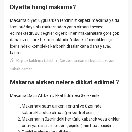
Diyette hangi makarna?
Makarna diyeti uygularken tercihiniz kepekli makarna ya da
tam buğday unlu makarnadan yana olması tavsiye
edilmektedir. Bu çeşitler diğer bilinen makarnalara göre çok
daha uzun süre tok tutmaktadır. Yüksek lif içerdikleri için
içerisindeki kompleks karbonhidratlar kana daha yavaş
karışır.
Kaynak kaldırma talebi
Cevabın tamamını burada okuyun:
|
sabah.com.tr
Makarna alırken nelere dikkat edilmeli?
Makarna Satın Alırken Dikkat Edilmesi Gerekenler
Makarnayı satın alırken, rengini ve üzerinde
kabarcıklar olup olmadığını kontrol edin.
Makarnanın üzerindeki her türlü kabarcık veya kırıklar
onun yanlış işlemlerden geçirildiğinin habercisidir. ...