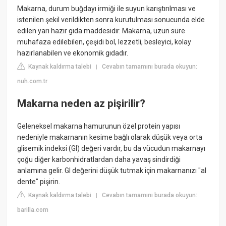
Makarna, durum buğdayı irmiği ile suyun karıştırılması ve
istenilen şekil verildikten sonra kurutulması sonucunda elde
edilen yarı hazır gıda maddesidir. Makarna, uzun süre
muhafaza edilebilen, çeşidi bol, lezzetli, besleyici, kolay
hazırlanabilen ve ekonomik gıdadır.
Kaynak kaldırma talebi
Cevabın tamamını burada okuyun:
|
nuh.com.tr
Makarna neden az pişirilir?
Geleneksel makarna hamurunun özel protein yapısı
nedeniyle makarnanın kesime bağlı olarak düşük veya orta
glisemik indeksi (GI) değeri vardır, bu da vücudun makarnayı
çoğu diğer karbonhidratlardan daha yavaş sindirdiği
anlamına gelir. GI değerini düşük tutmak için makarnanızı "al
dente" pişirin.
Kaynak kaldırma talebi
Cevabın tamamını burada okuyun:
|
barilla.com