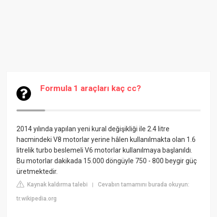
Formula 1 araçları kaç cc?
2014 yılında yapılan yeni kural değişikliği ile 2.4 litre
hacmindeki V8 motorlar yerine hâlen kullanılmakta olan 1.6
litrelik turbo beslemeli V6 motorlar kullanılmaya başlanıldı.
Bu motorlar dakikada 15.000 döngüyle 750 - 800 beygir güç
üretmektedir.
Kaynak kaldırma talebi
Cevabın tamamını burada okuyun:
|
tr.wikipedia.org