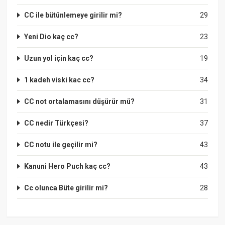
CC ile bütünlemeye girilir mi?
29
Yeni Dio kaç cc?
23
Uzun yol için kaç cc?
19
1 kadeh viski kac cc?
34
CC not ortalamasını düşürür mü?
31
CC nedir Türkçesi?
37
CC notu ile geçilir mi?
43
Kanuni Hero Puch kaç cc?
43
Cc olunca Büte girilir mi?
28