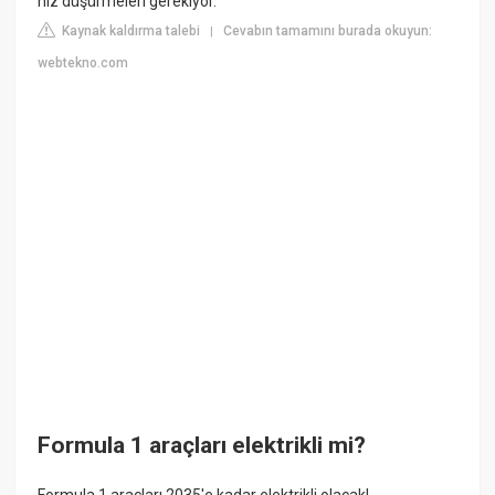
hız düşürmeleri gerekiyor.
Kaynak kaldırma talebi
Cevabın tamamını burada okuyun:
|
webtekno.com
Formula 1 araçları elektrikli mi?