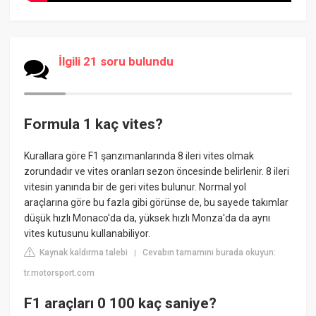
İlgili 21 soru bulundu
Formula 1 kaç vites?
Kurallara göre F1 şanzımanlarında 8 ileri vites olmak
zorundadır ve vites oranları sezon öncesinde belirlenir. 8 ileri
vitesin yanında bir de geri vites bulunur. Normal yol
araçlarına göre bu fazla gibi görünse de, bu sayede takımlar
düşük hızlı Monaco'da da, yüksek hızlı Monza'da da aynı
vites kutusunu kullanabiliyor.
Kaynak kaldırma talebi
Cevabın tamamını burada okuyun:
|
tr.motorsport.com
F1 araçları 0 100 kaç saniye?