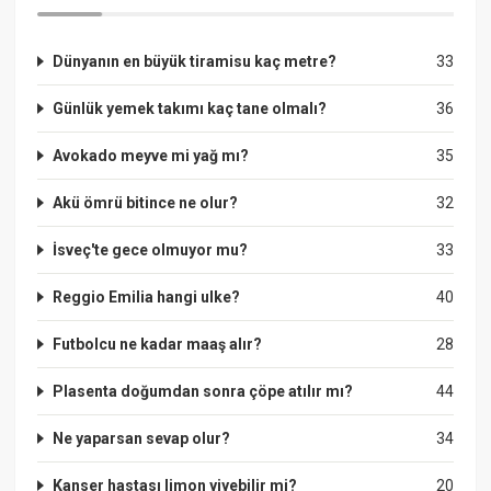
Dünyanın en büyük tiramisu kaç metre?
33
Günlük yemek takımı kaç tane olmalı?
36
Avokado meyve mi yağ mı?
35
Akü ömrü bitince ne olur?
32
İsveç'te gece olmuyor mu?
33
Reggio Emilia hangi ulke?
40
Futbolcu ne kadar maaş alır?
28
Plasenta doğumdan sonra çöpe atılır mı?
44
Ne yaparsan sevap olur?
34
Kanser hastası limon yiyebilir mi?
20