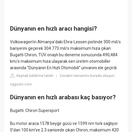
Dünyanın en hızlı aracı hangisi?
Volkswagen'in Almanya'daki Ehra-Lessen pistinde 300 mil/s
bariyerini geçerek 304.773 mil/s maksimum hıza çıkan
Bugatti Chiron, TÜV onaylı bu deneme sonucunda 490,484
km/s maksimum hıza ulaşarak seri üretim otomobiller
arasında “Dünyanın En Hızlı Otomobili” unvanını ele geçirdi.
Kaynak kaldırma talebi
Cevabın tamamını burada okuyun:
|
oggusto.com
Dünyanın en hızlı arabası kaç basıyor?
Bugatti: Chiron Supersport
Bu motor araca 1578 beygir gücü ve 1599 nm tork sağlıyor.
0'dan 100 km'ye 2.3 saniyede çıkan Chiron, maksimum 420