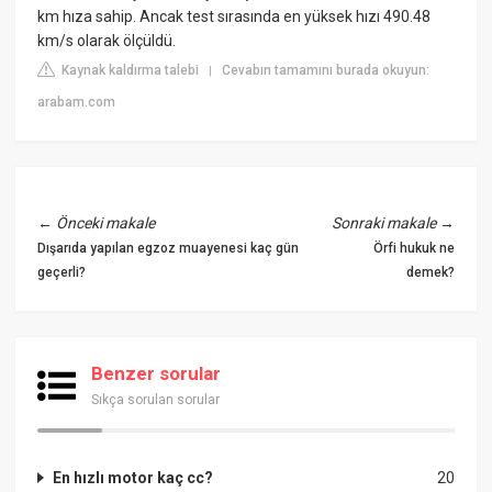
km hıza sahip. Ancak test sırasında en yüksek hızı 490.48
km/s olarak ölçüldü.
Kaynak kaldırma talebi
Cevabın tamamını burada okuyun:
|
arabam.com
←
Önceki makale
Sonraki makale
→
Dışarıda yapılan egzoz muayenesi kaç gün
Örfi hukuk ne
geçerli?
demek?
Benzer sorular
Sıkça sorulan sorular
En hızlı motor kaç cc?
20