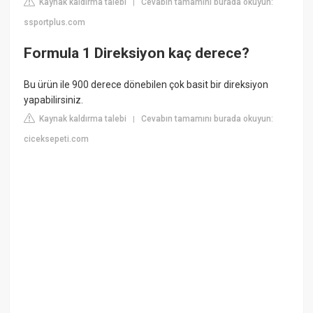
Kaynak kaldırma talebi
Cevabın tamamını burada okuyun:
|
ssportplus.com
Formula 1 Direksiyon kaç derece?
Bu ürün ile 900 derece dönebilen çok basit bir direksiyon
yapabilirsiniz.
Kaynak kaldırma talebi
Cevabın tamamını burada okuyun:
|
ciceksepeti.com