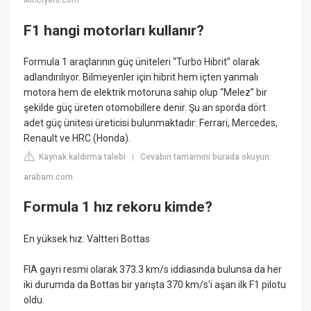
ikinciyeni.com
F1 hangi motorları kullanır?
Formula 1 araçlarının güç üniteleri “Turbo Hibrit” olarak
adlandırılıyor. Bilmeyenler için hibrit hem içten yanmalı
motora hem de elektrik motoruna sahip olup “Melez” bir
şekilde güç üreten otomobillere denir. Şu an sporda dört
adet güç ünitesi üreticisi bulunmaktadır: Ferrari, Mercedes,
Renault ve HRC (Honda).
Kaynak kaldırma talebi
Cevabın tamamını burada okuyun:
|
arabam.com
Formula 1 hız rekoru kimde?
En yüksek hız: Valtteri Bottas
FIA gayri resmi olarak 373.3 km/s iddiasında bulunsa da her
iki durumda da Bottas bir yarışta 370 km/s'i aşan ilk F1 pilotu
oldu.