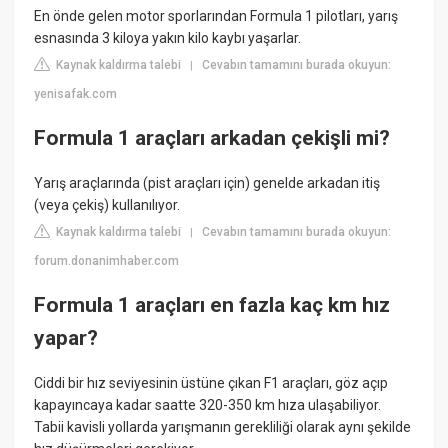
En önde gelen motor sporlarından Formula 1 pilotları, yarış
esnasında 3 kiloya yakın kilo kaybı yaşarlar.
Kaynak kaldırma talebi
Cevabın tamamını burada okuyun:
|
yenisafak.com
Formula 1 araçları arkadan çekişli mi?
Yarış araçlarında (pist araçları için) genelde arkadan itiş
(veya çekiş) kullanılıyor.
Kaynak kaldırma talebi
Cevabın tamamını burada okuyun:
|
forum.donanimhaber.com
Formula 1 araçları en fazla kaç km hız
yapar?
Ciddi bir hız seviyesinin üstüne çıkan F1 araçları, göz açıp
kapayıncaya kadar saatte 320-350 km hıza ulaşabiliyor.
Tabii kavisli yollarda yarışmanın gerekliliği olarak aynı şekilde