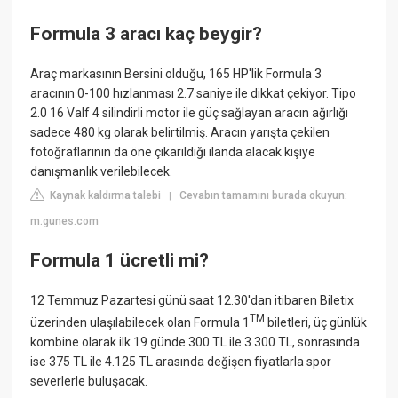
Formula 3 aracı kaç beygir?
Araç markasının Bersini olduğu, 165 HP'lik Formula 3
aracının 0-100 hızlanması 2.7 saniye ile dikkat çekiyor. Tipo
2.0 16 Valf 4 silindirli motor ile güç sağlayan aracın ağırlığı
sadece 480 kg olarak belirtilmiş. Aracın yarışta çekilen
fotoğraflarının da öne çıkarıldığı ilanda alacak kişiye
danışmanlık verilebilecek.
Kaynak kaldırma talebi
Cevabın tamamını burada okuyun:
|
m.gunes.com
Formula 1 ücretli mi?
12 Temmuz Pazartesi günü saat 12.30'dan itibaren Biletix
TM
üzerinden ulaşılabilecek olan Formula 1
biletleri, üç günlük
kombine olarak ilk 19 günde 300 TL ile 3.300 TL, sonrasında
ise 375 TL ile 4.125 TL arasında değişen fiyatlarla spor
severlerle buluşacak.