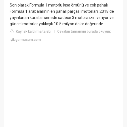
Son olarak Formula 1 motorlu kısa ömürlü ve çok pahalı.
Formula 1 arabalarının en pahalı parçası motorları. 2018'de
yayınlanan kurallar senede sadece 3 motora izin veriyor ve
güncel motorlar yaklaşık 10.5 milyon dolar değerinde.
Kaynak kaldırma talebi
Cevabın tamamını burada okuyun:
|
iyikigormusum.com