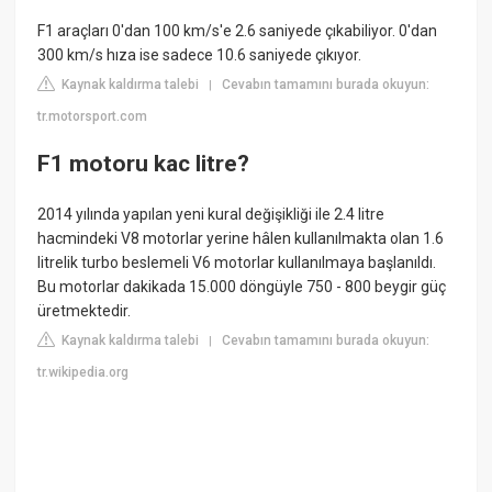
F1 araçları 0'dan 100 km/s'e 2.6 saniyede çıkabiliyor. 0'dan
300 km/s hıza ise sadece 10.6 saniyede çıkıyor.
Kaynak kaldırma talebi
Cevabın tamamını burada okuyun:
|
tr.motorsport.com
F1 motoru kac litre?
2014 yılında yapılan yeni kural değişikliği ile 2.4 litre
hacmindeki V8 motorlar yerine hâlen kullanılmakta olan 1.6
litrelik turbo beslemeli V6 motorlar kullanılmaya başlanıldı.
Bu motorlar dakikada 15.000 döngüyle 750 - 800 beygir güç
üretmektedir.
Kaynak kaldırma talebi
Cevabın tamamını burada okuyun:
|
tr.wikipedia.org