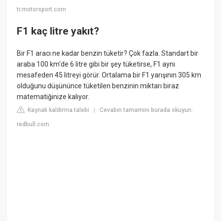
tr.motorsport.com
F1 kaç litre yakıt?
Bir F1 aracı ne kadar benzin tüketir? Çok fazla. Standart bir
araba 100 km'de 6 litre gibi bir şey tüketirse, F1 aynı
mesafeden 45 litreyi görür. Ortalama bir F1 yarışının 305 km
olduğunu düşününce tüketilen benzinin miktarı biraz
matematiğinize kalıyor.
Kaynak kaldırma talebi
Cevabın tamamını burada okuyun:
|
redbull.com