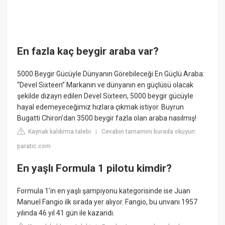
En fazla kaç beygir araba var?
5000 Beygir Gücüyle Dünyanın Görebileceği En Güçlü Araba:
“Devel Sixteen” Markanın ve dünyanın en güçlüsü olacak
şekilde dizayn edilen Devel Sixteen, 5000 beygir gücüyle
hayal edemeyeceğimiz hızlara çıkmak istiyor. Buyrun
Bugatti Chiron'dan 3500 beygir fazla olan araba nasılmış!
Kaynak kaldırma talebi
Cevabın tamamını burada okuyun:
|
paratic.com
En yaşlı Formula 1 pilotu kimdir?
Formula 1'in en yaşlı şampiyonu kategorisinde ise Juan
Manuel Fangio ilk sırada yer alıyor. Fangio, bu unvanı 1957
yılında 46 yıl 41 gün ile kazandı.