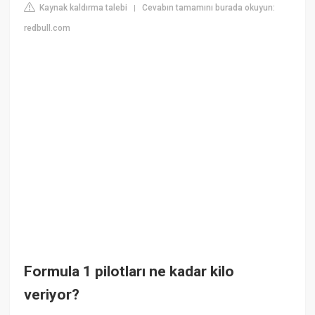
Kaynak kaldırma talebi
Cevabın tamamını burada okuyun:
|
redbull.com
Formula 1 pilotları ne kadar kilo
veriyor?