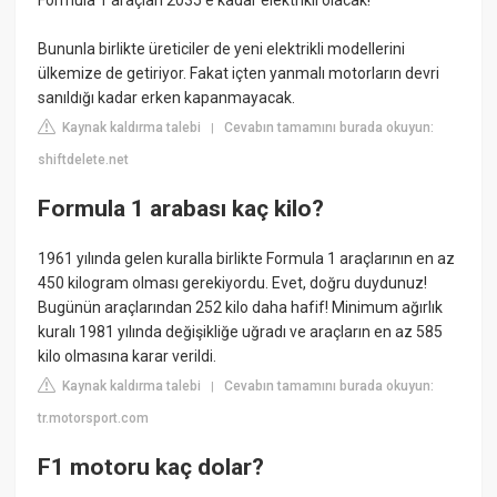
Formula 1 araçları 2035'e kadar elektrikli olacak!
Bununla birlikte üreticiler de yeni elektrikli modellerini
ülkemize de getiriyor. Fakat içten yanmalı motorların devri
sanıldığı kadar erken kapanmayacak.
Kaynak kaldırma talebi
Cevabın tamamını burada okuyun:
|
shiftdelete.net
Formula 1 arabası kaç kilo?
1961 yılında gelen kuralla birlikte Formula 1 araçlarının en az
450 kilogram olması gerekiyordu. Evet, doğru duydunuz!
Bugünün araçlarından 252 kilo daha hafif! Minimum ağırlık
kuralı 1981 yılında değişikliğe uğradı ve araçların en az 585
kilo olmasına karar verildi.
Kaynak kaldırma talebi
Cevabın tamamını burada okuyun:
|
tr.motorsport.com
F1 motoru kaç dolar?