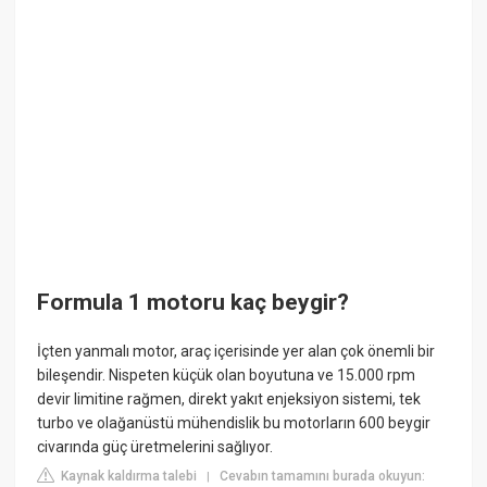
Formula 1 motoru kaç beygir?
İçten yanmalı motor, araç içerisinde yer alan çok önemli bir
bileşendir. Nispeten küçük olan boyutuna ve 15.000 rpm
devir limitine rağmen, direkt yakıt enjeksiyon sistemi, tek
turbo ve olağanüstü mühendislik bu motorların 600 beygir
civarında güç üretmelerini sağlıyor.
Kaynak kaldırma talebi
Cevabın tamamını burada okuyun:
|