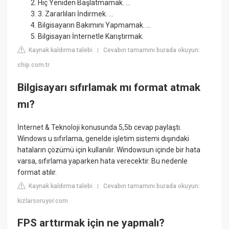
Hiç Yeniden Başlatmamak. ...
3. Zararlıları İndirmek. ...
Bilgisayarın Bakımını Yapmamak. ...
Bilgisayarı İnternetle Karıştırmak.
Kaynak kaldırma talebi
Cevabın tamamını burada okuyun:
|
chip.com.tr
Bilgisayarı sıfırlamak mı format atmak
mı?
İnternet & Teknoloji konusunda 5,5b cevap paylaştı.
Windows u sıfırlama, genelde işletim sistemi dışındaki
hataların çözümü için kullanılır. Windowsun içinde bir hata
varsa, sıfırlama yaparken hata verecektir. Bu nedenle
format atılır.
Kaynak kaldırma talebi
Cevabın tamamını burada okuyun:
|
kizlarsoruyor.com
FPS arttırmak için ne yapmalı?