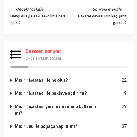
←
Önceki makale
Sonraki makale
→
Hangi duayla eski sevgiliniz geri
Hakaret davası için kaç şahit
geldi?
gerekir?
Benzer sorular
Sıkça sorulan sorular
Mısır nişastası ile ne olur?
22
Mısır nişastası ile baklava açılır mı?
19
Mısır nişastası yerine mısır unu kullanılır
29
mı?
Mısır unu ile poğaça yapılır mı?
37