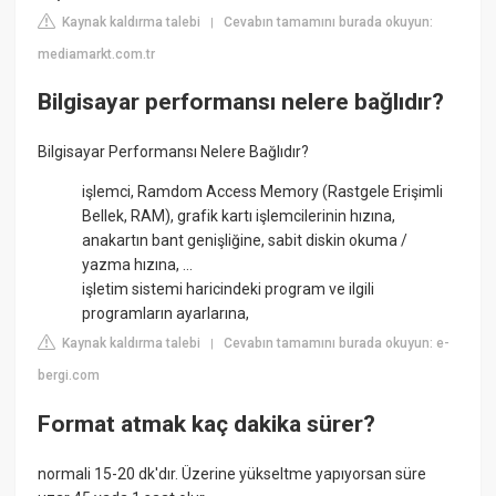
Kaynak kaldırma talebi
Cevabın tamamını burada okuyun:
|
mediamarkt.com.tr
Bilgisayar performansı nelere bağlıdır?
Bilgisayar Performansı Nelere Bağlıdır?
işlemci, Ramdom Access Memory (Rastgele Erişimli
Bellek, RAM), grafik kartı işlemcilerinin hızına,
anakartın bant genişliğine, sabit diskin okuma /
yazma hızına, ...
işletim sistemi haricindeki program ve ilgili
programların ayarlarına,
Kaynak kaldırma talebi
Cevabın tamamını burada okuyun: e-
|
bergi.com
Format atmak kaç dakika sürer?
normali 15-20 dk'dır. Üzerine yükseltme yapıyorsan süre