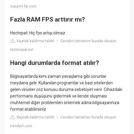
support.hp.com
Fazla RAM FPS arttırır mı?
Hectopat. Hiç fps artışı olmaz.
Kaynak kaldırma talebi
Cevabın tamamını burada okuyun:
|
technopat.net
Hangi durumlarda format atılır?
Bilgisayarlarda kimi zaman yavaşlama gibi sorunlar
meydana gelir. Kullanılan programlar ve bazı sitelerden
gelen virüsler söz konusu duruma sebebiyet verir. Cihazdaki
performans düşüşünü gidermek ve ileride oluşması
muhtemel diğer problemleri önlemek adına bilgisayarınıza
format atabilirsiniz.
Kaynak kaldırma talebi
Cevabın tamamını burada okuyun:
|
trendyol.com