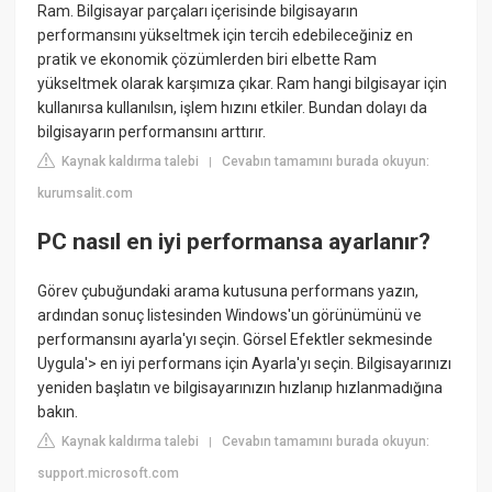
Ram. Bilgisayar parçaları içerisinde bilgisayarın
performansını yükseltmek için tercih edebileceğiniz en
pratik ve ekonomik çözümlerden biri elbette Ram
yükseltmek olarak karşımıza çıkar. Ram hangi bilgisayar için
kullanırsa kullanılsın, işlem hızını etkiler. Bundan dolayı da
bilgisayarın performansını arttırır.
Kaynak kaldırma talebi
Cevabın tamamını burada okuyun:
|
kurumsalit.com
PC nasıl en iyi performansa ayarlanır?
Görev çubuğundaki arama kutusuna performans yazın,
ardından sonuç listesinden Windows'un görünümünü ve
performansını ayarla'yı seçin. Görsel Efektler sekmesinde
Uygula'> en iyi performans için Ayarla'yı seçin. Bilgisayarınızı
yeniden başlatın ve bilgisayarınızın hızlanıp hızlanmadığına
bakın.
Kaynak kaldırma talebi
Cevabın tamamını burada okuyun:
|
support.microsoft.com