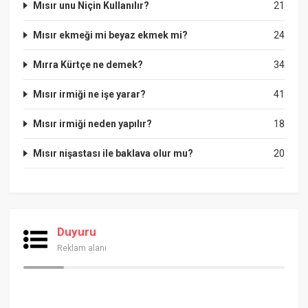
Mısır unu Niçin Kullanılır?
21
Mısır ekmeği mi beyaz ekmek mi?
24
Mırra Kürtçe ne demek?
34
Mısır irmiği ne işe yarar?
41
Mısır irmiği neden yapılır?
18
Mısır nişastası ile baklava olur mu?
20
Duyuru
Reklam alanı