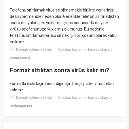
Telefonu sıfırlamak virüsleri silmemekle birlikte verilerinizi
de kaybetmenize neden olur. Genellikle telefonu sıfırladıktan
sonra dosyaları geri yükleme işlemi sonucunda da yine
virüsü telefonunuza yüklemiş olursunuz. Bu nedenle
telefonu sıfırlamak virüsü silmek için bir çözüm olarak kabul
edilmez.
Kaynak kaldırma talebi
Cevabın tamamını burada okuyun:
|
arena.com.tr
Format attıktan sonra virüs kalır mı?
Formatla diski biçimlendirdiğin için herşeyi siler virüs felan
kalmaz.
Kaynak kaldırma talebi
Cevabın tamamını burada okuyun:
|
technopat.net