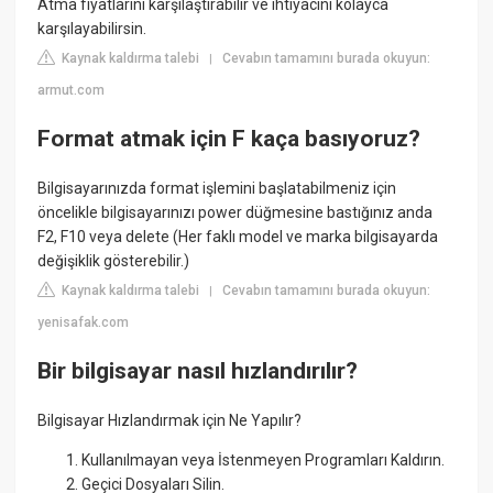
Atma fiyatlarını karşılaştırabilir ve ihtiyacını kolayca
karşılayabilirsin.
Kaynak kaldırma talebi
Cevabın tamamını burada okuyun:
|
armut.com
Format atmak için F kaça basıyoruz?
Bilgisayarınızda format işlemini başlatabilmeniz için
öncelikle bilgisayarınızı power düğmesine bastığınız anda
F2, F10 veya delete (Her faklı model ve marka bilgisayarda
değişiklik gösterebilir.)
Kaynak kaldırma talebi
Cevabın tamamını burada okuyun:
|
yenisafak.com
Bir bilgisayar nasıl hızlandırılır?
Bilgisayar Hızlandırmak için Ne Yapılır?
Kullanılmayan veya İstenmeyen Programları Kaldırın.
Geçici Dosyaları Silin.