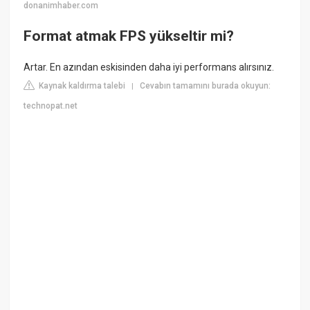
donanimhaber.com
Format atmak FPS yükseltir mi?
Artar. En azından eskisinden daha iyi performans alırsınız.
Kaynak kaldırma talebi
Cevabın tamamını burada okuyun:
|
technopat.net