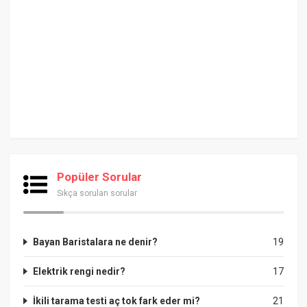
Popüler Sorular
Sıkça sorulan sorular
Bayan Baristalara ne denir?
19
Elektrik rengi nedir?
17
İkili tarama testi aç tok fark eder mi?
21