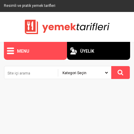
Resimli ve pratik yemek tarifleri
MENU
ÜYELİK