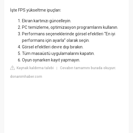
İşte FPS yükseltme ipuçları:
Ekran kartınızı güncelleyin.
PC temizleme, optimizasyon programlarını kullanın.
Performans seçeneklerinde görsel efektleri “En iyi
performans için ayarla” olarak seçin.
Görsel efektleri devre dışı bırakın.
Tüm masaüstü uygulamalarını kapatın.
Oyun oynarken kayıt yapmayın.
Kaynak kaldırma talebi
Cevabın tamamını burada okuyun:
|
donanimhaber.com