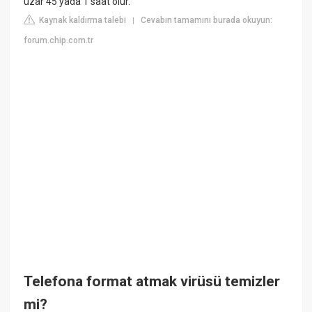
uzar 45 yada 1 saat olur.
Kaynak kaldırma talebi
Cevabın tamamını burada okuyun:
|
forum.chip.com.tr
Telefona format atmak virüsü temizler
mi?