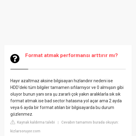
Format atmak performansı arttırır mı?
Hayır azaltmaz aksine bilgisayarı hızlandırır nedeni ise
HDD'deki tüm bilgiler tamamen sıfılarnıyor ve 0 almışsın gibi
oluyor bunun yanı sıra şu zararlı çok yakın aralıklarla sık sık
format atmak ise bad sector hatasına yol açar ama 2 ayda
veya 6 ayda bir format atılan bir bilgisayarda bu durum
gözlenmez.
Kaynak kaldırma talebi
Cevabın tamamını burada okuyun:
|
kizlarsoruyor.com