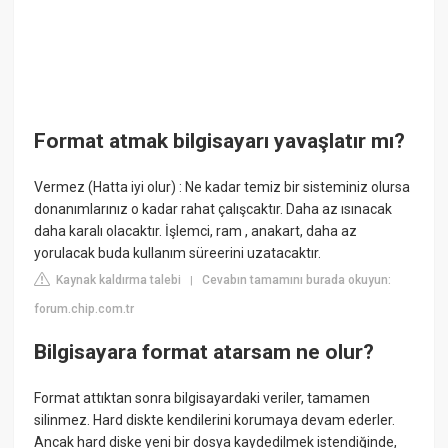
Format atmak bilgisayarı yavaşlatır mı?
Vermez (Hatta iyi olur) : Ne kadar temiz bir sisteminiz olursa
donanımlarınız o kadar rahat çalışcaktır. Daha az ısınacak
daha karalı olacaktır. İşlemci, ram , anakart, daha az
yorulacak buda kullanım süreerini uzatacaktır.
Kaynak kaldırma talebi
Cevabın tamamını burada okuyun:
|
forum.chip.com.tr
Bilgisayara format atarsam ne olur?
Format attıktan sonra bilgisayardaki veriler, tamamen
silinmez. Hard diskte kendilerini korumaya devam ederler.
Ancak hard diske yeni bir dosya kaydedilmek istendiğinde,