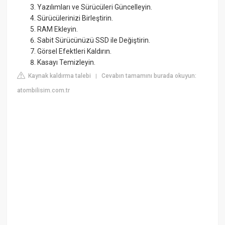
Yazılımları ve Sürücüleri Güncelleyin.
Sürücülerinizi Birleştirin.
RAM Ekleyin.
Sabit Sürücünüzü SSD ile Değiştirin.
Görsel Efektleri Kaldırın.
Kasayı Temizleyin.
Kaynak kaldırma talebi
Cevabın tamamını burada okuyun:
|
atombilisim.com.tr