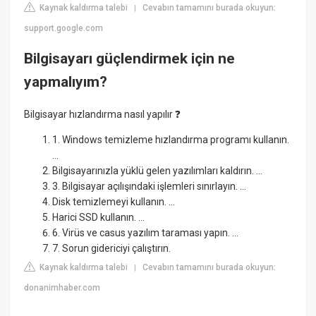
Kaynak kaldırma talebi
Cevabın tamamını burada okuyun:
|
support.google.com
Bilgisayarı güçlendirmek için ne
yapmalıyım?
Bilgisayar hızlandırma nasıl yapılır ❓
1. Windows temizleme hızlandırma programı kullanın.
...
Bilgisayarınızla yüklü gelen yazılımları kaldırın. ...
3. Bilgisayar açılışındaki işlemleri sınırlayın. ...
Disk temizlemeyi kullanın. ...
Harici SSD kullanın. ...
6. Virüs ve casus yazılım taraması yapın. ...
7. Sorun gidericiyi çalıştırın.
Kaynak kaldırma talebi
Cevabın tamamını burada okuyun:
|
donanimhaber.com