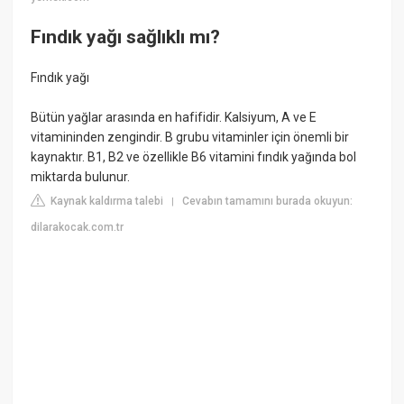
Fındık yağı sağlıklı mı?
Fındık yağı
Bütün yağlar arasında en hafifidir. Kalsiyum, A ve E
vitamininden zengindir. B grubu vitaminler için önemli bir
kaynaktır. B1, B2 ve özellikle B6 vitamini fındık yağında bol
miktarda bulunur.
Kaynak kaldırma talebi
Cevabın tamamını burada okuyun:
|
dilarakocak.com.tr