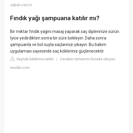
sabah.com.tr
Fındık yağı şampuana katılır mı?
Bir miktar fındık yağını masaj yaparak saç diplerinize sürün.
İyice yedirdikten sonra bir süre bekleyin. Daha sonra
şampuanla ve bol suyla saçlarınızı yıkayın. Bu bakım
uygulaması sayesinde saç kökleriniz güçlenecektir.
Kaynak kaldırma talebi
Cevabın tamamını burada okuyun:
|
neoldu.com