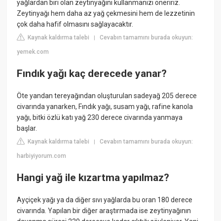
yağlardan biri olan zeytinyağını kullanmanızı öneririz.
Zeytinyağı hem daha az yağ çekmesini hem de lezzetinin
çok daha hafif olmasını sağlayacaktır.
Kaynak kaldırma talebi
Cevabın tamamını burada okuyun:
|
yemek.com
Fındık yağı kaç derecede yanar?
Öte yandan tereyağından oluşturulan sadeyağ 205 derece
civarında yanarken, Fındık yağı, susam yağı, rafine kanola
yağı, bitki özlü katı yağ 230 derece civarında yanmaya
başlar.
Kaynak kaldırma talebi
Cevabın tamamını burada okuyun:
|
harbiyiyorum.com
Hangi yağ ile kızartma yapılmaz?
Ayçiçek yağı ya da diğer sıvı yağlarda bu oran 180 derece
civarında. Yapılan bir diğer araştırmada ise zeytinyağının