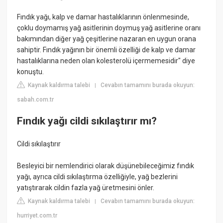
Fındık yağı, kalp ve damar hastalıklarının önlenmesinde,
çoklu doymamış yağ asitlerinin doymuş yağ asitlerine oranı
bakımından diğer yağ çeşitlerine nazaran en uygun orana
sahiptir. Fındık yağının bir önemli özelliği de kalp ve damar
hastalıklarına neden olan kolesterolü içermemesidir" diye
konuştu.
Kaynak kaldırma talebi
Cevabın tamamını burada okuyun:
|
sabah.com.tr
Fındık yağı cildi sıkılaştırır mı?
Cildi sıkılaştırır
Besleyici bir nemlendirici olarak düşünebileceğimiz fındık
yağı, ayrıca cildi sıkılaştırma özelliğiyle, yağ bezlerini
yatıştırarak cildin fazla yağ üretmesini önler.
Kaynak kaldırma talebi
Cevabın tamamını burada okuyun:
|
hurriyet.com.tr