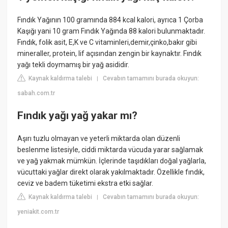
Fındık Yağının 100 gramında 884 kcal kalori, ayrıca 1 Çorba
Kaşığı yani 10 gram Fındık Yağında 88 kalori bulunmaktadır.
Fındık, folik asit, E,K ve C vitaminleri,demir,çinko,bakır gibi
mineraller, protein, lif açısından zengin bir kaynaktır. Fındık
yağı tekli doymamış bir yağ asididir.
Kaynak kaldırma talebi
Cevabın tamamını burada okuyun:
|
sabah.com.tr
Fındık yağı yağ yakar mı?
Aşırı tuzlu olmayan ve yeterli miktarda olan düzenli
beslenme listesiyle, ciddi miktarda vücuda yarar sağlamak
ve yağ yakmak mümkün. İçlerinde taşıdıkları doğal yağlarla,
vücuttaki yağlar direkt olarak yakılmaktadır. Özellikle fındık,
ceviz ve badem tüketimi ekstra etki sağlar.
Kaynak kaldırma talebi
Cevabın tamamını burada okuyun:
|
yeniakit.com.tr