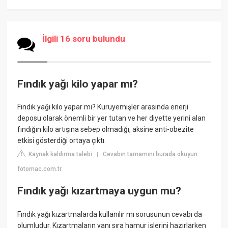
İlgili 16 soru bulundu
Fındık yağı kilo yapar mı?
Fındık yağı kilo yapar mı? Kuruyemişler arasında enerji
deposu olarak önemli bir yer tutan ve her diyette yerini alan
fındığın kilo artışına sebep olmadığı, aksine anti-obezite
etkisi gösterdiği ortaya çıktı.
Kaynak kaldırma talebi
Cevabın tamamını burada okuyun:
|
fotomac.com.tr
Fındık yağı kızartmaya uygun mu?
Fındık yağı kızartmalarda kullanılır mı sorusunun cevabı da
olumludur. Kızartmaların yanı sıra hamur işlerini hazırlarken