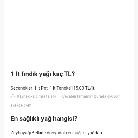
1 lt fındık yağı kaç TL?
Seçenekler: 1 lt Pet. 1 lt Teneke115,00 TL/lt.
Kaynak kaldırma talebi
Cevabın tamamını burada okuyun:
|
akakce.com
En sağlıklı yağ hangisi?
Zeytinyağı Belkide dünyadaki en sağlıklı yağdan