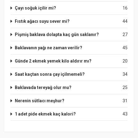
Çayı soğuk içilir mi?
16
Fıstık ağacı suyu sever mi?
44
Pişmiş baklava dolapta kaç gün saklanır?
27
Baklavanın yağı ne zaman verilir?
45
Günde 2 ekmek yemek kilo aldırır mı?
20
Saat kaçtan sonra çay içilmemeli?
34
Baklavada tereyağ olur mu?
25
Nerenin sütlacı meşhur?
31
1 adet pide ekmek kaç kalori?
43