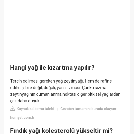
Hangi yağ ile kızartma yapılır?
Tercih edilmesi gereken yağ zeytinyağı. Hem de rafine
edilmişi bile değil, doğalı, yani sızması. Çünkü sızma
zeytinyağının dumanlanma noktası diğer bitkisel yağlardan
çok daha düşük.
Kaynak kaldırma talebi
Cevabın tamamını burada okuyun:
|
hurriyet.com.tr
Fındık yağı kolesterolü yükseltir mi?