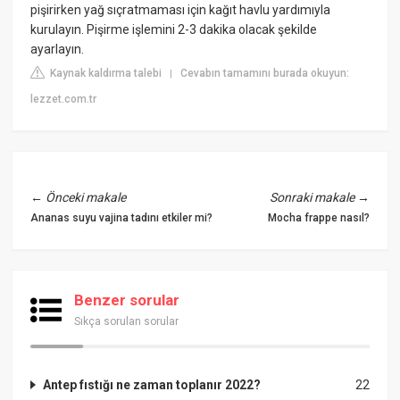
pişirirken yağ sıçratmaması için kağıt havlu yardımıyla
kurulayın. Pişirme işlemini 2-3 dakika olacak şekilde
ayarlayın.
Kaynak kaldırma talebi
Cevabın tamamını burada okuyun:
|
lezzet.com.tr
←
Önceki makale
Sonraki makale
→
Ananas suyu vajina tadını etkiler mi?
Mocha frappe nasıl?
Benzer sorular
Sıkça sorulan sorular
Antep fıstığı ne zaman toplanır 2022?
22