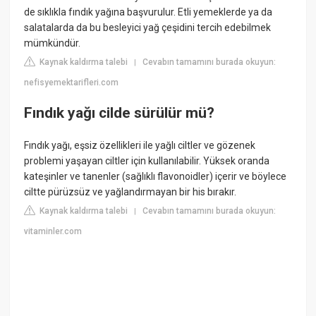
de sıklıkla fındık yağına başvurulur. Etli yemeklerde ya da
salatalarda da bu besleyici yağ çeşidini tercih edebilmek
mümkündür.
Kaynak kaldırma talebi
Cevabın tamamını burada okuyun:
|
nefisyemektarifleri.com
Fındık yağı cilde sürülür mü?
Fındık yağı, eşsiz özellikleri ile yağlı ciltler ve gözenek
problemi yaşayan ciltler için kullanılabilir. Yüksek oranda
kateşinler ve tanenler (sağlıklı flavonoidler) içerir ve böylece
ciltte pürüzsüz ve yağlandırmayan bir his bırakır.
Kaynak kaldırma talebi
Cevabın tamamını burada okuyun:
|
vitaminler.com