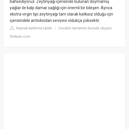
bahsediyoruz. Zeytinyağı içerisinde bulunan doymamış
yağlar ile kalp damar sağlığı için önemli bir bileşen. Ayrıca
ekstra virgin tipi zeytinyağı tam olarak katkısız olduğu için
içerisindeki antioksidan seviyesi oldukça yüksektir.
Kaynak kaldırma talebi
Cevabın tamamını burada okuyun:
|
fitekran.com