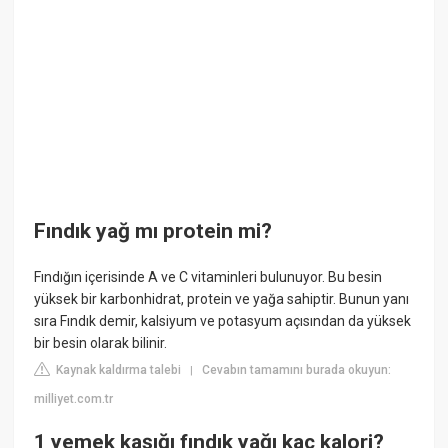
Fındık yağ mı protein mi?
Fındığın içerisinde A ve C vitaminleri bulunuyor. Bu besin
yüksek bir karbonhidrat, protein ve yağa sahiptir. Bunun yanı
sıra Fındık demir, kalsiyum ve potasyum açısından da yüksek
bir besin olarak bilinir.
Kaynak kaldırma talebi
Cevabın tamamını burada okuyun:
|
milliyet.com.tr
1 yemek kaşığı fındık yağı kaç kalori?