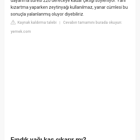
dayanma süresi 220 dereceye kadar çıktığı söyleniyor. Yani
kızartma yaparken zeytinyağı kullanılmaz, yanar cümlesi bu
sonuçla yalanlanmış oluyor diyebiliriz.
Kaynak kaldırma talebi
Cevabın tamamını burada okuyun:
|
yemek.com
Fındık yağı kaş çıkarır mı?