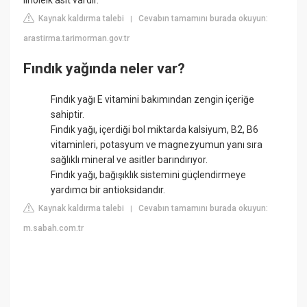
linoleik asit vardır.
Kaynak kaldırma talebi
Cevabın tamamını burada okuyun:
|
arastirma.tarimorman.gov.tr
Fındık yağında neler var?
Fındık yağı E vitamini bakımından zengin içeriğe
sahiptir.
Fındık yağı, içerdiği bol miktarda kalsiyum, B2, B6
vitaminleri, potasyum ve magnezyumun yanı sıra
sağlıklı mineral ve asitler barındırıyor.
Fındık yağı, bağışıklık sistemini güçlendirmeye
yardımcı bir antioksidandır.
Kaynak kaldırma talebi
Cevabın tamamını burada okuyun:
|
m.sabah.com.tr