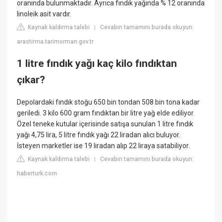
oranında bulunmaktadır. Ayrıca fındık yağında % 12 oranında
linoleik asit vardır.
Kaynak kaldırma talebi
Cevabın tamamını burada okuyun:
|
arastirma.tarimorman.gov.tr
1 litre fındık yağı kaç kilo fındıktan
çıkar?
Depolardaki fındık stoğu 650 bin tondan 508 bin tona kadar
geriledi. 3 kilo 600 gram fındıktan bir litre yağ elde ediliyor.
Özel teneke kutular içerisinde satışa sunulan 1 litre fındık
yağı 4,75 lira, 5 litre fındık yağı 22 liradan alıcı buluyor.
İsteyen marketler ise 19 liradan alıp 22 liraya satabiliyor.
Kaynak kaldırma talebi
Cevabın tamamını burada okuyun:
|
haberturk.com