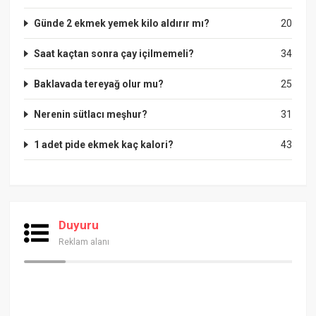
Günde 2 ekmek yemek kilo aldırır mı?
20
Saat kaçtan sonra çay içilmemeli?
34
Baklavada tereyağ olur mu?
25
Nerenin sütlacı meşhur?
31
1 adet pide ekmek kaç kalori?
43
Duyuru
Reklam alanı