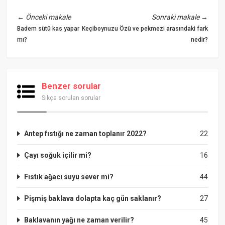
←
Önceki makale
Sonraki makale
→
Badem sütü kas yapar
Keçiboynuzu Özü ve pekmezi arasındaki fark
mı?
nedir?
Benzer sorular
Sıkça sorulan sorular
Antep fıstığı ne zaman toplanır 2022?
22
Çayı soğuk içilir mi?
16
Fıstık ağacı suyu sever mi?
44
Pişmiş baklava dolapta kaç gün saklanır?
27
Baklavanın yağı ne zaman verilir?
45