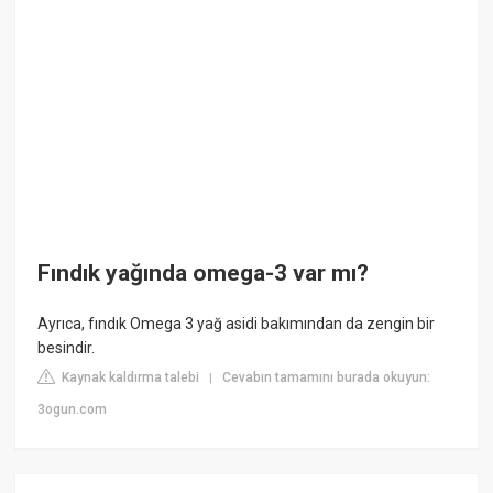
Fındık yağında omega-3 var mı?
Ayrıca, fındık Omega 3 yağ asidi bakımından da zengin bir
besindir.
Kaynak kaldırma talebi
Cevabın tamamını burada okuyun:
|
3ogun.com