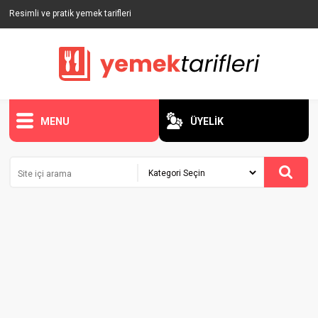
Resimli ve pratik yemek tarifleri
MENU
ÜYELİK