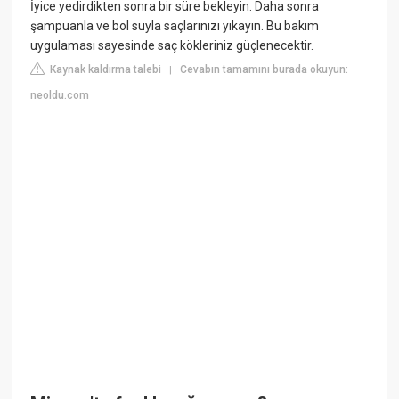
İyice yedirdikten sonra bir süre bekleyin. Daha sonra
şampuanla ve bol suyla saçlarınızı yıkayın. Bu bakım
uygulaması sayesinde saç kökleriniz güçlenecektir.
Kaynak kaldırma talebi
Cevabın tamamını burada okuyun:
|
neoldu.com