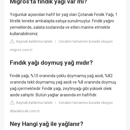
Migros'ta fındık yağı var mı?
Yoğunluk açısından hafif bir yağ olan Çotanak Fındık Yağı, 1
litrelik teneke ambalajda satışa sunulmuştur. Fındık yağını
yemeklerde, salata soslarında ve etleri marine etmekte
kullanabilirsiniz.
Kaynak kaldırma talebi
Cevabın tamamını burada okuyun:
|
migros.com.tr
Fındık yağı doymuş yağ mıdır?
Fındık yağı; %10 oranında çoklu doymamış yağ asidi, %82
oranında tekli doymamış yağ asidi ve %8 oranında doymuş
yağ içermektedir. Fındık yağı, zeytinyağı gibi yüksek oleik
aside sahiptir. Bütün yağlar arasında en hafifidir.
Kaynak kaldırma talebi
Cevabın tamamını burada okuyun:
|
dilarakocak.com.tr
Ney Hangi yağ ile yağlanır?