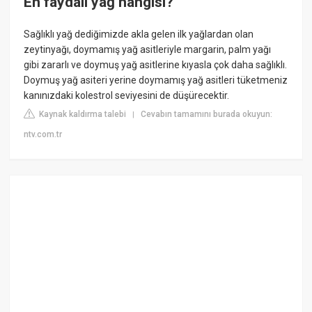
En faydalı yağ hangisi?
Sağlıklı yağ dediğimizde akla gelen ilk yağlardan olan
zeytinyağı, doymamış yağ asitleriyle margarin, palm yağı
gibi zararlı ve doymuş yağ asitlerine kıyasla çok daha sağlıklı.
Doymuş yağ asiteri yerine doymamış yağ asitleri tüketmeniz
kanınızdaki kolestrol seviyesini de düşürecektir.
Kaynak kaldırma talebi
Cevabın tamamını burada okuyun:
|
ntv.com.tr