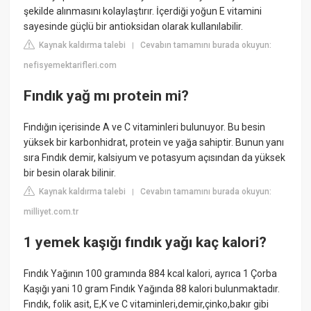
şekilde alınmasını kolaylaştırır. İçerdiği yoğun E vitamini
sayesinde güçlü bir antioksidan olarak kullanılabilir.
Kaynak kaldırma talebi
Cevabın tamamını burada okuyun:
|
nefisyemektarifleri.com
Fındık yağ mı protein mi?
Fındığın içerisinde A ve C vitaminleri bulunuyor. Bu besin
yüksek bir karbonhidrat, protein ve yağa sahiptir. Bunun yanı
sıra Fındık demir, kalsiyum ve potasyum açısından da yüksek
bir besin olarak bilinir.
Kaynak kaldırma talebi
Cevabın tamamını burada okuyun:
|
milliyet.com.tr
1 yemek kaşığı fındık yağı kaç kalori?
Fındık Yağının 100 gramında 884 kcal kalori, ayrıca 1 Çorba
Kaşığı yani 10 gram Fındık Yağında 88 kalori bulunmaktadır.
Fındık, folik asit, E,K ve C vitaminleri,demir,çinko,bakır gibi