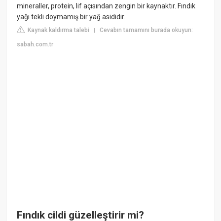
mineraller, protein, lif açısından zengin bir kaynaktır. Fındık
yağı tekli doymamış bir yağ asididir.
Kaynak kaldırma talebi
Cevabın tamamını burada okuyun:
|
sabah.com.tr
Fındık cildi güzelleştirir mi?