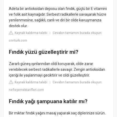
Adeta bir antioksidan deposu olan fındık, güçlü bir E vitamini
ve folik asit kaynağıdır. Serbest radikallerle savaşarak hücre
yenilenmesine, sağlıklı, canlı ve diri bir cilde kavuşmanıza
destek olur.
Kaynak kaldırma talebi
Cevabın tamamını burada okuyun:
|
cnnturk.com
Fındık yüzü güzelleştirir mi?
Zararlı güneş ışınlarından cildi koruyarak, cilde zarar
verebilecek serbest radikallerle savaşır. Zengin antioksidan
içeriği ile yaşlanmayı geciktirir ve cildi güzelleştirir.
Kaynak kaldırma talebi
Cevabın tamamını burada okuyun:
|
nefisyemektarifleri.com
Fındık yağı şampuana katılır mı?
Bir miktar fındık yağını masaj yaparak saç diplerinize sürün.