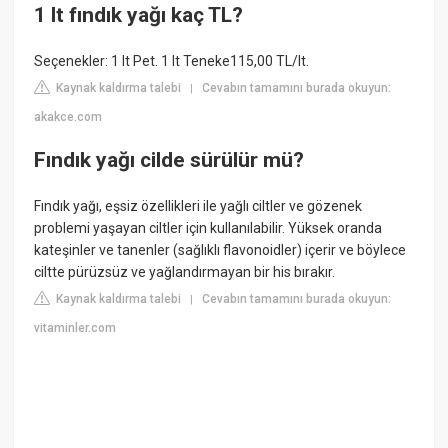
1 lt fındık yağı kaç TL?
Seçenekler: 1 lt Pet. 1 lt Teneke115,00 TL/lt.
Kaynak kaldırma talebi
Cevabın tamamını burada okuyun:
|
akakce.com
Fındık yağı cilde sürülür mü?
Fındık yağı, eşsiz özellikleri ile yağlı ciltler ve gözenek
problemi yaşayan ciltler için kullanılabilir. Yüksek oranda
kateşinler ve tanenler (sağlıklı flavonoidler) içerir ve böylece
ciltte pürüzsüz ve yağlandırmayan bir his bırakır.
Kaynak kaldırma talebi
Cevabın tamamını burada okuyun:
|
vitaminler.com