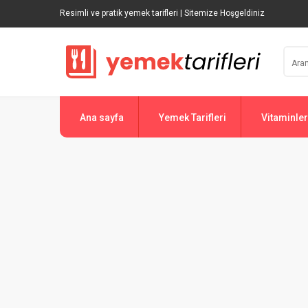
Resimli ve pratik yemek tarifleri | Sitemize Hoşgeldiniz
Ana sayfa
Yemek Tarifleri
Vitaminler