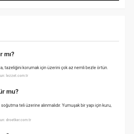
ır mı?
a, tazeliğini korumak için üzerini çok az nemli bezle örtün.
n: lezzet.com.tr
lür mu?
 soğutma teli üzerine alınmalıdır. Yumuşak bir yapı için kuru,
n: droetker.com.tr