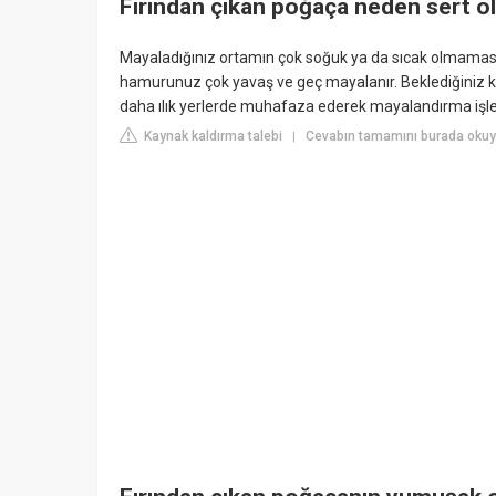
Fırından çıkan poğaça neden sert o
Mayaladığınız ortamın çok soğuk ya da sıcak olmamas
hamurunuz çok yavaş ve geç mayalanır. Beklediğiniz 
daha ılık yerlerde muhafaza ederek mayalandırma işlem
Kaynak kaldırma talebi
Cevabın tamamını burada oku
|