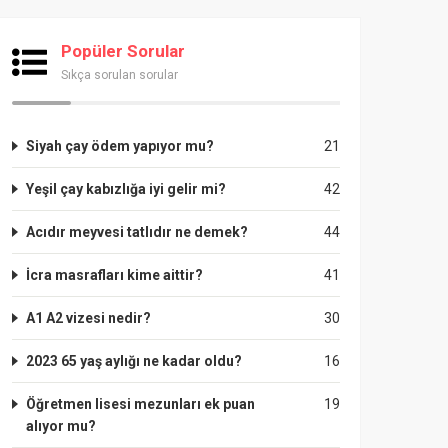
Popüler Sorular
Sıkça sorulan sorular
Siyah çay ödem yapıyor mu?
21
Yeşil çay kabızlığa iyi gelir mi?
42
Acıdır meyvesi tatlıdır ne demek?
44
İcra masrafları kime aittir?
41
A1 A2 vizesi nedir?
30
2023 65 yaş aylığı ne kadar oldu?
16
Öğretmen lisesi mezunları ek puan
19
alıyor mu?