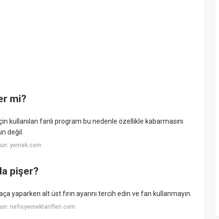
er mi?
için kullanılan fanlı program bu nedenle özellikle kabarmasını
un değil.
yun: yemek.com
da pişer?
ğaça yaparken alt üst fırın ayarını tercih edin ve fan kullanmayın.
n: nefisyemektarifleri.com