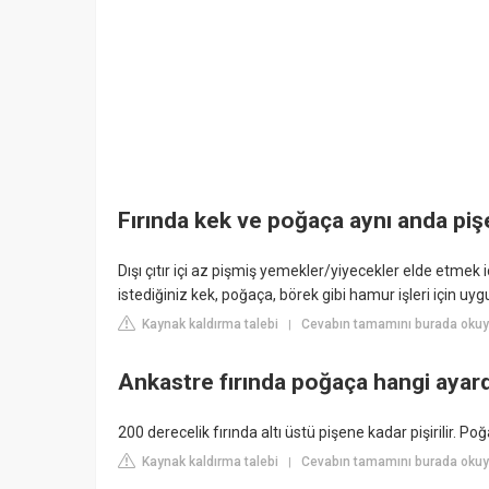
Fırında kek ve poğaça aynı anda piş
Dışı çıtır içi az pişmiş yemekler/yiyecekler elde etmek 
istediğiniz kek, poğaça, börek gibi hamur işleri için uyg
Kaynak kaldırma talebi
Cevabın tamamını burada oku
|
Ankastre fırında poğaça hangi ayar
200 derecelik fırında altı üstü pişene kadar pişirilir. Po
Kaynak kaldırma talebi
Cevabın tamamını burada okuyu
|