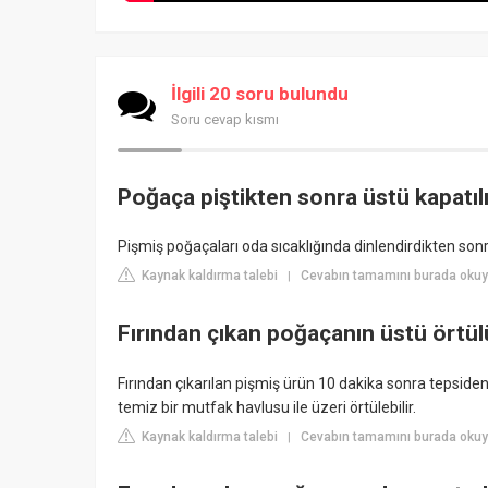
İlgili 20 soru bulundu
Soru cevap kısmı
Poğaça piştikten sonra üstü kapatıl
Pişmiş poğaçaları oda sıcaklığında dinlendirdikten sonr
Kaynak kaldırma talebi
Cevabın tamamını burada okuyu
|
Fırından çıkan poğaçanın üstü örtü
Fırından çıkarılan pişmiş ürün 10 dakika sonra tepsiden
temiz bir mutfak havlusu ile üzeri örtülebilir.
Kaynak kaldırma talebi
Cevabın tamamını burada okuyu
|