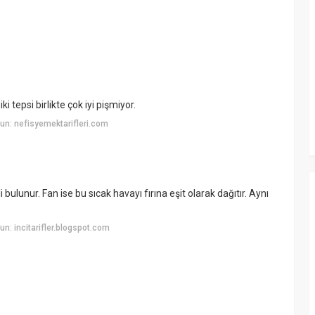
ki tepsi birlikte çok iyi pişmiyor.
n: nefisyemektarifleri.com
 bulunur. Fan ise bu sıcak havayı fırına eşit olarak dağıtır. Aynı
n: incitarifler.blogspot.com