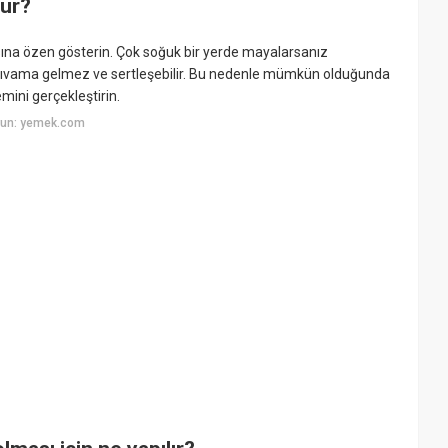
lur?
ına özen gösterin. Çok soğuk bir yerde mayalarsanız
kıvama gelmez ve sertleşebilir. Bu nedenle mümkün olduğunda
ini gerçekleştirin.
yun: yemek.com