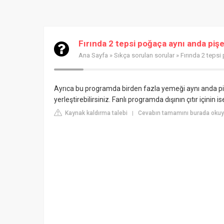
Fırında 2 tepsi poğaça aynı anda piş
Ana Sayfa
»
Sıkça sorulan sorular
» Fırında 2 tepsi
Ayrıca bu programda birden fazla yemeği aynı anda pişire
yerleştirebilirsiniz. Fanlı programda dışının çıtır içinin
Kaynak kaldırma talebi
Cevabın tamamını burada okuyu
|