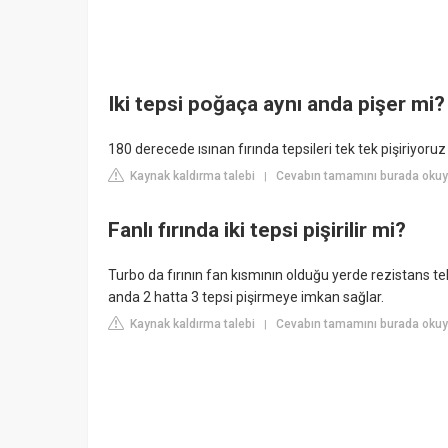
Iki tepsi poğaça aynı anda pişer mi?
180 derecede ısınan fırında tepsileri tek tek pişiriyoruz i
Kaynak kaldırma talebi
Cevabın tamamını burada okuyu
|
Fanlı fırında iki tepsi pişirilir mi?
Turbo da fırının fan kısmının olduğu yerde rezistans teli
anda 2 hatta 3 tepsi pişirmeye imkan sağlar.
Kaynak kaldırma talebi
Cevabın tamamını burada okuyu
|