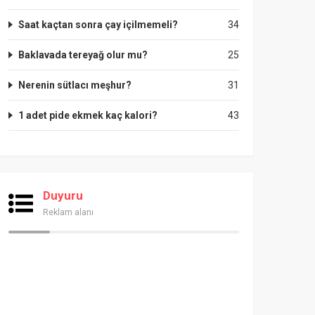
Saat kaçtan sonra çay içilmemeli?
34
Baklavada tereyağ olur mu?
25
Nerenin sütlacı meşhur?
31
1 adet pide ekmek kaç kalori?
43
Duyuru
Reklam alanı