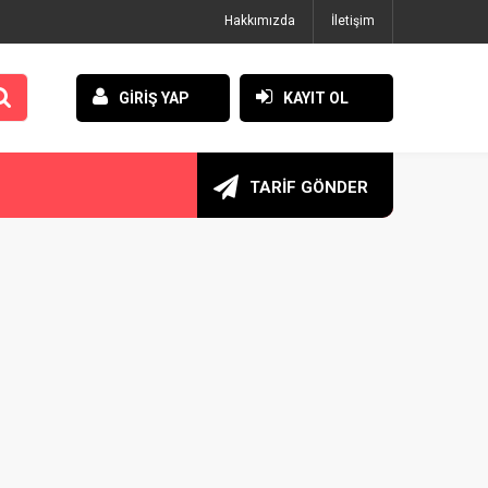
Hakkımızda
İletişim
GİRİŞ YAP
KAYIT OL
TARİF GÖNDER