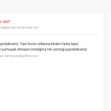
er mi?
 poğaça aynı anda pişer mi?
bilirsiniz. Yani fırının raflarına birden fazla tepsi
 ise yumuşak olmasını istediğiniz her yemeği pişirebilirsiniz.
n: nefisyemektarifleri.com