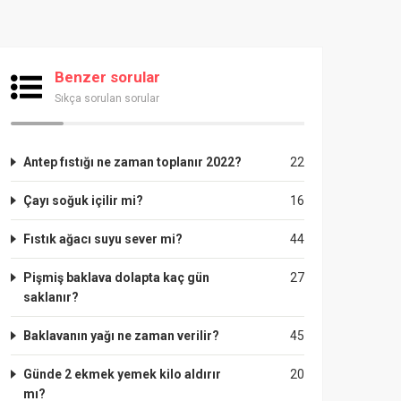
Benzer sorular
Sıkça sorulan sorular
Antep fıstığı ne zaman toplanır 2022?
22
Çayı soğuk içilir mi?
16
Fıstık ağacı suyu sever mi?
44
Pişmiş baklava dolapta kaç gün
27
saklanır?
Baklavanın yağı ne zaman verilir?
45
Günde 2 ekmek yemek kilo aldırır
20
mı?