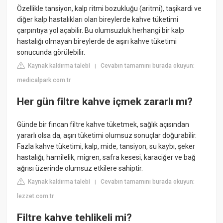
Özellikle tansiyon, kalp ritmi bozukluğu (aritmi), taşikardi ve
diğer kalp hastalıkları olan bireylerde kahve tüketimi
çarpıntıya yol açabilir. Bu olumsuzluk herhangi bir kalp
hastalığı olmayan bireylerde de aşırı kahve tüketimi
sonucunda görülebilir.
Kaynak kaldırma talebi
Cevabın tamamını burada okuyun:
|
medicalpark.com.tr
Her gün filtre kahve içmek zararlı mı?
Günde bir fincan filtre kahve tüketmek, sağlık açısından
yararlı olsa da, aşırı tüketimi olumsuz sonuçlar doğurabilir.
Fazla kahve tüketimi, kalp, mide, tansiyon, su kaybı, şeker
hastalığı, hamilelik, migren, safra kesesi, karaciğer ve bağ
ağrısı üzerinde olumsuz etkilere sahiptir.
Kaynak kaldırma talebi
Cevabın tamamını burada okuyun:
|
lezzet.com.tr
Filtre kahve tehlikeli mi?