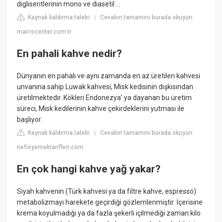
digliseritlerinin mono ve diasetil ...
Kaynak kaldırma talebi
Cevabın tamamını burada okuyun:
|
macrocenter.com.tr
En pahali kahve nedir?
Dünyanın en pahalı ve aynı zamanda en az üretilen kahvesi
unvanına sahip Luwak kahvesi, Misk kedisinin dışkısından
üretilmektedir. Kökleri Endonezya' ya dayanan bu üretim
süreci, Misk kedilerinin kahve çekirdeklerini yutması ile
başlıyor.
Kaynak kaldırma talebi
Cevabın tamamını burada okuyun:
|
nefisyemektarifleri.com
En çok hangi kahve yağ yakar?
Siyah kahvenin (Türk kahvesi ya da filtre kahve, espresso)
metabolizmayı harekete geçirdiği gözlemlenmiştir. İçerisine
krema koyulmadığı ya da fazla şekerli içilmediği zaman kilo