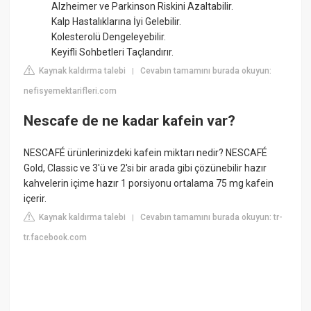
Alzheimer ve Parkinson Riskini Azaltabilir.
Kalp Hastalıklarına İyi Gelebilir.
Kolesterolü Dengeleyebilir.
Keyifli Sohbetleri Taçlandırır.
Kaynak kaldırma talebi
Cevabın tamamını burada okuyun:
|
nefisyemektarifleri.com
Nescafe de ne kadar kafein var?
NESCAFÉ ürünlerinizdeki kafein miktarı nedir? NESCAFÉ
Gold, Classic ve 3'ü ve 2'si bir arada gibi çözünebilir hazır
kahvelerin içime hazır 1 porsiyonu ortalama 75 mg kafein
içerir.
Kaynak kaldırma talebi
Cevabın tamamını burada okuyun: tr-
|
tr.facebook.com