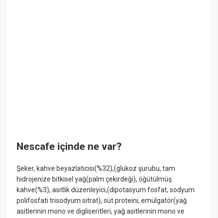
Nescafe içinde ne var?
Şeker, kahve beyazlatıcısı(%32),(glukoz şurubu, tam
hidrojenize bitkisel yağ(palm çekirdeği), öğütülmüş
kahve(%3), asitlik düzenleyici,(dipotasyum fosfat, sodyum
polifosfati trisodyum sitrat), süt proteini, emülgatör(yağ
asitlerinin mono ve digliseritleri, yağ asitlerinin mono ve