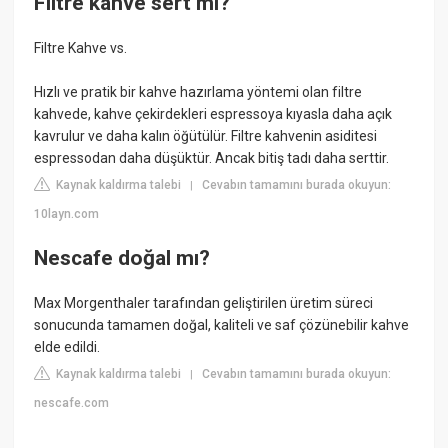
Filtre kahve sert mi?
Filtre Kahve vs.
Hızlı ve pratik bir kahve hazırlama yöntemi olan filtre
kahvede, kahve çekirdekleri espressoya kıyasla daha açık
kavrulur ve daha kalın öğütülür. Filtre kahvenin asiditesi
espressodan daha düşüktür. Ancak bitiş tadı daha serttir.
Kaynak kaldırma talebi
Cevabın tamamını burada okuyun:
|
10layn.com
Nescafe doğal mı?
Max Morgenthaler tarafından geliştirilen üretim süreci
sonucunda tamamen doğal, kaliteli ve saf çözünebilir kahve
elde edildi.
Kaynak kaldırma talebi
Cevabın tamamını burada okuyun:
|
nescafe.com