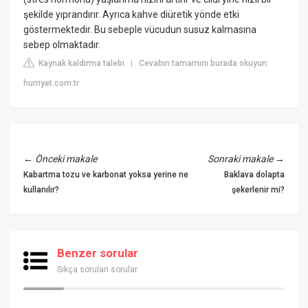
şekilde yıprandırır. Ayrıca kahve diüretik yönde etki
göstermektedir. Bu sebeple vücudun susuz kalmasına
sebep olmaktadır.
Kaynak kaldırma talebi
Cevabın tamamını burada okuyun:
|
hurriyet.com.tr
←
Önceki makale
Sonraki makale
→
Kabartma tozu ve karbonat yoksa yerine ne
Baklava dolapta
kullanılır?
şekerlenir mi?
Benzer sorular
Sıkça sorulan sorular