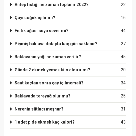
Antep fıstığı ne zaman toplanır 2022?
22
Çayı soğuk içilir mi?
16
Fıstık ağacı suyu sever mi?
44
Pişmiş baklava dolapta kaç gün saklanır?
27
Baklavanın yağı ne zaman verilir?
45
Günde 2 ekmek yemek kilo aldırır mı?
20
Saat kaçtan sonra çay içilmemeli?
34
Baklavada tereyağ olur mu?
25
Nerenin sütlacı meşhur?
31
1 adet pide ekmek kaç kalori?
43