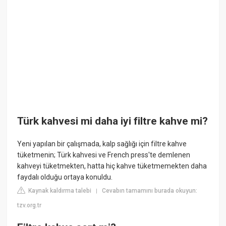
Türk kahvesi mi daha iyi filtre kahve mi?
Yeni yapılan bir çalışmada, kalp sağlığı için filtre kahve
tüketmenin; Türk kahvesi ve French press'te demlenen
kahveyi tüketmekten, hatta hiç kahve tüketmemekten daha
faydalı olduğu ortaya konuldu.
Kaynak kaldırma talebi
Cevabın tamamını burada okuyun:
|
tzv.org.tr