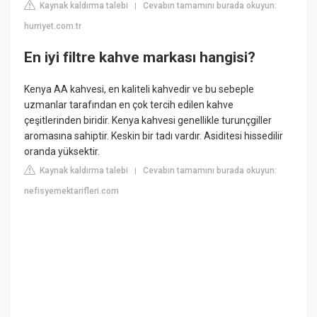
Kaynak kaldırma talebi
Cevabın tamamını burada okuyun:
|
hurriyet.com.tr
En iyi filtre kahve markası hangisi?
Kenya AA kahvesi, en kaliteli kahvedir ve bu sebeple
uzmanlar tarafından en çok tercih edilen kahve
çeşitlerinden biridir. Kenya kahvesi genellikle turunçgiller
aromasına sahiptir. Keskin bir tadı vardır. Asiditesi hissedilir
oranda yüksektir.
Kaynak kaldırma talebi
Cevabın tamamını burada okuyun:
|
nefisyemektarifleri.com