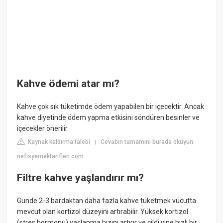
Kahve ödemi atar mı?
Kahve çok sık tüketimde ödem yapabilen bir içecektir. Ancak
kahve diyetinde ödem yapma etkisini söndüren besinler ve
içecekler önerilir.
Kaynak kaldırma talebi
Cevabın tamamını burada okuyun:
|
nefisyemektarifleri.com
Filtre kahve yaşlandırır mı?
Günde 2-3 bardaktan daha fazla kahve tüketmek vücutta
mevcut olan kortizol düzeyini artırabilir. Yüksek kortizol
(stres hormonu) yaşlanma hızını artırır ve cildi yine hızlı bir