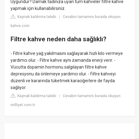
Uygundur? Damak tadınıza uyan tüm kahveler filtre kahve
yapmak için kullanabilirsiniz.
Kaynak kaldırma talebi
Cevabın tamamını burada okuyun:
|
kahve.com
Filtre kahve neden daha sağlıklı?
- Filtre kahve yağ yakılmasını sağlayarak hızlı kilo vermeye
yardımcı olur. - Filtre kahve aynı zamanda enerji verir. -
Vücutta dopamin hormonu salgılayan filtre kahve
depresyonu da önlemeye yardımcı olur. - Filtre kahveyi
düzenli ve kararında tüketmek karaciğerlere de fayda
sağlıyor.
Kaynak kaldırma talebi
Cevabın tamamını burada okuyun:
|
milliyet.com.tr