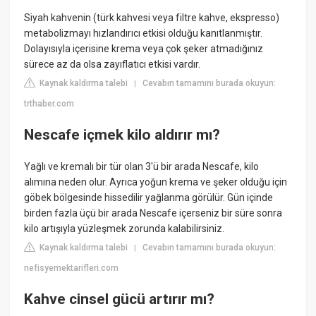
Siyah kahvenin (türk kahvesi veya filtre kahve, ekspresso)
metabolizmayı hızlandırıcı etkisi olduğu kanıtlanmıştır.
Dolayısıyla içerisine krema veya çok şeker atmadığınız
sürece az da olsa zayıflatıcı etkisi vardır.
Kaynak kaldırma talebi
Cevabın tamamını burada okuyun:
|
trthaber.com
Nescafe içmek kilo aldırır mı?
Yağlı ve kremalı bir tür olan 3'ü bir arada Nescafe, kilo
alımına neden olur. Ayrıca yoğun krema ve şeker olduğu için
göbek bölgesinde hissedilir yağlanma görülür. Gün içinde
birden fazla üçü bir arada Nescafe içerseniz bir süre sonra
kilo artışıyla yüzleşmek zorunda kalabilirsiniz.
Kaynak kaldırma talebi
Cevabın tamamını burada okuyun:
|
nefisyemektarifleri.com
Kahve cinsel gücü artırır mı?