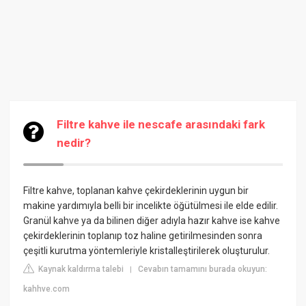
Filtre kahve ile nescafe arasındaki fark
nedir?
Filtre kahve, toplanan kahve çekirdeklerinin uygun bir
makine yardımıyla belli bir incelikte öğütülmesi ile elde edilir.
Granül kahve ya da bilinen diğer adıyla hazır kahve ise kahve
çekirdeklerinin toplanıp toz haline getirilmesinden sonra
çeşitli kurutma yöntemleriyle kristalleştirilerek oluşturulur.
Kaynak kaldırma talebi
Cevabın tamamını burada okuyun:
|
kahhve.com