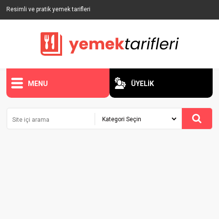
Resimli ve pratik yemek tarifleri
MENU
ÜYELİK