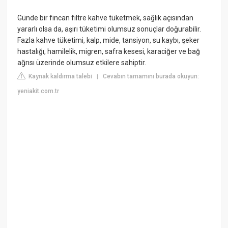
Günde bir fincan filtre kahve tüketmek, sağlık açısından
yararlı olsa da, aşırı tüketimi olumsuz sonuçlar doğurabilir.
Fazla kahve tüketimi, kalp, mide, tansiyon, su kaybı, şeker
hastalığı, hamilelik, migren, safra kesesi, karaciğer ve bağ
ağrısı üzerinde olumsuz etkilere sahiptir.
Kaynak kaldırma talebi
Cevabın tamamını burada okuyun:
|
yeniakit.com.tr