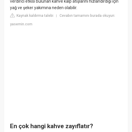
verdirici etkisi bulunan kahve kalp atışlarını hızlandırdığı için
yağ ve şeker yakımına neden olabilir.
Kaynak kaldırma talebi
Cevabın tamamını burada okuyun:
|
yasemin.com
En çok hangi kahve zayıflatır?