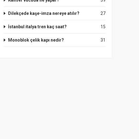
Kanser vucuda ne yapar?
39
Dilekçede kaşe-imza nereye atılır?
27
İstanbul italya tren kaç saat?
15
Monoblok çelik kapı nedir?
31