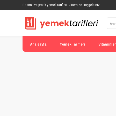
Resimli ve pratik yemek tarifleri | Sitemize Hoşgeldiniz
Ana sayfa
Yemek Tarifleri
Vitaminler