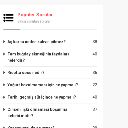
Popüler Sorular
Sıkça sorulan sorular
Aç karna neden kahve içilmez?
38
Tam buğday ekmeğinin faydaları
40
nelerdir?
Ricotta sosu nedir?
36
Yoğurt bozulmaması için ne yapmalı?
22
Tarihi geçmiş süt içince ne yapmalı?
40
Cinsel ilişki olmaması boşanma
37
sebebi midir?