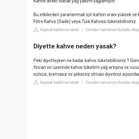
Kahve direkt olarak yağ yakımı sağlamıyor.
Bu etkilerden yararlanmak için kafein oranı yüksek ve
Filtre Kahve (Sade) veya Türk Kahvesi tüketebilirsiniz.
Kaynak kaldırma talebi
Cevabın tamamını burada okuyu
|
Diyette kahve neden yasak?
Peki diyetteyken ne kadar kahve tüketebilirsiniz ? Gü
fincan ve üzerinde kahve tüketimi yağ artışına ve vüc
sütsüz, kremasız ve şekersiz olması diyetiniz açısında
Kaynak kaldırma talebi
Cevabın tamamını burada okuy
|