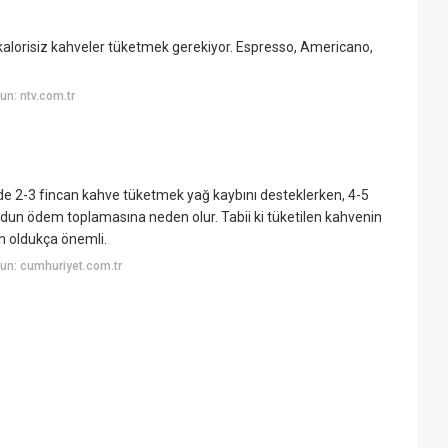
 kalorisiz kahveler tüketmek gerekiyor. Espresso, Americano,
n: ntv.com.tr
nde 2-3 fincan kahve tüketmek yağ kaybını desteklerken, 4-5
udun ödem toplamasına neden olur. Tabii ki tüketilen kahvenin
n oldukça önemli.
un: cumhuriyet.com.tr