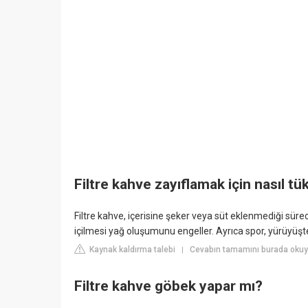
Filtre kahve zayıflamak için nasıl tük
Filtre kahve, içerisine şeker veya süt eklenmediği sürec
içilmesi yağ oluşumunu engeller. Ayrıca spor, yürüyüşte
Kaynak kaldırma talebi
Cevabın tamamını burada okuyu
|
Filtre kahve göbek yapar mı?