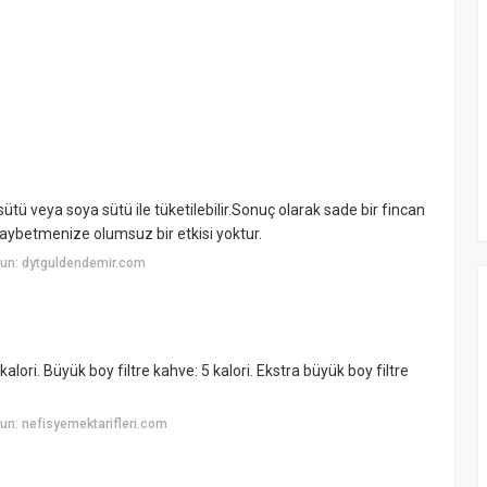
ütü veya soya sütü ile tüketilebilir.Sonuç olarak sade bir fincan
kaybetmenize olumsuz bir etkisi yoktur.
un: dytguldendemir.com
 kalori. Büyük boy filtre kahve: 5 kalori. Ekstra büyük boy filtre
n: nefisyemektarifleri.com