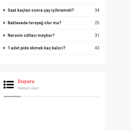
Saat kaçtan sonra çay içilmemeli?
34
Baklavada tereyağ olur mu?
25
Nerenin sütlacı meşhur?
31
1 adet pide ekmek kaç kalori?
43
Duyuru
Reklam alanı