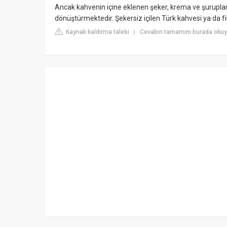
Ancak kahvenin içine eklenen şeker, krema ve şurupların
dönüştürmektedir. Şekersiz içilen Türk kahvesi ya da fil
Kaynak kaldırma talebi
Cevabın tamamını burada okuy
|