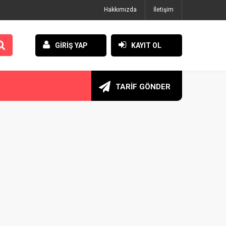
Hakkımızda
İletişim
GİRİŞ YAP
KAYIT OL
TARİF GÖNDER