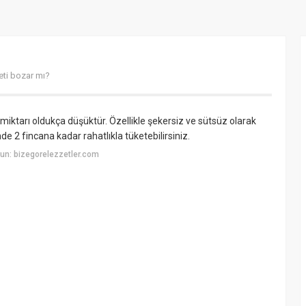
yeti bozar mı?
i miktarı oldukça düşüktür. Özellikle şekersiz ve sütsüz olarak
de 2 fincana kadar rahatlıkla tüketebilirsiniz.
un: bizegorelezzetler.com