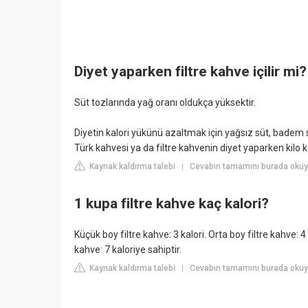
Diyet yaparken filtre kahve içilir mi?
Süt tozlarında yağ oranı oldukça yüksektir.
Diyetin kalori yükünü azaltmak için yağsız süt, badem s
Türk kahvesi ya da filtre kahvenin diyet yaparken kilo 
Kaynak kaldırma talebi
Cevabın tamamını burada okuy
|
1 kupa filtre kahve kaç kalori?
Küçük boy filtre kahve: 3 kalori. Orta boy filtre kahve: 4
kahve: 7 kaloriye sahiptir.
Kaynak kaldırma talebi
Cevabın tamamını burada okuyu
|