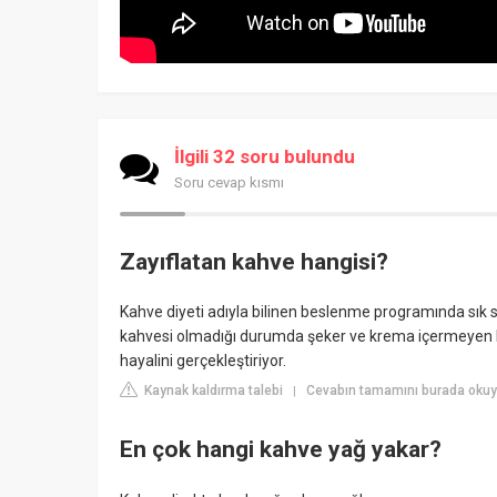
İlgili 32 soru bulundu
Soru cevap kısmı
Zayıflatan kahve hangisi?
Kahve diyeti adıyla bilinen beslenme programında sık s
kahvesi olmadığı durumda şeker ve krema içermeyen ka
hayalini gerçekleştiriyor.
Kaynak kaldırma talebi
Cevabın tamamını burada okuyu
|
En çok hangi kahve yağ yakar?