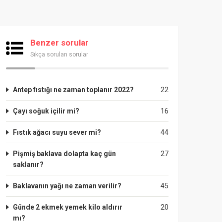
Benzer sorular
Sıkça sorulan sorular
Antep fıstığı ne zaman toplanır 2022?
22
Çayı soğuk içilir mi?
16
Fıstık ağacı suyu sever mi?
44
Pişmiş baklava dolapta kaç gün
27
saklanır?
Baklavanın yağı ne zaman verilir?
45
Günde 2 ekmek yemek kilo aldırır
20
mı?