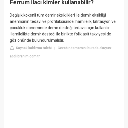
Ferrum ilacı kimler kullanabilir?
Değişik kökenli tüm demir eksiklikleri ile demir eksikliği
anemisinin tedavi ve profilaksisinde; hamilelik, laktasyon ve
çocukluk döneminde demir desteği tedavisi için kullanılır.
Hamilelikte demir desteği ile birlikte folik asit takviyesi de
göz önünde bulundurulmalıdır.
Kaynak kaldırma talebi
Cevabın tamamını burada okuyun:
|
abdiibrahim.com.tr