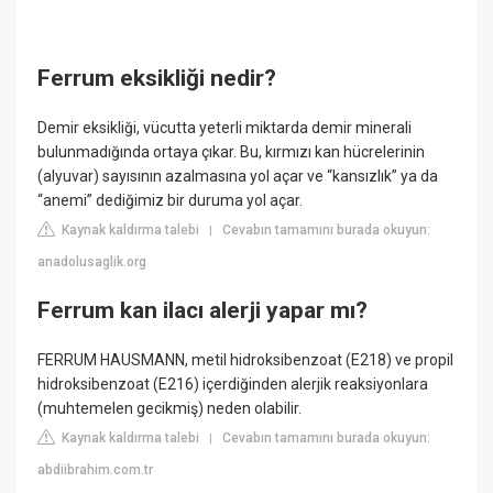
Ferrum eksikliği nedir?
Demir eksikliği, vücutta yeterli miktarda demir minerali
bulunmadığında ortaya çıkar. Bu, kırmızı kan hücrelerinin
(alyuvar) sayısının azalmasına yol açar ve “kansızlık” ya da
“anemi” dediğimiz bir duruma yol açar.
Kaynak kaldırma talebi
Cevabın tamamını burada okuyun:
|
anadolusaglik.org
Ferrum kan ilacı alerji yapar mı?
FERRUM HAUSMANN, metil hidroksibenzoat (E218) ve propil
hidroksibenzoat (E216) içerdiğinden alerjik reaksiyonlara
(muhtemelen gecikmiş) neden olabilir.
Kaynak kaldırma talebi
Cevabın tamamını burada okuyun:
|
abdiibrahim.com.tr