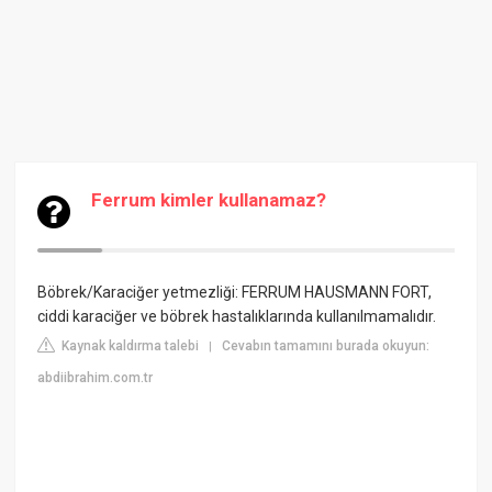
Ferrum kimler kullanamaz?
Böbrek/Karaciğer yetmezliği: FERRUM HAUSMANN FORT,
ciddi karaciğer ve böbrek hastalıklarında kullanılmamalıdır.
Kaynak kaldırma talebi
Cevabın tamamını burada okuyun:
|
abdiibrahim.com.tr