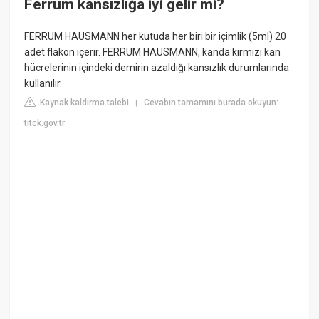
Ferrum kansızlığa iyi gelir mi?
FERRUM HAUSMANN her kutuda her biri bir içimlik (5ml) 20
adet flakon içerir. FERRUM HAUSMANN, kanda kırmızı kan
hücrelerinin içindeki demirin azaldığı kansızlık durumlarında
kullanılır.
Kaynak kaldırma talebi
Cevabın tamamını burada okuyun:
|
titck.gov.tr