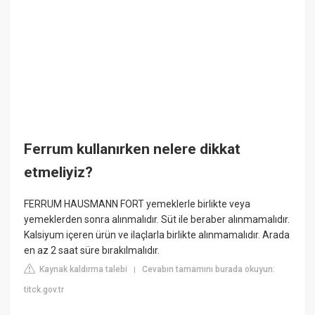
Ferrum kullanırken nelere dikkat
etmeliyiz?
FERRUM HAUSMANN FORT yemeklerle birlikte veya
yemeklerden sonra alınmalıdır. Süt ile beraber alınmamalıdır.
Kalsiyum içeren ürün ve ilaçlarla birlikte alınmamalıdır. Arada
en az 2 saat süre bırakılmalıdır.
Kaynak kaldırma talebi
Cevabın tamamını burada okuyun:
|
titck.gov.tr