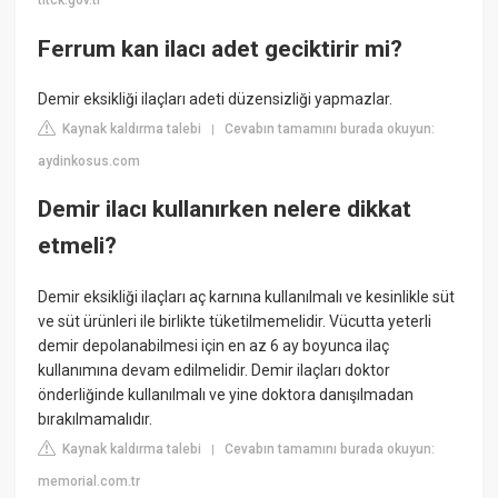
titck.gov.tr
Ferrum kan ilacı adet geciktirir mi?
Demir eksikliği ilaçları adeti düzensizliği yapmazlar.
Kaynak kaldırma talebi
Cevabın tamamını burada okuyun:
|
aydinkosus.com
Demir ilacı kullanırken nelere dikkat
etmeli?
Demir eksikliği ilaçları aç karnına kullanılmalı ve kesinlikle süt
ve süt ürünleri ile birlikte tüketilmemelidir. Vücutta yeterli
demir depolanabilmesi için en az 6 ay boyunca ilaç
kullanımına devam edilmelidir. Demir ilaçları doktor
önderliğinde kullanılmalı ve yine doktora danışılmadan
bırakılmamalıdır.
Kaynak kaldırma talebi
Cevabın tamamını burada okuyun:
|
memorial.com.tr