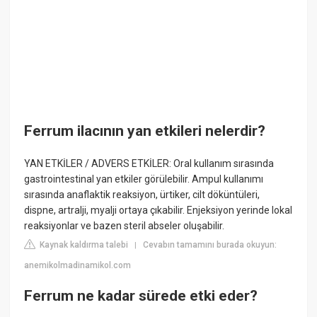
Ferrum ilacının yan etkileri nelerdir?
YAN ETKİLER / ADVERS ETKİLER: Oral kullanım sırasında
gastrointestinal yan etkiler görülebilir. Ampul kullanımı
sırasında anaflaktik reaksiyon, ürtiker, cilt döküntüleri,
dispne, artralji, myalji ortaya çıkabilir. Enjeksiyon yerinde lokal
reaksiyonlar ve bazen steril abseler oluşabilir.
Kaynak kaldırma talebi
Cevabın tamamını burada okuyun:
|
anemikolmadinamikol.com
Ferrum ne kadar sürede etki eder?