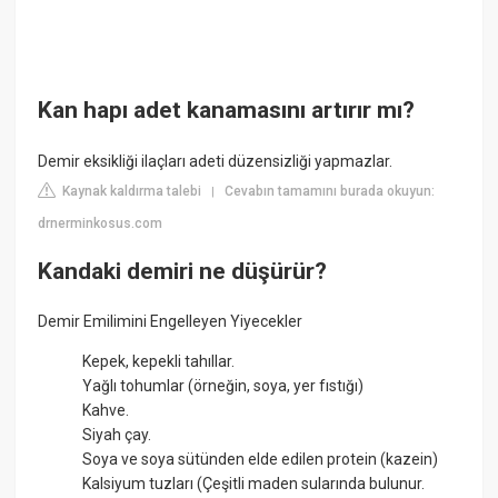
Kan hapı adet kanamasını artırır mı?
Demir eksikliği ilaçları adeti düzensizliği yapmazlar.
Kaynak kaldırma talebi
Cevabın tamamını burada okuyun:
|
drnerminkosus.com
Kandaki demiri ne düşürür?
Demir Emilimini Engelleyen Yiyecekler
Kepek, kepekli tahıllar.
Yağlı tohumlar (örneğin, soya, yer fıstığı)
Kahve.
Siyah çay.
Soya ve soya sütünden elde edilen protein (kazein)
Kalsiyum tuzları (Çeşitli maden sularında bulunur.