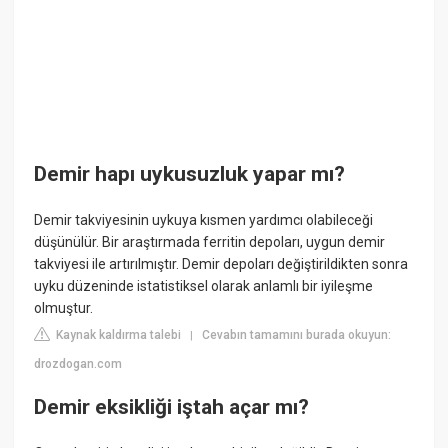
Demir hapı uykusuzluk yapar mı?
Demir takviyesinin uykuya kısmen yardımcı olabileceği
düşünülür. Bir araştırmada ferritin depoları, uygun demir
takviyesi ile artırılmıştır. Demir depoları değiştirildikten sonra
uyku düzeninde istatistiksel olarak anlamlı bir iyileşme
olmuştur.
Kaynak kaldırma talebi
Cevabın tamamını burada okuyun:
|
drozdogan.com
Demir eksikliği iştah açar mı?