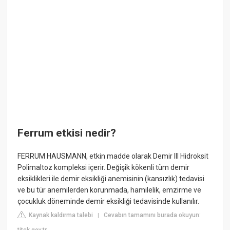
Ferrum etkisi nedir?
FERRUM HAUSMANN, etkin madde olarak Demir III Hidroksit
Polimaltoz kompleksi içerir. Değişik kökenli tüm demir
eksiklikleri ile demir eksikliği anemisinin (kansızlık) tedavisi
ve bu tür anemilerden korunmada, hamilelik, emzirme ve
çocukluk döneminde demir eksikliği tedavisinde kullanılır.
Kaynak kaldırma talebi
Cevabın tamamını burada okuyun:
|