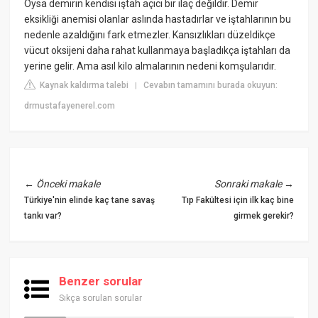
Oysa demirin kendisi iştah açıcı bir ilaç değildir. Demir
eksikliği anemisi olanlar aslında hastadırlar ve iştahlarının bu
nedenle azaldığını fark etmezler. Kansızlıkları düzeldikçe
vücut oksijeni daha rahat kullanmaya başladıkça iştahları da
yerine gelir. Ama asıl kilo almalarının nedeni komşularıdır.
Kaynak kaldırma talebi
Cevabın tamamını burada okuyun:
|
drmustafayenerel.com
←
Önceki makale
Sonraki makale
→
Türkiye'nin elinde kaç tane savaş
Tıp Fakültesi için ilk kaç bine
tankı var?
girmek gerekir?
Benzer sorular
Sıkça sorulan sorular