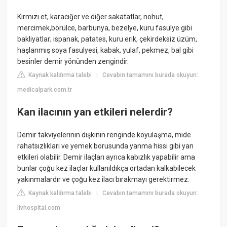
Kırmızı et, karaciğer ve diğer sakatatlar, nohut,
mercimek,börülce, barbunya, bezelye, kuru fasulye gibi
bakliyatlar; ıspanak, patates, kuru erik, çekirdeksiz üzüm,
haşlanmış soya fasulyesi, kabak, yulaf, pekmez, bal gibi
besinler demir yönünden zengindir.
Kaynak kaldırma talebi
Cevabın tamamını burada okuyun:
|
medicalpark.com.tr
Kan ilacının yan etkileri nelerdir?
Demir takviyelerinin dışkının renginde koyulaşma, mide
rahatsızlıkları ve yemek borusunda yanma hissi gibi yan
etkileri olabilir. Demir ilaçları ayrıca kabızlık yapabilir ama
bunlar çoğu kez ilaçlar kullanıldıkça ortadan kalkabilecek
yakınmalardır ve çoğu kez ilacı bırakmayı gerektirmez.
Kaynak kaldırma talebi
Cevabın tamamını burada okuyun:
|
livhospital.com