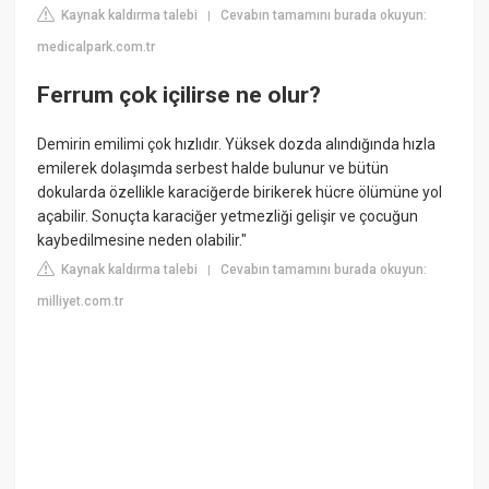
Kaynak kaldırma talebi
Cevabın tamamını burada okuyun:
|
medicalpark.com.tr
Ferrum çok içilirse ne olur?
Demirin emilimi çok hızlıdır. Yüksek dozda alındığında hızla
emilerek dolaşımda serbest halde bulunur ve bütün
dokularda özellikle karaciğerde birikerek hücre ölümüne yol
açabilir. Sonuçta karaciğer yetmezliği gelişir ve çocuğun
kaybedilmesine neden olabilir."
Kaynak kaldırma talebi
Cevabın tamamını burada okuyun:
|
milliyet.com.tr