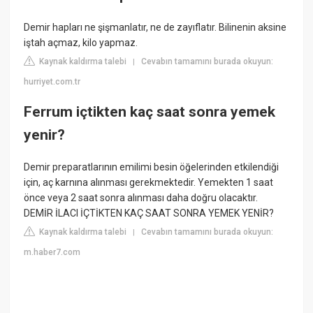
Demir hapları ne şişmanlatır, ne de zayıflatır. Bilinenin aksine
iştah açmaz, kilo yapmaz.
Kaynak kaldırma talebi
Cevabın tamamını burada okuyun:
|
hurriyet.com.tr
Ferrum içtikten kaç saat sonra yemek
yenir?
Demir preparatlarının emilimi besin öğelerinden etkilendiği
için, aç karnına alınması gerekmektedir. Yemekten 1 saat
önce veya 2 saat sonra alınması daha doğru olacaktır.
DEMİR İLACI İÇTİKTEN KAÇ SAAT SONRA YEMEK YENİR?
Kaynak kaldırma talebi
Cevabın tamamını burada okuyun:
|
m.haber7.com