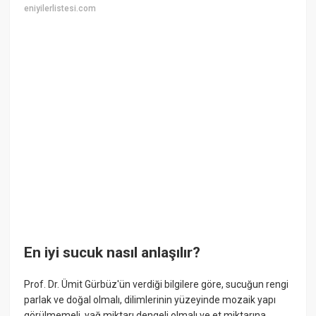
eniyilerlistesi.com
En iyi sucuk nasıl anlaşılır?
Prof. Dr. Ümit Gürbüz'ün verdiği bilgilere göre, sucuğun rengi
parlak ve doğal olmalı, dilimlerinin yüzeyinde mozaik yapı
görülmemeli, yağ miktarı dengeli olmalı ve et miktarına