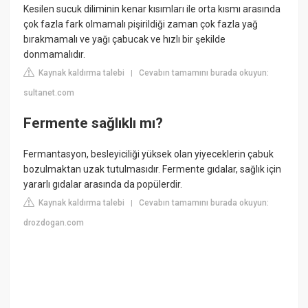
Kesilen sucuk diliminin kenar kısımları ile orta kısmı arasında
çok fazla fark olmamalı pişirildiği zaman çok fazla yağ
bırakmamalı ve yağı çabucak ve hızlı bir şekilde
donmamalıdır.
Kaynak kaldırma talebi
Cevabın tamamını burada okuyun:
|
sultanet.com
Fermente sağlıklı mı?
Fermantasyon, besleyiciliği yüksek olan yiyeceklerin çabuk
bozulmaktan uzak tutulmasıdır. Fermente gıdalar, sağlık için
yararlı gıdalar arasında da popülerdir.
Kaynak kaldırma talebi
Cevabın tamamını burada okuyun:
|
drozdogan.com