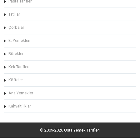
Pasta Tarifleri
Tatlılar
Çorbalar
Et Yemekleri
Börekler
Kek Tarifleri
Köfteler
Ana Yemekler
Kahvaltılıklar
© 2009-2026 Usta Yemek Tarifleri