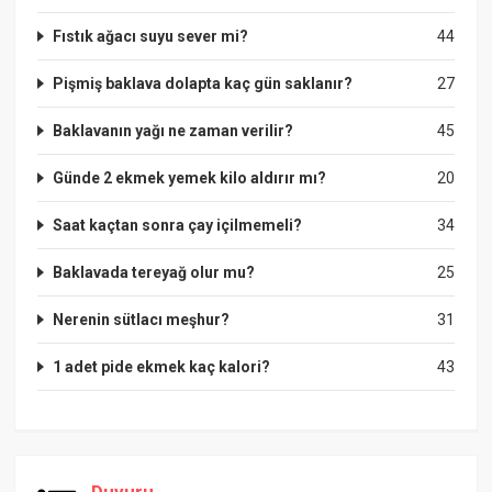
Fıstık ağacı suyu sever mi?
44
Pişmiş baklava dolapta kaç gün saklanır?
27
Baklavanın yağı ne zaman verilir?
45
Günde 2 ekmek yemek kilo aldırır mı?
20
Saat kaçtan sonra çay içilmemeli?
34
Baklavada tereyağ olur mu?
25
Nerenin sütlacı meşhur?
31
1 adet pide ekmek kaç kalori?
43
Duyuru