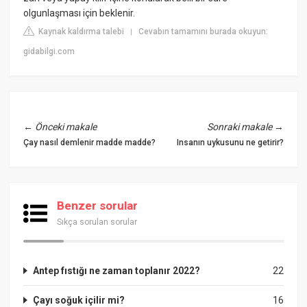
olgunlaşması için beklenir.
Kaynak kaldırma talebi
Cevabın tamamını burada okuyun:
|
gidabilgi.com
←
Önceki makale
Sonraki makale
→
Çay nasıl demlenir madde madde?
Insanın uykusunu ne getirir?
Benzer sorular
Sıkça sorulan sorular
Antep fıstığı ne zaman toplanır 2022?
22
Çayı soğuk içilir mi?
16