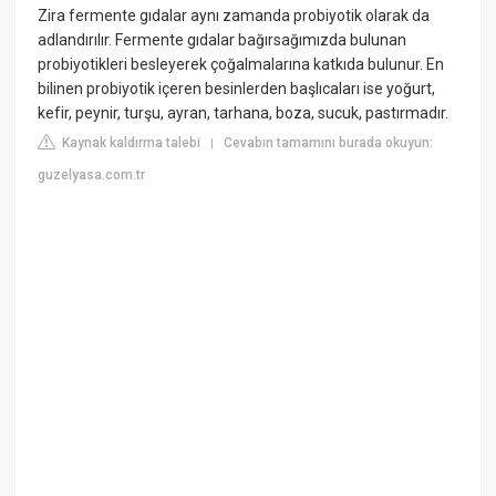
Zira fermente gıdalar aynı zamanda probiyotik olarak da
adlandırılır. Fermente gıdalar bağırsağımızda bulunan
probiyotikleri besleyerek çoğalmalarına katkıda bulunur. En
bilinen probiyotik içeren besinlerden başlıcaları ise yoğurt,
kefir, peynir, turşu, ayran, tarhana, boza, sucuk, pastırmadır.
Kaynak kaldırma talebi
Cevabın tamamını burada okuyun:
|
guzelyasa.com.tr