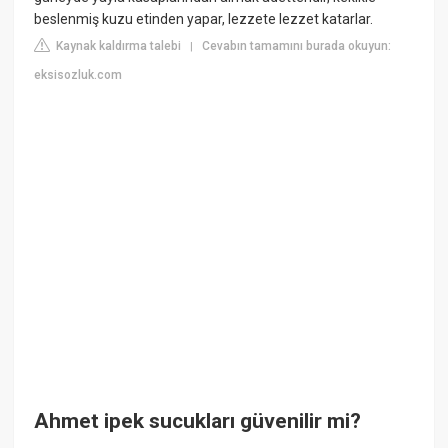
beslenmiş kuzu etinden yapar, lezzete lezzet katarlar.
Kaynak kaldırma talebi
Cevabın tamamını burada okuyun:
|
eksisozluk.com
Ahmet ipek sucukları güvenilir mi?