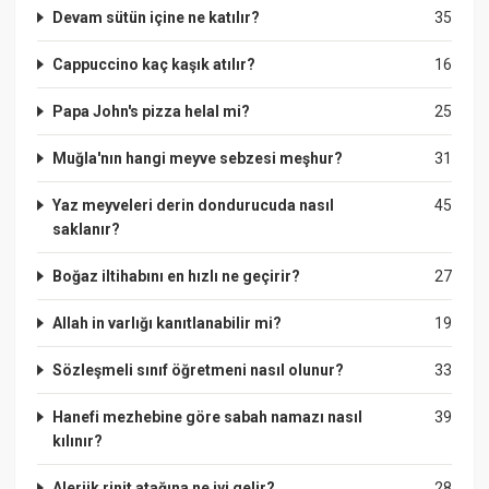
Devam sütün içine ne katılır?
35
Cappuccino kaç kaşık atılır?
16
Papa John's pizza helal mi?
25
Muğla'nın hangi meyve sebzesi meşhur?
31
Yaz meyveleri derin dondurucuda nasıl
45
saklanır?
Boğaz iltihabını en hızlı ne geçirir?
27
Allah in varlığı kanıtlanabilir mi?
19
Sözleşmeli sınıf öğretmeni nasıl olunur?
33
Hanefi mezhebine göre sabah namazı nasıl
39
kılınır?
Alerjik rinit atağına ne iyi gelir?
28