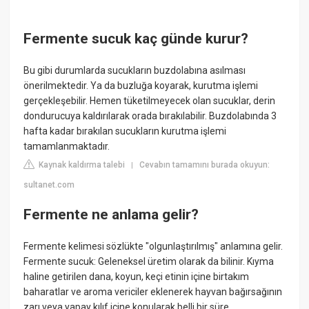
Fermente sucuk kaç günde kurur?
Bu gibi durumlarda sucukların buzdolabına asılması
önerilmektedir. Ya da buzluğa koyarak, kurutma işlemi
gerçekleşebilir. Hemen tüketilmeyecek olan sucuklar, derin
dondurucuya kaldırılarak orada bırakılabilir. Buzdolabında 3
hafta kadar bırakılan sucukların kurutma işlemi
tamamlanmaktadır.
Kaynak kaldırma talebi
Cevabın tamamını burada okuyun:
|
sultanet.com
Fermente ne anlama gelir?
Fermente kelimesi sözlükte "olgunlaştırılmış" anlamına gelir.
Fermente sucuk: Geleneksel üretim olarak da bilinir. Kıyma
haline getirilen dana, koyun, keçi etinin içine birtakım
baharatlar ve aroma vericiler eklenerek hayvan bağırsağının
zarı veya yapay kılıf içine konularak belli bir süre