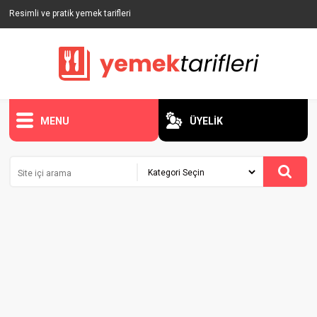
Resimli ve pratik yemek tarifleri
MENU
ÜYELİK