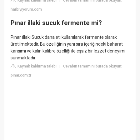
Kaynak kaldırma talebi
Cevabın tamamını burada okuyun:
|
harbiyiyorum.com
Pınar illaki sucuk fermente mi?
Pınar İllaki Sucuk dana eti kullanılarak fermente olarak
üretilmektedir. Bu özelliğinin yanı sıra içeriğindeki baharat
karışımı ve kalın kalibre özelliği ile eşsiz bir lezzet deneyimi
sunmaktadır.
Kaynak kaldırma talebi
Cevabın tamamını burada okuyun:
|
pinar.com.tr