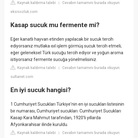
Kaynak kaldırma talebi
Cevabın tamamını burada okuyun:
|
eksisozluk.com
Kasap sucuk mu fermente mi?
Eğer kanatlı hayvan etinden yapılacak bir sucuk tercih
ediyorsanız mutlaka ısıl işlem görmüş sucuk tercih etmeli;
eğer geleneksel Türk sucuğu tercih ediyor ve yoğun aroma
istiyorsanız fermente sucuğa yönelmelisiniz.
Kaynak kaldırma talebi
Cevabın tamamını burada okuyun:
|
sultanet.com
En iyi sucuk hangisi?
1 Cumhuriyet Sucukları Türkiye'nin en iyi sucukları listesinin
bir numarası, Cumhuriyet sucukları. Cumhuriyet Sucukları
Kasap Kara Mahmut tarafından, 1920'li yıllarda
Afyonkarahisar ilinde kuruldu.
Kaynak kaldırma talebi
Cevabın tamamını burada okuyun:
|