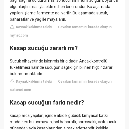
bağırsağına doldurulması sonucu minimum 30 gün boyunca
olgunlaştırılmasıyla elde edilen bir üründür. Bu aşamada
yapılan işleme fermente adı verilir. Bu aşamada sucuk,
baharatlar ve yağ ile mayalanır.
Kaynak kaldırma talebi
Cevabın tamamını burada okuyun:
|
mynet.com
Kasap sucuğu zararlı mı?
Sucuk nihayetinde işlenmiş bir gıdadır. Ancak kontrollü
tüketilmesi halinde sucuğun sağlık için bilinen hiçbir zararı
bulunmamaktadır.
Kaynak kaldırma talebi
Cevabın tamamını burada okuyun:
|
sultanet.com
Kasap sucuğun farkı nedir?
kasaplarca yapılan, içinde abidik gubidik kimyasal katkı
maddeleri bulunmayan, bol baharatlı, sarmısaklı, acılı sucuk.
güneyde yayla kasaplarından almak adettendir, kekikle