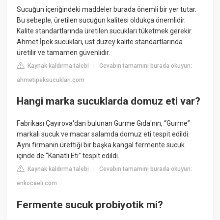
Sucuğun içeriğindeki maddeler burada önemli bir yer tutar.
Bu sebeple, üretilen sucuğun kalitesi oldukça önemlidir.
Kalite standartlarında üretilen sucukları tüketmek gerekir.
Ahmet İpek sucukları, üst düzey kalite standartlarında
üretilir ve tamamen güvenlidir.
Kaynak kaldırma talebi
Cevabın tamamını burada okuyun:
|
ahmetipeksucuklari.com
Hangi marka sucuklarda domuz eti var?
Fabrikası Çayırova'dan bulunan Gurme Gıda'nın, “Gurme”
markalı sucuk ve macar salamda domuz eti tespit edildi.
Aynı firmanın ürettiği bir başka kangal fermente sucuk
içinde de “Kanatlı Eti” tespit edildi.
Kaynak kaldırma talebi
Cevabın tamamını burada okuyun:
|
enkocaeli.com
Fermente sucuk probiyotik mi?