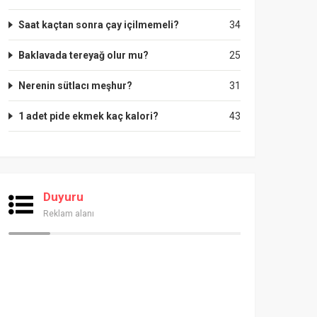
Saat kaçtan sonra çay içilmemeli?
34
Baklavada tereyağ olur mu?
25
Nerenin sütlacı meşhur?
31
1 adet pide ekmek kaç kalori?
43
Duyuru
Reklam alanı