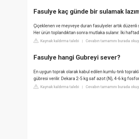
Fasulye kaç günde bir sulamak lazı
Çiçeklenen ve meyveye duran fasulyeler artık düzenli s
Her ürün toplandıktan sonra mutlaka sulanır. İki haftada
Kaynak kaldırma talebi
Cevabın tamamını burada oku
|
Fasulye hangi Gubreyi sever?
En uygun toprak olarak kabul edilen kumlu-tınlı toprak
gübresi verilir. Dekara 2-5 kg saf azot (N), 4-6 kg fosf
Kaynak kaldırma talebi
Cevabın tamamını burada okuyu
|