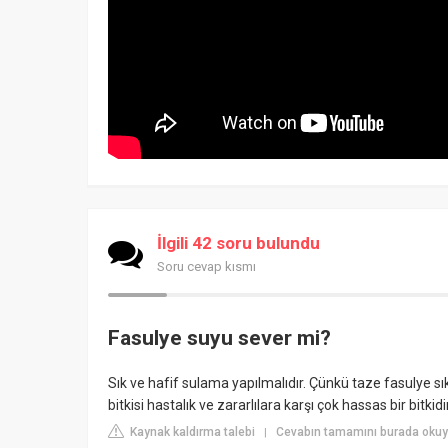
İlgili 42 soru bulundu
Soru cevap kısmı
Fasulye suyu sever mi?
Sık ve hafif sulama yapılmalıdır. Çünkü taze fasulye s
bitkisi hastalık ve zararlılara karşı çok hassas bir bitkidir
Kaynak kaldırma talebi
Cevabın tamamını burada okuyu
|