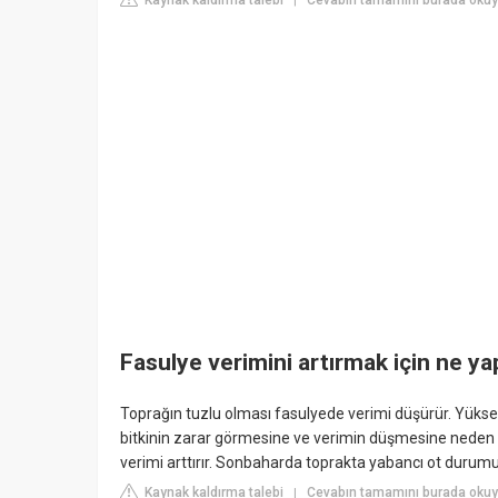
Kaynak kaldırma talebi
Cevabın tamamını burada okuy
|
Fasulye verimini artırmak için ne y
Toprağın tuzlu olması fasulyede verimi düşürür. Yükse
bitkinin zarar görmesine ve verimin düşmesine neden 
verimi arttırır. Sonbaharda toprakta yabancı ot durumu
Kaynak kaldırma talebi
Cevabın tamamını burada okuyu
|