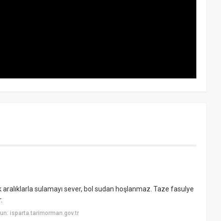
ık aralıklarla sulamayı sever, bol sudan hoşlanmaz. Taze fasulye
.
n: isparta.tarimorman.gov.tr