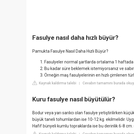
Fasulye nasıl daha hızlı büyür?
Pamukta Fasulye Nasıl Daha Hızlı Büyür?
Fasulyeler normal şartlarda ortalama 1 haftada eğ
Bu kadar süre beklemek istemiyorsanız ve sabırs
Örneğin maş fasulyelerinin en hızlı çimlenen tü
Kaynak kaldırma talebi
Cevabın tamamını burada okuyu
|
Kuru fasulye nasıl büyütülür?
Bodur veya yarı sarılıcı olan fasulye yetiştirilirken kü
büyük taneli tohumlardan ise 10-12 kg. ekilmelidir. Uygu
Hafif bünyeli kumlu topraklarda ise bu derinlik 6-8 cm. 