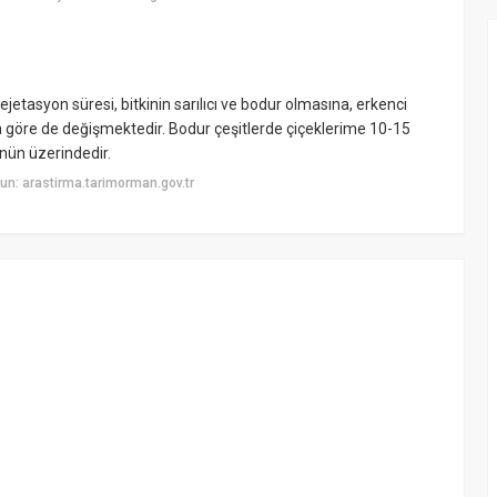
etasyon süresi, bitkinin sarılıcı ve bodur olmasına, erkenci
a göre de değişmektedir. Bodur çeşitlerde çiçeklerime 10-15
ünün üzerindedir.
n: arastirma.tarimorman.gov.tr