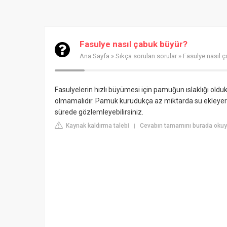
Fasulye nasıl çabuk büyür?
Ana Sayfa
»
Sıkça sorulan sorular
» Fasulye nasıl 
Fasulyelerin hızlı büyümesi için pamuğun ıslaklığı ol
olmamalıdır. Pamuk kurudukça az miktarda su ekleyerek 
sürede gözlemleyebilirsiniz.
Kaynak kaldırma talebi
Cevabın tamamını burada okuyu
|