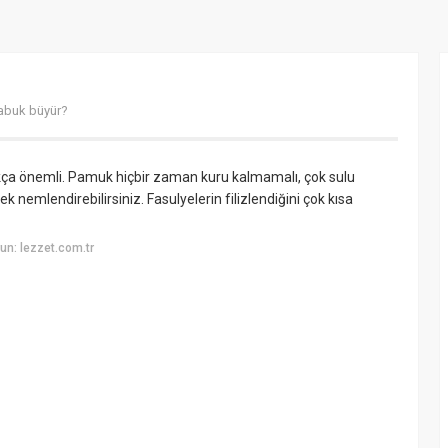
çabuk büyür?
dukça önemli. Pamuk hiçbir zaman kuru kalmamalı, çok sulu
nemlendirebilirsiniz. Fasulyelerin filizlendiğini çok kısa
n: lezzet.com.tr