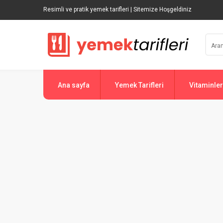
Resimli ve pratik yemek tarifleri | Sitemize Hoşgeldiniz
Ana sayfa
Yemek Tarifleri
Vitaminler