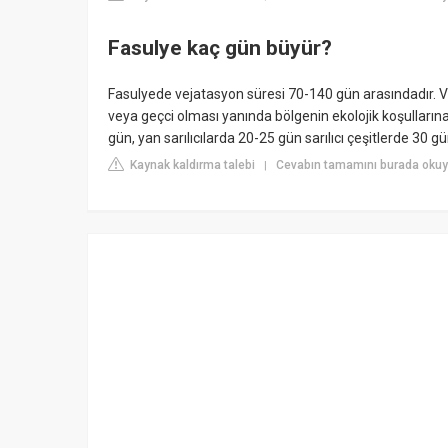
Fasulye kaç gün büyür?
Fasulyede vejatasyon süresi 70-140 gün arasındadır. Vej
veya geçci olması yanında bölgenin ekolojik koşulların
gün, yan sarılıcılarda 20-25 gün sarılıcı çeşitlerde 30 g
Kaynak kaldırma talebi
Cevabın tamamını burada okuyu
|