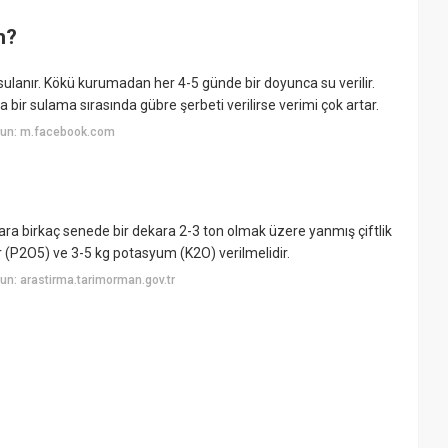
m?
ulanır. Kökü kurumadan her 4-5 günde bir doyunca su verilir.
 bir sulama sırasında gübre şerbeti verilirse verimi çok artar.
yun: m.facebook.com
lara birkaç senede bir dekara 2-3 ton olmak üzere yanmış çiftlik
or (P2O5) ve 3-5 kg potasyum (K2O) verilmelidir.
n: arastirma.tarimorman.gov.tr