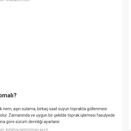
un: ufuktarim.com
apmalı?
k nem, aşırı sulama, birkaç saat suyun toprakta göllenmesi
olur. Zamanında ve uygun bir şekilde toprak işlemesi fasulyede
na göre sürüm derinliği ayarlanır.
n: kutahya.tarimorman.gov.tr