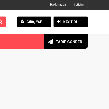
Hakkımızda
İletişim
GİRİŞ YAP
KAYIT OL
TARİF GÖNDER