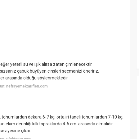
er yeterli su ve ışık alırsa zaten çimlenecektir.
ızsanız çabuk büyüyen cinsleri seçmenizi öneririz.
rler arasında olduğu söylenmektedir.
n: nefisyemektarifleri.com
çük tohumlardan dekara 6-7 kg, orta iri taneli tohumlardan 7-10 kg,
n ekim derinliği killi topraklarda 4-6 cm. arasında olmalıdır.
seviyesine çıkar.