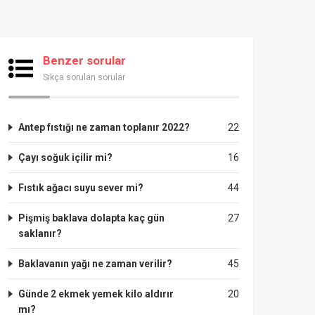
Benzer sorular
Sıkça sorulan sorular
Antep fıstığı ne zaman toplanır 2022?
22
Çayı soğuk içilir mi?
16
Fıstık ağacı suyu sever mi?
44
Pişmiş baklava dolapta kaç gün
27
saklanır?
Baklavanın yağı ne zaman verilir?
45
Günde 2 ekmek yemek kilo aldırır
20
mı?