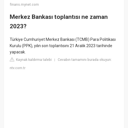
finans.mynet.com
Merkez Bankası toplantısı ne zaman
2023?
Türkiye Cumhuriyet Merkez Bankası (TCMB) Para Politikası
Kurulu (PPK), yılın son toplantısını 21 Aralık 2023 tarihinde
yapacak.
Kaynak kaldırma talebi
Cevabın tamamını burada okuyun:
|
ntv.com.tr