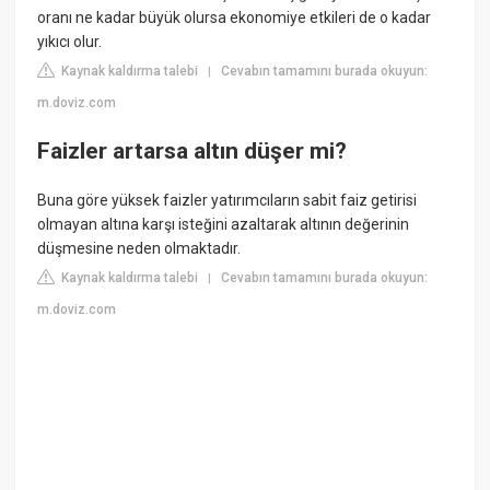
oranı ne kadar büyük olursa ekonomiye etkileri de o kadar
yıkıcı olur.
Kaynak kaldırma talebi
Cevabın tamamını burada okuyun:
|
m.doviz.com
Faizler artarsa altın düşer mi?
Buna göre yüksek faizler yatırımcıların sabit faiz getirisi
olmayan altına karşı isteğini azaltarak altının değerinin
düşmesine neden olmaktadır.
Kaynak kaldırma talebi
Cevabın tamamını burada okuyun:
|
m.doviz.com