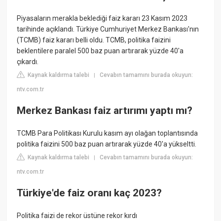
Piyasaların merakla beklediği faiz kararı 23 Kasım 2023
tarihinde açıklandı. Türkiye Cumhuriyet Merkez Bankası'nın
(TCMB) faiz kararı belli oldu. TCMB, politika faizini
beklentilere paralel 500 baz puan artırarak yüzde 40'a
çıkardı.
Kaynak kaldırma talebi
Cevabın tamamını burada okuyun:
|
ntv.com.tr
Merkez Bankası faiz artırımı yaptı mı?
TCMB Para Politikası Kurulu kasım ayı olağan toplantısında
politika faizini 500 baz puan artırarak yüzde 40'a yükseltti.
Kaynak kaldırma talebi
Cevabın tamamını burada okuyun:
|
ntv.com.tr
Türkiye'de faiz oranı kaç 2023?
Politika faizi de rekor üstüne rekor kırdı