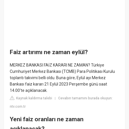
Faiz artırımı ne zaman eylül?
MERKEZ BANKASI FAİZ KARARI NE ZAMAN? Türkiye
Cumhuriyet Merkez Bankası (TCMB) Para Politikası Kurulu
toplantı takvimi belli oldu. Buna göre; Eylül ayı Merkez
Bankası faiz kararı 21 Eylül 2023 Perşembe günü saat
14.00'te açıklanacak.
Kaynak kaldırma talebi
Cevabın tamamını burada okuyun:
|
ntv.com.tr
Yeni faiz oranları ne zaman
açıklanacak?