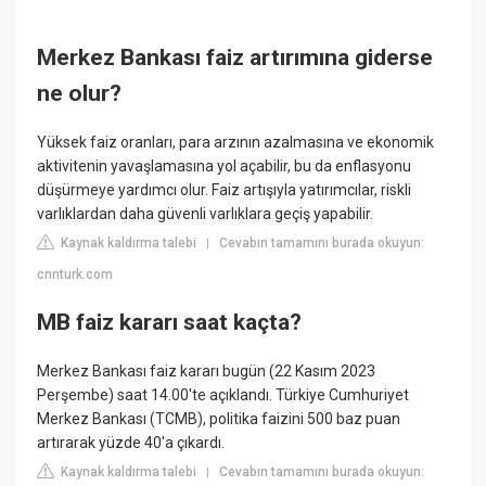
Merkez Bankası faiz artırımına giderse
ne olur?
Yüksek faiz oranları, para arzının azalmasına ve ekonomik
aktivitenin yavaşlamasına yol açabilir, bu da enflasyonu
düşürmeye yardımcı olur. Faiz artışıyla yatırımcılar, riskli
varlıklardan daha güvenli varlıklara geçiş yapabilir.
Kaynak kaldırma talebi
Cevabın tamamını burada okuyun:
|
cnnturk.com
MB faiz kararı saat kaçta?
Merkez Bankası faiz kararı bugün (22 Kasım 2023
Perşembe) saat 14.00'te açıklandı. Türkiye Cumhuriyet
Merkez Bankası (TCMB), politika faizini 500 baz puan
artırarak yüzde 40'a çıkardı.
Kaynak kaldırma talebi
Cevabın tamamını burada okuyun:
|