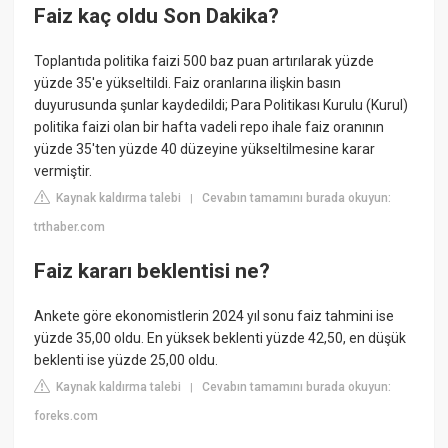
Faiz kaç oldu Son Dakika?
Toplantıda politika faizi 500 baz puan artırılarak yüzde
yüzde 35'e yükseltildi. Faiz oranlarına ilişkin basın
duyurusunda şunlar kaydedildi; Para Politikası Kurulu (Kurul)
politika faizi olan bir hafta vadeli repo ihale faiz oranının
yüzde 35'ten yüzde 40 düzeyine yükseltilmesine karar
vermiştir.
Kaynak kaldırma talebi
Cevabın tamamını burada okuyun:
|
trthaber.com
Faiz kararı beklentisi ne?
Ankete göre ekonomistlerin 2024 yıl sonu faiz tahmini ise
yüzde 35,00 oldu. En yüksek beklenti yüzde 42,50, en düşük
beklenti ise yüzde 25,00 oldu.
Kaynak kaldırma talebi
Cevabın tamamını burada okuyun:
|
foreks.com