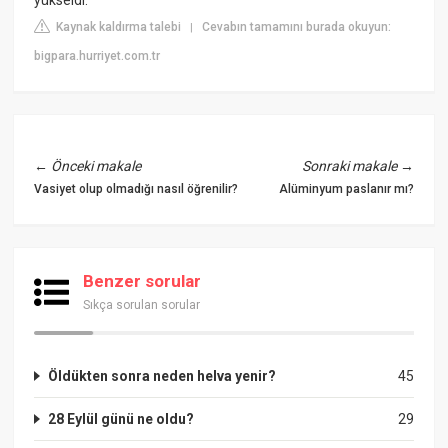
Kaynak kaldırma talebi
Cevabın tamamını burada okuyun:
|
bigpara.hurriyet.com.tr
←
Önceki makale
Sonraki makale
→
Vasiyet olup olmadığı nasıl öğrenilir?
Alüminyum paslanır mı?
Benzer sorular
Sıkça sorulan sorular
Öldükten sonra neden helva yenir?
45
28 Eylül günü ne oldu?
29