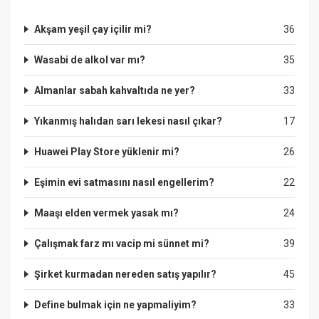
Akşam yeşil çay içilir mi?
36
Wasabi de alkol var mı?
35
Almanlar sabah kahvaltıda ne yer?
33
Yıkanmış halıdan sarı lekesi nasıl çıkar?
17
Huawei Play Store yüklenir mi?
26
Eşimin evi satmasını nasıl engellerim?
22
Maaşı elden vermek yasak mı?
24
Çalışmak farz mı vacip mi sünnet mi?
39
Şirket kurmadan nereden satış yapılır?
45
Define bulmak için ne yapmaliyim?
33