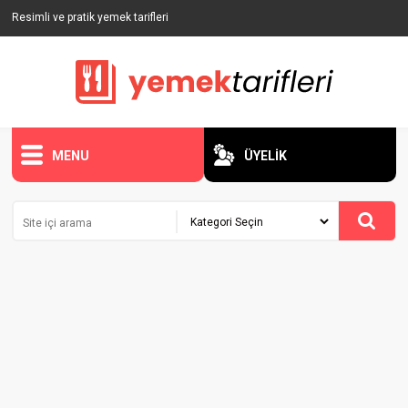
Resimli ve pratik yemek tarifleri
MENU
ÜYELİK