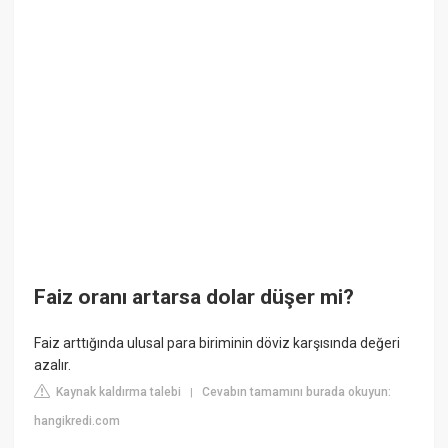
Faiz oranı artarsa dolar düşer mi?
Faiz arttığında ulusal para biriminin döviz karşısında değeri
azalır.
Kaynak kaldırma talebi
Cevabın tamamını burada okuyun:
|
hangikredi.com