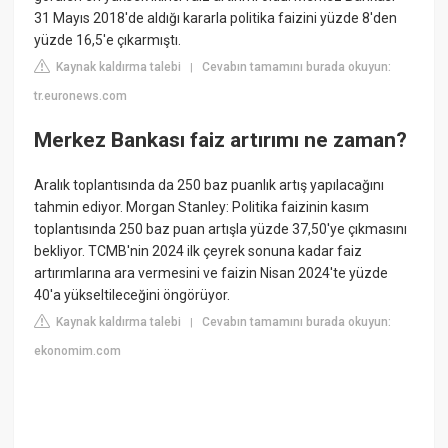
31 Mayıs 2018'de aldığı kararla politika faizini yüzde 8'den
yüzde 16,5'e çıkarmıştı.
Kaynak kaldırma talebi
Cevabın tamamını burada okuyun:
|
tr.euronews.com
Merkez Bankası faiz artırımı ne zaman?
Aralık toplantısında da 250 baz puanlık artış yapılacağını
tahmin ediyor. Morgan Stanley: Politika faizinin kasım
toplantısında 250 baz puan artışla yüzde 37,50'ye çıkmasını
bekliyor. TCMB'nin 2024 ilk çeyrek sonuna kadar faiz
artırımlarına ara vermesini ve faizin Nisan 2024'te yüzde
40'a yükseltileceğini öngörüyor.
Kaynak kaldırma talebi
Cevabın tamamını burada okuyun:
|
ekonomim.com