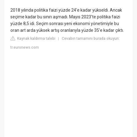
2018 yılında politika faizi yüzde 24'e kadar yükseldi. Ancak
seçime kadar bu sınırı aşmadı. Mayıs 2023'te politika faizi
yüzde 8,5 idi. Seçim sonrası yeni ekonomi yönetimiyle bu
oran art arda yüksek artış oranlarıyla yüzde 35'e kadar çıktı.
Kaynak kaldırma talebi
Cevabın tamamını burada okuyun:
|
tr.euronews.com