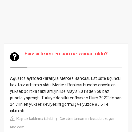
Faiz artırımı en son ne zaman oldu?
Ağustos ayındaki kararıyla Merkez Bankası, üst üste üçüncü
kez faiz arttırmış oldu. Merkez Bankası bundan önceki en
yüksek politika faizi artışını ise Mayıs 2018'de 850 baz
puanla yapmıştı. Türkiye'de yıllık enflasyon Ekim 2022'de son
24 yılın en yüksek seviyesini görmüş ve yüzde 85,51'e
çıkmıştı.
Kaynak kaldırma talebi
Cevabın tamamını burada okuyun:
|
bbc.com