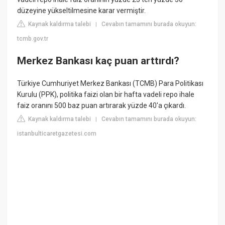
düzeyine yükseltilmesine karar vermiştir.
Kaynak kaldırma talebi
Cevabın tamamını burada okuyun:
|
tcmb.gov.tr
Merkez Bankası kaç puan arttırdı?
Türkiye Cumhuriyet Merkez Bankası (TCMB) Para Politikası
Kurulu (PPK), politika faizi olan bir hafta vadeli repo ihale
faiz oranını 500 baz puan artırarak yüzde 40'a çıkardı.
Kaynak kaldırma talebi
Cevabın tamamını burada okuyun:
|
istanbulticaretgazetesi.com