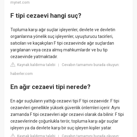
mynet.com
F tipi cezaevi hangi suç?
Topluma karşı ağır suçlar işleyenler, devlete ve devletin
organlarına yönelik suç işleyenler, uyuşturucu tacirleri,
satıcıları ve kaçakçıları F tipi cezaevinde ağır suçlardan
yargılanan veya ceza almış mahkumlardır ve bu tip
cezaevinde yatmaktadır.
Kaynak kaldırma talebi
Cevabın tamamını burada okuyun:
|
haberler.com
En ağır cezaevi tipi nerede?
En ağır suçluların yattığı cezaevi tipi F tipi cezaevidir. F tipi
cezaevleri genellikle yüksek güvenlik önlemleri içerir. Aynı
zamanda F tipi cezaevleri ağır cezaevi olarak da bilinir. F tipi
cezaevlerinde çoğunlukla terör, topluma karşı ağır suçlar
işleyen ya da devlete karşı bir suç işleyen kişiler yatar.
Kaynak kaldırma talebi
Cevabın tamamını burada okuyun:
|