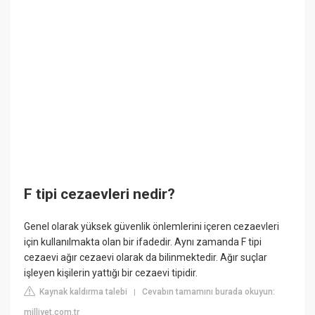
F tipi cezaevleri nedir?
Genel olarak yüksek güvenlik önlemlerini içeren cezaevleri
için kullanılmakta olan bir ifadedir. Aynı zamanda F tipi
cezaevi ağır cezaevi olarak da bilinmektedir. Ağır suçlar
işleyen kişilerin yattığı bir cezaevi tipidir.
Kaynak kaldırma talebi
Cevabın tamamını burada okuyun:
|
milliyet.com.tr