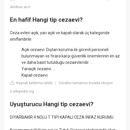
denktas.av.tr
En hafif Hangi tip cezaevi?
Ceza evleri açık, yarı açık ve kapalı olarak üç kategoride
sınıflandırılır.
Açık cezaevi. Dıştan koruma ile görevli personeli
bulunmayan ve firara karşı güvenlik önemlerinin en az
ve daha basit tutulduğu cezaevleridir. ...
Yarıaçık cezaevi. ...
Kapalı cezaevi.
Kaynak kaldırma talebi
Cevabın tamamını burada okuyun:
|
tr.wikipedia.org
Uyuşturucu Hangi tip cezaevi?
DİYARBAKIR 4 NOLU T TİPİ KAPALI CEZA İNFAZ KURUMU