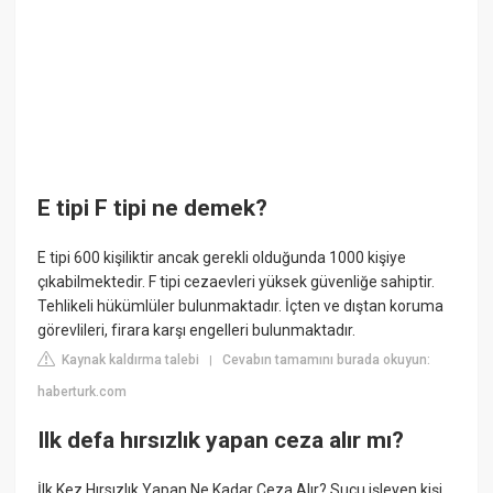
E tipi F tipi ne demek?
E tipi 600 kişiliktir ancak gerekli olduğunda 1000 kişiye
çıkabilmektedir. F tipi cezaevleri yüksek güvenliğe sahiptir.
Tehlikeli hükümlüler bulunmaktadır. İçten ve dıştan koruma
görevlileri, firara karşı engelleri bulunmaktadır.
Kaynak kaldırma talebi
Cevabın tamamını burada okuyun:
|
haberturk.com
Ilk defa hırsızlık yapan ceza alır mı?
İlk Kez Hırsızlık Yapan Ne Kadar Ceza Alır? Suçu işleyen kişi