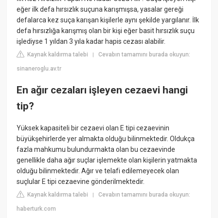
eğer ilk defa hırsızlık suçuna karışmışsa, yasalar gereği
defalarca kez suça karışan kişilerle aynı şekilde yargılanır. İlk
defa hırsızlığa karışmış olan bir kişi eğer basit hırsızlık suçu
işlediyse 1 yıldan 3 yıla kadar hapis cezası alabilir.
Kaynak kaldırma talebi
Cevabın tamamını burada okuyun:
|
sinaneroglu.av.tr
En ağır cezaları işleyen cezaevi hangi
tip?
Yüksek kapasiteli bir cezaevi olan E tipi cezaevinin
büyükşehirlerde yer almakta olduğu bilinmektedir. Oldukça
fazla mahkumu bulundurmakta olan bu cezaevinde
genellikle daha ağır suçlar işlemekte olan kişilerin yatmakta
olduğu bilinmektedir. Ağır ve telafi edilemeyecek olan
suçlular E tipi cezaevine gönderilmektedir.
Kaynak kaldırma talebi
Cevabın tamamını burada okuyun:
|
haberturk.com