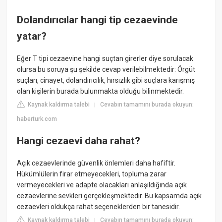
Dolandırıcılar hangi tip cezaevinde
yatar?
Eğer T tipi cezaevine hangi suçtan girerler diye sorulacak
olursa bu soruya şu şekilde cevap verilebilmektedir: Örgüt
suçları, cinayet, dolandırıcılık, hırsızlık gibi suçlara karışmış
olan kişilerin burada bulunmakta olduğu bilinmektedir.
Kaynak kaldırma talebi
Cevabın tamamını burada okuyun:
|
haberturk.com
Hangi cezaevi daha rahat?
Açık cezaevlerinde güvenlik önlemleri daha hafiftir.
Hükümlülerin firar etmeyecekleri, topluma zarar
vermeyecekleri ve adapte olacakları anlaşıldığında açık
cezaevlerine sevkleri gerçekleşmektedir. Bu kapsamda açık
cezaevleri oldukça rahat seçeneklerden bir tanesidir.
Kaynak kaldırma talebi
Cevabın tamamını burada okuyun:
|