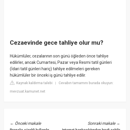
Cezaevinde gece tahliye olur mu?
Hükümlüler, cezalarının son günü öğleden önce tahliye
edilirler, ancak Cumartesi, Pazar veya Resmi tatil günleri
(İdari tatil günleri hariç) tahliye edilmeleri gereken
hükümlüler bir önceki iş günü tahliye edilir.
Kaynak kaldırma talebi
Cevabın tamamını burada okuyun:
|
mevzuat.kamunet.net
←
Önceki makale
Sonraki makale
→
Propolis sürekli kullanılır
Internet bankacılığından kredi çekilir