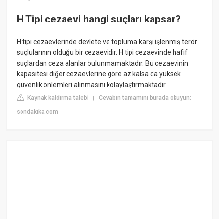
H Tipi cezaevi hangi suçları kapsar?
H tipi cezaevlerinde devlete ve topluma karşı işlenmiş terör
suçlularının olduğu bir cezaevidir. H tipi cezaevinde hafif
suçlardan ceza alanlar bulunmamaktadır. Bu cezaevinin
kapasitesi diğer cezaevlerine göre az kalsa da yüksek
güvenlik önlemleri alınmasını kolaylaştırmaktadır.
Kaynak kaldırma talebi
Cevabın tamamını burada okuyun:
|
sondakika.com