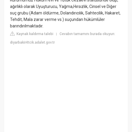
Kurumumuz Hüküm evi ve Tutuk Cezaevi statüsünde olup,
ağırlıklı olarak Uyuşturucu, Yağma,Hırsızlık, Cinsel ve Diğer
suç grubu (Adam öldürme, Dolandırıcılık, Sahtecilik, Hakaret,
Tehdit, Mala zarar verme vs.) suçundan hükümlüler
barındırılmaktadır.
Kaynak kaldırma talebi
Cevabın tamamını burada okuyun:
|
diyarbakir4tcik.adalet.gov.tr