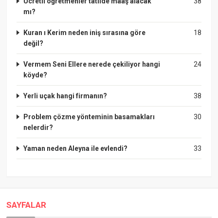
Ücretli öğretmenler tatilde maaş alacak
38
mı?
Kuran ı Kerim neden iniş sırasına göre
18
değil?
Vermem Seni Ellere nerede çekiliyor hangi
24
köyde?
Yerli uçak hangi firmanın?
38
Problem çözme yönteminin basamakları
30
nelerdir?
Yaman neden Aleyna ile evlendi?
33
SAYFALAR