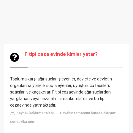
F tipi ceza evinde kimler yatar?
Topluma karşı ağır suçlar işleyenler, devlete ve devletin
organlarına yönelik suç işleyenler, uyuşturucu tacirleri,
satıcıları ve kaçakçıları F tipi cezaevinde ağır suçlardan
yargılanan veya ceza almış mahkumlardır ve bu tip
cezaevinde yatmaktadır.
Kaynak kaldırma talebi
Cevabın tamamını burada okuyun:
|
sondakika.com