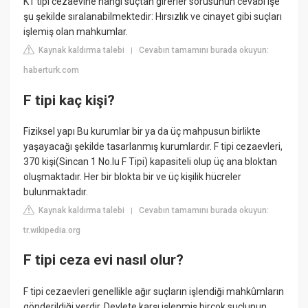
K1 tipi cezaevine hangi suçtan girerler sorusunun cevabı işe
şu şekilde sıralanabilmektedir: Hırsızlık ve cinayet gibi suçları
işlemiş olan mahkumlar.
Kaynak kaldırma talebi
Cevabın tamamını burada okuyun:
|
haberturk.com
F tipi kaç kişi?
Fiziksel yapı Bu kurumlar bir ya da üç mahpusun birlikte
yaşayacağı şekilde tasarlanmış kurumlardır. F tipi cezaevleri,
370 kişi(Sincan 1 No.lu F Tipi) kapasiteli olup üç ana bloktan
oluşmaktadır. Her bir blokta bir ve üç kişilik hücreler
bulunmaktadır.
Kaynak kaldırma talebi
Cevabın tamamını burada okuyun:
|
tr.wikipedia.org
F tipi ceza evi nasıl olur?
F tipi cezaevleri genellikle ağır suçların işlendiği mahkûmların
gönderildiği yerdir. Devlete karşı işlenmiş birçok suçlunun