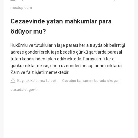
mextup.com
Cezaevinde yatan mahkumlar para
ödüyor mu?
Hükümlü ve tutukluların iaşe parası her altı ayda bir belirttiği
adrese gönderilerek, iaşe bedeli o günkü şartlarda parasal
tutarı kendisinden talep edilmektedir. Parasal miktar o
günkü miktar ne ise, onun üzerinden hesaplanan miktardır.
Zam ve faiz işletilmemektedir.
Kaynak kaldırma talebi
Cevabın tamamını burada okuyun:
|
cte.adalet.gov.tr