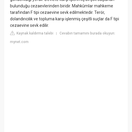
bulunduğu cezaevlerinden biridir. Mahkûmlar mahkeme
tarafından F tipi cezaevine sevk edilmektedir. Terör,
dolandırıcılık ve topluma karşı işlenmiş çeşitli suçlar da F tipi
cezaevine sevk edilir.
Kaynak kaldırma talebi
Cevabın tamamını burada okuyun:
|
mynet.com