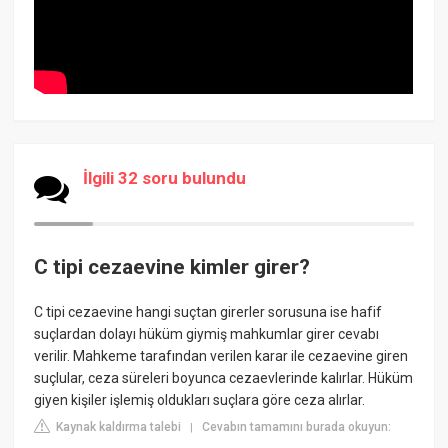
İlgili 32 soru bulundu
C tipi cezaevine kimler girer?
C tipi cezaevine hangi suçtan girerler sorusuna ise hafif
suçlardan dolayı hüküm giymiş mahkumlar girer cevabı
verilir. Mahkeme tarafından verilen karar ile cezaevine giren
suçlular, ceza süreleri boyunca cezaevlerinde kalırlar. Hüküm
giyen kişiler işlemiş oldukları suçlara göre ceza alırlar.
Kaynak kaldırma talebi
Cevabın tamamını burada okuyun:
|