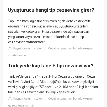
Uyuşturucu hangi tip cezaevine girer?
Topluma karşı ağır suçlar işleyenler, devlete ve devletin
organlarına yönelik suç işleyenler, uyuşturucu tacirleri,
satıcıları ve kaçakçıları F tipi cezaevinde ağır suçlardan
yargılanan veya ceza almış mahkumlardır ve bu tip
cezaevinde yatmaktadır.
Kaynak kaldırma talebi
Cevabın tamamını burada okuyun:
|
sondakika.com
Türkiyede kaç tane F tipi cezaevi var?
Türkiye'de şu anda 14 adet F Tipi Cezaevi bulunuyor. Ceza
ve Tevkifevleri Genel Müdürlüğü'nün bu cezaevleriyle ilgili
verdiği bilgiler şöyle: “57 adet 1 ve 2, 103 adet 3 kişilik odaları
bulunan cezaevi toplam 368 kişi kapasitelidir.
Kaynak kaldırma talebi
Cevabın tamamını burada okuyun:
|
gazeteduvar.com.tr