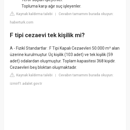
Topluma karşı ağır suç işleyenler.
Kaynak kaldırma talebi
Cevabın tamamını burada okuyun:
|
haberturk.com
F tipi cezaevi tek kişilik mi?
A - Fizikî Standartlar : F Tipi Kapalı Cezaevleri 50.000 m² alan
üzerine kurulmuştur. Üç kişilik (103 adet) ve tek kişilik (59
adet) odalardan oluşmuştur. Toplam kapasitesi 368 kişidir.
Cezaevleri beş bloktan oluşmaktadır.
Kaynak kaldırma talebi
Cevabın tamamını burada okuyun:
|
izmirf1.adalet.gov.tr