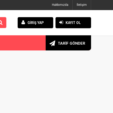
Hakkımızda
İletişim
GİRİŞ YAP
KAYIT OL
TARİF GÖNDER