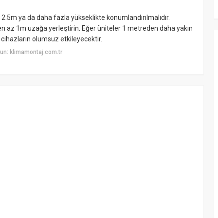
5m ya da daha fazla yükseklikte konumlandırılmalıdır.
 en az 1m uzağa yerleştirin. Eğer üniteler 1 metreden daha yakın
cihazların olumsuz etkileyecektir.
un: klimamontaj.com.tr