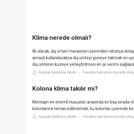
Klima nerede olmalı?
İlk olarak, dış ortam havasının üzerinden rahatça dolaşab
amaçlı kullanılacaksa dış üniteyi güneye takmak en uy
dış ünitenin kuzeye yerleştirilmesi en iyi verimi sağlaya
Kaynak kaldırma talebi
Cevabın tamamını burada okuy
|
Kolona klima takılır mı?
Montajın en önemli hususları arasında en baş sırada ola
kolonlarına temas edilmemeli, bu kolonlar üzerinde kesi
Kaynak kaldırma talebi
Cevabın tamamını burada okuyu
|