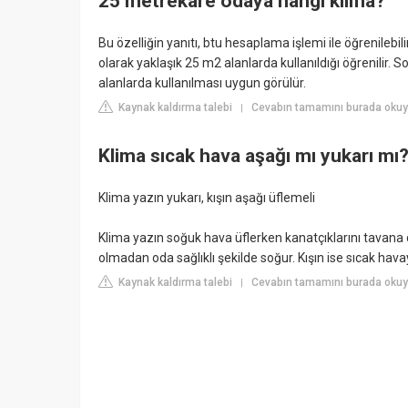
25 metrekare odaya hangi klima?
Bu özelliğin yanıtı, btu hesaplama işlemi ile öğrenilebi
olarak yaklaşık 25 m2 alanlarda kullanıldığı öğrenilir.
alanlarda kullanılması uygun görülür.
Kaynak kaldırma talebi
Cevabın tamamını burada okuy
|
Klima sıcak hava aşağı mı yukarı mı
Klima yazın yukarı, kışın aşağı üflemeli
Klima yazın soğuk hava üflerken kanatçıklarını tavana
olmadan oda sağlıklı şekilde soğur. Kışın ise sıcak hava
Kaynak kaldırma talebi
Cevabın tamamını burada okuy
|