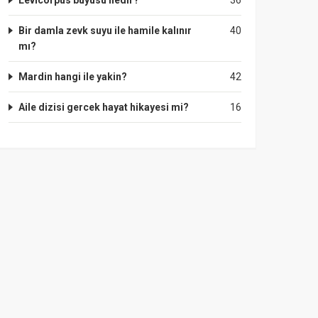
Levicorpus büyüsü nedir?
36
Bir damla zevk suyu ile hamile kalınır
40
mı?
Mardin hangi ile yakin?
42
Aile dizisi gercek hayat hikayesi mi?
16