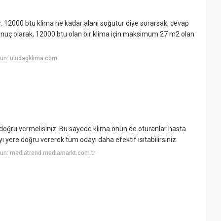
lir. 12000 btu klima ne kadar alanı soğutur diye sorarsak, cevap
 Sonuç olarak, 12000 btu olan bir klima için maksimum 27 m2 olan
un: uludagklima.com
?
 doğru vermelisiniz. Bu sayede klima önün de oturanlar hasta
yı yere doğru vererek tüm odayı daha efektif ısıtabilirsiniz.
un: mediatrend.mediamarkt.com.tr