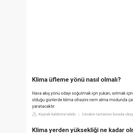
Klima üfleme yönü nasıl olmalı?
Hava akış yönü odayı soğutmak için yukarı, ısıtmak içi
olduğu günlerde klima cihazını nem alma modunda çalış
yaratacaktır.
Kaynak kaldırma talebi
Cevabın tamamını burada okuy
|
Klima yerden yüksekliği ne kadar ol