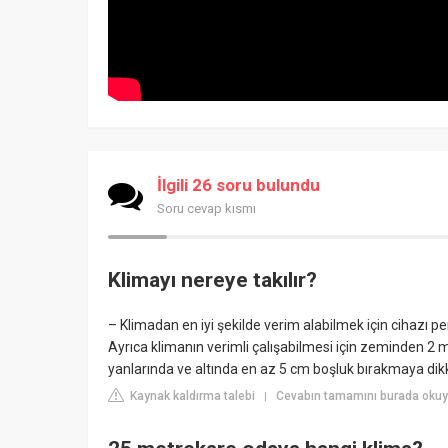
İlgili 26 soru bulundu
Soru cevap kısmı
Klimayı nereye takılır?
– Klimadan en iyi şekilde verim alabilmek için cihazı
Ayrıca klimanın verimli çalışabilmesi için zeminden 2 me
yanlarında ve altında en az 5 cm boşluk bırakmaya dikk
Kaynak kaldırma talebi
Cevabın tamamını burada okuyun
|