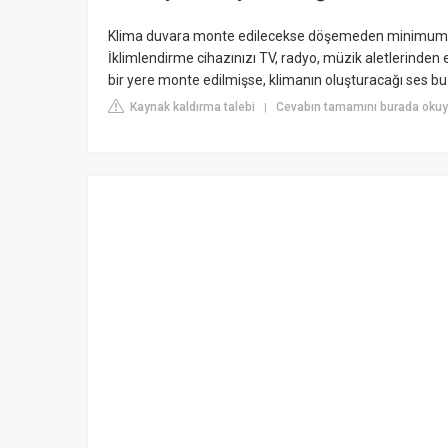
Klima duvara monte edilecekse döşemeden minimum 2.
İklimlendirme cihazınızı TV, radyo, müzik aletlerinden
bir yere monte edilmişse, klimanın oluşturacağı ses bu 
Kaynak kaldırma talebi
Cevabın tamamını burada okuy
|