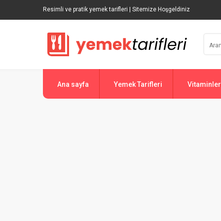
Resimli ve pratik yemek tarifleri | Sitemize Hoşgeldiniz
Ana sayfa
Yemek Tarifleri
Vitaminler