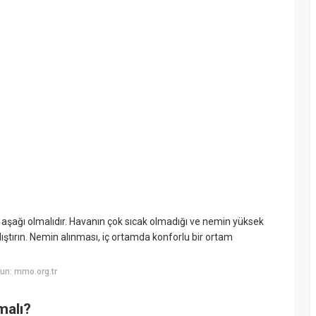
n aşağı olmalıdır. Havanın çok sıcak olmadığı ve nemin yüksek
tırın. Nemin alınması, iç ortamda konforlu bir ortam
un: mmo.org.tr
malı?