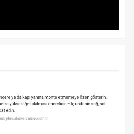
 pencere ya da kapı yanına monte etmemeye özen gösterin.
tre yüksekliğe takılması önemlidir. – İç ünitenin sağ, sol
at edin.
: plus.alarko-carrier.com.tr