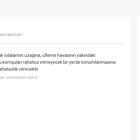
ye takılmalı?
 odalarının uzağına, üfleme havasının yakındaki
ltü komşuları rahatsız etmeyecek bir yerde konumlanmasına
ahatsızlık verecektir.
un: viessmann.com.tr