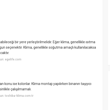
ileceği bir yere yerleştirilmelidir. Eğer klima, genellikle ısıtma
gun seçenektir. Klima, genellikle soğutma amaçlı kullanılacaksa
caktır.
un: egelife.com
n konu ise kolonlar. Klima montajı yapılırken binanın taşıyıcı
nlikle çalışılmamalı.
n: toshiba-klima.com.tr