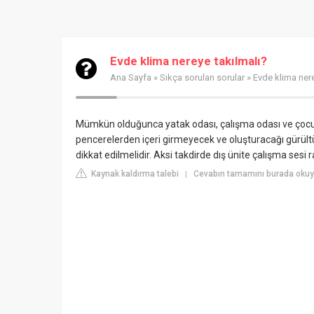
Evde klima nereye takılmalı?
Ana Sayfa
»
Sıkça sorulan sorular
» Evde klima nere
Mümkün olduğunca yatak odası, çalışma odası ve çocuk
pencerelerden içeri girmeyecek ve oluşturacağı gürü
dikkat edilmelidir. Aksi takdirde dış ünite çalışma sesi r
Kaynak kaldırma talebi
Cevabın tamamını burada okuy
|