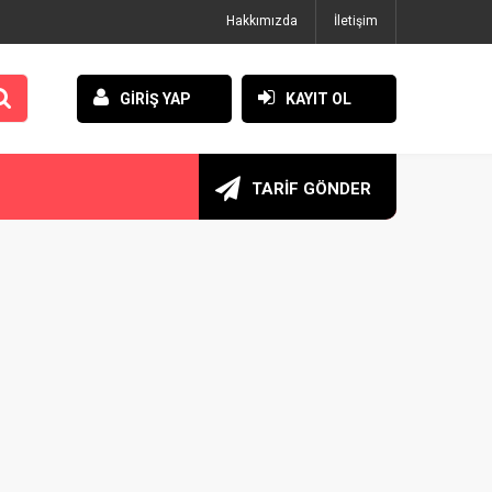
Hakkımızda
İletişim
GİRİŞ YAP
KAYIT OL
TARİF GÖNDER