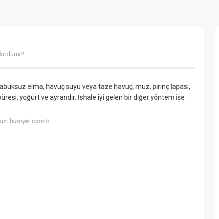
durdurur?
 kabuksuz elma, havuç suyu veya taze havuç, muz, pirinç lapası,
resi, yoğurt ve ayrandır. İshale iyi gelen bir diğer yöntem ise
n: hurriyet.com.tr