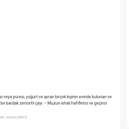
 veya püresi, yoğurt ve ayran birçok kişinin evinde bulunan ve
bir bardak zencefil çayı. – Muzun ishali hafifletici ve geçirici
un: sozcu.com.tr