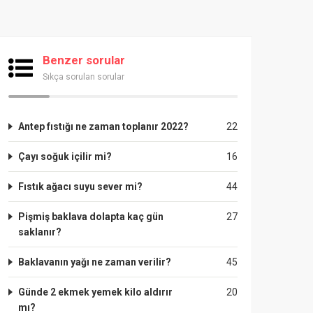
Benzer sorular
Sıkça sorulan sorular
Antep fıstığı ne zaman toplanır 2022?
22
Çayı soğuk içilir mi?
16
Fıstık ağacı suyu sever mi?
44
Pişmiş baklava dolapta kaç gün
27
saklanır?
Baklavanın yağı ne zaman verilir?
45
Günde 2 ekmek yemek kilo aldırır
20
mı?