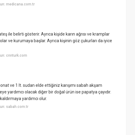
un: medicana.com.tr
eş ile belirti gösterir. Ayrıca kişide karın ağrısı ve kramplar
solar ve kurumaya başlar. Ayrıca kişinin göz çukurları da iyice
un: cnnturk.com
bonat ve 1 lt. sudan elde ettiğiniz karışımı sabah akşam
eye yardımcı olacak diğer bir doğal ürün ise papatya çayıdır.
kaldırmaya yardımcı olur.
un: sabah.com.tr