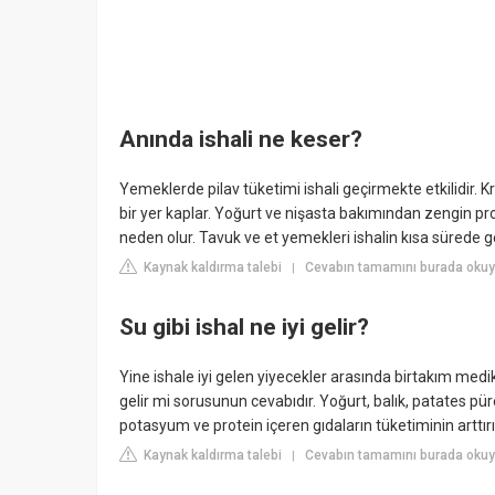
Anında ishali ne keser?
Yemeklerde pilav tüketimi ishali geçirmekte etkilidir. 
bir yer kaplar. Yoğurt ve nişasta bakımından zengin pro
neden olur. Tavuk ve et yemekleri ishalin kısa sürede 
Kaynak kaldırma talebi
Cevabın tamamını burada okuy
|
Su gibi ishal ne iyi gelir?
Yine ishale iyi gelen yiyecekler arasında birtakım medi
gelir mi sorusunun cevabıdır. Yoğurt, balık, patates pür
potasyum ve protein içeren gıdaların tüketiminin arttır
Kaynak kaldırma talebi
Cevabın tamamını burada okuyu
|