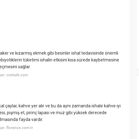
Kraker ve kızarmış ekmek gibi besinler ishal tedavisinde önemli
biyotiklerin tüketimi ishalin etkisini kısa sürede kaybetmesine
geçmesini sağlar.
un: cnnturk.com
kal çaylar, kahve yer alır ve bu da aynı zamanda ishale kahve iyi
esi, pişmiş et, pirinç lapası ve muz gibi yüksek derecede
ılmasında fayda vardır.
n: florence.com.tr