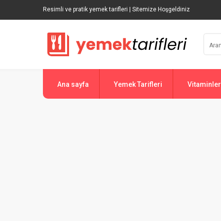
Resimli ve pratik yemek tarifleri | Sitemize Hoşgeldiniz
Ana sayfa
Yemek Tarifleri
Vitaminler