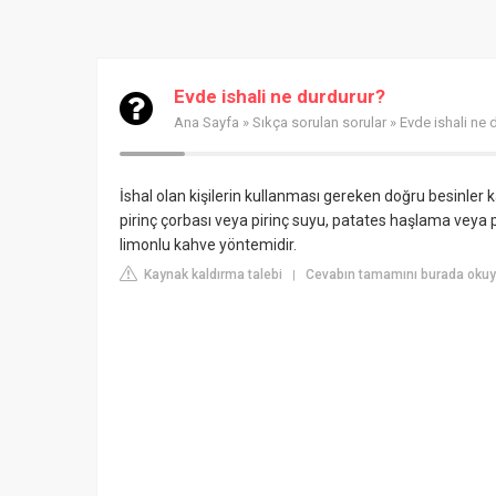
Evde ishali ne durdurur?
Ana Sayfa
»
Sıkça sorulan sorular
» Evde ishali ne 
İshal olan kişilerin kullanması gereken doğru besinler
pirinç çorbası veya pirinç suyu, patates haşlama veya pü
limonlu kahve yöntemidir.
Kaynak kaldırma talebi
Cevabın tamamını burada okuyu
|