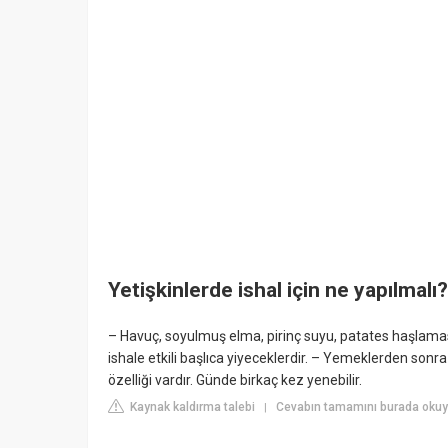
Yetişkinlerde ishal için ne yapılmalı?
– Havuç, soyulmuş elma, pirinç suyu, patates haşlaması
ishale etkili başlıca yiyeceklerdir. – Yemeklerden sonra 
özelliği vardır. Günde birkaç kez yenebilir.
Kaynak kaldırma talebi
Cevabın tamamını burada okuy
|