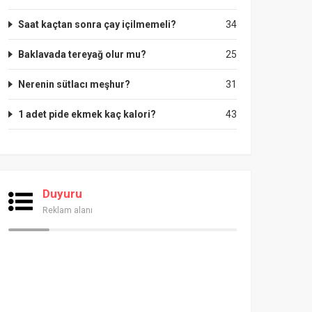
Saat kaçtan sonra çay içilmemeli?
34
Baklavada tereyağ olur mu?
25
Nerenin sütlacı meşhur?
31
1 adet pide ekmek kaç kalori?
43
Duyuru
Reklam alanı