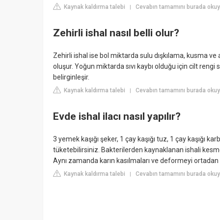
Kaynak kaldırma talebi
Cevabın tamamını burada okuy
|
Zehirli ishal nasıl belli olur?
Zehirli ishal ise bol miktarda sulu dışkılama, kusma ve at
oluşur. Yoğun miktarda sıvı kaybı olduğu için cilt rengi 
belirginleşir.
Kaynak kaldırma talebi
Cevabın tamamını burada okuy
|
Evde ishal ilacı nasıl yapılır?
3 yemek kaşığı şeker, 1 çay kaşığı tuz, 1 çay kaşığı kar
tüketebilirsiniz. Bakterilerden kaynaklanan ishali kesm
Aynı zamanda karın kasılmaları ve deformeyi ortadan 
Kaynak kaldırma talebi
Cevabın tamamını burada okuy
|