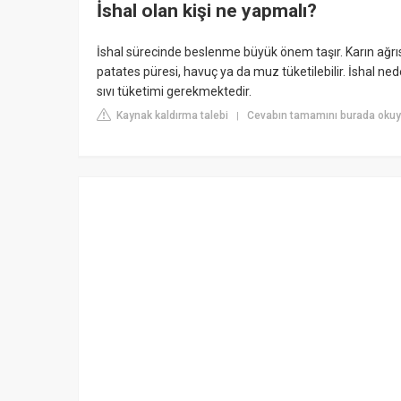
İshal olan kişi ne yapmalı?
İshal sürecinde beslenme büyük önem taşır. Karın ağrı
patates püresi, havuç ya da muz tüketilebilir. İshal n
sıvı tüketimi gerekmektedir.
Kaynak kaldırma talebi
Cevabın tamamını burada okuy
|