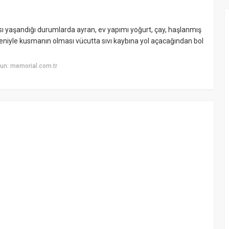
sı yaşandığı durumlarda ayran, ev yapımı yoğurt, çay, haşlanmış
edeniyle kusmanın olması vücutta sıvı kaybına yol açacağından bol
un: memorial.com.tr