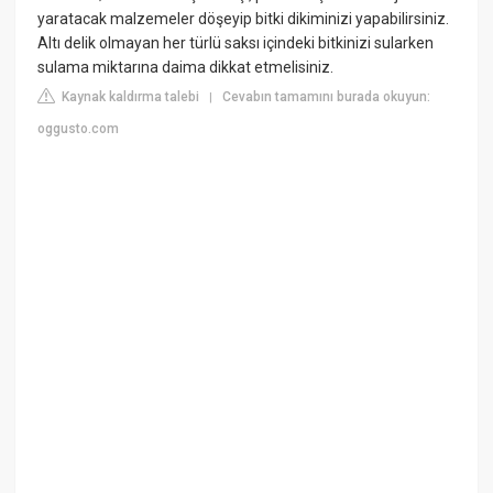
yaratacak malzemeler döşeyip bitki dikiminizi yapabilirsiniz.
Altı delik olmayan her türlü saksı içindeki bitkinizi sularken
sulama miktarına daima dikkat etmelisiniz.
Kaynak kaldırma talebi
Cevabın tamamını burada okuyun:
|
oggusto.com