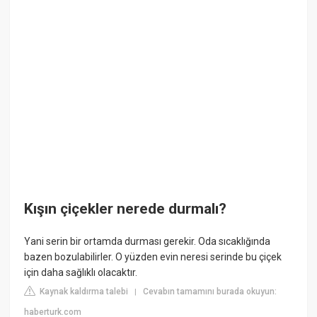
Kışın çiçekler nerede durmalı?
Yani serin bir ortamda durması gerekir. Oda sıcaklığında
bazen bozulabilirler. O yüzden evin neresi serinde bu çiçek
için daha sağlıklı olacaktır.
Kaynak kaldırma talebi
Cevabın tamamını burada okuyun:
|
haberturk.com