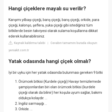
Hangi çiçeklere mayalı su verilir?
Karışımı yılbaşı çiçeği, barış çiçeği, barış çiçeği, orkide, para
çiçeği, kalonşo, şeflera, yuka çiçeği gibi istediğiniz tüm
bitkilerde besin takviyesi olarak sulama koşullarına dikkat
ederek kullanabilirsiniz.
Kaynak kaldırma talebi
Cevabın tamamını burada okuyun:
|
yeniakit.com.tr
Yatak odasında hangi çiçek olmalı?
İyi bir uyku için her yatak odasında bulunması gereken 9 bitki
Örümcek bitkisi (Kurdele çiçeği) Havayı temizlemede
şampiyonlardan biri olan örümcek bitkisi (kurdele
çiçeği olarak da bilinir) her koşula uyum sağlar, bakımı
oldukça kolaydır. ...
İngiliz sarmaşığı ...
Orkide. ...