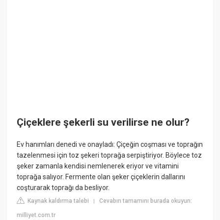
Çiçeklere şekerli su verilirse ne olur?
Ev hanımları denedi ve onayladı: Çiçeğin coşması ve toprağın
tazelenmesi için toz şekeri toprağa serpiştiriyor. Böylece toz
şeker zamanla kendisi nemlenerek eriyor ve vitamini
toprağa salıyor. Fermente olan şeker çiçeklerin dallarını
coşturarak toprağı da besliyor.
Kaynak kaldırma talebi
Cevabın tamamını burada okuyun:
|
milliyet.com.tr