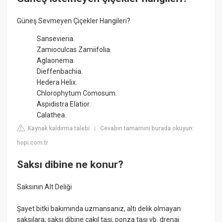
Güneş Sevmeyen Çiçekler Hangileri?
Sansevieria.
Zamioculcas Zamiifolia.
Aglaonema.
Dieffenbachia.
Hedera Helix.
Chlorophytum Comosum.
Aspidistra Elatior.
Calathea.
Kaynak kaldırma talebi
Cevabın tamamını burada okuyun:
|
hopi.com.tr
Saksı dibine ne konur?
Saksının Alt Deliği
Şayet bitki bakımında uzmansanız, altı delik olmayan
saksılara; saksı dibine çakıl taşı, ponza taşı vb. drenaj