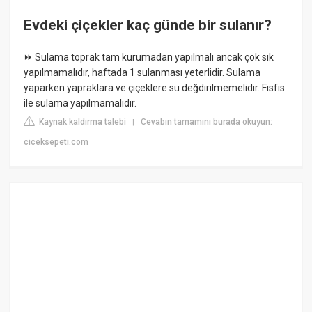
Evdeki çiçekler kaç günde bir sulanır?
⏩ Sulama toprak tam kurumadan yapılmalı ancak çok sık
yapılmamalıdır, haftada 1 sulanması yeterlidir. Sulama
yaparken yapraklara ve çiçeklere su değdirilmemelidir. Fısfıs
ile sulama yapılmamalıdır.
Kaynak kaldırma talebi
Cevabın tamamını burada okuyun:
|
ciceksepeti.com