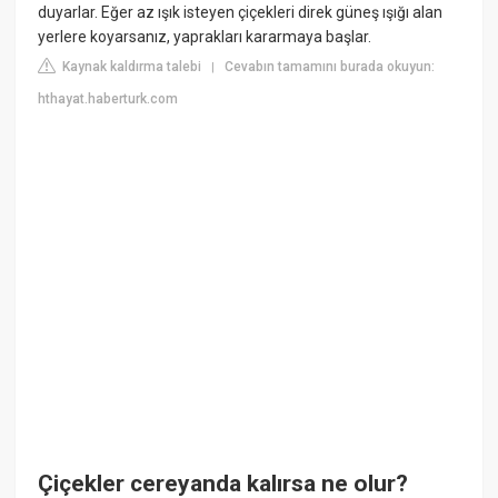
duyarlar. Eğer az ışık isteyen çiçekleri direk güneş ışığı alan
yerlere koyarsanız, yaprakları kararmaya başlar.
Kaynak kaldırma talebi
Cevabın tamamını burada okuyun:
|
hthayat.haberturk.com
Çiçekler cereyanda kalırsa ne olur?