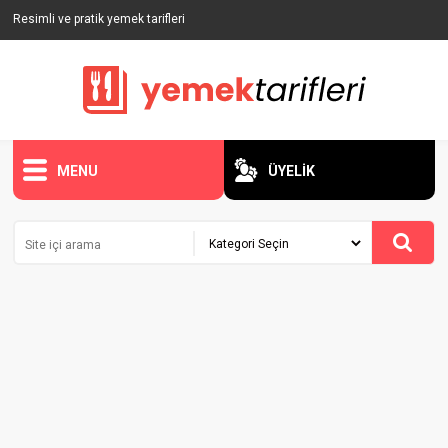
Resimli ve pratik yemek tarifleri
MENU
ÜYELİK