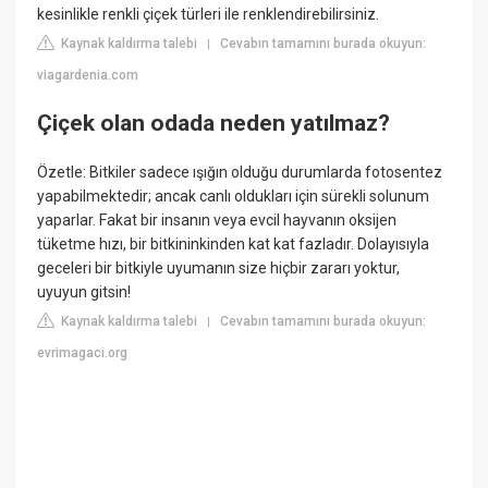
kesinlikle renkli çiçek türleri ile renklendirebilirsiniz.
Kaynak kaldırma talebi
Cevabın tamamını burada okuyun:
|
viagardenia.com
Çiçek olan odada neden yatılmaz?
Özetle: Bitkiler sadece ışığın olduğu durumlarda fotosentez
yapabilmektedir; ancak canlı oldukları için sürekli solunum
yaparlar. Fakat bir insanın veya evcil hayvanın oksijen
tüketme hızı, bir bitkininkinden kat kat fazladır. Dolayısıyla
geceleri bir bitkiyle uyumanın size hiçbir zararı yoktur,
uyuyun gitsin!
Kaynak kaldırma talebi
Cevabın tamamını burada okuyun:
|
evrimagaci.org