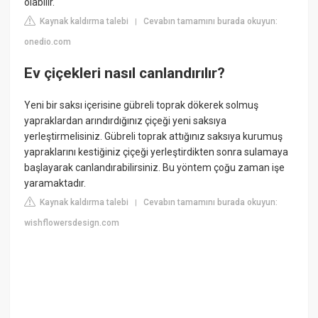
olabilir.
Kaynak kaldırma talebi
Cevabın tamamını burada okuyun:
|
onedio.com
Ev çiçekleri nasıl canlandırılır?
Yeni bir saksı içerisine gübreli toprak dökerek solmuş
yapraklardan arındırdığınız çiçeği yeni saksıya
yerleştirmelisiniz. Gübreli toprak attığınız saksıya kurumuş
yapraklarını kestiğiniz çiçeği yerleştirdikten sonra sulamaya
başlayarak canlandırabilirsiniz. Bu yöntem çoğu zaman işe
yaramaktadır.
Kaynak kaldırma talebi
Cevabın tamamını burada okuyun:
|
wishflowersdesign.com