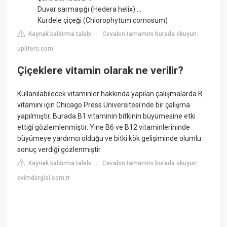
Duvar sarmaşığı (Hedera helix) ...
Kurdele çiçeği (Chlorophytum comosum)
Kaynak kaldırma talebi
Cevabın tamamını burada okuyun:
|
uplifers.com
Çiçeklere vitamin olarak ne verilir?
Kullanılabilecek vitaminler hakkında yapılan çalışmalarda B
vitamini için Chicago Press Üniversitesi'nde bir çalışma
yapılmıştır. Burada B1 vitaminin bitkinin büyümesine etki
ettiği gözlemlenmiştir. Yine B6 ve B12 vitaminlerininde
büyümeye yardımcı olduğu ve bitki kök gelişiminde olumlu
sonuç verdiği gözlenmiştir.
Kaynak kaldırma talebi
Cevabın tamamını burada okuyun:
|
evimdergisi.com.tr