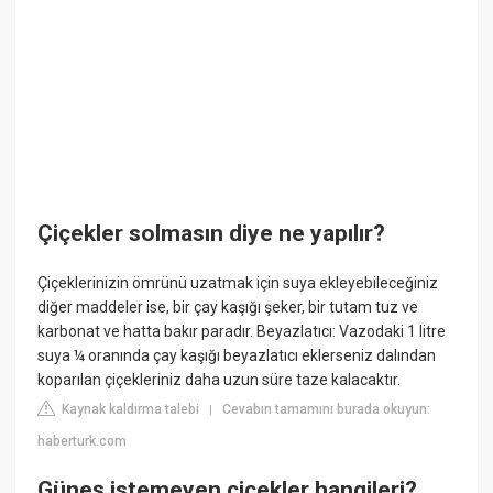
Çiçekler solmasın diye ne yapılır?
Çiçeklerinizin ömrünü uzatmak için suya ekleyebileceğiniz
diğer maddeler ise, bir çay kaşığı şeker, bir tutam tuz ve
karbonat ve hatta bakır paradır. Beyazlatıcı: Vazodaki 1 litre
suya ¼ oranında çay kaşığı beyazlatıcı eklerseniz dalından
koparılan çiçekleriniz daha uzun süre taze kalacaktır.
Kaynak kaldırma talebi
Cevabın tamamını burada okuyun:
|
haberturk.com
Güneş istemeyen çiçekler hangileri?