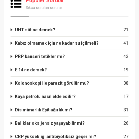
Popüler Sorular
Sıkça sorulan sorular
UHT süt ne demek?
21
Kabız olmamak için ne kadar su içilmeli?
41
PRP kanseri tetikler mı?
43
E 14 ne demek?
19
Kolonoskopi ile parazit görülür mü?
38
Kaya petrolü nasıl elde edilir?
17
Dis mimarlık Eşit ağırlık mı?
31
Balıklar oksijensiz yaşayabilir mi?
26
CRP yüksekliği antibiyotiksiz geçer mi?
27