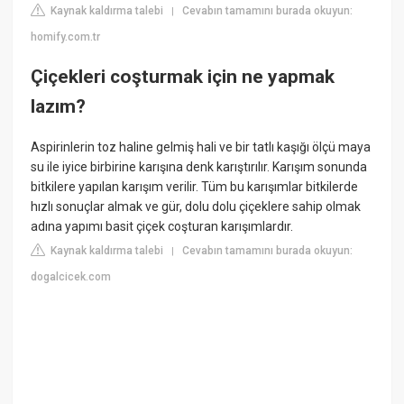
Kaynak kaldırma talebi
Cevabın tamamını burada okuyun:
|
homify.com.tr
Çiçekleri coşturmak için ne yapmak
lazım?
Aspirinlerin toz haline gelmiş hali ve bir tatlı kaşığı ölçü maya
su ile iyice birbirine karışına denk karıştırılır. Karışım sonunda
bitkilere yapılan karışım verilir. Tüm bu karışımlar bitkilerde
hızlı sonuçlar almak ve gür, dolu dolu çiçeklere sahip olmak
adına yapımı basit çiçek coşturan karışımlardır.
Kaynak kaldırma talebi
Cevabın tamamını burada okuyun:
|
dogalcicek.com