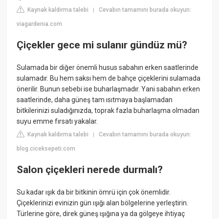
Kaynak kaldırma talebi
Cevabın tamamını burada okuyun:
|
viagardenia.com
Çiçekler gece mi sulanır gündüz mü?
Sulamada bir diğer önemli husus sabahın erken saatlerinde
sulamadır. Bu hem saksı hem de bahçe çiçeklerini sulamada
önerilir. Bunun sebebi ise buharlaşmadır. Yani sabahın erken
saatlerinde, daha güneş tam ısıtmaya başlamadan
bitkilerinizi suladığınızda, toprak fazla buharlaşma olmadan
suyu emme fırsatı yakalar.
Kaynak kaldırma talebi
Cevabın tamamını burada okuyun:
|
blog.ciceksepeti.com
Salon çiçekleri nerede durmalı?
Su kadar ışık da bir bitkinin ömrü için çok önemlidir.
Çiçeklerinizi evinizin gün ışığı alan bölgelerine yerleştirin.
Türlerine göre, direk güneş ışığına ya da gölgeye ihtiyaç