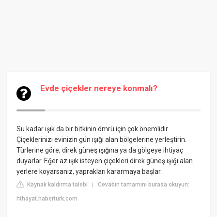
Evde çiçekler nereye konmalı?
Su kadar ışık da bir bitkinin ömrü için çok önemlidir.
Çiçeklerinizi evinizin gün ışığı alan bölgelerine yerleştirin.
Türlerine göre, direk güneş ışığına ya da gölgeye ihtiyaç
duyarlar. Eğer az ışık isteyen çiçekleri direk güneş ışığı alan
yerlere koyarsanız, yaprakları kararmaya başlar.
Kaynak kaldırma talebi
Cevabın tamamını burada okuyun:
|
hthayat.haberturk.com