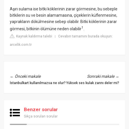
Aşırı sulama ise bitki köklerinin zarar görmesine, bu sebeple
bitkilerin su ve besin alamamasına, çiçeklerin küflenmesine,
yaprakların dökülmesine sebep olabilir. Bitki köklerinin zarar
1
görmesi, bitkinin ölümüne neden olabilir
.
Kaynak kaldırma talebi
Cevabın tamamını burada okuyun:
|
arcelik.com.tr
←
Önceki makale
Sonraki makale
→
İstanbulkart kullanılmazsa ne olur?
Yüksek ses kulak zarını deler mi?
Benzer sorular
Sıkça sorulan sorular