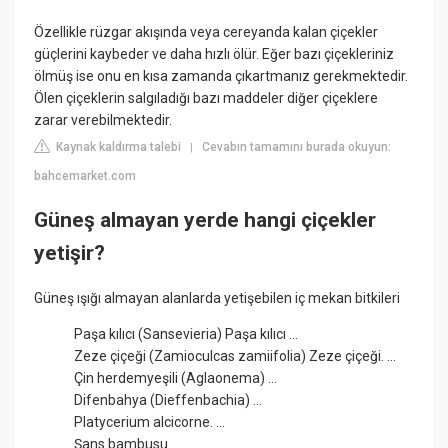
Özellikle rüzgar akışında veya cereyanda kalan çiçekler
güçlerini kaybeder ve daha hızlı ölür. Eğer bazı çiçekleriniz
ölmüş ise onu en kısa zamanda çıkartmanız gerekmektedir.
Ölen çiçeklerin salgıladığı bazı maddeler diğer çiçeklere
zarar verebilmektedir.
Kaynak kaldırma talebi
Cevabın tamamını burada okuyun:
|
bahcemarket.com
Güneş almayan yerde hangi çiçekler
yetişir?
Güneş ışığı almayan alanlarda yetişebilen iç mekan bitkileri
Paşa kılıcı (Sansevieria) Paşa kılıcı ...
Zeze çiçeği (Zamioculcas zamiifolia) Zeze çiçeği. ...
Çin herdemyeşili (Aglaonema) ...
Difenbahya (Dieffenbachia) ...
Platycerium alcicorne. ...
Şans bambusu. ...