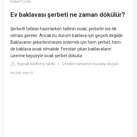
haber7.com
Ev baklavası şerbeti ne zaman dökülür?
Şerbetli tatlıları hazırlarken tatlının sıcak, şerbetin ise ılık
olması gerekir. Ancak bu durum baklava için geçerli değildir.
Baklavanın şekerlenmesini önlemek için hem şerbet, hem
de baklava sıcak olmalıdır. Fırından çıkan baklavaların
üzerine kepçeyle sıcak şerbet dökülür.
Kaynak kaldırma talebi
Cevabın tamamını burada okuyun:
|
lezzet.com.tr