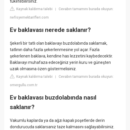
tüketebilirsiniz.
Kaynak kaldırma talebi
Cevabın tamamını burada okuyun:
|
nefisyemektarifleri.com
Ev baklavası nerede saklanır?
Şekerli bir tatlı olan baklavayı buzdolabında saklamak,
tatlının daha fazla şekerlenmesine yol açar. Fazla
şekerlenen baklava, kendine has lezzetini kaybedecektir.
Baklavayı muhafaza edeceğiniz yerin kuru ve güneşten
uzak olmasına özen göstermelisiniz.
Kaynak kaldırma talebi
Cevabın tamamını burada okuyun:
|
omergullu.com.tr
Ev baklavası buzdolabında nasıl
saklanır?
Vakumlu kaplarda ya da ağzı kapalı poşetlerde derin
dondurucuda saklarsanız taze kalmasını sağlayabilirsiniz.