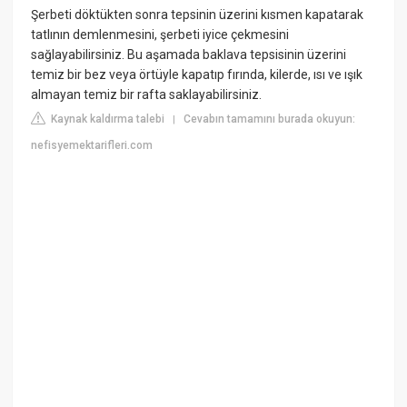
Şerbeti döktükten sonra tepsinin üzerini kısmen kapatarak
tatlının demlenmesini, şerbeti iyice çekmesini
sağlayabilirsiniz. Bu aşamada baklava tepsisinin üzerini
temiz bir bez veya örtüyle kapatıp fırında, kilerde, ısı ve ışık
almayan temiz bir rafta saklayabilirsiniz.
Kaynak kaldırma talebi
Cevabın tamamını burada okuyun:
|
nefisyemektarifleri.com