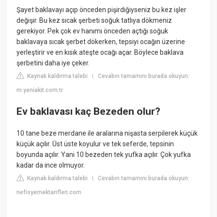
Şayet baklavayı açıp önceden pişirdiğiyseniz bu kez işler
değişir. Bu kez sıcak şerbeti soğuk tatlıya dökmeniz
gerekiyor. Pek çok ev hanımı önceden açtığı soğuk
baklavaya sıcak şerbet dökerken, tepsiyi ocağın üzerine
yerleştirir ve en kısık ateşte ocağı açar. Böylece baklava
şerbetini daha iye çeker.
Kaynak kaldırma talebi
Cevabın tamamını burada okuyun:
|
m.yeniakit.com.tr
Ev baklavası kaç Bezeden olur?
10 tane beze merdane ile aralarına nişasta serpilerek küçük
küçük açılır. Üst üste koyulur ve tek seferde, tepsinin
boyunda açılır. Yani 10 bezeden tek yufka açılır. Çok yufka
kadar da ince olmuyor.
Kaynak kaldırma talebi
Cevabın tamamını burada okuyun:
|
nefisyemektarifleri.com