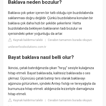
Baklava neden bozulur?
Baklava çok şeker içeren bir tatlı olduğu için buzdolabında
saklanması doğru değildir. Çünkü buzdolabına konulan bir
baklava çok daha hızlı bir şekilde şekerlenir. Hatta
buzdolabında bekleyen baklavanın tadı bozulur ve
içerisindeki şeker yoğunluğu da artar.
Kaynak kaldırma talebi
Cevabın tamamını burada okuyun:
|
unileverfoodsolutions.com.tr
Bayat baklava nasıl belli olur?
İkincisi, çatalı batırdığınızda çıkan “hırşş” sesiyle kulağınıza
hitap etmeli. Bayat baklavada, kalitesiz baklavada o ses
çıkmaz. Üçüncüsü çatalı batırıp ters olarak baklavayı
ağzınıza götürürken, içindeki Antep fıstığı ve tereyağıyla da
burnunuza hitap etmeli. aldığınızda lezzetiyle damağınıza
hitap etmeli.
Kaynak kaldırma talebi
Cevabın tamamını burada okuyun:
|