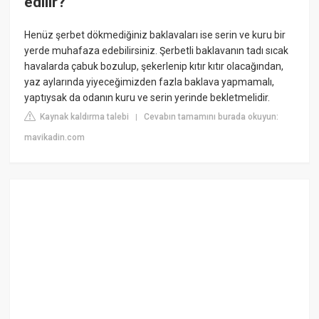
edilir?
Henüz şerbet dökmediğiniz baklavaları ise serin ve kuru bir
yerde muhafaza edebilirsiniz. Şerbetli baklavanın tadı sıcak
havalarda çabuk bozulup, şekerlenip kıtır kıtır olacağından,
yaz aylarında yiyeceğimizden fazla baklava yapmamalı,
yaptıysak da odanın kuru ve serin yerinde bekletmelidir.
Kaynak kaldırma talebi
Cevabın tamamını burada okuyun:
|
mavikadin.com