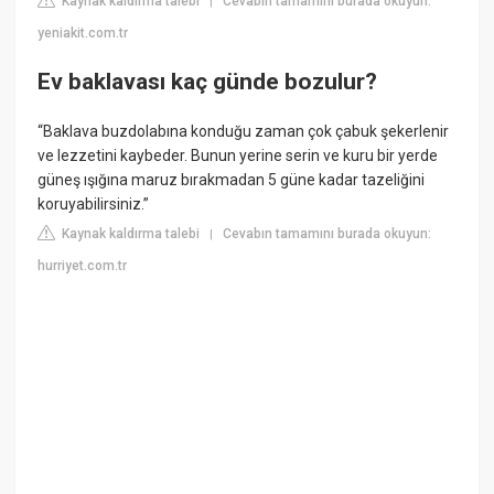
Kaynak kaldırma talebi
Cevabın tamamını burada okuyun:
|
yeniakit.com.tr
Ev baklavası kaç günde bozulur?
“Baklava buzdolabına konduğu zaman çok çabuk şekerlenir
ve lezzetini kaybeder. Bunun yerine serin ve kuru bir yerde
güneş ışığına maruz bırakmadan 5 güne kadar tazeliğini
koruyabilirsiniz.”
Kaynak kaldırma talebi
Cevabın tamamını burada okuyun:
|
hurriyet.com.tr