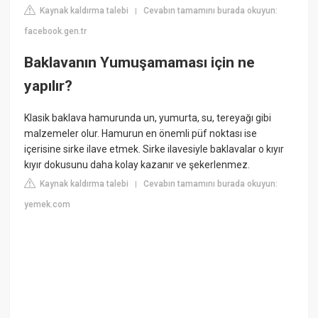
Kaynak kaldırma talebi
Cevabın tamamını burada okuyun:
|
facebook.gen.tr
Baklavanın Yumuşamaması için ne
yapılır?
Klasik baklava hamurunda un, yumurta, su, tereyağı gibi
malzemeler olur. Hamurun en önemli püf noktası ise
içerisine sirke ilave etmek. Sirke ilavesiyle baklavalar o kıyır
kıyır dokusunu daha kolay kazanır ve şekerlenmez.
Kaynak kaldırma talebi
Cevabın tamamını burada okuyun:
|
yemek.com