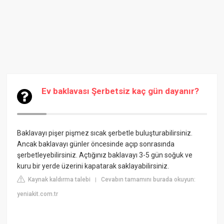
Ev baklavası Şerbetsiz kaç gün dayanır?
Baklavayı pişer pişmez sıcak şerbetle buluşturabilirsiniz.
Ancak baklavayı günler öncesinde açıp sonrasında
şerbetleyebilirsiniz. Açtığınız baklavayı 3-5 gün soğuk ve
kuru bir yerde üzerini kapatarak saklayabilirsiniz.
Kaynak kaldırma talebi
Cevabın tamamını burada okuyun:
|
yeniakit.com.tr