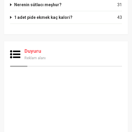
Nerenin sütlacı meşhur?
31
1 adet pide ekmek kaç kalori?
43
Duyuru
Reklam alanı