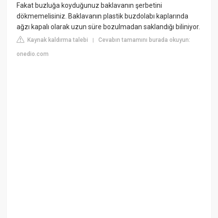
Fakat buzluğa koyduğunuz baklavanın şerbetini
dökmemelisiniz. Baklavanın plastik buzdolabı kaplarında
ağzı kapalı olarak uzun süre bozulmadan saklandığı biliniyor.
Kaynak kaldırma talebi
Cevabın tamamını burada okuyun:
|
onedio.com