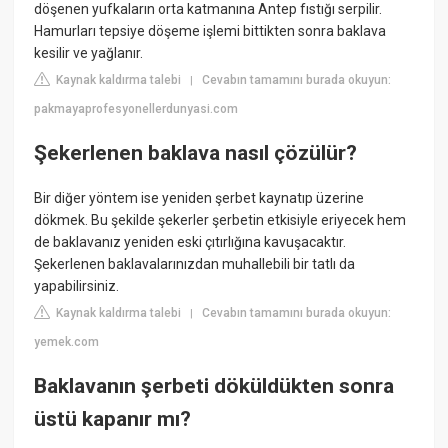
döşenen yufkaların orta katmanına Antep fıstığı serpilir.
Hamurları tepsiye döşeme işlemi bittikten sonra baklava
kesilir ve yağlanır.
Kaynak kaldırma talebi
Cevabın tamamını burada okuyun:
|
pakmayaprofesyonellerdunyasi.com
Şekerlenen baklava nasıl çözülür?
Bir diğer yöntem ise yeniden şerbet kaynatıp üzerine
dökmek. Bu şekilde şekerler şerbetin etkisiyle eriyecek hem
de baklavanız yeniden eski çıtırlığına kavuşacaktır.
Şekerlenen baklavalarınızdan muhallebili bir tatlı da
yapabilirsiniz.
Kaynak kaldırma talebi
Cevabın tamamını burada okuyun:
|
yemek.com
Baklavanın şerbeti döküldükten sonra
üstü kapanır mı?