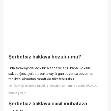
Şerbetsiz baklava bozulur mu?
Oda sıcaklığında, açık bir alanda ve ağzı kapalı şekilde
sakladığınız şerbetli baklavayı 5 gün boyunca bozulma
tehlikesi olmadan rahatlıkla tüketebilirsiniz.
Kaynak kaldırma talebi
Cevabın tamamını burada okuyun:
|
mosin.gen.tr
Şerbetsiz baklava nasıl muhafaza