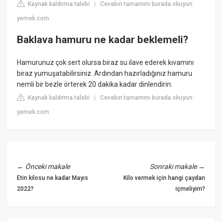
Kaynak kaldırma talebi
Cevabın tamamını burada okuyun:
|
yemek.com
Baklava hamuru ne kadar beklemeli?
Hamurunuz çok sert olursa biraz su ilave ederek kıvamını
biraz yumuşatabilirsiniz. Ardından hazırladığınız hamuru
nemli bir bezle örterek 20 dakika kadar dinlendirin.
Kaynak kaldırma talebi
Cevabın tamamını burada okuyun:
|
yemek.com
←
Önceki makale
Sonraki makale
→
Etin kilosu ne kadar Mayıs
Kilo vermek için hangi çaydan
2022?
içmeliyim?