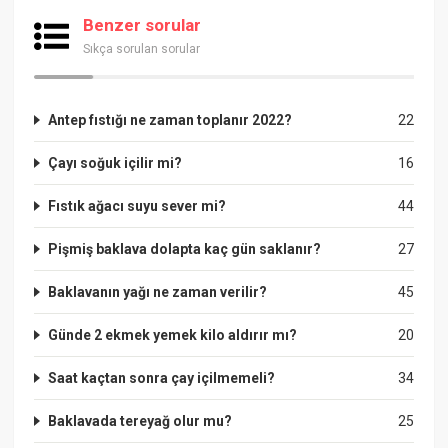
Benzer sorular
Sıkça sorulan sorular
Antep fıstığı ne zaman toplanır 2022?
22
Çayı soğuk içilir mi?
16
Fıstık ağacı suyu sever mi?
44
Pişmiş baklava dolapta kaç gün saklanır?
27
Baklavanın yağı ne zaman verilir?
45
Günde 2 ekmek yemek kilo aldırır mı?
20
Saat kaçtan sonra çay içilmemeli?
34
Baklavada tereyağ olur mu?
25