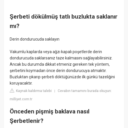
Şerbeti dökülmüş tatlı buzlukta saklanır
mı?
Derin dondurucuda saklayın
Vakumlu kaplarda veya ağzı kapalı poşetlerde derin
dondurucuda saklarsanız taze kalmasını sağlayabilirsiniz.
Ancak bu durumda dikkat etmeniz gereken tek yöntem,
şerbetini koymadan önce derin dondurucuya atmaktır.
Buzluktan çıkarıp şerbeti döktüğünüzde ilk günkü tazeliğini
koruyacaktır.
Kaynak kaldırma talebi
Cevabın tamamını burada okuyun:
|
milliyet.com.tr
Önceden pişmiş baklava nasıl
Şerbetlenir?