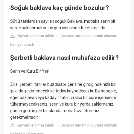
Soğuk baklava kaç günde bozulur?
Sütlü tatlılardan sayılan soğuk Baklava, mutlaka serin bir
yerde saklanmalı ve üç gün içerisinde tüketilmelidir.
Kaynak kaldırma talebi
Cevabın tamamını burada okuyun:
|
hurriyet.com.tr
Şerbetli baklava nasıl muhafaza edilir?
Serin ve Kuru Bir Yer!
Zira, şerbetli tatlılar buzdolabı içerisine girdiğinde hızlı bir
şekilde şekerlenecek ve tadını kaybedecektir. Bu sebeple,
eğer baklava veya kadayıf tatlınızı kısa bir süre içerisinde
tüketmeyecekseniz, serin ve kuru bir yerde saklamanız,
güneş görmeyen bir alanda muhafaza etmeniz
gerekmektedir.
Kaynak kaldırma talebi
Cevabın tamamını burada okuyun:
|