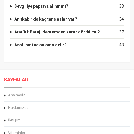
Sevgiliye papatya alınır mı?
33
Anıtkabir'de kaç tane aslan var?
34
Atatürk Barajı depremden zarar gördü mü?
37
Asaf ismi ne anlama gelir?
43
SAYFALAR
Ana sayfa
Hakkimizda
İletişim
Vitaminler