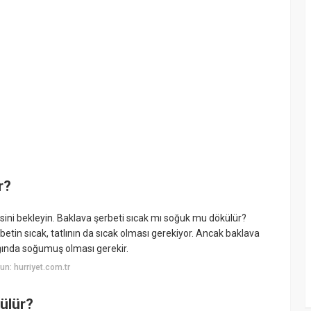
r?
sini bekleyin. Baklava şerbeti sıcak mı soğuk mu dökülür?
rbetin sıcak, tatlının da sıcak olması gerekiyor. Ancak baklava
klığında soğumuş olması gerekir.
n: hurriyet.com.tr
ülür?