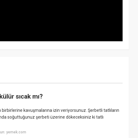
külür sıcak mı?
irbirlerine kavuşmalarına izin veriyorsunuz. Şerbetli tatlıların
ığında soğuttuğunuz şerbeti üzerine dökeceksiniz ki tatlı
yun: yemek.com