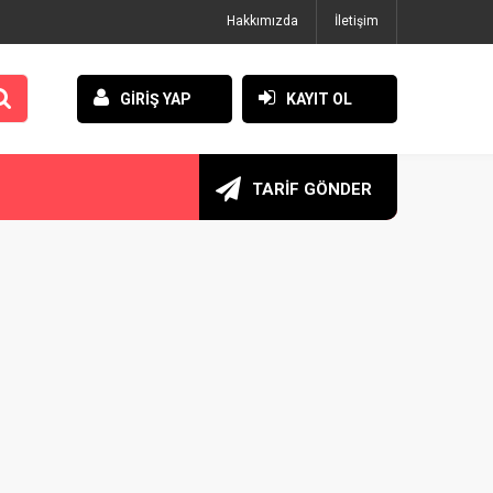
Hakkımızda
İletişim
GİRİŞ YAP
KAYIT OL
TARİF GÖNDER