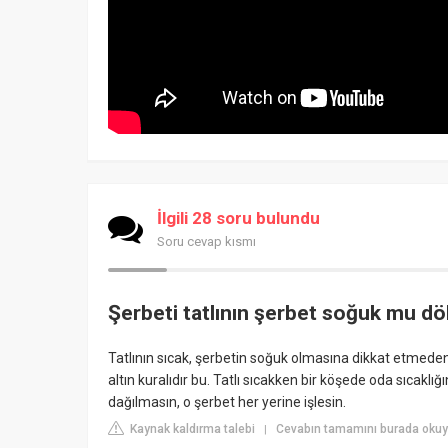
İlgili 28 soru bulundu
Soru cevap kısmı
Şerbeti tatlının şerbet soğuk mu dö
Tatlının sıcak, şerbetin soğuk olmasına dikkat etmeden b
altın kuralıdır bu. Tatlı sıcakken bir köşede oda sıcakl
dağılmasın, o şerbet her yerine işlesin.
Kaynak kaldırma talebi
Cevabın tamamını burada oku
|