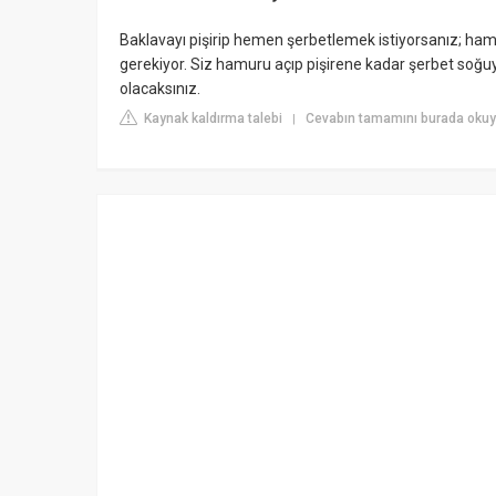
Baklavayı pişirip hemen şerbetlemek istiyorsanız; 
gerekiyor. Siz hamuru açıp pişirene kadar şerbet soğu
olacaksınız.
Kaynak kaldırma talebi
Cevabın tamamını burada okuyu
|