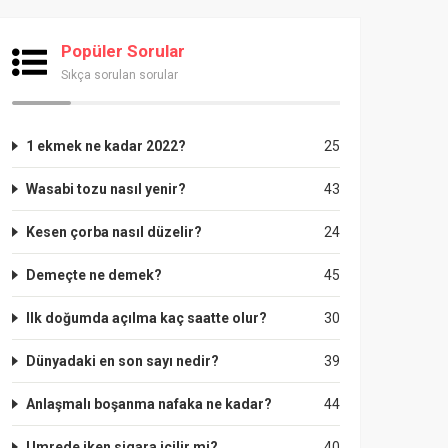
Popüler Sorular
Sıkça sorulan sorular
1 ekmek ne kadar 2022?
25
Wasabi tozu nasıl yenir?
43
Kesen çorba nasıl düzelir?
24
Demeçte ne demek?
45
Ilk doğumda açılma kaç saatte olur?
30
Dünyadaki en son sayı nedir?
39
Anlaşmalı boşanma nafaka ne kadar?
44
Umrede iken sigara içilir mi?
40