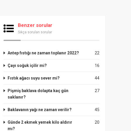
Benzer sorular
Sıkça sorulan sorular
Antep fıstığı ne zaman toplanır 2022?
22
Çayı soğuk içilir mi?
16
Fıstık ağacı suyu sever mi?
44
Pişmiş baklava dolapta kaç gün
27
saklanır?
Baklavanın yağı ne zaman verilir?
45
Günde 2 ekmek yemek kilo aldırır
20
mı?