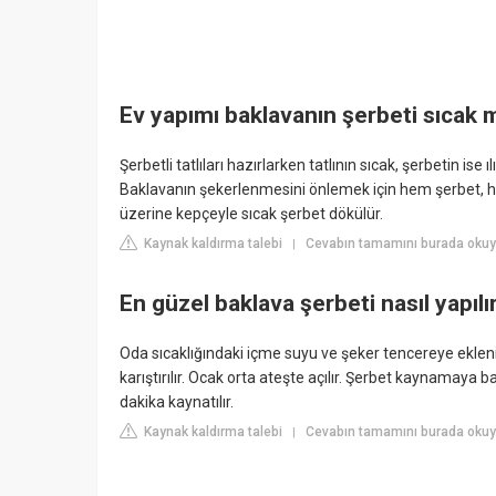
Ev yapımı baklavanın şerbeti sıcak
Şerbetli tatlıları hazırlarken tatlının sıcak, şerbetin ise
Baklavanın şekerlenmesini önlemek için hem şerbet, he
üzerine kepçeyle sıcak şerbet dökülür.
Kaynak kaldırma talebi
Cevabın tamamını burada okuyu
|
En güzel baklava şerbeti nasıl yapılı
Oda sıcaklığındaki içme suyu ve şeker tencereye eklenir
karıştırılır. Ocak orta ateşte açılır. Şerbet kaynamaya 
dakika kaynatılır.
Kaynak kaldırma talebi
Cevabın tamamını burada okuy
|