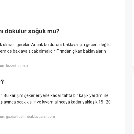
 mı dökülür soğuk mu?
 ılık olması gerekir. Ancak bu durum baklava için geçerli değildir.
m de baklava sıcak olmalıdır. Fırından çıkan baklavaların
n: lezzet.com.tr
r?
. Bu karışım şeker eriyene kadar tahta bir kaşık yardımı ile
başlayınca ocak kısılır ve kıvam alıncaya kadar yaklaşık 15–20
un: gazianteplimbaklavacisi.com