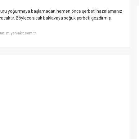
hamuru yoğurmaya başlamadan hemen önce şerbeti hazırlamanız
yacaktır. Böylece sıcak baklavaya soğuk şerbeti gezdirmiş
n: m.yeniakit.com.tr