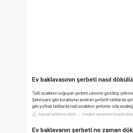
Ev baklavasının şerbeti nasıl dökülü
Tatlı sıcakken soğuyan şerbeti üzerine gezdirip çekme
Şekerpare gibi kurabiyeyi andıran şerbetli tatlılarda şe
gibi yufkalı tatlılarda tatlı sıcakken şerbetin oda sıca
Kaynak kaldırma talebi
Cevabın tamamını burada okuyu
|
Ev baklavanın şerbeti ne zaman dök