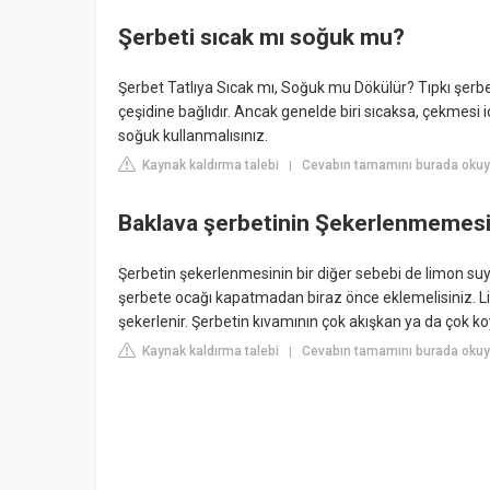
Şerbeti sıcak mı soğuk mu?
Şerbet Tatlıya Sıcak mı, Soğuk mu Dökülür? Tıpkı şerbe
çeşidine bağlıdır. Ancak genelde biri sıcaksa, çekmesi iç
soğuk kullanmalısınız.
Kaynak kaldırma talebi
Cevabın tamamını burada okuyu
|
Baklava şerbetinin Şekerlenmemesi
Şerbetin şekerlenmesinin bir diğer sebebi de limon s
şerbete ocağı kapatmadan biraz önce eklemelisiniz. Li
şekerlenir. Şerbetin kıvamının çok akışkan ya da çok 
Kaynak kaldırma talebi
Cevabın tamamını burada okuyu
|