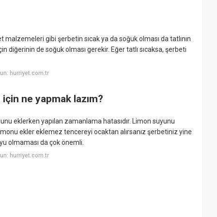
t malzemeleri gibi şerbetin sıcak ya da soğuk olması da tatlının
in diğerinin de soğuk olması gerekir. Eğer tatlı sıcaksa, şerbeti
n: hurriyet.com.tr
 için ne yapmak lazım?
uyunu eklerken yapılan zamanlama hatasıdır. Limon suyunu
monu ekler eklemez tencereyi ocaktan alırsanız şerbetiniz yine
koyu olmaması da çok önemli.
n: hurriyet.com.tr