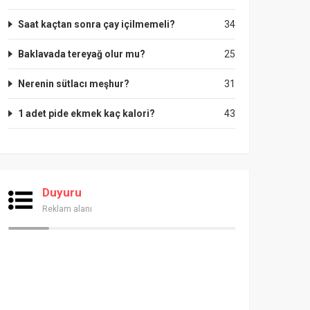
Saat kaçtan sonra çay içilmemeli?
34
Baklavada tereyağ olur mu?
25
Nerenin sütlacı meşhur?
31
1 adet pide ekmek kaç kalori?
43
Duyuru
Reklam alanı