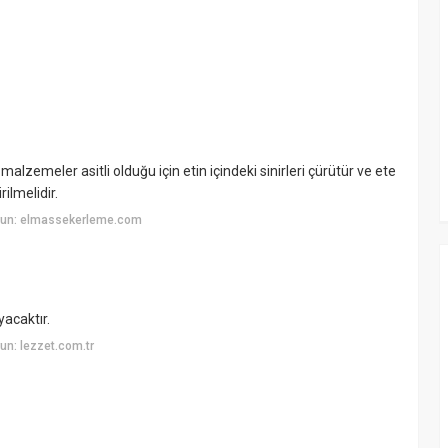
malzemeler asitli olduğu için etin içindeki sinirleri çürütür ve ete
ilmelidir.
yun: elmassekerleme.com
yacaktır.
n: lezzet.com.tr