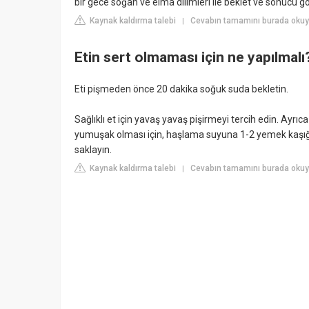
bir gece soğan ve elma dilimleri ile beklet ve sonucu gö
Kaynak kaldırma talebi
Cevabın tamamını burada okuyu
|
Etin sert olmaması için ne yapılmalı
Eti pişmeden önce 20 dakika soğuk suda bekletin.
Sağlıklı et için yavaş yavaş pişirmeyi tercih edin. Ayrıc
yumuşak olması için, haşlama suyuna 1-2 yemek kaşığı s
saklayın.
Kaynak kaldırma talebi
Cevabın tamamını burada okuy
|