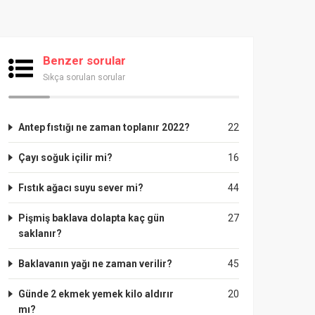
Benzer sorular
Sıkça sorulan sorular
Antep fıstığı ne zaman toplanır 2022?
22
Çayı soğuk içilir mi?
16
Fıstık ağacı suyu sever mi?
44
Pişmiş baklava dolapta kaç gün
27
saklanır?
Baklavanın yağı ne zaman verilir?
45
Günde 2 ekmek yemek kilo aldırır
20
mı?