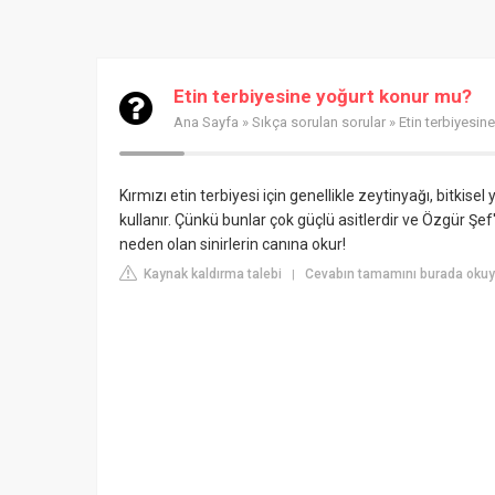
Etin terbiyesine yoğurt konur mu?
Ana Sayfa
»
Sıkça sorulan sorular
» Etin terbiyesin
Kırmızı etin terbiyesi için genellikle zeytinyağı, bitkise
kullanır. Çünkü bunlar çok güçlü asitlerdir ve Özgür Şe
neden olan sinirlerin canına okur!
Kaynak kaldırma talebi
Cevabın tamamını burada okuy
|