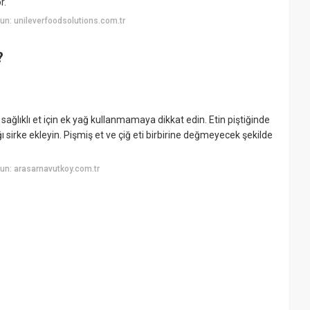
r.
n: unileverfoodsolutions.com.tr
?
a sağlıklı et için ek yağ kullanmamaya dikkat edin. Etin piştiğinde
irke ekleyin. Pişmiş et ve çiğ eti birbirine değmeyecek şekilde
un: arasarnavutkoy.com.tr