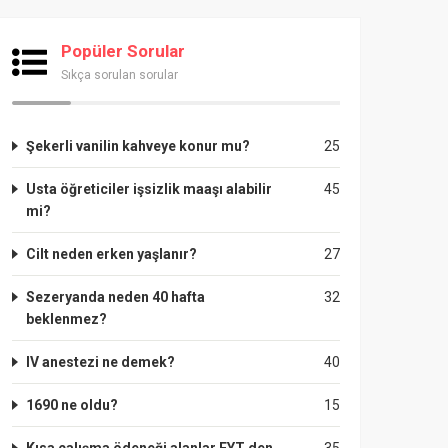
Popüler Sorular
Sıkça sorulan sorular
Şekerli vanilin kahveye konur mu?
25
Usta öğreticiler işsizlik maaşı alabilir
45
mi?
Cilt neden erken yaşlanır?
27
Sezeryanda neden 40 hafta
32
beklenmez?
IV anestezi ne demek?
40
1690 ne oldu?
15