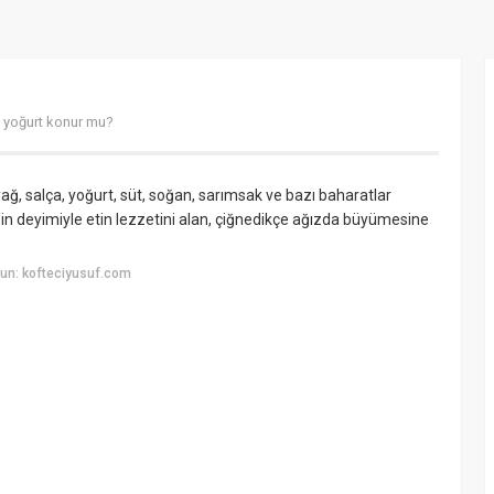
e yoğurt konur mu?
l yağ, salça, yoğurt, süt, soğan, sarımsak ve bazı baharatlar
f'in deyimiyle etin lezzetini alan, çiğnedikçe ağızda büyümesine
un: kofteciyusuf.com