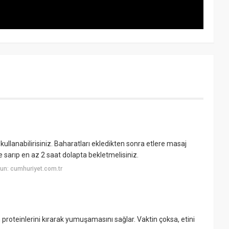
kullanabilirisiniz. Baharatları ekledikten sonra etlere masaj
ile sarıp en az 2 saat dolapta bekletmelisiniz.
un: cumhuriyet.com.tr
 proteinlerini kırarak yumuşamasını sağlar. Vaktin çoksa, etini