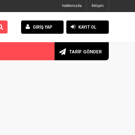
Hakkımızda
İletişim
GİRİŞ YAP
KAYIT OL
TARİF GÖNDER