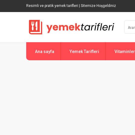
Resimli ve pratik yemek tarifleri | Sitemize Hoşgeldiniz
Ana sayfa
Yemek Tarifleri
Vitaminler