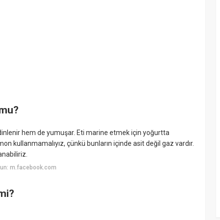
 mu?
dinlenir hem de yumuşar. Eti marine etmek için yoğurtta
 limon kullanmamalıyız, çünkü bunların içinde asit değil gaz vardır.
nabiliriz.
yun: m.facebook.com
 mi?