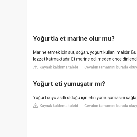
Yoğurtla et marine olur mu?
Marine etmek için süt, soğan, yoğurt kullanılmalıdır. Bu 
lezzet katmaktadır. Et marine edilmeden önce dinlendir
Kaynak kaldırma talebi
Cevabın tamamını burada oku
|
Yoğurt eti yumuşatır mı?
Yoğurt suyu asitli olduğu için etin yumuşamasını sağla
Kaynak kaldırma talebi
Cevabın tamamını burada okuyu
|