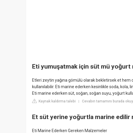
Eti yumuşatmak için süt mü yoğurt
Etleri zeytin yağına gömülü olarak bekletirsek et hem 
kullanılabilir. Eti marine ederken kesinlikle soda, kola,
Eti marine ederken süt, soğan, soğan suyu, yoğurt kulla
Kaynak kaldırma talebi
Cevabın tamamını burada oku
|
Et süt yerine yoğurtla marine edilir
Eti Marine Ederken Gereken Malzemeler