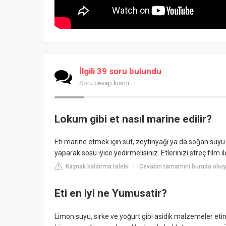
İlgili 39 soru bulundu
Soru cevap kısmı
Lokum gibi et nasıl marine edilir?
Eti marine etmek için süt, zeytinyağı ya da soğan suyu 
yaparak sosu iyice yedirmelisiniz. Etlerinizi streç film 
Kaynak kaldırma talebi
Cevabın tamamını burada okuy
|
Eti en iyi ne Yumusatir?
Limon suyu, sirke ve yoğurt gibi asidik malzemeler etin