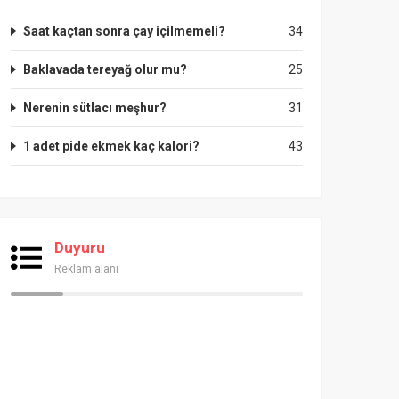
Saat kaçtan sonra çay içilmemeli?
34
Baklavada tereyağ olur mu?
25
Nerenin sütlacı meşhur?
31
1 adet pide ekmek kaç kalori?
43
Duyuru
Reklam alanı