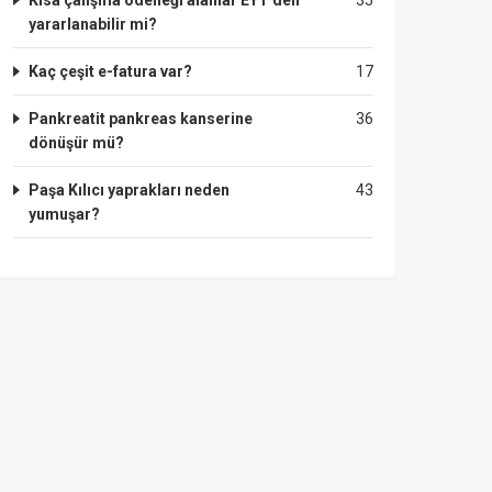
Kısa çalışma ödeneği alanlar EYT den
35
yararlanabilir mi?
Kaç çeşit e-fatura var?
17
Pankreatit pankreas kanserine
36
dönüşür mü?
Paşa Kılıcı yaprakları neden
43
yumuşar?