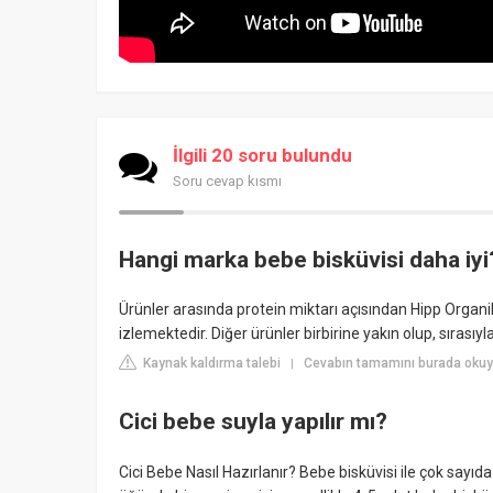
İlgili 20 soru bulundu
Soru cevap kısmı
Hangi marka bebe bisküvisi daha iyi
Ürünler arasında protein miktarı açısından Hipp Organik
izlemektedir. Diğer ürünler birbirine yakın olup, sıras
Kaynak kaldırma talebi
Cevabın tamamını burada okuy
|
Cici bebe suyla yapılır mı?
Cici Bebe Nasıl Hazırlanır? Bebe bisküvisi ile çok sayı