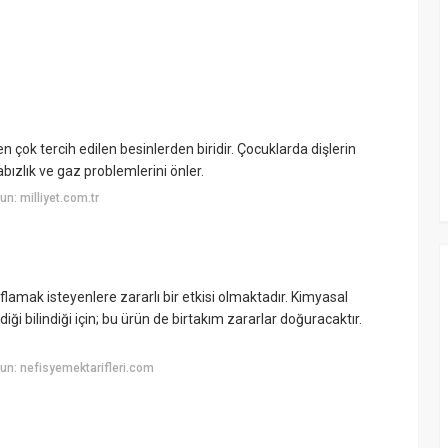
 çok tercih edilen besinlerden biridir. Çocuklarda dişlerin
bızlık ve gaz problemlerini önler.
n: milliyet.com.tr
ıflamak isteyenlere zararlı bir etkisi olmaktadır. Kimyasal
i bilindiği için; bu ürün de birtakım zararlar doğuracaktır.
n: nefisyemektarifleri.com