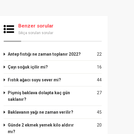
Benzer sorular
Sıkça sorulan sorular
Antep fıstığı ne zaman toplanır 2022?
22
Çayı soğuk içilir mi?
16
Fıstık ağacı suyu sever mi?
44
Pişmiş baklava dolapta kaç gün
27
saklanır?
Baklavanın yağı ne zaman verilir?
45
Günde 2 ekmek yemek kilo aldırır
20
mı?