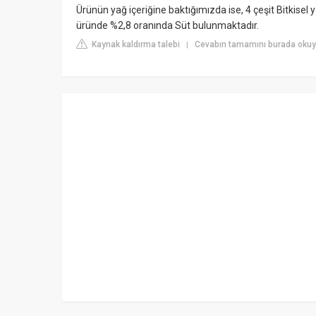
Ürünün yağ içeriğine baktığımızda ise, 4 çeşit Bitkise
üründe %2,8 oranında Süt bulunmaktadır.
Kaynak kaldırma talebi
Cevabın tamamını burada okuy
|