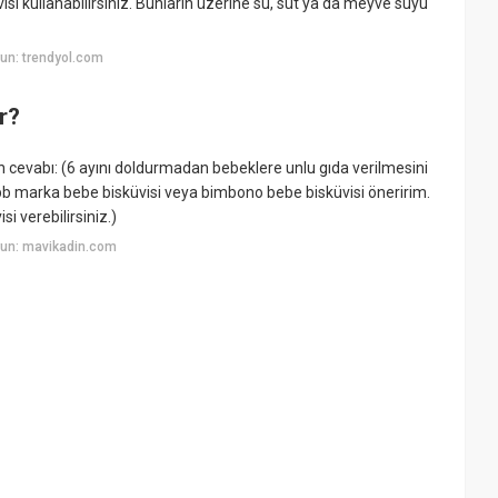
isi kullanabilirsiniz. Bunların üzerine su, süt ya da meyve suyu
un: trendyol.com
r?
n cevabı: (6 ayını doldurmadan bebeklere unlu gıda verilmesini
ibb marka bebe bisküvisi veya bimbono bebe bisküvisi öneririm.
 verebilirsiniz.)
yun: mavikadin.com