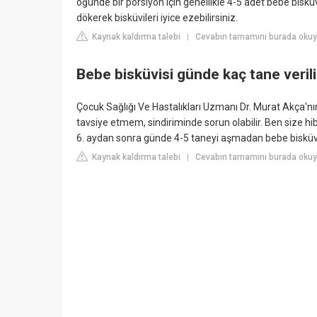
öğünde bir porsiyon için genellikle 4-5 adet bebe bisküv
dökerek bisküvileri iyice ezebilirsiniz.
Kaynak kaldırma talebi
Cevabın tamamını burada okuy
|
Bebe bisküvisi günde kaç tane verili
Çocuk Sağlığı Ve Hastalıkları Uzmanı Dr. Murat Akça'nı
tavsiye etmem, sindiriminde sorun olabilir. Ben size h
6. aydan sonra günde 4-5 taneyi aşmadan bebe bisküvisi
Kaynak kaldırma talebi
Cevabın tamamını burada oku
|