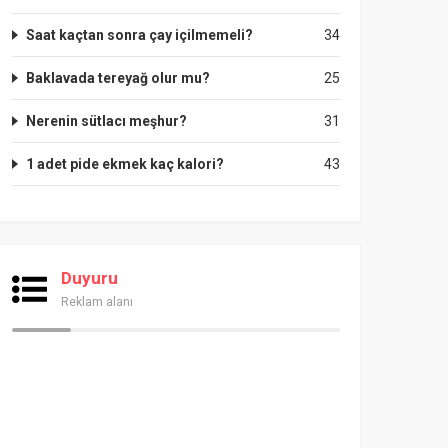
Saat kaçtan sonra çay içilmemeli?
34
Baklavada tereyağ olur mu?
25
Nerenin sütlacı meşhur?
31
1 adet pide ekmek kaç kalori?
43
Duyuru
Reklam alanı