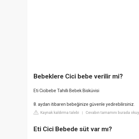
Bebeklere Cici bebe verilir mi?
Eti Cicibebe Tahıllı Bebek Bisküvisi
8. aydan itibaren bebeğinize güvenle yedirebilirsiniz.
Kaynak kaldırma talebi
Cevabın tamamını burada oku
|
Eti Cici Bebede süt var mı?