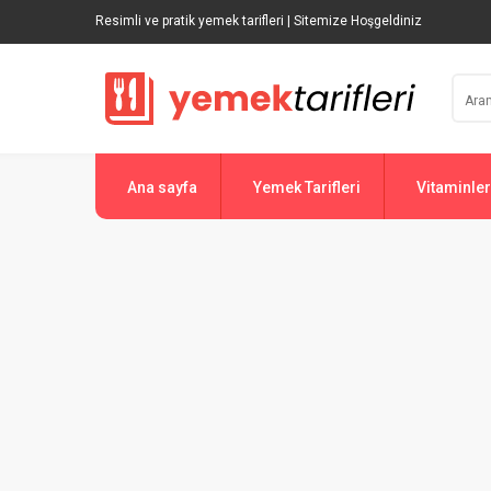
Resimli ve pratik yemek tarifleri | Sitemize Hoşgeldiniz
Ana sayfa
Yemek Tarifleri
Vitaminler