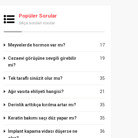
Popüler Sorular
Sıkça sorulan sorular
Meyvelerde hormon var mı?
17
Cezaevi görüşüne sevgili girebilir
19
mi?
Tek taraflı sinüzit olur mu?
35
Ağır vasıta ehliyeti hangisi?
21
Derinlik arttıkça kırılma artar mı?
35
Keratin bakımı saçı düz yapar mı?
35
İmplant kapama vidası düşerse ne
36