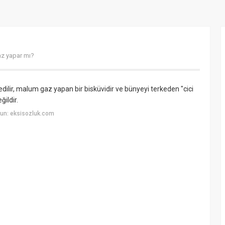
az yapar mı?
dilir, malum gaz yapan bir bisküvidir ve bünyeyi terkeden "cici
ildir.
un: eksisozluk.com