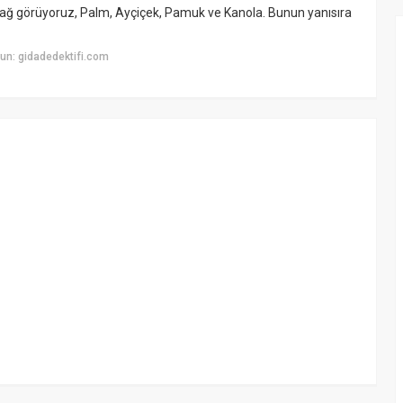
l yağ görüyoruz, Palm, Ayçiçek, Pamuk ve Kanola. Bunun yanısıra
un: gidadedektifi.com