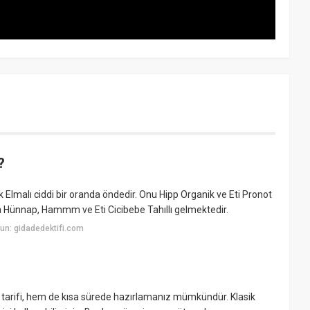
?
 Elmalı ciddi bir oranda öndedir. Onu Hipp Organik ve Eti Pronot
ıyla Hünnap, Hammm ve Eti Cicibebe Tahıllı gelmektedir.
un: gidadedektifi.com
da tarifi, hem de kısa sürede hazırlamanız mümkündür. Klasik