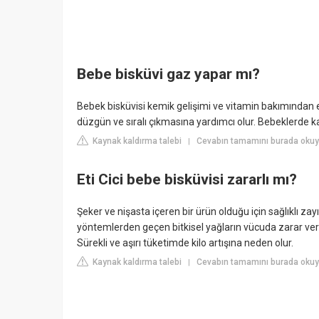
Bebe bisküvi gaz yapar mı?
Bebek bisküvisi kemik gelişimi ve vitamin bakımından en
düzgün ve sıralı çıkmasına yardımcı olur. Bebeklerde ka
Kaynak kaldırma talebi
Cevabın tamamını burada okuyu
|
Eti Cici bebe bisküvisi zararlı mı?
Şeker ve nişasta içeren bir ürün olduğu için sağlıklı zay
yöntemlerden geçen bitkisel yağların vücuda zarar verdiğ
Sürekli ve aşırı tüketimde kilo artışına neden olur.
Kaynak kaldırma talebi
Cevabın tamamını burada okuyu
|