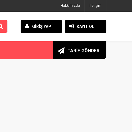
Hakkımızda
İletişim
GİRİŞ YAP
KAYIT OL
TARİF GÖNDER