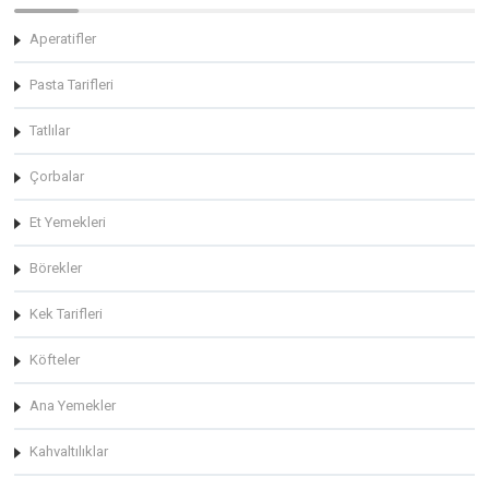
Aperatifler
Pasta Tarifleri
Tatlılar
Çorbalar
Et Yemekleri
Börekler
Kek Tarifleri
Köfteler
Ana Yemekler
Kahvaltılıklar