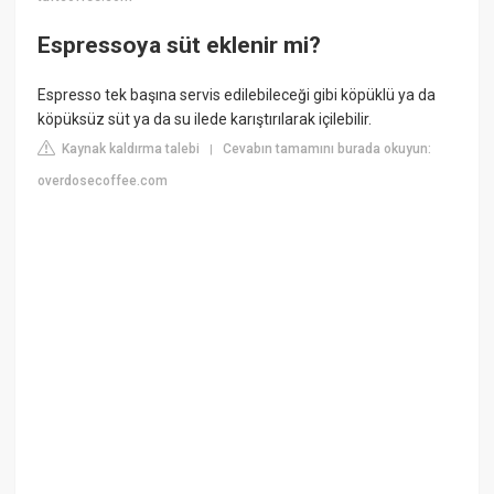
Espressoya süt eklenir mi?
Espresso tek başına servis edilebileceği gibi köpüklü ya da
köpüksüz süt ya da su ilede karıştırılarak içilebilir.
Kaynak kaldırma talebi
Cevabın tamamını burada okuyun:
|
overdosecoffee.com