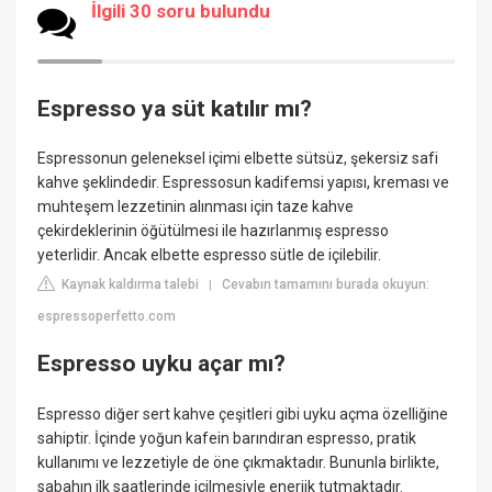
İlgili 30 soru bulundu
Espresso ya süt katılır mı?
Espressonun geleneksel içimi elbette sütsüz, şekersiz safi
kahve şeklindedir. Espressosun kadifemsi yapısı, kreması ve
muhteşem lezzetinin alınması için taze kahve
çekirdeklerinin öğütülmesi ile hazırlanmış espresso
yeterlidir. Ancak elbette espresso sütle de içilebilir.
Kaynak kaldırma talebi
Cevabın tamamını burada okuyun:
|
espressoperfetto.com
Espresso uyku açar mı?
Espresso diğer sert kahve çeşitleri gibi uyku açma özelliğine
sahiptir. İçinde yoğun kafein barındıran espresso, pratik
kullanımı ve lezzetiyle de öne çıkmaktadır. Bununla birlikte,
sabahın ilk saatlerinde içilmesiyle enerjik tutmaktadır.