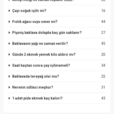
Çayı soğuk içilir mi?
16
Fıstık ağacı suyu sever mi?
44
Pişmiş baklava dolapta kaç gün saklanır?
27
Baklavanın yağı ne zaman verilir?
45
Günde 2 ekmek yemek kilo aldırır mı?
20
Saat kaçtan sonra çay içilmemeli?
34
Baklavada tereyağ olur mu?
25
Nerenin sütlacı meşhur?
31
1 adet pide ekmek kaç kalori?
43