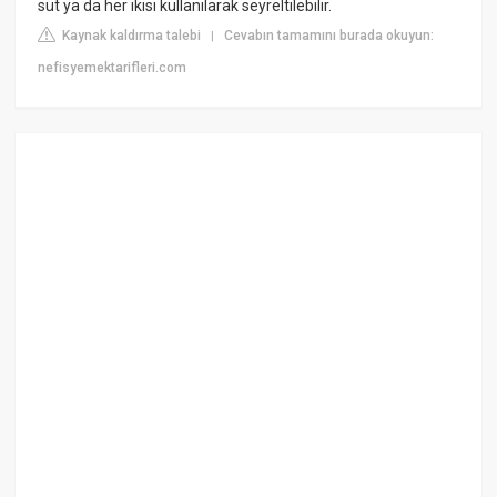
süt ya da her ikisi kullanılarak seyreltilebilir.
Kaynak kaldırma talebi
Cevabın tamamını burada okuyun:
|
nefisyemektarifleri.com