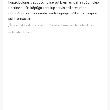
köpük bulunur cappuccino ise süt kreması daha yoğun olup
üzerine sütün köpüğü konulup servis edilir resimde
gördüğünüz sütün kendisi yada köpüğü diğil sütten yapılan
süt kremasıdır.
Kaynak kaldırma talebi
Cevabın tamamını burada okuyun:
|
m.facebook.com