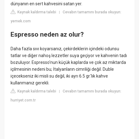
dünyanın en sert kahvesini satan yer.
Kaynak kaldırma talebi
Cevabın tamamını burada okuyun:
|
yemek.com
Espresso neden az olur?
Daha fazla sıvı koyarsanız, çekirdeklerin içindeki odunsu
tatlar ve diğer nahoş lezzetler suya geçiyor ve kahvenin tadı
bozuluyor. Espresso'nun küçük kaplarda ve çok az miktarda
içilmesinin nedeni bu; İtalyanların cimriliği değil. Duble
içecekseniz iki misli su değil, iki ayrı 6.5 gr.'lık kahve
kullanmanız gerekli.
Kaynak kaldırma talebi
Cevabın tamamını burada okuyun:
|
hurriyet.com.tr