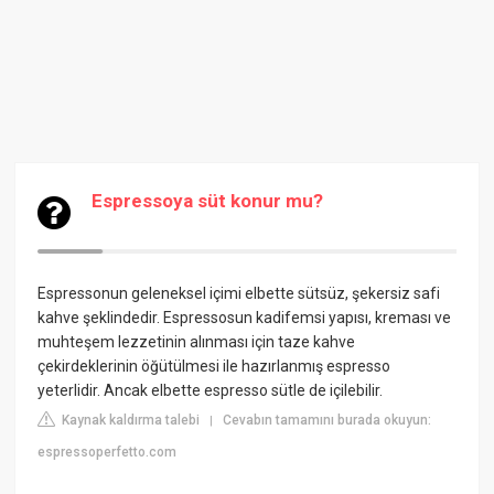
Espressoya süt konur mu?
Espressonun geleneksel içimi elbette sütsüz, şekersiz safi
kahve şeklindedir. Espressosun kadifemsi yapısı, kreması ve
muhteşem lezzetinin alınması için taze kahve
çekirdeklerinin öğütülmesi ile hazırlanmış espresso
yeterlidir. Ancak elbette espresso sütle de içilebilir.
Kaynak kaldırma talebi
Cevabın tamamını burada okuyun:
|
espressoperfetto.com