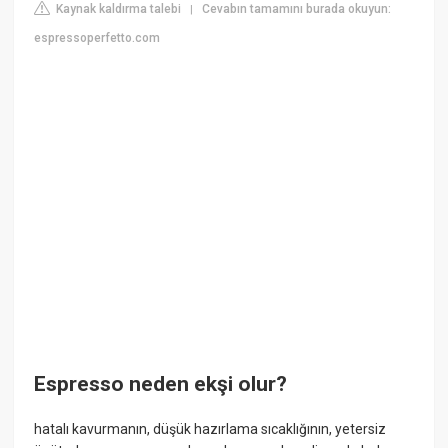
Kaynak kaldırma talebi
Cevabın tamamını burada okuyun:
|
espressoperfetto.com
Espresso neden ekşi olur?
hatalı kavurmanın, düşük hazırlama sıcaklığının, yetersiz