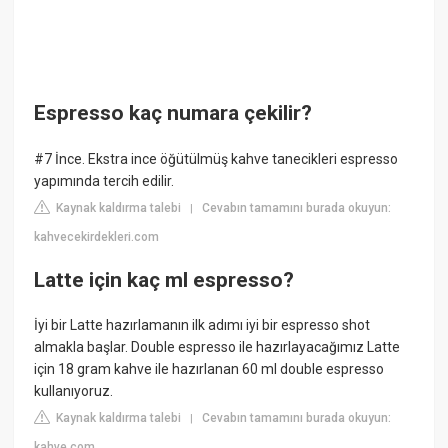
Espresso kaç numara çekilir?
#7 İnce. Ekstra ince öğütülmüş kahve tanecikleri espresso
yapımında tercih edilir.
Kaynak kaldırma talebi
Cevabın tamamını burada okuyun:
|
kahvecekirdekleri.com
Latte için kaç ml espresso?
İyi bir Latte hazırlamanın ilk adımı iyi bir espresso shot
almakla başlar. Double espresso ile hazırlayacağımız Latte
için 18 gram kahve ile hazırlanan 60 ml double espresso
kullanıyoruz.
Kaynak kaldırma talebi
Cevabın tamamını burada okuyun:
|
kahve.com