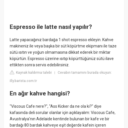
Espresso ile latte nasıl yapılır?
Latte yapacağınız bardağa 1 shot espresso ekleyin. Kahve
makineniz ile veya başka bir süt köpürtme ekipmanı ile taze
sütü ısıtın ve yoğun olmamasına dikkat ederek bir miktar
köpürtün. Espresso üzerine ısıtıp köpürttüğünüz sütü ilave
ettikten sonra servis edebilirsiniz.
Kaynak kaldırma talebi
Cevabın tamamını burada okuyun:
|
illy.barista.com.tr
En ağır kahve hangisi?
"Viscous Cafe nere?", "Ass Kicker da ne ola ki?" diye
kafasında deli sorular olanlar için açıklayalım: Viscous Cafe,
Avustralya'nın Adelaide kentinde bulunan bir kafe ve bir
bardağı 80 bardak kahveye eşit değerde kafein içeren