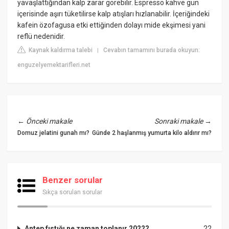
yavaşlattığından kalp zarar görebilir. Espresso kahve gün
içerisinde aşırı tüketilirse kalp atışları hızlanabilir. İçeriğindeki
kafein özofagusa etki ettiğinden dolayı mide ekşimesi yani
reflü nedenidir.
Kaynak kaldırma talebi
Cevabın tamamını burada okuyun:
|
enguzelyemektarifleri.net
←
Önceki makale
Sonraki makale
→
Domuz jelatini gunah mı?
Günde 2 haşlanmış yumurta kilo aldırır mı?
Benzer sorular
Sıkça sorulan sorular
Antep fıstığı ne zaman toplanır 2022?
22