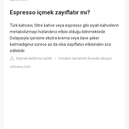
Espresso içmek zayıflatır mı?
Türk kahvesi, filtre kahve veya espresso gibi siyah kahvelerin
metabolizmayı hızlandırıcı etkisi olduğu bilinmektedir.
Dolayısıyla içerisine ekstra krema veya ilave şeker
katmadığınız sürece az da olsa zayıflatıcı etkisinden söz
edilebilir.
Kaynak kaldırma talebi
Cevabın tamamını burada okuyun:
|
rafinera.com