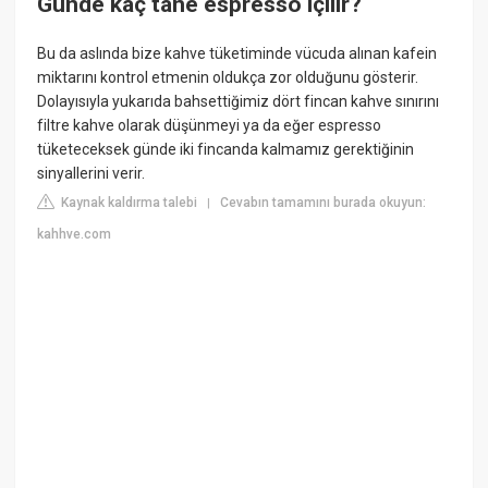
Günde kaç tane espresso içilir?
Bu da aslında bize kahve tüketiminde vücuda alınan kafein
miktarını kontrol etmenin oldukça zor olduğunu gösterir.
Dolayısıyla yukarıda bahsettiğimiz dört fincan kahve sınırını
filtre kahve olarak düşünmeyi ya da eğer espresso
tüketeceksek günde iki fincanda kalmamız gerektiğinin
sinyallerini verir.
Kaynak kaldırma talebi
Cevabın tamamını burada okuyun:
|
kahhve.com