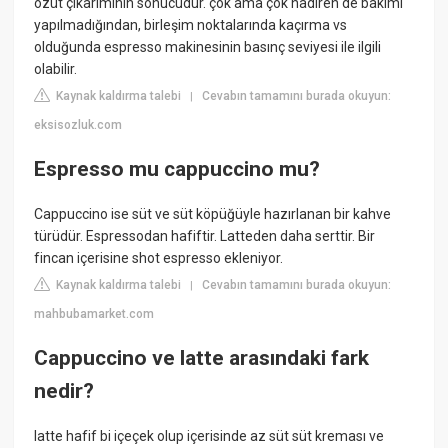
özüt çıkarımının sonucudur. çok ama çok nadiren de bakımı
yapılmadığından, birleşim noktalarında kaçırma vs
olduğunda espresso makinesinin basınç seviyesi ile ilgili
olabilir.
Kaynak kaldırma talebi
Cevabın tamamını burada okuyun:
|
eksisozluk.com
Espresso mu cappuccino mu?
Cappuccino ise süt ve süt köpüğüyle hazırlanan bir kahve
türüdür. Espressodan hafiftir. Latteden daha serttir. Bir
fincan içerisine shot espresso ekleniyor.
Kaynak kaldırma talebi
Cevabın tamamını burada okuyun:
|
mahbubamarket.com
Cappuccino ve latte arasındaki fark
nedir?
latte hafif bi içeçek olup içerisinde az süt süt kreması ve