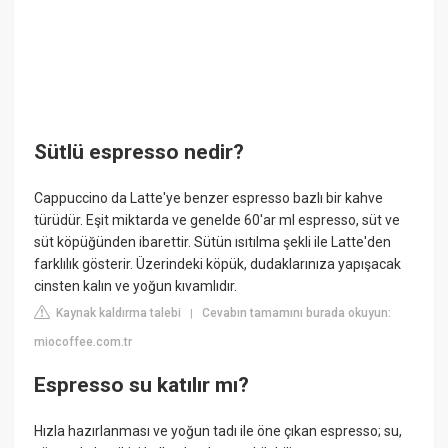
Sütlü espresso nedir?
Cappuccino da Latte'ye benzer espresso bazlı bir kahve
türüdür. Eşit miktarda ve genelde 60'ar ml espresso, süt ve
süt köpüğünden ibarettir. Sütün ısıtılma şekli ile Latte'den
farklılık gösterir. Üzerindeki köpük, dudaklarınıza yapışacak
cinsten kalın ve yoğun kıvamlıdır.
Kaynak kaldırma talebi
Cevabın tamamını burada okuyun:
|
miocoffee.com.tr
Espresso su katılır mı?
Hızla hazırlanması ve yoğun tadı ile öne çıkan espresso; su,