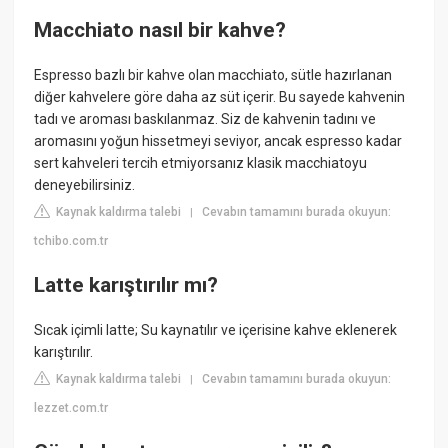
Macchiato nasıl bir kahve?
Espresso bazlı bir kahve olan macchiato, sütle hazırlanan
diğer kahvelere göre daha az süt içerir. Bu sayede kahvenin
tadı ve aroması baskılanmaz. Siz de kahvenin tadını ve
aromasını yoğun hissetmeyi seviyor, ancak espresso kadar
sert kahveleri tercih etmiyorsanız klasik macchiatoyu
deneyebilirsiniz.
Kaynak kaldırma talebi
Cevabın tamamını burada okuyun:
|
tchibo.com.tr
Latte karıştırılır mı?
Sıcak içimli latte; Su kaynatılır ve içerisine kahve eklenerek
karıştırılır.
Kaynak kaldırma talebi
Cevabın tamamını burada okuyun:
|
lezzet.com.tr