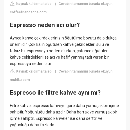
Kaynak kaldırma talebi
Cevabın tamamını burada okuyun:
|
coffeefriendzone.com
Espresso neden acı olur?
Ayrıca kahve çekirdeklerinizin öğütülme boyutu da oldukça
önemlidir. Çok kalın öğütülen kahve çekirdekleri sulu ve
tatsız bir espressoya neden olurken, çok ince öğütülen
kahve çekirdekleri ise acı ve hafif yanmış tadı veren bir
espressoya neden olur.
Kaynak kaldırma talebi
Cevabın tamamını burada okuyun:
|
muhiku.com
Espresso ile filtre kahve aynı mı?
Filtre kahve, espresso kahveye göre daha yumuşak bir içime
sahiptir. Yoğunluğu daha azdır. Daha berrak ve yumuşak bir
içime sahiptir. Espresso kahveler ise daha serttir ve
yoğunluğu daha fazladır.