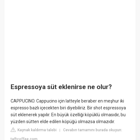
Espressoya süt eklenirse ne olur?
CAPPUCINO. Cappucino için latteyle beraber en meşhur iki
espresso bazlı içecekten biri diyebiliriz. Bir shot espressoya
süt eklenerek yapılır. En büyük özelliği köpüklü olmasıdır, bu
yüzden sütten elde edilen köpüğü olmazsa olmazıdır.
Kaynak kaldırma talebi
Cevabın tamamını burada okuyun:
|
taftcoffee.com