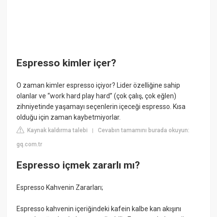
Espresso kimler içer?
O zaman kimler espresso içiyor? Lider özelliğine sahip
olanlar ve “work hard play hard” (çok çalış, çok eğlen)
zihniyetinde yaşamayı seçenlerin içeceği espresso. Kısa
olduğu için zaman kaybetmiyorlar.
Kaynak kaldırma talebi
Cevabın tamamını burada okuyun:
|
gq.com.tr
Espresso içmek zararlı mı?
Espresso Kahvenin Zararları;
Espresso kahvenin içeriğindeki kafein kalbe kan akışını