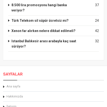
8.500 lira promosyonu hangi banka
37
veriyor?
Türk Telekom sil süpür ücretsiz mi?
24
Xenon far alırken nelere dikkat edilmeli?
42
Istanbul Balıkesir arası arabayla kaç saat
32
sürüyor?
SAYFALAR
Ana sayfa
Hakkimizda
İletişim