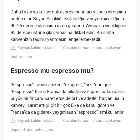
Daha fazla su kullanmak espressonun acı ve sulu olmasına
neden olur. Suyun Sıcaklığı: Kullandığınız suyun sıcaklığının
90-95 derece olmasına özen gösterin. Ayrıca su sıcaklığının
95 derece üstüne çıkmamasına dikkat edin. Bu nokta
kahvenizin tadının yanmasını engellemektedir.
Kaynak kaldırma talebi
Cevabın tamamını burada okuyun:
|
muhiku.com
Espresso mu espresso mu?
''Ekspresso'' isminin kökeni ''ekspres'', ''hızlı''dan gelir.
''Ekspresso'' terimi Fransa'da bildiğimiz espressodan daha
büyük bir fincanı işaret etse de örf ve adetler İtalyan usulü
kahveyi işaret ettiği için bir çok ülke de kabul gören ve
Fransa'da da giderek yaygınlaşan ''espresso'' ismi kullanılır.
Kaynak kaldırma talebi
Cevabın tamamını burada okuyun:
|
depocoffeeroasting.com