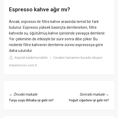
Espresso kahve ağır mı?
Ancak, espresso ile filtre kahve arasında temel bir fark
bulunur. Espresso yüksek basınçta demlenirken, filtre
kahvede su, öğütülmüş kahve içerisinde yavaşça demlenir.
Yer çekiminin de etkisiyle bir süre sonra dibe çöker. Bu
nedenle filtre kahvenin demleme süresi espressoya göre
daha uzundur.
Kaynak kaldırma talebi
Cevabın tamamını burada okuyun:
|
maremosso.com.tr
←
Önceki makale
Sonraki makale
→
Turşu suyu iltihaba iyi gelir mi?
Yoğurt ciğerlere iyi gelir mi?