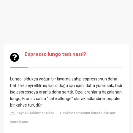
Espresso lungo tadı nasıl?
Lungo, oldukça yoğun bir kıvama sahip espressonun daha
hafif ve seyreltilmiş hali olduğu için içimi daha yumuşak, tadı
ise espressoya oranla daha serttir. Özel oranlarla hazırlanan
lungo, Fransızca'da “café allongé” olarak adlandırılır popüler
bir kahve türüdür.
Kaynak kaldırma talebi
Cevabın tamamını burada okuyun:
|
yemek.com