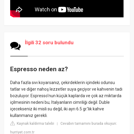
İlgili 32 soru bulundu
Espresso neden az?
Daha fazla sıvı koyarsanız, çekirdeklerin içindeki odunsu
tatlar ve diğer nahoş lezzetler suya geçiyor ve kahvenin tadı
bozuluyor. Espresso'nun küçük kaplarda ve çok az miktarda
içilmesinin nedeni bu; İtalyanların cimriliği değil. Duble
içecekseniz iki misli su değil, iki ayrı 6.5 gr.'lık kahve
kullanmanız gerekli.
Kaynak kaldırma talebi
Cevabın tamamını burada okuyun:
|
hurriyet.com.tr