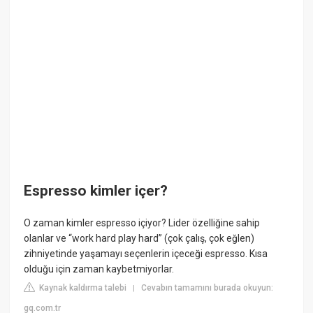
Espresso kimler içer?
O zaman kimler espresso içiyor? Lider özelliğine sahip
olanlar ve “work hard play hard” (çok çalış, çok eğlen)
zihniyetinde yaşamayı seçenlerin içeceği espresso. Kısa
olduğu için zaman kaybetmiyorlar.
Kaynak kaldırma talebi
Cevabın tamamını burada okuyun:
|
gq.com.tr