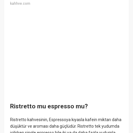
kahhve.com
Ristretto mu espresso mu?
Ristretto kahvesinin, Espressoya kıyasla kafein miktarı daha
düşüktür ve aroması daha güçlüdür. Ristretto tek yudumda
içilirken single espresso bile iki ya da daha fazla yudumla