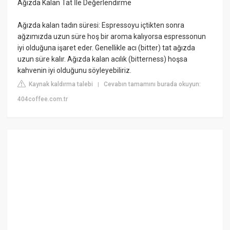
Ağızda Kalan Tat İle Değerlendirme
Ağızda kalan tadın süresi: Espressoyu içtikten sonra
ağzımızda uzun süre hoş bir aroma kalıyorsa espressonun
iyi olduğuna işaret eder. Genellikle acı (bitter) tat ağızda
uzun süre kalır. Ağızda kalan acılık (bitterness) hoşsa
kahvenin iyi olduğunu söyleyebiliriz.
Kaynak kaldırma talebi
Cevabın tamamını burada okuyun:
|
404coffee.com.tr