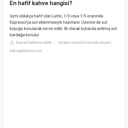
En hafif kahve hangisi?
İçimi oldukça hafif olan Latte, 1/3 veya 1/5 oranında
Espresso'ya süt eklenmesiyle hazırlanır. Üzerine de süt
köpüğü konularak servis edilir. İlk olarak buharda ısıtılmış süt
bardağa konulur.
Kaynak kaldırma talebi
Cevabın tamamını burada okuyun:
|
kahvegibikahve.com