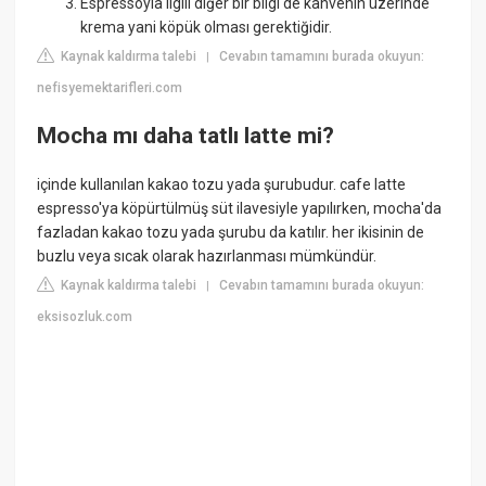
Espressoyla ilgili diğer bir bilgi de kahvenin üzerinde
krema yani köpük olması gerektiğidir.
Kaynak kaldırma talebi
Cevabın tamamını burada okuyun:
|
nefisyemektarifleri.com
Mocha mı daha tatlı latte mi?
içinde kullanılan kakao tozu yada şurubudur. cafe latte
espresso'ya köpürtülmüş süt ilavesiyle yapılırken, mocha'da
fazladan kakao tozu yada şurubu da katılır. her ikisinin de
buzlu veya sıcak olarak hazırlanması mümkündür.
Kaynak kaldırma talebi
Cevabın tamamını burada okuyun:
|
eksisozluk.com