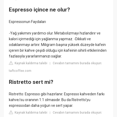
Espresso içince ne olur?
Espressonun Faydaları
-Yağ yakımını yardımcı olur. Metabolizmayı hızlandırır ve
kalori içirmediği için yağlanma yapmaz. -Dikkati ve
odaklanmayı artırır. Miligram başına yüksek düzeyde kafein
içeren bir kahve çeşidi olduğu için kafeinin sihirli etkilerinden
fazlasıyla yararlanmanızı sağlar.
Kaynak kaldırma talebi
Cevabın tamamını burada okuyun:
|
taftcoffee.com
Ristretto sert mi?
Ristretto: Espresso gibi hazırlanır. Espresso kahveden farkı
kahve/su oranının 1:1 olmasıdır. Bu da Ristretto'yu
espressodan daha yoğun ve sert yapar.
Kaynak kaldırma talebi
Cevabın tamamını burada okuyun:
|