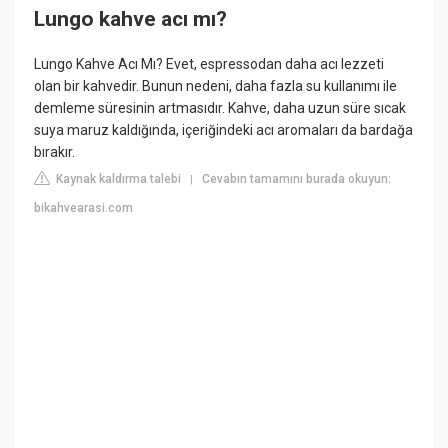
Lungo kahve acı mı?
Lungo Kahve Acı Mı? Evet, espressodan daha acı lezzeti
olan bir kahvedir. Bunun nedeni, daha fazla su kullanımı ile
demleme süresinin artmasıdır. Kahve, daha uzun süre sıcak
suya maruz kaldığında, içeriğindeki acı aromaları da bardağa
bırakır.
Kaynak kaldırma talebi
Cevabın tamamını burada okuyun:
|
bikahvearasi.com