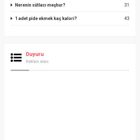
Nerenin sütlacı meşhur?
31
1 adet pide ekmek kaç kalori?
43
Duyuru
Reklam alanı