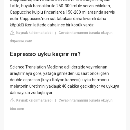
Latte, büyük bardaklar ile 250-300 ml ile servis edilirken,
Cappuccino kulplu fincanlarda 150-200 ml arasında servis
edilir. Cappuccino'nun süt tabakası daha kıvamlı daha
köpüklü iken lattede daha ince bir köpük vardır.
Kaynak kaldırma talebi
Cevabın tamamını burada okuyun:
|
dripesso.com
Espresso uyku kaçırır mı?
Science Translation Medicine adlı dergide yayımlanan
araştırmaya göre, yatağa gitmeden üç saat önce içilen
double espresso (koyu İtalyan kahvesi), uyku hormonu
melatonin üretimini yaklaşık 40 dakika geciktiriyor ve uykuya
dalmayı da zorlaştırıyor.
Kaynak kaldırma talebi
Cevabın tamamını burada okuyun:
|
bbc.com