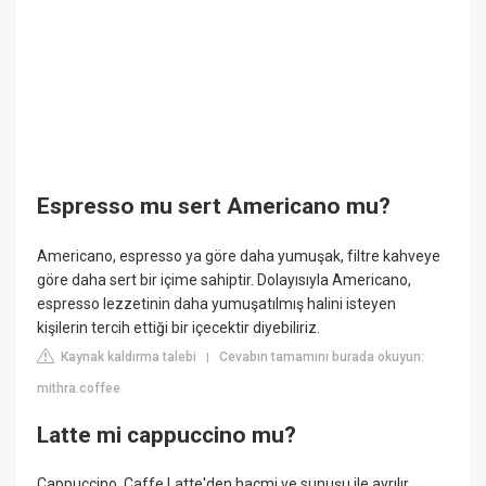
Espresso mu sert Americano mu?
Americano, espresso ya göre daha yumuşak, filtre kahveye
göre daha sert bir içime sahiptir. Dolayısıyla Americano,
espresso lezzetinin daha yumuşatılmış halini isteyen
kişilerin tercih ettiği bir içecektir diyebiliriz.
Kaynak kaldırma talebi
Cevabın tamamını burada okuyun:
|
mithra.coffee
Latte mi cappuccino mu?
Cappuccino, Caffe Latte'den hacmi ve sunuşu ile ayrılır.