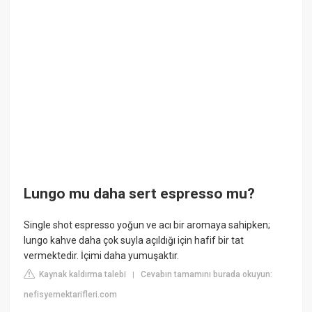
Lungo mu daha sert espresso mu?
Single shot espresso yoğun ve acı bir aromaya sahipken;
lungo kahve daha çok suyla açıldığı için hafif bir tat
vermektedir. İçimi daha yumuşaktır.
Kaynak kaldırma talebi
Cevabın tamamını burada okuyun:
|
nefisyemektarifleri.com