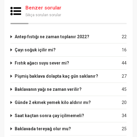
Benzer sorular
Sıkça sorulan sorular
Antep fıstığı ne zaman toplanır 2022?
22
Çayı soğuk içilir mi?
16
Fıstık ağacı suyu sever mi?
44
Pişmiş baklava dolapta kaç gün saklanır?
27
Baklavanın yağı ne zaman verilir?
45
Günde 2 ekmek yemek kilo aldırır mı?
20
Saat kaçtan sonra çay içilmemeli?
34
Baklavada tereyağ olur mu?
25