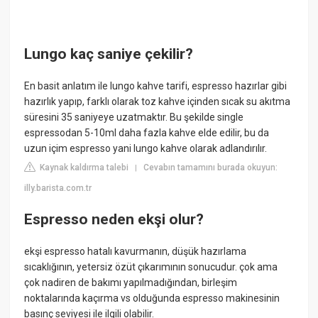
Lungo kaç saniye çekilir?
En basit anlatım ile lungo kahve tarifi, espresso hazırlar gibi
hazırlık yapıp, farklı olarak toz kahve içinden sıcak su akıtma
süresini 35 saniyeye uzatmaktır. Bu şekilde single
espressodan 5-10ml daha fazla kahve elde edilir, bu da
uzun içim espresso yani lungo kahve olarak adlandırılır.
Kaynak kaldırma talebi
Cevabın tamamını burada okuyun:
|
illy.barista.com.tr
Espresso neden ekşi olur?
ekşi espresso hatalı kavurmanın, düşük hazırlama
sıcaklığının, yetersiz özüt çıkarımının sonucudur. çok ama
çok nadiren de bakımı yapılmadığından, birleşim
noktalarında kaçırma vs olduğunda espresso makinesinin
basınç seviyesi ile ilgili olabilir.