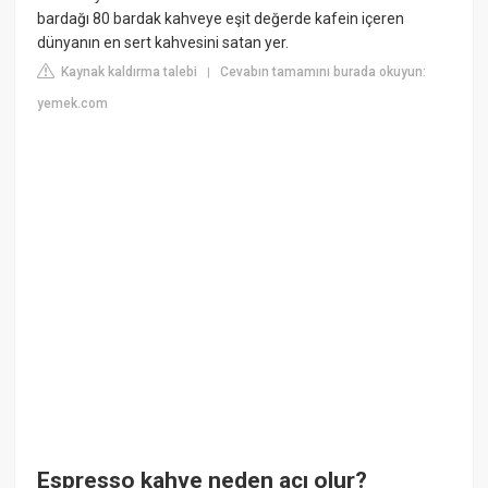
bardağı 80 bardak kahveye eşit değerde kafein içeren
dünyanın en sert kahvesini satan yer.
Kaynak kaldırma talebi
Cevabın tamamını burada okuyun:
|
yemek.com
Espresso kahve neden acı olur?