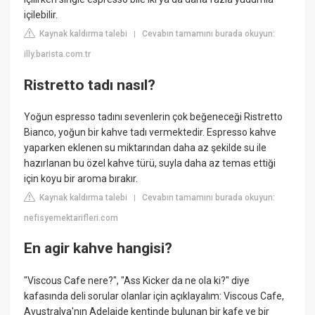
içilebilir.
Kaynak kaldırma talebi
Cevabın tamamını burada okuyun:
|
illy.barista.com.tr
Ristretto tadı nasıl?
Yoğun espresso tadını sevenlerin çok beğeneceği Ristretto
Bianco, yoğun bir kahve tadı vermektedir. Espresso kahve
yaparken eklenen su miktarından daha az şekilde su ile
hazırlanan bu özel kahve türü, suyla daha az temas ettiği
için koyu bir aroma bırakır.
Kaynak kaldırma talebi
Cevabın tamamını burada okuyun:
|
nefisyemektarifleri.com
En agir kahve hangisi?
"Viscous Cafe nere?", "Ass Kicker da ne ola ki?" diye
kafasında deli sorular olanlar için açıklayalım: Viscous Cafe,
Avustralya'nın Adelaide kentinde bulunan bir kafe ve bir