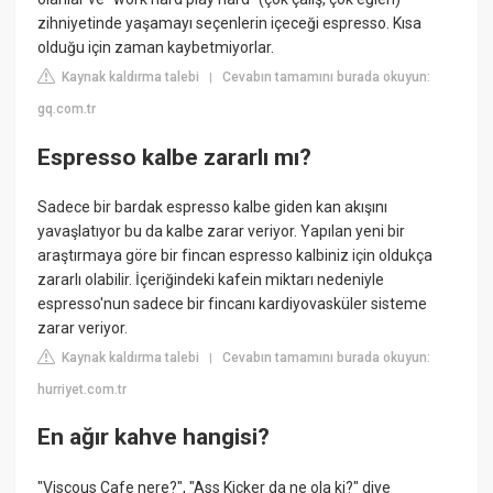
zihniyetinde yaşamayı seçenlerin içeceği espresso. Kısa
olduğu için zaman kaybetmiyorlar.
Kaynak kaldırma talebi
Cevabın tamamını burada okuyun:
|
gq.com.tr
Espresso kalbe zararlı mı?
Sadece bir bardak espresso kalbe giden kan akışını
yavaşlatıyor bu da kalbe zarar veriyor. Yapılan yeni bir
araştırmaya göre bir fincan espresso kalbiniz için oldukça
zararlı olabilir. İçeriğindeki kafein miktarı nedeniyle
espresso'nun sadece bir fincanı kardiyovasküler sisteme
zarar veriyor.
Kaynak kaldırma talebi
Cevabın tamamını burada okuyun:
|
hurriyet.com.tr
En ağır kahve hangisi?
"Viscous Cafe nere?", "Ass Kicker da ne ola ki?" diye