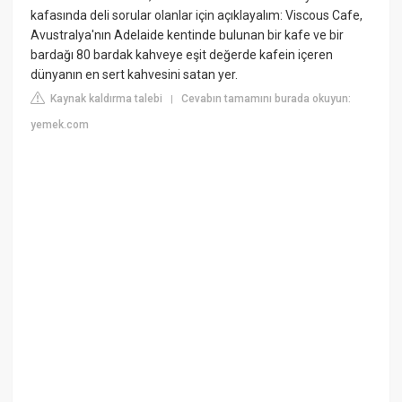
kafasında deli sorular olanlar için açıklayalım: Viscous Cafe,
Avustralya'nın Adelaide kentinde bulunan bir kafe ve bir
bardağı 80 bardak kahveye eşit değerde kafein içeren
dünyanın en sert kahvesini satan yer.
Kaynak kaldırma talebi
Cevabın tamamını burada okuyun:
|
yemek.com