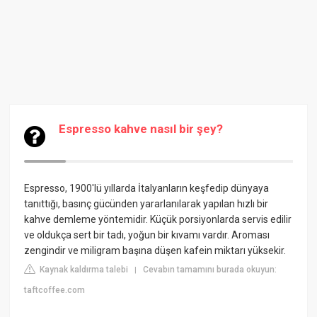
Espresso kahve nasıl bir şey?
Espresso, 1900'lü yıllarda İtalyanların keşfedip dünyaya
tanıttığı, basınç gücünden yararlanılarak yapılan hızlı bir
kahve demleme yöntemidir. Küçük porsiyonlarda servis edilir
ve oldukça sert bir tadı, yoğun bir kıvamı vardır. Aroması
zengindir ve miligram başına düşen kafein miktarı yüksekir.
Kaynak kaldırma talebi
Cevabın tamamını burada okuyun:
|
taftcoffee.com