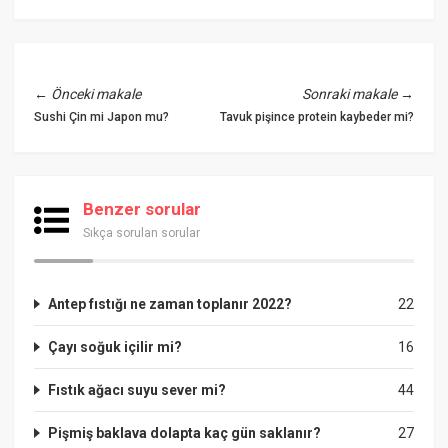
←
Önceki makale
Sonraki makale
→
Sushi Çin mi Japon mu?
Tavuk pişince protein kaybeder mi?
Benzer sorular
Sıkça sorulan sorular
Antep fıstığı ne zaman toplanır 2022?
22
Çayı soğuk içilir mi?
16
Fıstık ağacı suyu sever mi?
44
Pişmiş baklava dolapta kaç gün saklanır?
27