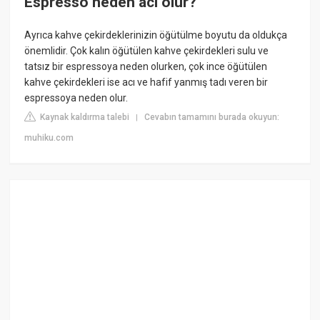
Espresso neden acı olur?
Ayrıca kahve çekirdeklerinizin öğütülme boyutu da oldukça
önemlidir. Çok kalın öğütülen kahve çekirdekleri sulu ve
tatsız bir espressoya neden olurken, çok ince öğütülen
kahve çekirdekleri ise acı ve hafif yanmış tadı veren bir
espressoya neden olur.
Kaynak kaldırma talebi
Cevabın tamamını burada okuyun:
|
muhiku.com