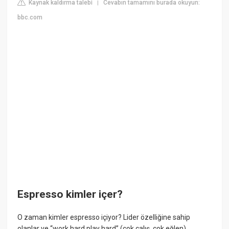
Kaynak kaldırma talebi
Cevabın tamamını burada okuyun:
|
bbc.com
Espresso kimler içer?
O zaman kimler espresso içiyor? Lider özelliğine sahip
olanlar ve “work hard play hard” (çok çalış, çok eğlen)