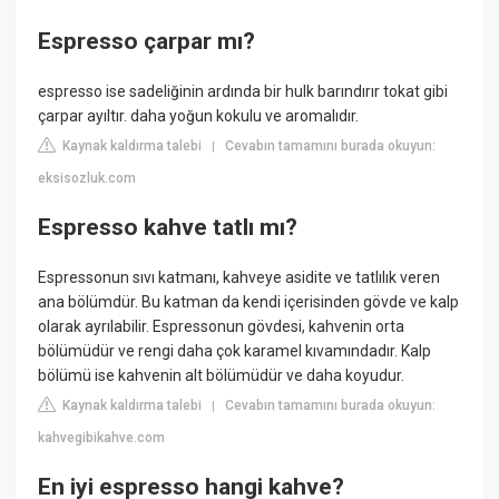
Espresso çarpar mı?
espresso ise sadeliğinin ardında bir hulk barındırır tokat gibi
çarpar ayıltır. daha yoğun kokulu ve aromalıdır.
Kaynak kaldırma talebi
Cevabın tamamını burada okuyun:
|
eksisozluk.com
Espresso kahve tatlı mı?
Espressonun sıvı katmanı, kahveye asidite ve tatlılık veren
ana bölümdür. Bu katman da kendi içerisinden gövde ve kalp
olarak ayrılabilir. Espressonun gövdesi, kahvenin orta
bölümüdür ve rengi daha çok karamel kıvamındadır. Kalp
bölümü ise kahvenin alt bölümüdür ve daha koyudur.
Kaynak kaldırma talebi
Cevabın tamamını burada okuyun:
|
kahvegibikahve.com
En iyi espresso hangi kahve?