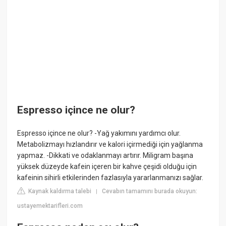
Espresso içince ne olur?
Espresso içince ne olur? -Yağ yakımını yardımcı olur.
Metabolizmayı hızlandırır ve kalori içirmediği için yağlanma
yapmaz. -Dikkati ve odaklanmayı artırır. Miligram başına
yüksek düzeyde kafein içeren bir kahve çeşidi olduğu için
kafeinin sihirli etkilerinden fazlasıyla yararlanmanızı sağlar.
Kaynak kaldırma talebi
Cevabın tamamını burada okuyun:
|
ustayemektarifleri.com