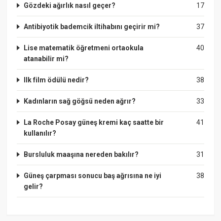
Gözdeki ağırlık nasıl geçer?
17
Antibiyotik bademcik iltihabını geçirir mi?
37
Lise matematik öğretmeni ortaokula
40
atanabilir mi?
Ilk film ödülü nedir?
38
Kadınların sağ göğsü neden ağrır?
33
La Roche Posay güneş kremi kaç saatte bir
41
kullanılır?
Bursluluk maaşına nereden bakılır?
31
Güneş çarpması sonucu baş ağrısına ne iyi
38
gelir?