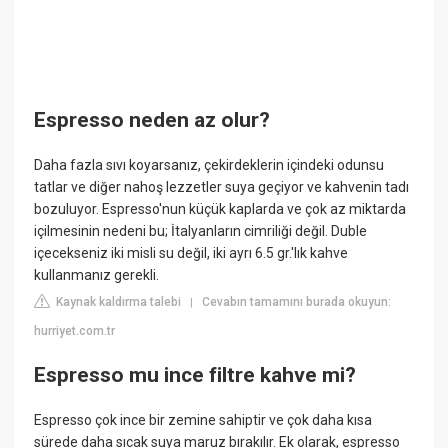
Espresso neden az olur?
Daha fazla sıvı koyarsanız, çekirdeklerin içindeki odunsu
tatlar ve diğer nahoş lezzetler suya geçiyor ve kahvenin tadı
bozuluyor. Espresso'nun küçük kaplarda ve çok az miktarda
içilmesinin nedeni bu; İtalyanların cimriliği değil. Duble
içecekseniz iki misli su değil, iki ayrı 6.5 gr.'lık kahve
kullanmanız gerekli.
Kaynak kaldırma talebi
Cevabın tamamını burada okuyun:
|
hurriyet.com.tr
Espresso mu ince filtre kahve mi?
Espresso çok ince bir zemine sahiptir ve çok daha kısa
sürede daha sıcak suya maruz bırakılır. Ek olarak, espresso