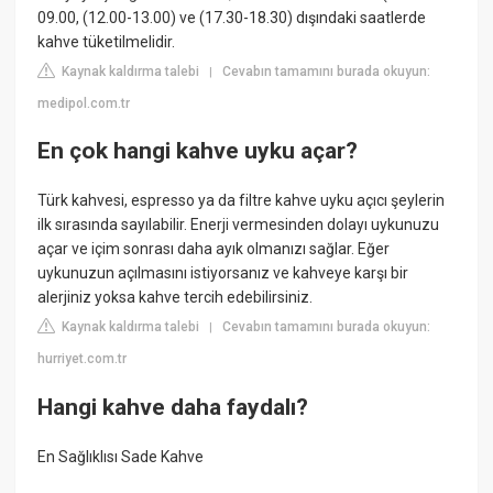
09.00, (12.00-13.00) ve (17.30-18.30) dışındaki saatlerde
kahve tüketilmelidir.
Kaynak kaldırma talebi
Cevabın tamamını burada okuyun:
|
medipol.com.tr
En çok hangi kahve uyku açar?
Türk kahvesi, espresso ya da filtre kahve uyku açıcı şeylerin
ilk sırasında sayılabilir. Enerji vermesinden dolayı uykunuzu
açar ve içim sonrası daha ayık olmanızı sağlar. Eğer
uykunuzun açılmasını istiyorsanız ve kahveye karşı bir
alerjiniz yoksa kahve tercih edebilirsiniz.
Kaynak kaldırma talebi
Cevabın tamamını burada okuyun:
|
hurriyet.com.tr
Hangi kahve daha faydalı?
En Sağlıklısı Sade Kahve