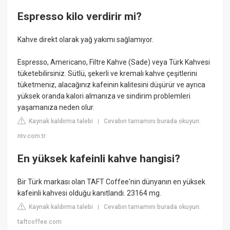
Espresso kilo verdirir mi?
Kahve direkt olarak yağ yakımı sağlamıyor.
Espresso, Americano, Filtre Kahve (Sade) veya Türk Kahvesi
tüketebilirsiniz. Sütlü, şekerli ve kremalı kahve çeşitlerini
tüketmeniz, alacağınız kafeinin kalitesini düşürür ve ayrıca
yüksek oranda kalori almanıza ve sindirim problemleri
yaşamanıza neden olur.
Kaynak kaldırma talebi
Cevabın tamamını burada okuyun:
|
ntv.com.tr
En yüksek kafeinli kahve hangisi?
Bir Türk markası olan TAFT Coffee'nin dünyanın en yüksek
kafeinli kahvesi olduğu kanıtlandı. 23164 mg.
Kaynak kaldırma talebi
Cevabın tamamını burada okuyun:
|
taftcoffee.com