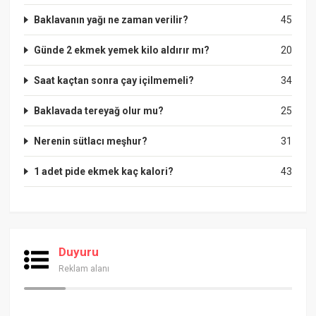
Baklavanın yağı ne zaman verilir?
45
Günde 2 ekmek yemek kilo aldırır mı?
20
Saat kaçtan sonra çay içilmemeli?
34
Baklavada tereyağ olur mu?
25
Nerenin sütlacı meşhur?
31
1 adet pide ekmek kaç kalori?
43
Duyuru
Reklam alanı