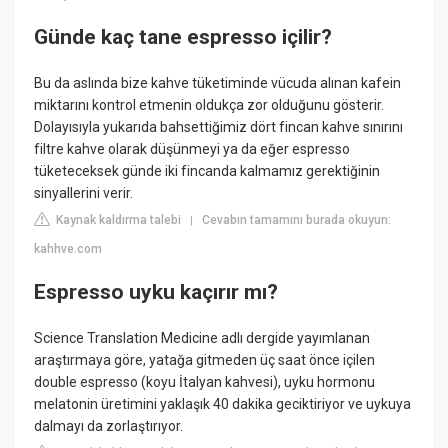
Günde kaç tane espresso içilir?
Bu da aslında bize kahve tüketiminde vücuda alınan kafein
miktarını kontrol etmenin oldukça zor olduğunu gösterir.
Dolayısıyla yukarıda bahsettiğimiz dört fincan kahve sınırını
filtre kahve olarak düşünmeyi ya da eğer espresso
tüketeceksek günde iki fincanda kalmamız gerektiğinin
sinyallerini verir.
Kaynak kaldırma talebi
Cevabın tamamını burada okuyun:
|
kahhve.com
Espresso uyku kaçırır mı?
Science Translation Medicine adlı dergide yayımlanan
araştırmaya göre, yatağa gitmeden üç saat önce içilen
double espresso (koyu İtalyan kahvesi), uyku hormonu
melatonin üretimini yaklaşık 40 dakika geciktiriyor ve uykuya
dalmayı da zorlaştırıyor.