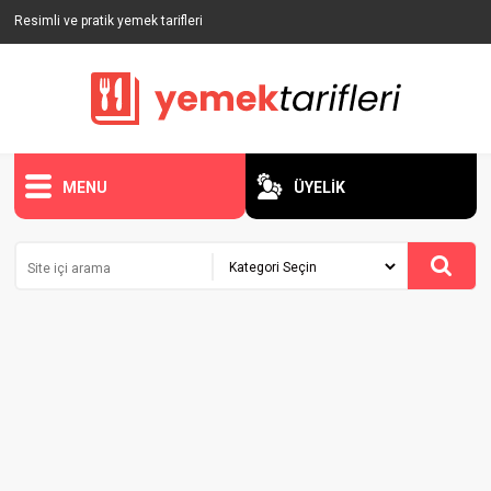
Resimli ve pratik yemek tarifleri
MENU
ÜYELİK