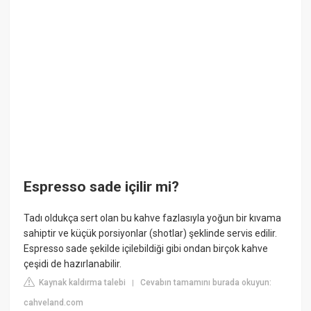
Espresso sade içilir mi?
Tadı oldukça sert olan bu kahve fazlasıyla yoğun bir kıvama
sahiptir ve küçük porsiyonlar (shotlar) şeklinde servis edilir.
Espresso sade şekilde içilebildiği gibi ondan birçok kahve
çeşidi de hazırlanabilir.
Kaynak kaldırma talebi
Cevabın tamamını burada okuyun:
|
cahveland.com