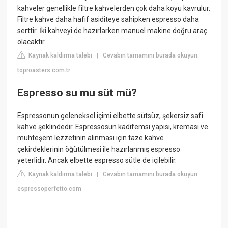
kahveler genellikle filtre kahvelerden çok daha koyu kavrulur.
Filtre kahve daha hafif asiditeye sahipken espresso daha
serttir. İki kahveyi de hazırlarken manuel makine doğru araç
olacaktır.
Kaynak kaldırma talebi
Cevabın tamamını burada okuyun:
|
toproasters.com.tr
Espresso su mu süt mü?
Espressonun geleneksel içimi elbette sütsüz, şekersiz safi
kahve şeklindedir. Espressosun kadifemsi yapısı, kreması ve
muhteşem lezzetinin alınması için taze kahve
çekirdeklerinin öğütülmesi ile hazırlanmış espresso
yeterlidir. Ancak elbette espresso sütle de içilebilir.
Kaynak kaldırma talebi
Cevabın tamamını burada okuyun:
|
espressoperfetto.com