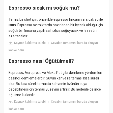
Espresso sıcak mı soğuk mu?
Temiz bir shot için, öncelikle espresso fincanınızı sıcak su ile
ısıtın. Espresso az miktarda hazırlanan bir içecek olduğu için
soğuk bir fincana yapılırsa hızlıca soğuyacak ve lezzetini
azaltacaktır.
Kaynak kaldırma talebi
Cevabın tamamını burada okuyun:
|
kahve.com
Espresso nasıl Öğütülmeli?
Espresso, Aeropress ve Moka Pot gibi demleme yöntemleri
basınçlı demlemelerdir. Suyun kahve ile teması kısa süreli
olur. Bu kısa süreli temasta kahvenin özünün suya
geçebilmesi için temas yüzeyini artırılır. Bu nedenle de ince
öğütme kullanılır.
Kaynak kaldırma talebi
Cevabın tamamını burada okuyun:
|
kahve.com