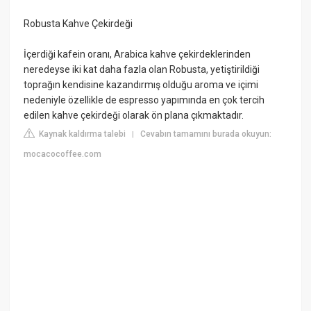
Robusta Kahve Çekirdeği
İçerdiği kafein oranı, Arabica kahve çekirdeklerinden
neredeyse iki kat daha fazla olan Robusta, yetiştirildiği
toprağın kendisine kazandırmış olduğu aroma ve içimi
nedeniyle özellikle de espresso yapımında en çok tercih
edilen kahve çekirdeği olarak ön plana çıkmaktadır.
Kaynak kaldırma talebi
Cevabın tamamını burada okuyun:
|
mocacocoffee.com