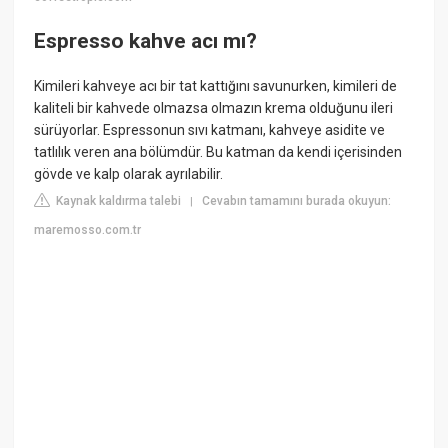
Espresso kahve acı mı?
Kimileri kahveye acı bir tat kattığını savunurken, kimileri de
kaliteli bir kahvede olmazsa olmazın krema olduğunu ileri
sürüyorlar. Espressonun sıvı katmanı, kahveye asidite ve
tatlılık veren ana bölümdür. Bu katman da kendi içerisinden
gövde ve kalp olarak ayrılabilir.
Kaynak kaldırma talebi
Cevabın tamamını burada okuyun:
|
maremosso.com.tr