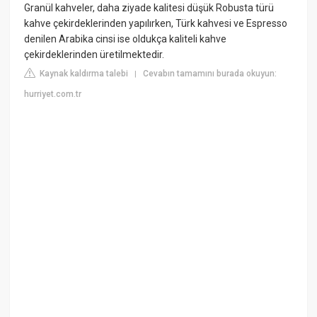
Granül kahveler, daha ziyade kalitesi düşük Robusta türü
kahve çekirdeklerinden yapılırken, Türk kahvesi ve Espresso
denilen Arabika cinsi ise oldukça kaliteli kahve
çekirdeklerinden üretilmektedir.
Kaynak kaldırma talebi
Cevabın tamamını burada okuyun:
|
hurriyet.com.tr