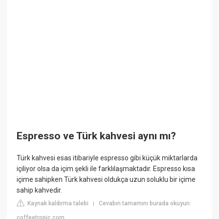
Espresso ve Türk kahvesi aynı mı?
Türk kahvesi esas itibariyle espresso gibi küçük miktarlarda
içiliyor olsa da içim şekli ile farklılaşmaktadır. Espresso kısa
içime sahipken Türk kahvesi oldukça uzun soluklu bir içime
sahip kahvedir.
Kaynak kaldırma talebi
Cevabın tamamını burada okuyun:
|
coffeetropic.com