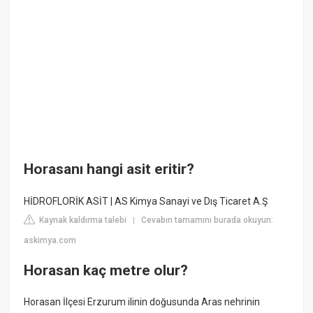
Horasanı hangi asit eritir?
HİDROFLORİK ASİT | AS Kimya Sanayi ve Dış Ticaret A.Ş
Kaynak kaldırma talebi
Cevabın tamamını burada okuyun:
|
askimya.com
Horasan kaç metre olur?
Horasan İlçesi Erzurum ilinin doğusunda Aras nehrinin