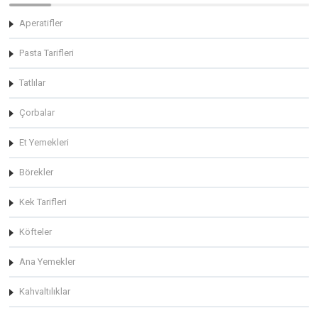
Aperatifler
Pasta Tarifleri
Tatlılar
Çorbalar
Et Yemekleri
Börekler
Kek Tarifleri
Köfteler
Ana Yemekler
Kahvaltılıklar