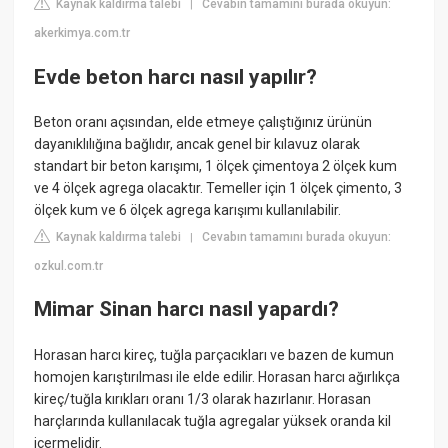
Kaynak kaldırma talebi
Cevabın tamamını burada okuyun:
|
akerkimya.com.tr
Evde beton harcı nasıl yapılır?
Beton oranı açısından, elde etmeye çalıştığınız ürünün
dayanıklılığına bağlıdır, ancak genel bir kılavuz olarak
standart bir beton karışımı, 1 ölçek çimentoya 2 ölçek kum
ve 4 ölçek agrega olacaktır. Temeller için 1 ölçek çimento, 3
ölçek kum ve 6 ölçek agrega karışımı kullanılabilir.
Kaynak kaldırma talebi
Cevabın tamamını burada okuyun:
|
ozkul.com.tr
Mimar Sinan harcı nasıl yapardı?
Horasan harcı kireç, tuğla parçacıkları ve bazen de kumun
homojen karıştırılması ile elde edilir. Horasan harcı ağırlıkça
kireç/tuğla kırıkları oranı 1/3 olarak hazırlanır. Horasan
harçlarında kullanılacak tuğla agregalar yüksek oranda kil
içermelidir.