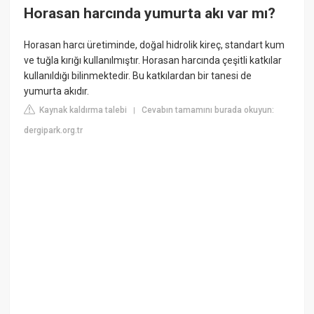
Horasan harcında yumurta akı var mı?
Horasan harcı üretiminde, doğal hidrolik kireç, standart kum
ve tuğla kırığı kullanılmıştır. Horasan harcında çeşitli katkılar
kullanıldığı bilinmektedir. Bu katkılardan bir tanesi de
yumurta akıdır.
Kaynak kaldırma talebi
Cevabın tamamını burada okuyun:
|
dergipark.org.tr