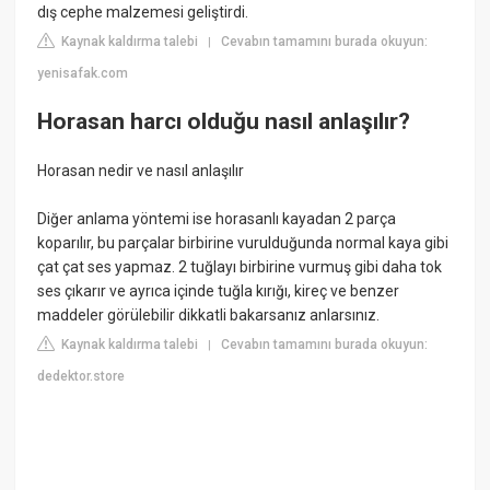
dış cephe malzemesi geliştirdi.
Kaynak kaldırma talebi
Cevabın tamamını burada okuyun:
|
yenisafak.com
Horasan harcı olduğu nasıl anlaşılır?
Horasan nedir ve nasıl anlaşılır
Diğer anlama yöntemi ise horasanlı kayadan 2 parça
koparılır, bu parçalar birbirine vurulduğunda normal kaya gibi
çat çat ses yapmaz. 2 tuğlayı birbirine vurmuş gibi daha tok
ses çıkarır ve ayrıca içinde tuğla kırığı, kireç ve benzer
maddeler görülebilir dikkatli bakarsanız anlarsınız.
Kaynak kaldırma talebi
Cevabın tamamını burada okuyun:
|
dedektor.store