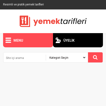
Resimli ve pratik yemek tarifleri
MENU
ÜYELİK