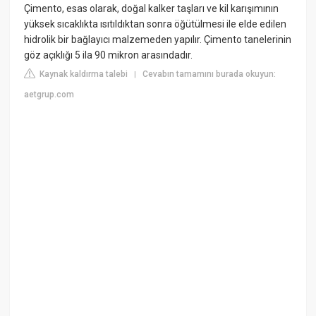
Çimento, esas olarak, doğal kalker taşları ve kil karışımının
yüksek sıcaklıkta ısıtıldıktan sonra öğütülmesi ile elde edilen
hidrolik bir bağlayıcı malzemeden yapılır. Çimento tanelerinin
göz açıklığı 5 ila 90 mikron arasındadır.
Kaynak kaldırma talebi
Cevabın tamamını burada okuyun:
|
aetgrup.com