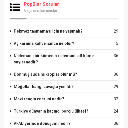
Popüler Sorular
Sıkça sorulan sorular
Pekmez taşmaması için ne yapmalı?
29
Aç karnına kahve içince ne olur?
15
N elemanlı bir kümenin r elemanlı alt küme
36
sayısı nedir?
Donmuş suda mikroplar ölür mü?
36
Moğollar hangi savaşta yenildi?
29
Mavi rengin enerjisi nedir?
32
Türkiye dünyanın kaçıncı borçlu ülkesi?
24
AFAD yerinde dönüşüm nedir?
36