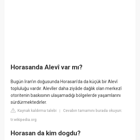
Horasanda Alevî var mı?
Bugün İran'ın doğusunda Horasan'da da küçük bir Alevî
topluluğu vardır. Alevîler daha ziyâde dağlık olan merkezî
otoritenin baskısının ulaşamadığı bölgelerde yaşamlarını
sürdürmektedirler.
Kaynak kaldırma talebi
Cevabın tamamını burada okuyun:
|
tr.wikipedia.org
Horasan da kim dogdu?