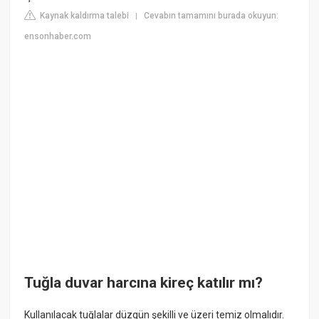
Kaynak kaldırma talebi
Cevabın tamamını burada okuyun:
|
ensonhaber.com
Tuğla duvar harcına kireç katılır mı?
Kullanılacak tuğlalar düzgün şekilli ve üzeri temiz olmalıdır.