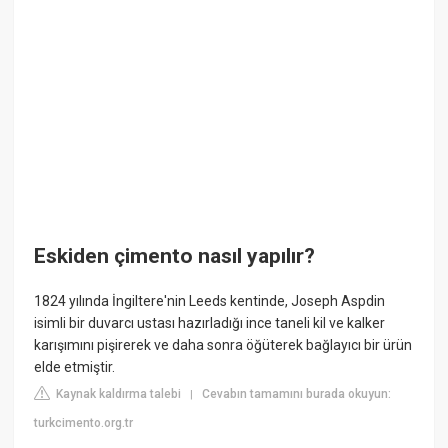
Eskiden çimento nasıl yapılır?
1824 yılında İngiltere'nin Leeds kentinde, Joseph Aspdin
isimli bir duvarcı ustası hazırladığı ince taneli kil ve kalker
karışımını pişirerek ve daha sonra öğüterek bağlayıcı bir ürün
elde etmiştir.
Kaynak kaldırma talebi
Cevabın tamamını burada okuyun:
|
turkcimento.org.tr