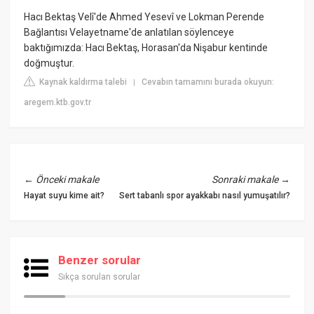
Hacı Bektaş Velî'de Ahmed Yesevî ve Lokman Perende
Bağlantısı Velayetname'de anlatılan söylenceye
baktığımızda: Hacı Bektaş, Horasan'da Nişabur kentinde
doğmuştur.
Kaynak kaldırma talebi
Cevabın tamamını burada okuyun:
|
aregem.ktb.gov.tr
←
Önceki makale
Sonraki makale
→
Hayat suyu kime ait?
Sert tabanlı spor ayakkabı nasıl yumuşatılır?
Benzer sorular
Sıkça sorulan sorular