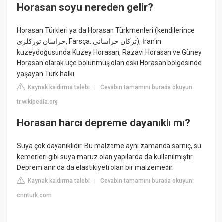
Horasan soyu nereden gelir?
Horasan Türkleri ya da Horasan Türkmenleri (kendilerince
خراسان توركلرى, Farsça: ترکان خراسانی), İran'ın
kuzeydoğusunda Kuzey Horasan, Razavi Horasan ve Güney
Horasan olarak üçe bölünmüş olan eski Horasan bölgesinde
yaşayan Türk halkı.
Kaynak kaldırma talebi
Cevabın tamamını burada okuyun:
|
tr.wikipedia.org
Horasan harcı depreme dayanıklı mı?
Suya çok dayanıklıdır. Bu malzeme aynı zamanda sarnıç, su
kemerleri gibi suya maruz olan yapılarda da kullanılmıştır.
Deprem anında da elastikiyeti olan bir malzemedir.
Kaynak kaldırma talebi
Cevabın tamamını burada okuyun:
|
cnnturk.com