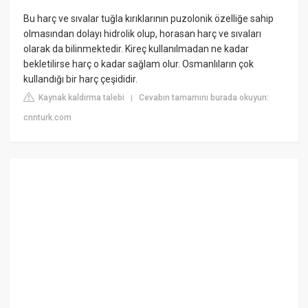
Bu harç ve sıvalar tuğla kırıklarının puzolonik özelliğe sahip
olmasından dolayı hidrolik olup, horasan harç ve sıvaları
olarak da bilinmektedir. Kireç kullanılmadan ne kadar
bekletilirse harç o kadar sağlam olur. Osmanlıların çok
kullandığı bir harç çeşididir.
Kaynak kaldırma talebi
Cevabın tamamını burada okuyun:
|
cnnturk.com