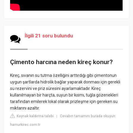
İlgili 21 soru bulundu
Çimento harcına neden kireç konur?
Kireç, sıvanın su tutma özelliğini arttırdığı gibi çimentonun
uygun şartlarda hidrolik bağlar yaparak donması için gerekli
su rezervini ve priz süresini ayarlamaktadır. Kireç
kullanılmayan bir harçta, suyun bir kısmı, tuğla gözenekleri
tarafından emilerek lokal olarak prizleşme için gereken su
miktarını azaltır.
Kaynak kaldırma talebi
Cevabın tamamını burada okuyun:
|
hamurkirec.com.tr