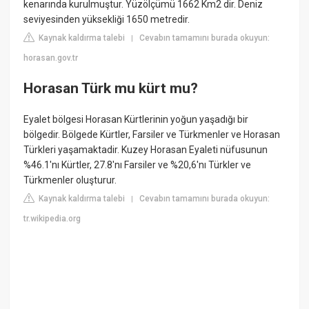
kenarında kurulmuştur. Yüzölçümü 1662 Km2 dir. Deniz
seviyesinden yüksekliği 1650 metredir.
Kaynak kaldırma talebi
Cevabın tamamını burada okuyun:
|
horasan.gov.tr
Horasan Türk mu kürt mu?
Eyalet bölgesi Horasan Kürtlerinin yoğun yaşadığı bir
bölgedir. Bölgede Kürtler, Farsiler ve Türkmenler ve Horasan
Türkleri yaşamaktadir. Kuzey Horasan Eyaleti nüfusunun
%46.1'nı Kürtler, 27.8'nı Farsiler ve %20,6'nı Türkler ve
Türkmenler oluşturur.
Kaynak kaldırma talebi
Cevabın tamamını burada okuyun:
|
tr.wikipedia.org