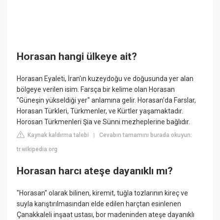
Horasan hangi ülkeye ait?
Horasan Eyaleti, İran'ın kuzeydoğu ve doğusunda yer alan
bölgeye verilen isim. Farsça bir kelime olan Horasan
"Güneşin yükseldiği yer" anlamına gelir. Horasan'da Farslar,
Horasan Türkleri, Türkmenler, ve Kürtler yaşamaktadır.
Horosan Türkmenleri Şia ve Sünni mezheplerine bağlıdır.
Kaynak kaldırma talebi
Cevabın tamamını burada okuyun:
|
tr.wikipedia.org
Horasan harcı ateşe dayanıklı mı?
"Horasan" olarak bilinen, kiremit, tuğla tozlarının kireç ve
suyla karıştırılmasından elde edilen harçtan esinlenen
Çanakkaleli inşaat ustası, bor madeninden ateşe dayanıklı