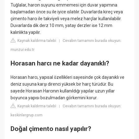
Tuğlalar, harcın suyunu emmemesi için duvar yapımına
başlamadan önce su ile iyice ıslatılır. Duvarlarda kireç veya
çimento harcı ile takviyeli veya melez harçlar kullanılabilir.
Duvarlarda dik derz 10 mm, yatay derzler ise 12 mm
kalınlıkta yapılır.
Kaynak kaldırma talebi
Cevabın tamamını burada okuyun:
|
munzur.edu.tr
Horasan harcı ne kadar dayanıklı?
Horasan harcı, yapısal özellikleri sayesinde çok dayanıklı ve
deniz suyuna karşı direnci yüksek bir harç türüdür. Bu
sayede Horasan Harcının kullanıldığı yapılar uzun yıllar
boyunca yapısı bozulmadan görkemini korur.
Kaynak kaldırma talebi
Cevabın tamamını burada okuyun:
|
keskinlergrup.com
Doğal çimento nasıl yapılır?