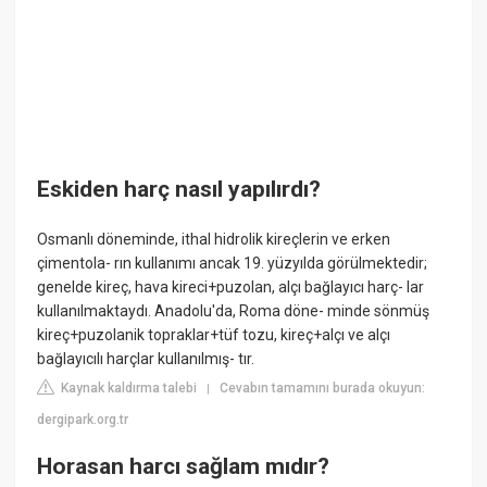
Eskiden harç nasıl yapılırdı?
Osmanlı döneminde, ithal hidrolik kireçlerin ve erken
çimentola- rın kullanımı ancak 19. yüzyılda görülmektedir;
genelde kireç, hava kireci+puzolan, alçı bağlayıcı harç- lar
kullanılmaktaydı. Anadolu'da, Roma döne- minde sönmüş
kireç+puzolanik topraklar+tüf tozu, kireç+alçı ve alçı
bağlayıcılı harçlar kullanılmış- tır.
Kaynak kaldırma talebi
Cevabın tamamını burada okuyun:
|
dergipark.org.tr
Horasan harcı sağlam mıdır?