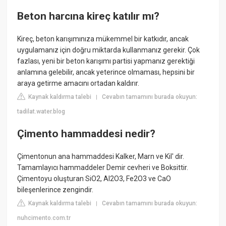
Beton harcına kireç katılır mı?
Kireç, beton karışımınıza mükemmel bir katkıdır, ancak
uygulamanız için doğru miktarda kullanmanız gerekir. Çok
fazlası, yeni bir beton karışımı partisi yapmanız gerektiği
anlamına gelebilir, ancak yeterince olmaması, hepsini bir
araya getirme amacını ortadan kaldırır.
Kaynak kaldırma talebi
Cevabın tamamını burada okuyun:
|
tadilat.water.blog
Çimento hammaddesi nedir?
Çimentonun ana hammaddesi Kalker, Marn ve Kil' dir.
Tamamlayıcı hammaddeler Demir cevheri ve Boksittir.
Çimentoyu oluşturan SiO2, Al2O3, Fe2O3 ve CaO
bileşenlerince zengindir.
Kaynak kaldırma talebi
Cevabın tamamını burada okuyun:
|
nuhcimento.com.tr