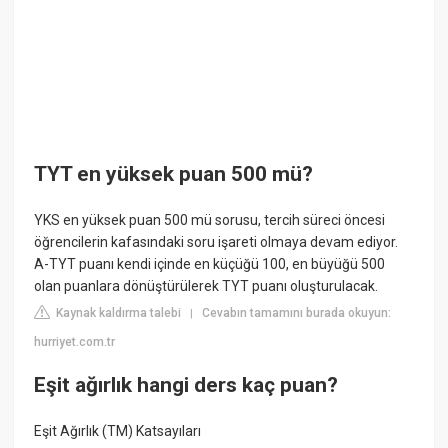
TYT en yüksek puan 500 mü?
YKS en yüksek puan 500 mü sorusu, tercih süreci öncesi
öğrencilerin kafasındaki soru işareti olmaya devam ediyor.
A-TYT puanı kendi içinde en küçüğü 100, en büyüğü 500
olan puanlara dönüştürülerek TYT puanı oluşturulacak.
Kaynak kaldırma talebi
Cevabın tamamını burada okuyun:
|
hurriyet.com.tr
Eşit ağırlık hangi ders kaç puan?
Eşit Ağırlık (TM) Katsayıları