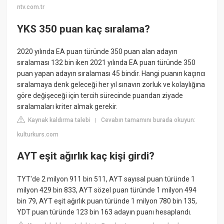
ntv.com.tr
YKS 350 puan kaç sıralama?
2020 yılında EA puan türünde 350 puan alan adayın
sıralaması 132 bin iken 2021 yılında EA puan türünde 350
puan yapan adayın sıralaması 45 bindir. Hangi puanın kaçıncı
sıralamaya denk geleceği her yıl sınavın zorluk ve kolaylığına
göre değişeceği için tercih sürecinde puandan ziyade
sıralamaları kriter almak gerekir.
Kaynak kaldırma talebi
Cevabın tamamını burada okuyun:
|
kulturkurs.com
AYT eşit ağırlık kaç kişi girdi?
TYT'de 2 milyon 911 bin 511, AYT sayısal puan türünde 1
milyon 429 bin 833, AYT sözel puan türünde 1 milyon 494
bin 79, AYT eşit ağırlık puan türünde 1 milyon 780 bin 135,
YDT puan türünde 123 bin 163 adayın puanı hesaplandı.