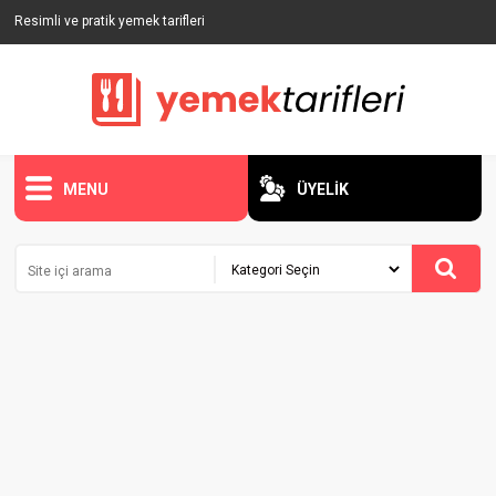
Resimli ve pratik yemek tarifleri
MENU
ÜYELİK