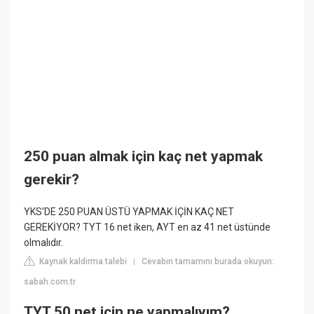
250 puan almak için kaç net yapmak
gerekir?
YKS'DE 250 PUAN ÜSTÜ YAPMAK İÇİN KAÇ NET
GEREKİYOR? TYT 16 net iken, AYT en az 41 net üstünde
olmalıdır.
Kaynak kaldırma talebi
Cevabın tamamını burada okuyun:
|
sabah.com.tr
TYT 50 net için ne yapmalıyım?