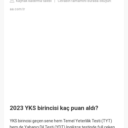
Kaynak kaldırma talebi
Cevabın tamamını burada okuyun:
|
aa.com.tr
2023 YKS birincisi kaç puan aldı?
YKS birincisi geçen sene hem Temel Yeterlilik Testi (TYT)
hem de Yabancı Dil Testi (YDT) İngilizce testinde full çeken