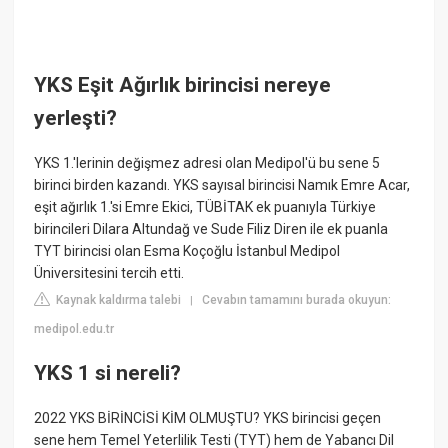
YKS Eşit Ağırlık birincisi nereye
yerleşti?
YKS 1.'lerinin değişmez adresi olan Medipol'ü bu sene 5
birinci birden kazandı. YKS sayısal birincisi Namık Emre Acar,
eşit ağırlık 1.'si Emre Ekici, TÜBİTAK ek puanıyla Türkiye
birincileri Dilara Altundağ ve Sude Filiz Diren ile ek puanla
TYT birincisi olan Esma Koçoğlu İstanbul Medipol
Üniversitesini tercih etti.
Kaynak kaldırma talebi
Cevabın tamamını burada okuyun:
|
medipol.edu.tr
YKS 1 si nereli?
2022 YKS BİRİNCİSİ KİM OLMUŞTU? YKS birincisi geçen
sene hem Temel Yeterlilik Testi (TYT) hem de Yabancı Dil