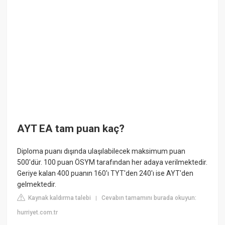
AYT EA tam puan kaç?
Diploma puanı dışında ulaşılabilecek maksimum puan
500'dür. 100 puan ÖSYM tarafından her adaya verilmektedir.
Geriye kalan 400 puanın 160'ı TYT'den 240'ı ise AYT'den
gelmektedir.
Kaynak kaldırma talebi
Cevabın tamamını burada okuyun:
|
hurriyet.com.tr