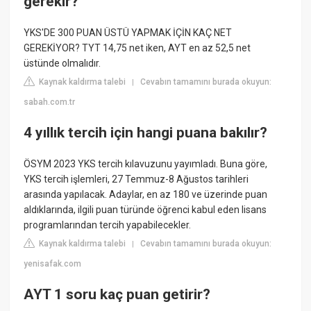
gerekir?
YKS'DE 300 PUAN ÜSTÜ YAPMAK İÇİN KAÇ NET
GEREKİYOR? TYT 14,75 net iken, AYT en az 52,5 net
üstünde olmalıdır.
Kaynak kaldırma talebi
Cevabın tamamını burada okuyun:
|
sabah.com.tr
4 yıllık tercih için hangi puana bakılır?
ÖSYM 2023 YKS tercih kılavuzunu yayımladı. Buna göre,
YKS tercih işlemleri, 27 Temmuz-8 Ağustos tarihleri
arasında yapılacak. Adaylar, en az 180 ve üzerinde puan
aldıklarında, ilgili puan türünde öğrenci kabul eden lisans
programlarından tercih yapabilecekler.
Kaynak kaldırma talebi
Cevabın tamamını burada okuyun:
|
yenisafak.com
AYT 1 soru kaç puan getirir?