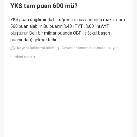
YKS tam puan 600 mü?
YKS puan dağılımında bir öğrenci sınav sonunda maksimum
560 puan alabilir. Bu puanın %40 ı TYT , %60 'ını AYT
oluşturur. Belli bir miktar puanda OBP ile (okul başarı
puanından) gelmektedir.
Kaynak kaldırma talebi
Cevabın tamamını burada okuyun:
|
hurriyet.com.tr