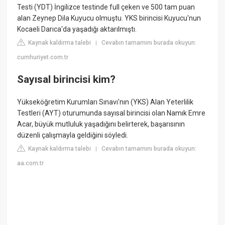
Testi (YDT) İngilizce testinde full çeken ve 500 tam puan
alan Zeynep Dila Kuyucu olmuştu. YKS birincisi Kuyucu'nun
Kocaeli Darıca'da yaşadığı aktarılmıştı.
Kaynak kaldırma talebi
Cevabın tamamını burada okuyun:
|
cumhuriyet.com.tr
Sayısal birincisi kim?
Yükseköğretim Kurumları Sınavı'nın (YKS) Alan Yeterlilik
Testleri (AYT) oturumunda sayısal birincisi olan Namık Emre
Acar, büyük mutluluk yaşadığını belirterek, başarısının
düzenli çalışmayla geldiğini söyledi.
Kaynak kaldırma talebi
Cevabın tamamını burada okuyun:
|
aa.com.tr