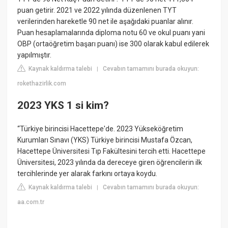
puan getirir. 2021 ve 2022 yılında düzenlenen TYT
verilerinden hareketle 90 net ile aşağıdaki puanlar alınır.
Puan hesaplamalarında diploma notu 60 ve okul puanı yani
OBP (ortaöğretim başarı puanı) ise 300 olarak kabul edilerek
yapılmıştır.
Kaynak kaldırma talebi
Cevabın tamamını burada okuyun:
|
rokethazirlik.com
2023 YKS 1 si kim?
“Türkiye birincisi Hacettepe'de. 2023 Yükseköğretim
Kurumları Sınavı (YKS) Türkiye birincisi Mustafa Özcan,
Hacettepe Üniversitesi Tıp Fakültesini tercih etti. Hacettepe
Üniversitesi, 2023 yılında da dereceye giren öğrencilerin ilk
tercihlerinde yer alarak farkını ortaya koydu.
Kaynak kaldırma talebi
Cevabın tamamını burada okuyun:
|
aa.com.tr