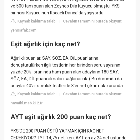
ve 500 tam puan alan Zeynep Dila Kuyucu olmuştu. YKS
birincisi Kuyucu'nun Kocaeli Darıca'da yaşıyordu.
Kaynak kaldırma talebi
Cevabın tamamını burada okuyun:
|
yenisafak.com
Eşit ağırlık için kaç net?
Ağırlıklı puanlar, SAY, SÖZ, EA, DİL puanlarına
dönüştürülürken ilgili testlerin her birinden soru sayısının
yüzde 20'si oranında ham puan alan adayların 180 SAY,
SÖZ, EA, DİL puanı almaları sağlanacak. ( Bu durumda da
adaylar 40'ar soruluk testlerde 8'er net çıkarmak zorunda.
Kaynak kaldırma talebi
Cevabın tamamını burada okuyun:
|
hayaihl.meb.k12.tr
AYT eşit ağırlık 200 puan kaç net?
YKS'DE 200 PUAN ÜSTÜ YAPMAK İÇİN KAÇ NET
GEREKİYOR? TYT 14,75 net iken, AYT en az 24 net üstünde