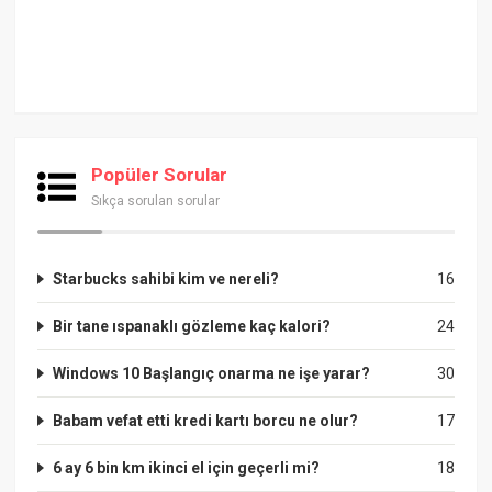
Popüler Sorular
Sıkça sorulan sorular
Starbucks sahibi kim ve nereli?
16
Bir tane ıspanaklı gözleme kaç kalori?
24
Windows 10 Başlangıç onarma ne işe yarar?
30
Babam vefat etti kredi kartı borcu ne olur?
17
6 ay 6 bin km ikinci el için geçerli mi?
18