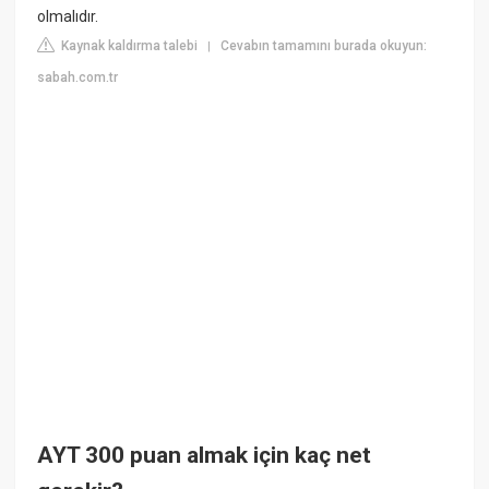
olmalıdır.
Kaynak kaldırma talebi
Cevabın tamamını burada okuyun:
|
sabah.com.tr
AYT 300 puan almak için kaç net