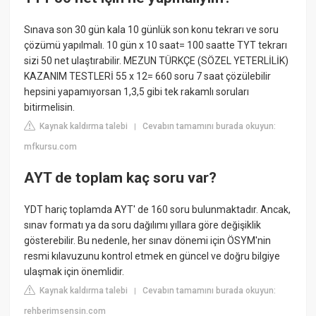
Sınava son 30 gün kala 10 günlük son konu tekrarı ve soru
çözümü yapılmalı. 10 gün x 10 saat= 100 saatte TYT tekrarı
sizi 50 net ulaştırabilir. MEZUN TÜRKÇE (SÖZEL YETERLİLİK)
KAZANIM TESTLERİ 55 x 12= 660 soru 7 saat çözülebilir
hepsini yapamıyorsan 1,3,5 gibi tek rakamlı soruları
bitirmelisin.
Kaynak kaldırma talebi
Cevabın tamamını burada okuyun:
|
mfkursu.com
AYT de toplam kaç soru var?
YDT hariç toplamda AYT' de 160 soru bulunmaktadır. Ancak,
sınav formatı ya da soru dağılımı yıllara göre değişiklik
gösterebilir. Bu nedenle, her sınav dönemi için ÖSYM'nin
resmi kılavuzunu kontrol etmek en güncel ve doğru bilgiye
ulaşmak için önemlidir.
Kaynak kaldırma talebi
Cevabın tamamını burada okuyun:
|
rehberimsensin.com