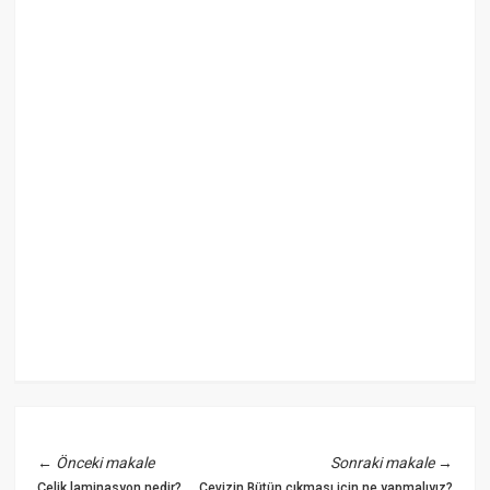
←
Önceki makale
Sonraki makale
→
Çelik laminasyon nedir?
Cevizin Bütün çıkması için ne yapmalıyız?