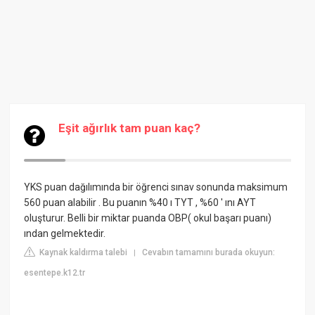
Eşit ağırlık tam puan kaç?
YKS puan dağılımında bir öğrenci sınav sonunda maksimum
560 puan alabilir . Bu puanın %40 ı TYT , %60 ' ını AYT
oluşturur. Belli bir miktar puanda OBP( okul başarı puanı)
ından gelmektedir.
Kaynak kaldırma talebi
Cevabın tamamını burada okuyun:
|
esentepe.k12.tr