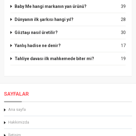
Baby Me hangi markanın yan ürünü?
39
Dünyanın ilk şarkısı hangi yıl?
28
Göztaşı nasıl üretilir?
30
Yanlış hadise ne denir?
17
Tahliye davası ilk mahkemede biter mi?
19
SAYFALAR
Ana sayfa
Hakkimizda
İletişim