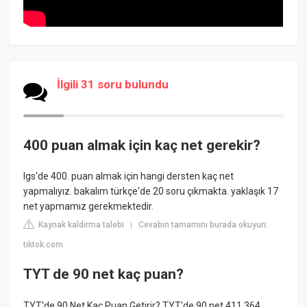
İlgili 31 soru bulundu
400 puan almak için kaç net gerekir?
lgs'de 400. puan almak için hangi dersten kaç net
yapmalıyız. bakalım türkçe'de 20 soru çıkmakta. yaklaşık 17
net yapmamız gerekmektedir.
Kaynak kaldırma talebi
Cevabın tamamını burada okuyun:
|
tiktok.com
TYT de 90 net kaç puan?
TYT'de 90 Net Kaç Puan Getirir? TYT'de 90 net 411,364