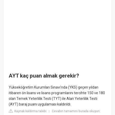
AYT kaç puan almak gerekir?
Yükseköğretim Kurumları Sınavı'nda (YKS) geçen yıldan
itibaren ön lisans ve lisans programlarını tercihte 150 ve 180
olan Temek Yeterlilik Testi (TYT) ile Alan Yeterlilik Testi
(AYT) baraj puanı uygulaması kaldırıldı.
Kaynak kaldırma talebi
Cevabın tamamını burada okuyun:
|